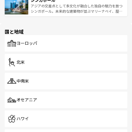
シンガポール
み、どこを訪れても感動するはず。観光スポットが密集し
が待っている。親しみやすいタイの人々、仏教を中心とし
ており、効率よく見どころを回れるのも魅力。息をのむよ
アジアの交差点として多文化が融合した独自の魅力を放つ
た文化、そして多様な観光資源が、訪れる旅人を魅了し続
うな絶景から文化的な体験まで、香港を存分に楽しみ尽く
シンガポール。未来的な建築物が並ぶマリーナベイ、歴史
ける。 なお、新着のタイ情報は
コンテンツ一覧
を参照して
そう。 なお、新着の香港情報は
コンテンツ一覧
を参照して
と伝統を感じられるエスニックタウン、多数の緑豊かな公
ほしい。
ほしい。
園や自然保護区など、自然が調和した近代的な景観と文化
の多様性あふれるカラフルな町は、どこを歩いても新しい
国と地域
発見がある。さらに、治安のよさや充実した公共交通機関
も、旅行者にとっては魅力的なポイント。グルメも豊富
で、ホーカーズは地元の風情を楽しめる外せないスポット
ヨーロッパ
だ。訪れる人を飽きさせないシンガポールで、多様な魅力
を体感しよう。 なお、新着のシンガポール情報は
コンテン
ツ一覧
を参照してほしい。
北米
中南米
オセアニア
ハワイ