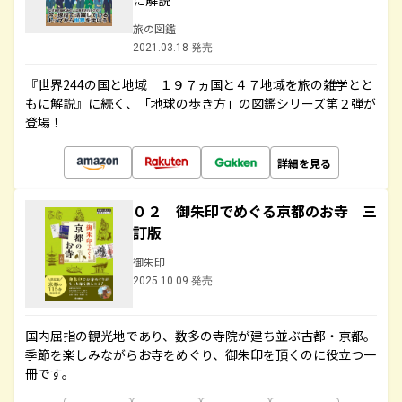
に解説
旅の図鑑
2021.03.18 発売
『世界244の国と地域 １９７ヵ国と４７地域を旅の雑学とと
もに解説』に続く、「地球の歩き方」の図鑑シリーズ第２弾が
登場！
詳細を見る
０２ 御朱印でめぐる京都のお寺 三
訂版
御朱印
2025.10.09 発売
国内屈指の観光地であり、数多の寺院が建ち並ぶ古都・京都。
季節を楽しみながらお寺をめぐり、御朱印を頂くのに役立つ一
冊です。