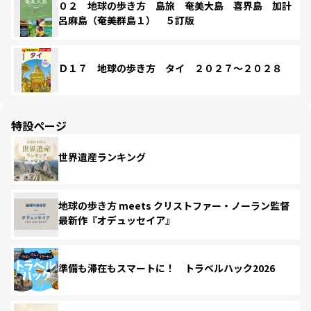
０２ 地球の歩き方 島旅 奄美大島 喜界島 加計
呂麻島（奄美群島１） ５訂版
Ｄ１７ 地球の歩き方 タイ ２０２７～２０２８
特設ページ
世界遺産ランキング
地球の歩き方 meets クリストファー・ノーラン監督
最新作『オデュッセイア』
準備も滞在もスマートに！ トラベルハック2026