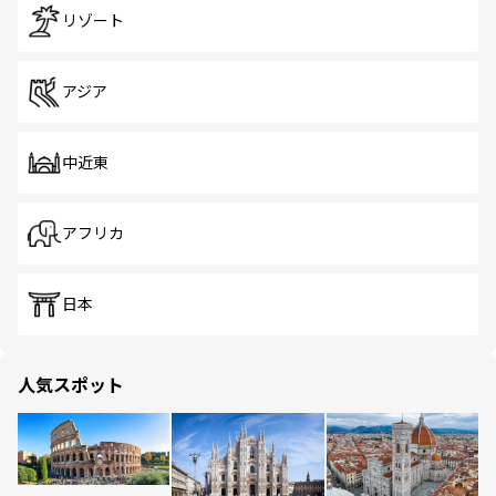
リゾート
アジア
中近東
アフリカ
日本
人気スポット