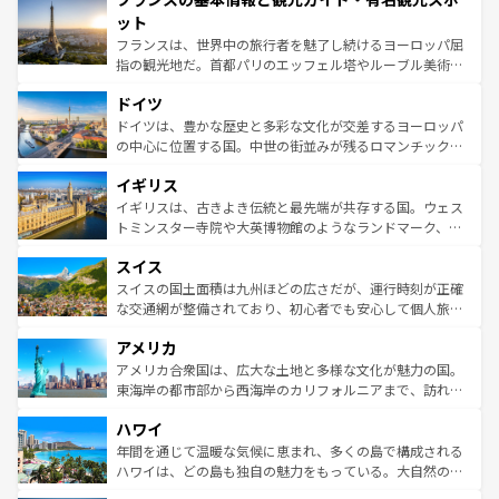
なお、新着のイタリア情報は
コンテンツ一覧
を参照してほ
れる闘牛、そして美味しいタパスが生活の一部となってい
ット
しい。
る。首都マドリードの洗練された雰囲気や、バルセロナの
フランスは、世界中の旅行者を魅了し続けるヨーロッパ屈
アートに溢れた街角から、地方では古代ローマ遺跡や中世
指の観光地だ。首都パリのエッフェル塔やルーブル美術館
の城塞都市、穏やかなビーチリゾートまで多彩な表情を見
といった象徴的なスポットから、田舎町の古風な美しさま
せる。地方によって風土や気候が異なるスペインはその個
ドイツ
で、幅広い魅力が詰まっている。華麗な宮殿、歴史的な大
性で訪れる人を魅了する。 なお、新着のスペイン情報は
コ
聖堂、美しいビーチ、そして豊かな自然が、訪れる者を心
ドイツは、豊かな歴史と多彩な文化が交差するヨーロッパ
ンテンツ一覧
を参照してほしい。
から魅了する。また、フランスは美食の国としても知ら
の中心に位置する国。中世の街並みが残るロマンチック街
れ、フランス料理はユネスコ無形文化遺産にも登録されて
道から、未来を先取りするようなモダンな都市まで多様な
イギリス
いる。シャンパンの発祥地であるランス、プロヴァンスの
顔を持つこの国は、どこを歩いても飽きることがない。ベ
香り高いラベンダー畑など、多彩な楽しみ方が可能だ。さ
ルリンの文化的活気、バイエルン州のアルプスの絶景、そ
イギリスは、古きよき伝統と最先端が共存する国。ウェス
らに、パリ以外の地域にも魅力が溢れており、どの街角に
してライン川沿いのワイン畑といった風景は必見。ビール
トミンスター寺院や大英博物館のようなランドマーク、歴
も豊かな歴史と文化が息づいている。パリ以外の個性あふ
とソーセージを味わいながら地元の人と過ごす楽しい時間
史ある大学都市、美しい丘陵地帯や牧歌的な風景など、エ
れる地方に足を運ぶとそれぞれで全く異なる文化を体験で
スイス
は、お酒好きな人にはぜひ体験してほしい。 なお、新着の
リアごとに異なる魅力がある。また、優雅なアフタヌーン
きるだろう。 なお、新着のフランス情報は
コンテンツ一覧
ドイツ情報は
コンテンツ一覧
を参照してほしい。
ティー、ビール好きにはたまらない英国パブ、サッカー観
スイスの国土面積は九州ほどの広さだが、運行時刻が正確
を参照してほしい。
戦など、本場だからこそできる体験も豊富。イギリスを旅
な交通網が整備されており、初心者でも安心して個人旅行
して楽しみつくそう。 なお、新着のイギリス情報は
コンテ
を楽しめる。日本同様に時刻表どおりの旅が可能だ。中世
アメリカ
ンツ一覧
を参照してほしい。
の建物がそのまま残る町や、スイスならではのユニークな
博物館もあり、アルプス観光だけでなく町歩きも満喫する
アメリカ合衆国は、広大な土地と多様な文化が魅力の国。
ことができる。国民の所得が高いため物価も高いが、旅行
東海岸の都市部から西海岸のカリフォルニアまで、訪れる
者向けの交通パス提供のサービスもあり、うまく活用すれ
場所ごとに異なる風景と体験が待っている。ニューヨーク
ハワイ
ば市内交通費無料で観光を楽しむこともできる。 なお、新
のような巨大都市は、観光、ショッピング、エンターテイ
着のスイス情報は
コンテンツ一覧
を参照してほしい。
ンメントが詰まった刺激的なスポットだ。一方、アメリカ
年間を通じて温暖な気候に恵まれ、多くの島で構成される
西部には大自然が広がり、グランドキャニオンやイエロー
ハワイは、どの島も独自の魅力をもっている。大自然の神
ストーン国立公園といった絶景が堪能できる。さらに、南
秘を感じたいなら、火山が生み出した壮大な景観を誇るハ