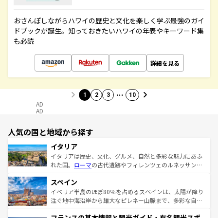
おさんぽしながらハワイの歴史と文化を楽しく学ぶ最強のガイ
ドブックが誕生。知っておきたいハワイの年表やキーワード集
も必読
詳細を見る
…
1
2
3
10
AD
AD
人気の国と地域から探す
イタリア
イタリアは歴史、文化、グルメ、自然と多彩な魅力にあふ
れた国。
ローマ
の古代遺跡やフィレンツェのルネッサンス
美術、ヴェネツィアの運河など、歴史あるスポットはもち
スペイン
ろん、トスカーナの美しい田園風景やアマルフィ海岸の絶
景など、自然景観も見逃せない。観光の合間には、本場の
イベリア半島のほぼ80％を占めるスペインは、太陽が降り
ピザやパスタなど、絶品のイタリア料理を堪能することも
注ぐ地中海沿岸から雄大なピレネー山脈まで、多彩な自然
できる。朝目覚めてから夜眠るまで、すべての瞬間を楽し
と文化が詰まったヨーロッパ屈指の旅行先だ。多様な地域
フランスの基本情報と観光ガイド・有名観光スポ
ませてくれるイタリアで、忘れられない旅をしてみよう！
文化が根付くこの国では、情熱的なフラメンコ、熱気あふ