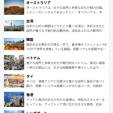
オーストラリア
部のニューオーリンズでは、音楽と美食が融合した独特の
ワイ島は見逃せない。また、定番の観光地といえばオアフ
文化が魅力。旅行者はアメリカの各地域で異なる魅力を楽
島だが、静かな自然を求めるならマウイ島やカウアイ島が
オーストラリアは、壮大な自然と多様な文化が魅力の国。
しみながら、その多様性と豊かな歴史を感じることができ
おすすめ。エメラルドグリーンに輝く海をはじめ、豊かな
シドニーのシンボルであるシドニー・オペラハウス、オー
るだろう。車でのロードトリップや列車の旅も、アメリカ
文化や歴史が息づいている。「アロハスピリット」と呼ば
ストラリア東海岸北部に広がる大サンゴ礁地帯グレートバ
ならではの贅沢な旅のスタイルだ。 なお、新着のアメリカ
台湾
れるおもてなしの心で訪れる人々を迎えてくれるハワイの
リアリーフや大陸中央部にそびえるウルル（エアーズロッ
情報は
コンテンツ一覧
を参照してほしい。
人々、おいしいローカルフードやハワイアンミュージッ
ク）、タスマニアの美しい原生林やケアンズの熱帯雨林な
日本から約４時間ほどでたどり着く台湾は、多彩な文化と
ク、伝統的なフラダンスなど、すべてがハワイの魅力を彩
ど、見どころがたくさん。また、カフェやワイン、オージ
自然が織りなす魅力的な観光地。活気あふれる大都市の台
っている。訪れるたびに新しい発見と感動が待っているハ
ービーフなどの食文化も豊かで、美味しいものであふれて
北やノスタルジックな町並みが人気な九份（ジォウフェ
ワイを、存分に味わってほしい。 なお、新着のハワイ情報
韓国
いる。アクティビティも充実しており、サーフィンやダイ
ン）、静ひつな山岳地帯である台湾東部など、都市の喧騒
は
コンテンツ一覧
を参照してほしい。
ビング、ハイキングなど、アウトドア好きにはたまらな
と山間の静けさが共存しており、訪れる人に新しい発見と
歴史ある王朝文化が残る一方で、最先端のファッションやK
い。オーストラリアの多彩な魅力を存分に味わいつくそ
驚きをもたらしてくれる。また、奥深い台湾の食文化も魅
-POPで世界を席巻している韓国。首都ソウルの宮殿や伝統
う。 なお、新着のオーストラリア情報は
コンテンツ一覧
を
力で、夜市などの屋台グルメから高級料理、ヘルシーで美
家屋が並ぶエリアでは韓国の歴史と文化に浸ることがで
参照してほしい。
ベトナム
容にもいいと評判のスイーツなど、バラエティ豊かな料理
き、地方に足を延ばせば四季折々の自然美を楽しむことが
が味わえる。 なお、新着の台湾情報は
コンテンツ一覧
を参
できる。そして、キムチや焼肉、絶品のストリートフード
豊かな自然と多様な文化が魅力的なベトナム。南北に細長
照してほしい。
まで、さまざまな韓国料理が待っている。夜には、韓国な
く伸びる国土には、広大な田園風景や青々とした山々、世
らではのナイトライフも堪能できる。あたたかいホスピタ
界遺産に登録された壮大な自然景観が点在し、都市部では
タイ
リティに包まれながら、韓国の多彩な魅力を心ゆくまで味
急速な発展と共に伝統が息づく。ハノイの古い町並みやホ
わってみてほしい。 なお、新着の韓国情報は
コンテンツ一
ーチミン市のフランス統治時代の建物も、独特の雰囲気を
タイは、東南アジアに位置する豊かな自然と歴史が息づく
覧
を参照してほしい。
醸し出している。また、バラエティの豊かさとおいしさで
国だ。首都バンコクは高層ビルが立ち並ぶ一方、伝統的な
世界中の食通を魅了してやまないベトナム料理も魅力のひ
寺院や市場がいたるところに点在し、古きよき文化と現代
香港
とつ。フォーやバインミー、ベトナムコーヒーなどは、ぜ
の活気が交差している。北部ではチェンマイなどの山岳地
ひ現地で味わいたい。どの地域を訪れてもあたたかい人々
帯で自然と触れ合い、南部ではプーケットやクラビの美し
アジアと西洋の文化が交わる香港は、特有のエネルギーを
が旅行者を迎えてくれるので、きっと忘れられない旅にな
いビーチでリゾート気分を楽しむことができる。タイ料理
もっている。ヴィクトリア湾に広がる壮大な景色、近未来
るはずだ。 なお、新着のベトナム情報は
コンテンツ一覧
を
は世界的に有名で、屋台から高級レストランまで味覚を刺
的なアートスポット、そして歴史と現代が融合した町並
参照してほしい。
激する。気候は一年中温暖で、どの季節にも異なる楽しみ