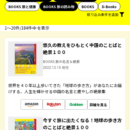
BOOKS 旅と健康
BOOKS 旅の読み物
BOOKS
D-Books
絞り込み条件を追加
1〜20件/184件中 を表示
悠久の教えをひもとく中国のことばと
絶景１００
BOOKS 旅の名言＆絶景
2022.12.15 発売
世界を４０年以上歩いてきた「地球の歩き方」があなたにお届
けする、人生を輝かせる中国の名言と癒やしの絶景集
詳細を見る
今すぐ旅に出たくなる！地球の歩き方
のことばと絶景１００