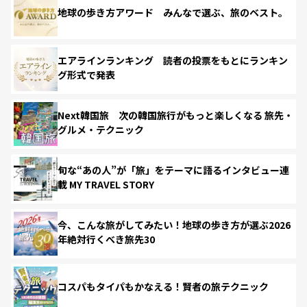
地球の歩き方アワード みんなで選ぶ、旅のベスト。
エアラインランキング 読者の投票をもとにランキン
グ形式で発表
Next韓国旅 次の韓国旅行がもっと楽しくなる 旅先・
グルメ・テクニック
旬な“あの人”が「旅」をテーマに語るインタビュー連
載 MY TRAVEL STORY
今、こんな旅がしてみたい！地球の歩き方が選ぶ2026
年絶対行くべき旅先30
コスパもタイパもかなえる！賢者の旅テクニック