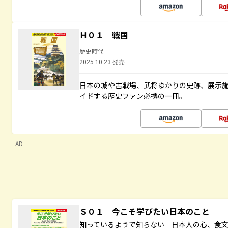
Ｈ０１ 戦国
歴史時代
2025.10.23 発売
日本の城や古戦場、武将ゆかりの史跡、展示
イドする歴史ファン必携の一冊。
AD
Ｓ０１ 今こそ学びたい日本のこと
知っているようで知らない 日本人の心、食