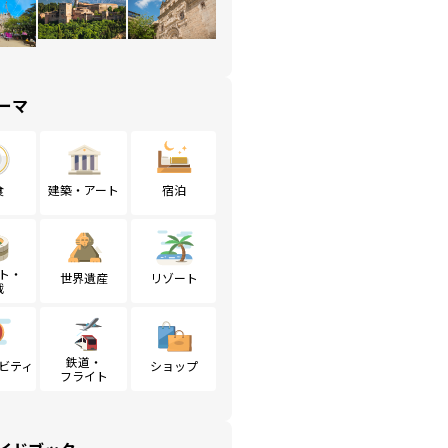
ーマ
食
建築・アート
宿泊
ト・
世界遺産
リゾート
戦
鉄道・
ビティ
ショップ
フライト