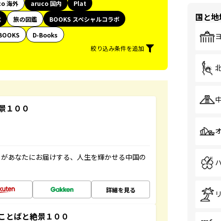
co 海外
aruco 国内
Plat
国と地
代
旅の図鑑
BOOKS スペシャルコラボ
BOOKS
D-Books
絞り込み条件を追加
景１００
」があなたにお届けする、人生を輝かせる中国の
詳細を見る
ことばと絶景１００