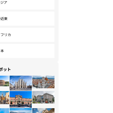
アジア
中近東
アフリカ
日本
ポット