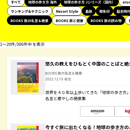
すべて
地球の歩き方 海外
地球の歩き方 Jシリーズ（国内）
aru
ランキング&テクニック
Resort Style
島旅
御朱印
歴史時
BOOKS 旅の名言＆絶景
BOOKS 旅と健康
BOOKS 旅の読み物
1〜20件/306件中 を表示
悠久の教えをひもとく中国のことばと絶
BOOKS 旅の名言＆絶景
2022.12.15 発売
世界を４０年以上歩いてきた「地球の歩き方
名言と癒やしの絶景集
今すぐ旅に出たくなる！地球の歩き方の