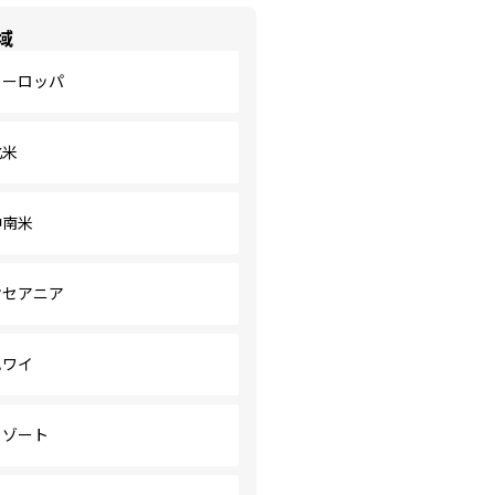
域
ヨーロッパ
北米
中南米
オセアニア
ハワイ
リゾート