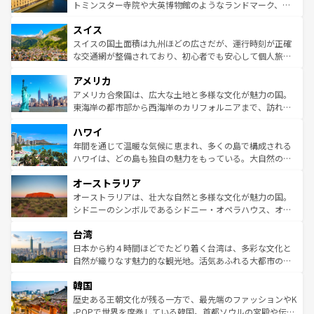
らに、パリ以外の地域にも魅力が溢れており、どの街角に
してライン川沿いのワイン畑といった風景は必見。ビール
トミンスター寺院や大英博物館のようなランドマーク、歴
も豊かな歴史と文化が息づいている。パリ以外の個性あふ
とソーセージを味わいながら地元の人と過ごす楽しい時間
史ある大学都市、美しい丘陵地帯や牧歌的な風景など、エ
れる地方に足を運ぶとそれぞれで全く異なる文化を体験で
スイス
は、お酒好きな人にはぜひ体験してほしい。 なお、新着の
リアごとに異なる魅力がある。また、優雅なアフタヌーン
きるだろう。 なお、新着のフランス情報は
コンテンツ一覧
ドイツ情報は
コンテンツ一覧
を参照してほしい。
ティー、ビール好きにはたまらない英国パブ、サッカー観
スイスの国土面積は九州ほどの広さだが、運行時刻が正確
を参照してほしい。
戦など、本場だからこそできる体験も豊富。イギリスを旅
な交通網が整備されており、初心者でも安心して個人旅行
して楽しみつくそう。 なお、新着のイギリス情報は
コンテ
を楽しめる。日本同様に時刻表どおりの旅が可能だ。中世
アメリカ
ンツ一覧
を参照してほしい。
の建物がそのまま残る町や、スイスならではのユニークな
博物館もあり、アルプス観光だけでなく町歩きも満喫する
アメリカ合衆国は、広大な土地と多様な文化が魅力の国。
ことができる。国民の所得が高いため物価も高いが、旅行
東海岸の都市部から西海岸のカリフォルニアまで、訪れる
者向けの交通パス提供のサービスもあり、うまく活用すれ
場所ごとに異なる風景と体験が待っている。ニューヨーク
ハワイ
ば市内交通費無料で観光を楽しむこともできる。 なお、新
のような巨大都市は、観光、ショッピング、エンターテイ
着のスイス情報は
コンテンツ一覧
を参照してほしい。
ンメントが詰まった刺激的なスポットだ。一方、アメリカ
年間を通じて温暖な気候に恵まれ、多くの島で構成される
西部には大自然が広がり、グランドキャニオンやイエロー
ハワイは、どの島も独自の魅力をもっている。大自然の神
ストーン国立公園といった絶景が堪能できる。さらに、南
秘を感じたいなら、火山が生み出した壮大な景観を誇るハ
オーストラリア
部のニューオーリンズでは、音楽と美食が融合した独特の
ワイ島は見逃せない。また、定番の観光地といえばオアフ
文化が魅力。旅行者はアメリカの各地域で異なる魅力を楽
島だが、静かな自然を求めるならマウイ島やカウアイ島が
オーストラリアは、壮大な自然と多様な文化が魅力の国。
しみながら、その多様性と豊かな歴史を感じることができ
おすすめ。エメラルドグリーンに輝く海をはじめ、豊かな
シドニーのシンボルであるシドニー・オペラハウス、オー
るだろう。車でのロードトリップや列車の旅も、アメリカ
文化や歴史が息づいている。「アロハスピリット」と呼ば
ストラリア東海岸北部に広がる大サンゴ礁地帯グレートバ
ならではの贅沢な旅のスタイルだ。 なお、新着のアメリカ
台湾
れるおもてなしの心で訪れる人々を迎えてくれるハワイの
リアリーフや大陸中央部にそびえるウルル（エアーズロッ
情報は
コンテンツ一覧
を参照してほしい。
人々、おいしいローカルフードやハワイアンミュージッ
ク）、タスマニアの美しい原生林やケアンズの熱帯雨林な
日本から約４時間ほどでたどり着く台湾は、多彩な文化と
ク、伝統的なフラダンスなど、すべてがハワイの魅力を彩
ど、見どころがたくさん。また、カフェやワイン、オージ
自然が織りなす魅力的な観光地。活気あふれる大都市の台
っている。訪れるたびに新しい発見と感動が待っているハ
ービーフなどの食文化も豊かで、美味しいものであふれて
北やノスタルジックな町並みが人気な九份（ジォウフェ
ワイを、存分に味わってほしい。 なお、新着のハワイ情報
韓国
いる。アクティビティも充実しており、サーフィンやダイ
ン）、静ひつな山岳地帯である台湾東部など、都市の喧騒
は
コンテンツ一覧
を参照してほしい。
ビング、ハイキングなど、アウトドア好きにはたまらな
と山間の静けさが共存しており、訪れる人に新しい発見と
歴史ある王朝文化が残る一方で、最先端のファッションやK
い。オーストラリアの多彩な魅力を存分に味わいつくそ
驚きをもたらしてくれる。また、奥深い台湾の食文化も魅
-POPで世界を席巻している韓国。首都ソウルの宮殿や伝統