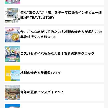
旬な“あの人”が「旅」をテーマに語るインタビュー連
載 MY TRAVEL STORY
今、こんな旅がしてみたい！地球の歩き方が選ぶ2026
年絶対行くべき旅先30
コスパもタイパもかなえる！賢者の旅テクニック
地球の歩き方♥偏愛ハワイ
今年の夏はインスパイアへ！