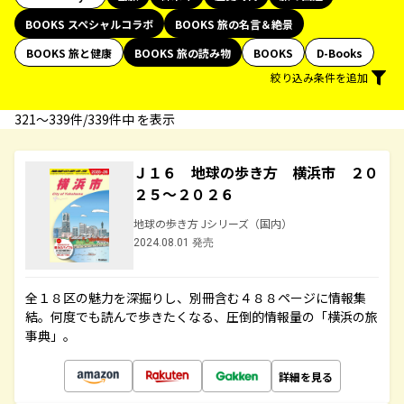
BOOKS スペシャルコラボ
BOOKS 旅の名言＆絶景
BOOKS 旅と健康
BOOKS 旅の読み物
BOOKS
D-Books
絞り込み条件を追加
321〜339件/339件中 を表示
Ｊ１６ 地球の歩き方 横浜市 ２０
２５～２０２６
地球の歩き方 Jシリーズ（国内）
2024.08.01 発売
全１８区の魅力を深掘りし、別冊含む４８８ページに情報集
結。何度でも読んで歩きたくなる、圧倒的情報量の「横浜の旅
事典」。
詳細を見る