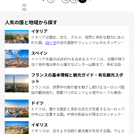
AD
AD
人気の国と地域から探す
イタリア
イタリアは歴史、文化、グルメ、自然と多彩な魅力にあふ
れた国。
ローマ
の古代遺跡やフィレンツェのルネッサンス
美術、ヴェネツィアの運河など、歴史あるスポットはもち
スペイン
ろん、トスカーナの美しい田園風景やアマルフィ海岸の絶
景など、自然景観も見逃せない。観光の合間には、本場の
イベリア半島のほぼ80％を占めるスペインは、太陽が降り
ピザやパスタなど、絶品のイタリア料理を堪能することも
注ぐ地中海沿岸から雄大なピレネー山脈まで、多彩な自然
できる。朝目覚めてから夜眠るまで、すべての瞬間を楽し
と文化が詰まったヨーロッパ屈指の旅行先だ。多様な地域
フランスの基本情報と観光ガイド・有名観光スポ
ませてくれるイタリアで、忘れられない旅をしてみよう！
文化が根付くこの国では、情熱的なフラメンコ、熱気あふ
なお、新着のイタリア情報は
コンテンツ一覧
を参照してほ
れる闘牛、そして美味しいタパスが生活の一部となってい
ット
しい。
る。首都マドリードの洗練された雰囲気や、バルセロナの
フランスは、世界中の旅行者を魅了し続けるヨーロッパ屈
アートに溢れた街角から、地方では古代ローマ遺跡や中世
指の観光地だ。首都パリのエッフェル塔やルーブル美術館
の城塞都市、穏やかなビーチリゾートまで多彩な表情を見
といった象徴的なスポットから、田舎町の古風な美しさま
せる。地方によって風土や気候が異なるスペインはその個
ドイツ
で、幅広い魅力が詰まっている。華麗な宮殿、歴史的な大
性で訪れる人を魅了する。 なお、新着のスペイン情報は
コ
聖堂、美しいビーチ、そして豊かな自然が、訪れる者を心
ドイツは、豊かな歴史と多彩な文化が交差するヨーロッパ
ンテンツ一覧
を参照してほしい。
から魅了する。また、フランスは美食の国としても知ら
の中心に位置する国。中世の街並みが残るロマンチック街
れ、フランス料理はユネスコ無形文化遺産にも登録されて
道から、未来を先取りするようなモダンな都市まで多様な
イギリス
いる。シャンパンの発祥地であるランス、プロヴァンスの
顔を持つこの国は、どこを歩いても飽きることがない。ベ
香り高いラベンダー畑など、多彩な楽しみ方が可能だ。さ
ルリンの文化的活気、バイエルン州のアルプスの絶景、そ
イギリスは、古きよき伝統と最先端が共存する国。ウェス