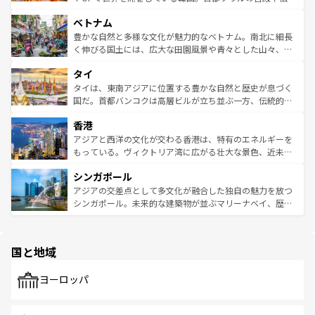
う。 なお、新着のオーストラリア情報は
コンテンツ一覧
を
力で、夜市などの屋台グルメから高級料理、ヘルシーで美
家屋が並ぶエリアでは韓国の歴史と文化に浸ることがで
参照してほしい。
ベトナム
容にもいいと評判のスイーツなど、バラエティ豊かな料理
き、地方に足を延ばせば四季折々の自然美を楽しむことが
が味わえる。 なお、新着の台湾情報は
コンテンツ一覧
を参
できる。そして、キムチや焼肉、絶品のストリートフード
豊かな自然と多様な文化が魅力的なベトナム。南北に細長
照してほしい。
まで、さまざまな韓国料理が待っている。夜には、韓国な
く伸びる国土には、広大な田園風景や青々とした山々、世
らではのナイトライフも堪能できる。あたたかいホスピタ
界遺産に登録された壮大な自然景観が点在し、都市部では
タイ
リティに包まれながら、韓国の多彩な魅力を心ゆくまで味
急速な発展と共に伝統が息づく。ハノイの古い町並みやホ
わってみてほしい。 なお、新着の韓国情報は
コンテンツ一
ーチミン市のフランス統治時代の建物も、独特の雰囲気を
タイは、東南アジアに位置する豊かな自然と歴史が息づく
覧
を参照してほしい。
醸し出している。また、バラエティの豊かさとおいしさで
国だ。首都バンコクは高層ビルが立ち並ぶ一方、伝統的な
世界中の食通を魅了してやまないベトナム料理も魅力のひ
寺院や市場がいたるところに点在し、古きよき文化と現代
香港
とつ。フォーやバインミー、ベトナムコーヒーなどは、ぜ
の活気が交差している。北部ではチェンマイなどの山岳地
ひ現地で味わいたい。どの地域を訪れてもあたたかい人々
帯で自然と触れ合い、南部ではプーケットやクラビの美し
アジアと西洋の文化が交わる香港は、特有のエネルギーを
が旅行者を迎えてくれるので、きっと忘れられない旅にな
いビーチでリゾート気分を楽しむことができる。タイ料理
もっている。ヴィクトリア湾に広がる壮大な景色、近未来
るはずだ。 なお、新着のベトナム情報は
コンテンツ一覧
を
は世界的に有名で、屋台から高級レストランまで味覚を刺
的なアートスポット、そして歴史と現代が融合した町並
参照してほしい。
シンガポール
激する。気候は一年中温暖で、どの季節にも異なる楽しみ
み、どこを訪れても感動するはず。観光スポットが密集し
が待っている。親しみやすいタイの人々、仏教を中心とし
ており、効率よく見どころを回れるのも魅力。息をのむよ
アジアの交差点として多文化が融合した独自の魅力を放つ
た文化、そして多様な観光資源が、訪れる旅人を魅了し続
うな絶景から文化的な体験まで、香港を存分に楽しみ尽く
シンガポール。未来的な建築物が並ぶマリーナベイ、歴史
ける。 なお、新着のタイ情報は
コンテンツ一覧
を参照して
そう。 なお、新着の香港情報は
コンテンツ一覧
を参照して
と伝統を感じられるエスニックタウン、多数の緑豊かな公
ほしい。
ほしい。
園や自然保護区など、自然が調和した近代的な景観と文化
の多様性あふれるカラフルな町は、どこを歩いても新しい
国と地域
発見がある。さらに、治安のよさや充実した公共交通機関
も、旅行者にとっては魅力的なポイント。グルメも豊富
で、ホーカーズは地元の風情を楽しめる外せないスポット
ヨーロッパ
だ。訪れる人を飽きさせないシンガポールで、多様な魅力
を体感しよう。 なお、新着のシンガポール情報は
コンテン