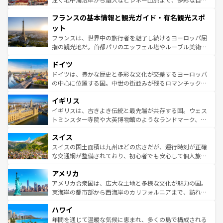
できる。朝目覚めてから夜眠るまで、すべての瞬間を楽し
と文化が詰まったヨーロッパ屈指の旅行先だ。多様な地域
フランスの基本情報と観光ガイド・有名観光スポ
ませてくれるイタリアで、忘れられない旅をしてみよう！
文化が根付くこの国では、情熱的なフラメンコ、熱気あふ
なお、新着のイタリア情報は
コンテンツ一覧
を参照してほ
れる闘牛、そして美味しいタパスが生活の一部となってい
ット
しい。
る。首都マドリードの洗練された雰囲気や、バルセロナの
フランスは、世界中の旅行者を魅了し続けるヨーロッパ屈
アートに溢れた街角から、地方では古代ローマ遺跡や中世
指の観光地だ。首都パリのエッフェル塔やルーブル美術館
の城塞都市、穏やかなビーチリゾートまで多彩な表情を見
といった象徴的なスポットから、田舎町の古風な美しさま
せる。地方によって風土や気候が異なるスペインはその個
ドイツ
で、幅広い魅力が詰まっている。華麗な宮殿、歴史的な大
性で訪れる人を魅了する。 なお、新着のスペイン情報は
コ
聖堂、美しいビーチ、そして豊かな自然が、訪れる者を心
ドイツは、豊かな歴史と多彩な文化が交差するヨーロッパ
ンテンツ一覧
を参照してほしい。
から魅了する。また、フランスは美食の国としても知ら
の中心に位置する国。中世の街並みが残るロマンチック街
れ、フランス料理はユネスコ無形文化遺産にも登録されて
道から、未来を先取りするようなモダンな都市まで多様な
イギリス
いる。シャンパンの発祥地であるランス、プロヴァンスの
顔を持つこの国は、どこを歩いても飽きることがない。ベ
香り高いラベンダー畑など、多彩な楽しみ方が可能だ。さ
ルリンの文化的活気、バイエルン州のアルプスの絶景、そ
イギリスは、古きよき伝統と最先端が共存する国。ウェス
らに、パリ以外の地域にも魅力が溢れており、どの街角に
してライン川沿いのワイン畑といった風景は必見。ビール
トミンスター寺院や大英博物館のようなランドマーク、歴
も豊かな歴史と文化が息づいている。パリ以外の個性あふ
とソーセージを味わいながら地元の人と過ごす楽しい時間
史ある大学都市、美しい丘陵地帯や牧歌的な風景など、エ
れる地方に足を運ぶとそれぞれで全く異なる文化を体験で
スイス
は、お酒好きな人にはぜひ体験してほしい。 なお、新着の
リアごとに異なる魅力がある。また、優雅なアフタヌーン
きるだろう。 なお、新着のフランス情報は
コンテンツ一覧
ドイツ情報は
コンテンツ一覧
を参照してほしい。
ティー、ビール好きにはたまらない英国パブ、サッカー観
スイスの国土面積は九州ほどの広さだが、運行時刻が正確
を参照してほしい。
戦など、本場だからこそできる体験も豊富。イギリスを旅
な交通網が整備されており、初心者でも安心して個人旅行
して楽しみつくそう。 なお、新着のイギリス情報は
コンテ
を楽しめる。日本同様に時刻表どおりの旅が可能だ。中世
アメリカ
ンツ一覧
を参照してほしい。
の建物がそのまま残る町や、スイスならではのユニークな
博物館もあり、アルプス観光だけでなく町歩きも満喫する
アメリカ合衆国は、広大な土地と多様な文化が魅力の国。
ことができる。国民の所得が高いため物価も高いが、旅行
東海岸の都市部から西海岸のカリフォルニアまで、訪れる
者向けの交通パス提供のサービスもあり、うまく活用すれ
場所ごとに異なる風景と体験が待っている。ニューヨーク
ハワイ
ば市内交通費無料で観光を楽しむこともできる。 なお、新
のような巨大都市は、観光、ショッピング、エンターテイ
着のスイス情報は
コンテンツ一覧
を参照してほしい。
ンメントが詰まった刺激的なスポットだ。一方、アメリカ
年間を通じて温暖な気候に恵まれ、多くの島で構成される