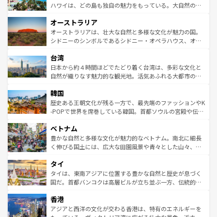
西部には大自然が広がり、グランドキャニオンやイエロー
ハワイは、どの島も独自の魅力をもっている。大自然の神
ストーン国立公園といった絶景が堪能できる。さらに、南
秘を感じたいなら、火山が生み出した壮大な景観を誇るハ
オーストラリア
部のニューオーリンズでは、音楽と美食が融合した独特の
ワイ島は見逃せない。また、定番の観光地といえばオアフ
文化が魅力。旅行者はアメリカの各地域で異なる魅力を楽
島だが、静かな自然を求めるならマウイ島やカウアイ島が
オーストラリアは、壮大な自然と多様な文化が魅力の国。
しみながら、その多様性と豊かな歴史を感じることができ
おすすめ。エメラルドグリーンに輝く海をはじめ、豊かな
シドニーのシンボルであるシドニー・オペラハウス、オー
るだろう。車でのロードトリップや列車の旅も、アメリカ
文化や歴史が息づいている。「アロハスピリット」と呼ば
ストラリア東海岸北部に広がる大サンゴ礁地帯グレートバ
ならではの贅沢な旅のスタイルだ。 なお、新着のアメリカ
台湾
れるおもてなしの心で訪れる人々を迎えてくれるハワイの
リアリーフや大陸中央部にそびえるウルル（エアーズロッ
情報は
コンテンツ一覧
を参照してほしい。
人々、おいしいローカルフードやハワイアンミュージッ
ク）、タスマニアの美しい原生林やケアンズの熱帯雨林な
日本から約４時間ほどでたどり着く台湾は、多彩な文化と
ク、伝統的なフラダンスなど、すべてがハワイの魅力を彩
ど、見どころがたくさん。また、カフェやワイン、オージ
自然が織りなす魅力的な観光地。活気あふれる大都市の台
っている。訪れるたびに新しい発見と感動が待っているハ
ービーフなどの食文化も豊かで、美味しいものであふれて
北やノスタルジックな町並みが人気な九份（ジォウフェ
ワイを、存分に味わってほしい。 なお、新着のハワイ情報
韓国
いる。アクティビティも充実しており、サーフィンやダイ
ン）、静ひつな山岳地帯である台湾東部など、都市の喧騒
は
コンテンツ一覧
を参照してほしい。
ビング、ハイキングなど、アウトドア好きにはたまらな
と山間の静けさが共存しており、訪れる人に新しい発見と
歴史ある王朝文化が残る一方で、最先端のファッションやK
い。オーストラリアの多彩な魅力を存分に味わいつくそ
驚きをもたらしてくれる。また、奥深い台湾の食文化も魅
-POPで世界を席巻している韓国。首都ソウルの宮殿や伝統
う。 なお、新着のオーストラリア情報は
コンテンツ一覧
を
力で、夜市などの屋台グルメから高級料理、ヘルシーで美
家屋が並ぶエリアでは韓国の歴史と文化に浸ることがで
参照してほしい。
ベトナム
容にもいいと評判のスイーツなど、バラエティ豊かな料理
き、地方に足を延ばせば四季折々の自然美を楽しむことが
が味わえる。 なお、新着の台湾情報は
コンテンツ一覧
を参
できる。そして、キムチや焼肉、絶品のストリートフード
豊かな自然と多様な文化が魅力的なベトナム。南北に細長
照してほしい。
まで、さまざまな韓国料理が待っている。夜には、韓国な
く伸びる国土には、広大な田園風景や青々とした山々、世
らではのナイトライフも堪能できる。あたたかいホスピタ
界遺産に登録された壮大な自然景観が点在し、都市部では
タイ
リティに包まれながら、韓国の多彩な魅力を心ゆくまで味
急速な発展と共に伝統が息づく。ハノイの古い町並みやホ
わってみてほしい。 なお、新着の韓国情報は
コンテンツ一
ーチミン市のフランス統治時代の建物も、独特の雰囲気を
タイは、東南アジアに位置する豊かな自然と歴史が息づく
覧
を参照してほしい。
醸し出している。また、バラエティの豊かさとおいしさで
国だ。首都バンコクは高層ビルが立ち並ぶ一方、伝統的な
世界中の食通を魅了してやまないベトナム料理も魅力のひ
寺院や市場がいたるところに点在し、古きよき文化と現代
香港
とつ。フォーやバインミー、ベトナムコーヒーなどは、ぜ
の活気が交差している。北部ではチェンマイなどの山岳地
ひ現地で味わいたい。どの地域を訪れてもあたたかい人々
帯で自然と触れ合い、南部ではプーケットやクラビの美し
アジアと西洋の文化が交わる香港は、特有のエネルギーを
が旅行者を迎えてくれるので、きっと忘れられない旅にな
いビーチでリゾート気分を楽しむことができる。タイ料理