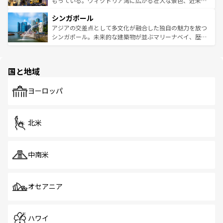
もっている。ヴィクトリア湾に広がる壮大な景色、近未来
るはずだ。 なお、新着のベトナム情報は
コンテンツ一覧
を
は世界的に有名で、屋台から高級レストランまで味覚を刺
的なアートスポット、そして歴史と現代が融合した町並
参照してほしい。
シンガポール
激する。気候は一年中温暖で、どの季節にも異なる楽しみ
み、どこを訪れても感動するはず。観光スポットが密集し
が待っている。親しみやすいタイの人々、仏教を中心とし
ており、効率よく見どころを回れるのも魅力。息をのむよ
アジアの交差点として多文化が融合した独自の魅力を放つ
た文化、そして多様な観光資源が、訪れる旅人を魅了し続
うな絶景から文化的な体験まで、香港を存分に楽しみ尽く
シンガポール。未来的な建築物が並ぶマリーナベイ、歴史
ける。 なお、新着のタイ情報は
コンテンツ一覧
を参照して
そう。 なお、新着の香港情報は
コンテンツ一覧
を参照して
と伝統を感じられるエスニックタウン、多数の緑豊かな公
ほしい。
ほしい。
園や自然保護区など、自然が調和した近代的な景観と文化
の多様性あふれるカラフルな町は、どこを歩いても新しい
国と地域
発見がある。さらに、治安のよさや充実した公共交通機関
も、旅行者にとっては魅力的なポイント。グルメも豊富
で、ホーカーズは地元の風情を楽しめる外せないスポット
ヨーロッパ
だ。訪れる人を飽きさせないシンガポールで、多様な魅力
を体感しよう。 なお、新着のシンガポール情報は
コンテン
ツ一覧
を参照してほしい。
北米
中南米
オセアニア
ハワイ