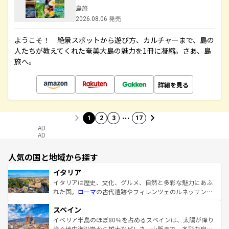
島旅
2026.08.06 発売
ようこそ！ 絶景スポットから遊び方、カルチャーまで、島の
人たちが教えてくれた奄美大島の魅力を1冊に凝縮。さあ、島
旅へ。
詳細を見る
…
1
2
3
17
AD
AD
人気の国と地域から探す
イタリア
イタリアは歴史、文化、グルメ、自然と多彩な魅力にあふ
れた国。
ローマ
の古代遺跡やフィレンツェのルネッサンス
美術、ヴェネツィアの運河など、歴史あるスポットはもち
スペイン
ろん、トスカーナの美しい田園風景やアマルフィ海岸の絶
景など、自然景観も見逃せない。観光の合間には、本場の
イベリア半島のほぼ80％を占めるスペインは、太陽が降り
ピザやパスタなど、絶品のイタリア料理を堪能することも
注ぐ地中海沿岸から雄大なピレネー山脈まで、多彩な自然