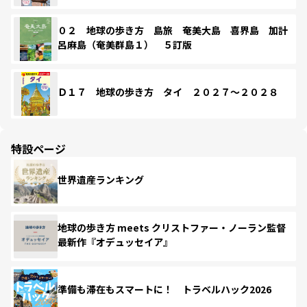
０２ 地球の歩き方 島旅 奄美大島 喜界島 加計
呂麻島（奄美群島１） ５訂版
Ｄ１７ 地球の歩き方 タイ ２０２７～２０２８
特設ページ
世界遺産ランキング
地球の歩き方 meets クリストファー・ノーラン監督
最新作『オデュッセイア』
準備も滞在もスマートに！ トラベルハック2026