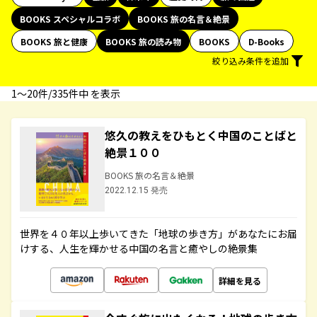
BOOKS スペシャルコラボ
BOOKS 旅の名言＆絶景
BOOKS 旅と健康
BOOKS 旅の読み物
BOOKS
D-Books
絞り込み条件を追加
1〜20件/335件中 を表示
悠久の教えをひもとく中国のことばと
絶景１００
BOOKS 旅の名言＆絶景
2022.12.15 発売
世界を４０年以上歩いてきた「地球の歩き方」があなたにお届
けする、人生を輝かせる中国の名言と癒やしの絶景集
詳細を見る