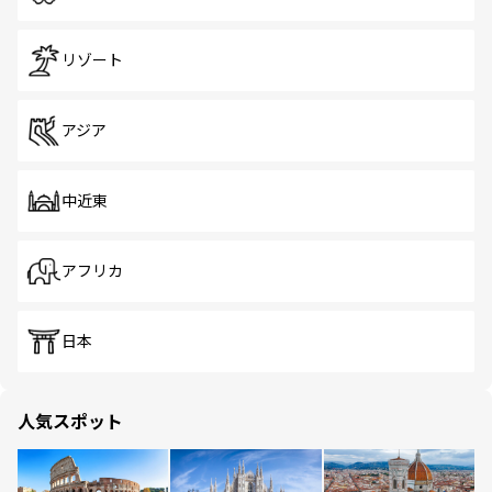
リゾート
アジア
中近東
アフリカ
日本
人気スポット