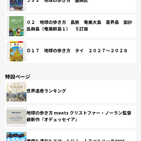
Ｊ３３ 地球の歩き方 墨田区
０２ 地球の歩き方 島旅 奄美大島 喜界島 加計
呂麻島（奄美群島１） ５訂版
Ｄ１７ 地球の歩き方 タイ ２０２７～２０２８
特設ページ
世界遺産ランキング
地球の歩き方 meets クリストファー・ノーラン監督
最新作『オデュッセイア』