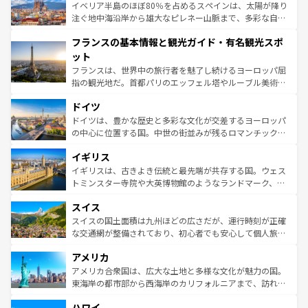
景など、自然景観も見逃せない。観光の合間には、本場の
イベリア半島のほぼ80％を占めるスペインは、太陽が降り
ピザやパスタなど、絶品のイタリア料理を堪能することも
注ぐ地中海沿岸から雄大なピレネー山脈まで、多彩な自然
できる。朝目覚めてから夜眠るまで、すべての瞬間を楽し
と文化が詰まったヨーロッパ屈指の旅行先だ。多様な地域
フランスの基本情報と観光ガイド・有名観光スポ
ませてくれるイタリアで、忘れられない旅をしてみよう！
文化が根付くこの国では、情熱的なフラメンコ、熱気あふ
なお、新着のイタリア情報は
コンテンツ一覧
を参照してほ
れる闘牛、そして美味しいタパスが生活の一部となってい
ット
しい。
る。首都マドリードの洗練された雰囲気や、バルセロナの
フランスは、世界中の旅行者を魅了し続けるヨーロッパ屈
アートに溢れた街角から、地方では古代ローマ遺跡や中世
指の観光地だ。首都パリのエッフェル塔やルーブル美術館
の城塞都市、穏やかなビーチリゾートまで多彩な表情を見
といった象徴的なスポットから、田舎町の古風な美しさま
せる。地方によって風土や気候が異なるスペインはその個
ドイツ
で、幅広い魅力が詰まっている。華麗な宮殿、歴史的な大
性で訪れる人を魅了する。 なお、新着のスペイン情報は
コ
聖堂、美しいビーチ、そして豊かな自然が、訪れる者を心
ドイツは、豊かな歴史と多彩な文化が交差するヨーロッパ
ンテンツ一覧
を参照してほしい。
から魅了する。また、フランスは美食の国としても知ら
の中心に位置する国。中世の街並みが残るロマンチック街
れ、フランス料理はユネスコ無形文化遺産にも登録されて
道から、未来を先取りするようなモダンな都市まで多様な
イギリス
いる。シャンパンの発祥地であるランス、プロヴァンスの
顔を持つこの国は、どこを歩いても飽きることがない。ベ
香り高いラベンダー畑など、多彩な楽しみ方が可能だ。さ
ルリンの文化的活気、バイエルン州のアルプスの絶景、そ
イギリスは、古きよき伝統と最先端が共存する国。ウェス
らに、パリ以外の地域にも魅力が溢れており、どの街角に
してライン川沿いのワイン畑といった風景は必見。ビール
トミンスター寺院や大英博物館のようなランドマーク、歴
も豊かな歴史と文化が息づいている。パリ以外の個性あふ
とソーセージを味わいながら地元の人と過ごす楽しい時間
史ある大学都市、美しい丘陵地帯や牧歌的な風景など、エ
れる地方に足を運ぶとそれぞれで全く異なる文化を体験で
スイス
は、お酒好きな人にはぜひ体験してほしい。 なお、新着の
リアごとに異なる魅力がある。また、優雅なアフタヌーン
きるだろう。 なお、新着のフランス情報は
コンテンツ一覧
ドイツ情報は
コンテンツ一覧
を参照してほしい。
ティー、ビール好きにはたまらない英国パブ、サッカー観
スイスの国土面積は九州ほどの広さだが、運行時刻が正確
を参照してほしい。
戦など、本場だからこそできる体験も豊富。イギリスを旅
な交通網が整備されており、初心者でも安心して個人旅行
して楽しみつくそう。 なお、新着のイギリス情報は
コンテ
を楽しめる。日本同様に時刻表どおりの旅が可能だ。中世
アメリカ
ンツ一覧
を参照してほしい。
の建物がそのまま残る町や、スイスならではのユニークな
博物館もあり、アルプス観光だけでなく町歩きも満喫する
アメリカ合衆国は、広大な土地と多様な文化が魅力の国。
ことができる。国民の所得が高いため物価も高いが、旅行
東海岸の都市部から西海岸のカリフォルニアまで、訪れる
者向けの交通パス提供のサービスもあり、うまく活用すれ
場所ごとに異なる風景と体験が待っている。ニューヨーク
ハワイ
ば市内交通費無料で観光を楽しむこともできる。 なお、新
のような巨大都市は、観光、ショッピング、エンターテイ