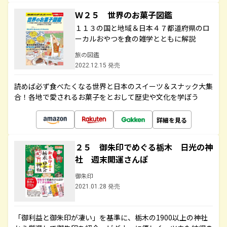
Ｗ２５ 世界のお菓子図鑑
１１３の国と地域＆日本４７都道府県のロ
ーカルおやつを食の雑学とともに解説
旅の図鑑
2022.12.15 発売
読めば必ず食べたくなる世界と日本のスイーツ＆スナック大集
合！各地で愛されるお菓子をとおして歴史や文化を学ぼう
詳細を見る
２５ 御朱印でめぐる栃木 日光の神
社 週末開運さんぽ
御朱印
2021.01.28 発売
「御利益と御朱印が凄い」を基準に、栃木の1900以上の神社