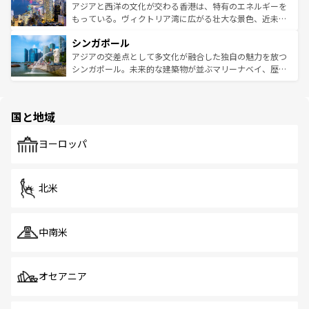
ひ現地で味わいたい。どの地域を訪れてもあたたかい人々
帯で自然と触れ合い、南部ではプーケットやクラビの美し
アジアと西洋の文化が交わる香港は、特有のエネルギーを
が旅行者を迎えてくれるので、きっと忘れられない旅にな
いビーチでリゾート気分を楽しむことができる。タイ料理
もっている。ヴィクトリア湾に広がる壮大な景色、近未来
るはずだ。 なお、新着のベトナム情報は
コンテンツ一覧
を
は世界的に有名で、屋台から高級レストランまで味覚を刺
的なアートスポット、そして歴史と現代が融合した町並
参照してほしい。
シンガポール
激する。気候は一年中温暖で、どの季節にも異なる楽しみ
み、どこを訪れても感動するはず。観光スポットが密集し
が待っている。親しみやすいタイの人々、仏教を中心とし
ており、効率よく見どころを回れるのも魅力。息をのむよ
アジアの交差点として多文化が融合した独自の魅力を放つ
た文化、そして多様な観光資源が、訪れる旅人を魅了し続
うな絶景から文化的な体験まで、香港を存分に楽しみ尽く
シンガポール。未来的な建築物が並ぶマリーナベイ、歴史
ける。 なお、新着のタイ情報は
コンテンツ一覧
を参照して
そう。 なお、新着の香港情報は
コンテンツ一覧
を参照して
と伝統を感じられるエスニックタウン、多数の緑豊かな公
ほしい。
ほしい。
園や自然保護区など、自然が調和した近代的な景観と文化
の多様性あふれるカラフルな町は、どこを歩いても新しい
国と地域
発見がある。さらに、治安のよさや充実した公共交通機関
も、旅行者にとっては魅力的なポイント。グルメも豊富
で、ホーカーズは地元の風情を楽しめる外せないスポット
ヨーロッパ
だ。訪れる人を飽きさせないシンガポールで、多様な魅力
を体感しよう。 なお、新着のシンガポール情報は
コンテン
ツ一覧
を参照してほしい。
北米
中南米
オセアニア