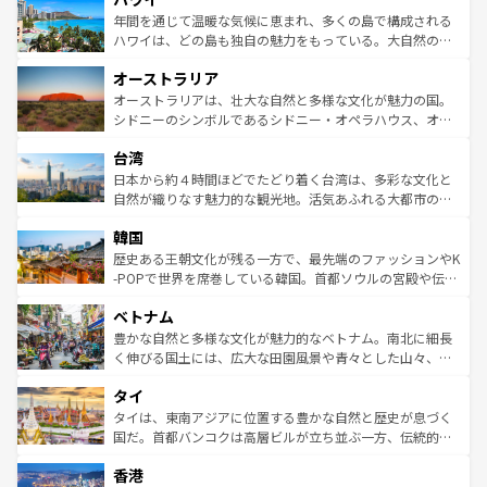
着のスイス情報は
コンテンツ一覧
を参照してほしい。
ンメントが詰まった刺激的なスポットだ。一方、アメリカ
年間を通じて温暖な気候に恵まれ、多くの島で構成される
西部には大自然が広がり、グランドキャニオンやイエロー
ハワイは、どの島も独自の魅力をもっている。大自然の神
ストーン国立公園といった絶景が堪能できる。さらに、南
秘を感じたいなら、火山が生み出した壮大な景観を誇るハ
オーストラリア
部のニューオーリンズでは、音楽と美食が融合した独特の
ワイ島は見逃せない。また、定番の観光地といえばオアフ
文化が魅力。旅行者はアメリカの各地域で異なる魅力を楽
島だが、静かな自然を求めるならマウイ島やカウアイ島が
オーストラリアは、壮大な自然と多様な文化が魅力の国。
しみながら、その多様性と豊かな歴史を感じることができ
おすすめ。エメラルドグリーンに輝く海をはじめ、豊かな
シドニーのシンボルであるシドニー・オペラハウス、オー
るだろう。車でのロードトリップや列車の旅も、アメリカ
文化や歴史が息づいている。「アロハスピリット」と呼ば
ストラリア東海岸北部に広がる大サンゴ礁地帯グレートバ
ならではの贅沢な旅のスタイルだ。 なお、新着のアメリカ
台湾
れるおもてなしの心で訪れる人々を迎えてくれるハワイの
リアリーフや大陸中央部にそびえるウルル（エアーズロッ
情報は
コンテンツ一覧
を参照してほしい。
人々、おいしいローカルフードやハワイアンミュージッ
ク）、タスマニアの美しい原生林やケアンズの熱帯雨林な
日本から約４時間ほどでたどり着く台湾は、多彩な文化と
ク、伝統的なフラダンスなど、すべてがハワイの魅力を彩
ど、見どころがたくさん。また、カフェやワイン、オージ
自然が織りなす魅力的な観光地。活気あふれる大都市の台
っている。訪れるたびに新しい発見と感動が待っているハ
ービーフなどの食文化も豊かで、美味しいものであふれて
北やノスタルジックな町並みが人気な九份（ジォウフェ
ワイを、存分に味わってほしい。 なお、新着のハワイ情報
韓国
いる。アクティビティも充実しており、サーフィンやダイ
ン）、静ひつな山岳地帯である台湾東部など、都市の喧騒
は
コンテンツ一覧
を参照してほしい。
ビング、ハイキングなど、アウトドア好きにはたまらな
と山間の静けさが共存しており、訪れる人に新しい発見と
歴史ある王朝文化が残る一方で、最先端のファッションやK
い。オーストラリアの多彩な魅力を存分に味わいつくそ
驚きをもたらしてくれる。また、奥深い台湾の食文化も魅
-POPで世界を席巻している韓国。首都ソウルの宮殿や伝統
う。 なお、新着のオーストラリア情報は
コンテンツ一覧
を
力で、夜市などの屋台グルメから高級料理、ヘルシーで美
家屋が並ぶエリアでは韓国の歴史と文化に浸ることがで
参照してほしい。
ベトナム
容にもいいと評判のスイーツなど、バラエティ豊かな料理
き、地方に足を延ばせば四季折々の自然美を楽しむことが
が味わえる。 なお、新着の台湾情報は
コンテンツ一覧
を参
できる。そして、キムチや焼肉、絶品のストリートフード
豊かな自然と多様な文化が魅力的なベトナム。南北に細長
照してほしい。
まで、さまざまな韓国料理が待っている。夜には、韓国な
く伸びる国土には、広大な田園風景や青々とした山々、世
らではのナイトライフも堪能できる。あたたかいホスピタ
界遺産に登録された壮大な自然景観が点在し、都市部では
タイ
リティに包まれながら、韓国の多彩な魅力を心ゆくまで味
急速な発展と共に伝統が息づく。ハノイの古い町並みやホ
わってみてほしい。 なお、新着の韓国情報は
コンテンツ一
ーチミン市のフランス統治時代の建物も、独特の雰囲気を
タイは、東南アジアに位置する豊かな自然と歴史が息づく
覧
を参照してほしい。
醸し出している。また、バラエティの豊かさとおいしさで
国だ。首都バンコクは高層ビルが立ち並ぶ一方、伝統的な
世界中の食通を魅了してやまないベトナム料理も魅力のひ
寺院や市場がいたるところに点在し、古きよき文化と現代
香港
とつ。フォーやバインミー、ベトナムコーヒーなどは、ぜ
の活気が交差している。北部ではチェンマイなどの山岳地