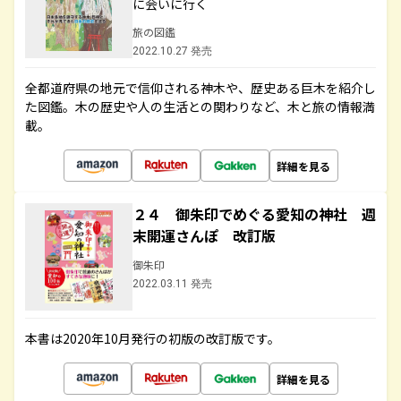
に会いに行く
旅の図鑑
2022.10.27 発売
全都道府県の地元で信仰される神木や、歴史ある巨木を紹介し
た図鑑。木の歴史や人の生活との関わりなど、木と旅の情報満
載。
詳細を見る
２４ 御朱印でめぐる愛知の神社 週
末開運さんぽ 改訂版
御朱印
2022.03.11 発売
本書は2020年10月発行の初版の改訂版です。
詳細を見る