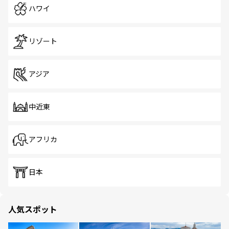
ハワイ
リゾート
アジア
中近東
アフリカ
日本
人気スポット