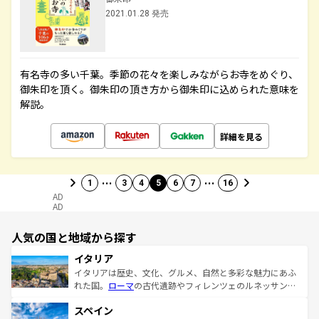
2021.01.28 発売
有名寺の多い千葉。季節の花々を楽しみながらお寺をめぐり、
御朱印を頂く。御朱印の頂き方から御朱印に込められた意味を
解説。
詳細を見る
…
…
1
3
4
5
6
7
16
AD
AD
人気の国と地域から探す
イタリア
イタリアは歴史、文化、グルメ、自然と多彩な魅力にあふ
れた国。
ローマ
の古代遺跡やフィレンツェのルネッサンス
美術、ヴェネツィアの運河など、歴史あるスポットはもち
スペイン
ろん、トスカーナの美しい田園風景やアマルフィ海岸の絶