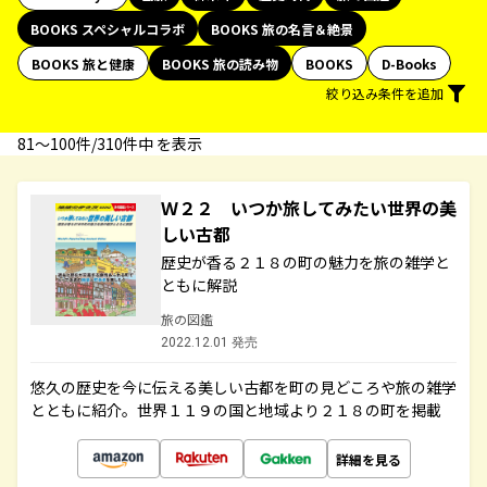
BOOKS スペシャルコラボ
BOOKS 旅の名言＆絶景
BOOKS 旅と健康
BOOKS 旅の読み物
BOOKS
D-Books
絞り込み条件を追加
81〜100件/310件中 を表示
Ｗ２２ いつか旅してみたい世界の美
しい古都
歴史が香る２１８の町の魅力を旅の雑学と
ともに解説
旅の図鑑
2022.12.01 発売
悠久の歴史を今に伝える美しい古都を町の見どころや旅の雑学
とともに紹介。世界１１９の国と地域より２１８の町を掲載
詳細を見る