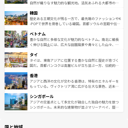
ク、伝統的なフラダンスなど、すべてがハワイの魅力を彩
ど、見どころがたくさん。また、カフェやワイン、オージ
自然が織りなす魅力的な観光地。活気あふれる大都市の台
っている。訪れるたびに新しい発見と感動が待っているハ
ービーフなどの食文化も豊かで、美味しいものであふれて
北やノスタルジックな町並みが人気な九份（ジォウフェ
ワイを、存分に味わってほしい。 なお、新着のハワイ情報
韓国
いる。アクティビティも充実しており、サーフィンやダイ
ン）、静ひつな山岳地帯である台湾東部など、都市の喧騒
は
コンテンツ一覧
を参照してほしい。
ビング、ハイキングなど、アウトドア好きにはたまらな
と山間の静けさが共存しており、訪れる人に新しい発見と
歴史ある王朝文化が残る一方で、最先端のファッションやK
い。オーストラリアの多彩な魅力を存分に味わいつくそ
驚きをもたらしてくれる。また、奥深い台湾の食文化も魅
-POPで世界を席巻している韓国。首都ソウルの宮殿や伝統
う。 なお、新着のオーストラリア情報は
コンテンツ一覧
を
力で、夜市などの屋台グルメから高級料理、ヘルシーで美
家屋が並ぶエリアでは韓国の歴史と文化に浸ることがで
参照してほしい。
ベトナム
容にもいいと評判のスイーツなど、バラエティ豊かな料理
き、地方に足を延ばせば四季折々の自然美を楽しむことが
が味わえる。 なお、新着の台湾情報は
コンテンツ一覧
を参
できる。そして、キムチや焼肉、絶品のストリートフード
豊かな自然と多様な文化が魅力的なベトナム。南北に細長
照してほしい。
まで、さまざまな韓国料理が待っている。夜には、韓国な
く伸びる国土には、広大な田園風景や青々とした山々、世
らではのナイトライフも堪能できる。あたたかいホスピタ
界遺産に登録された壮大な自然景観が点在し、都市部では
タイ
リティに包まれながら、韓国の多彩な魅力を心ゆくまで味
急速な発展と共に伝統が息づく。ハノイの古い町並みやホ
わってみてほしい。 なお、新着の韓国情報は
コンテンツ一
ーチミン市のフランス統治時代の建物も、独特の雰囲気を
タイは、東南アジアに位置する豊かな自然と歴史が息づく
覧
を参照してほしい。
醸し出している。また、バラエティの豊かさとおいしさで
国だ。首都バンコクは高層ビルが立ち並ぶ一方、伝統的な
世界中の食通を魅了してやまないベトナム料理も魅力のひ
寺院や市場がいたるところに点在し、古きよき文化と現代
香港
とつ。フォーやバインミー、ベトナムコーヒーなどは、ぜ
の活気が交差している。北部ではチェンマイなどの山岳地
ひ現地で味わいたい。どの地域を訪れてもあたたかい人々
帯で自然と触れ合い、南部ではプーケットやクラビの美し
アジアと西洋の文化が交わる香港は、特有のエネルギーを
が旅行者を迎えてくれるので、きっと忘れられない旅にな
いビーチでリゾート気分を楽しむことができる。タイ料理
もっている。ヴィクトリア湾に広がる壮大な景色、近未来
るはずだ。 なお、新着のベトナム情報は
コンテンツ一覧
を
は世界的に有名で、屋台から高級レストランまで味覚を刺
的なアートスポット、そして歴史と現代が融合した町並
参照してほしい。
シンガポール
激する。気候は一年中温暖で、どの季節にも異なる楽しみ
み、どこを訪れても感動するはず。観光スポットが密集し
が待っている。親しみやすいタイの人々、仏教を中心とし
ており、効率よく見どころを回れるのも魅力。息をのむよ
アジアの交差点として多文化が融合した独自の魅力を放つ
た文化、そして多様な観光資源が、訪れる旅人を魅了し続
うな絶景から文化的な体験まで、香港を存分に楽しみ尽く
シンガポール。未来的な建築物が並ぶマリーナベイ、歴史
ける。 なお、新着のタイ情報は
コンテンツ一覧
を参照して
そう。 なお、新着の香港情報は
コンテンツ一覧
を参照して
と伝統を感じられるエスニックタウン、多数の緑豊かな公
ほしい。
ほしい。
園や自然保護区など、自然が調和した近代的な景観と文化
の多様性あふれるカラフルな町は、どこを歩いても新しい
国と地域
発見がある。さらに、治安のよさや充実した公共交通機関