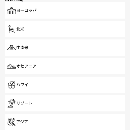
も、旅行者にとっては魅力的なポイント。グルメも豊富
で、ホーカーズは地元の風情を楽しめる外せないスポット
ヨーロッパ
だ。訪れる人を飽きさせないシンガポールで、多様な魅力
を体感しよう。 なお、新着のシンガポール情報は
コンテン
ツ一覧
を参照してほしい。
北米
中南米
オセアニア
ハワイ
リゾート
アジア