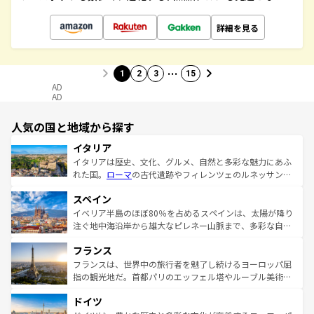
詳細を見る
…
1
2
3
15
AD
AD
人気の国と地域から探す
イタリア
イタリアは歴史、文化、グルメ、自然と多彩な魅力にあふ
れた国。
ローマ
の古代遺跡やフィレンツェのルネッサンス
美術、ヴェネツィアの運河など、歴史あるスポットはもち
スペイン
ろん、トスカーナの美しい田園風景やアマルフィ海岸の絶
景など、自然景観も見逃せない。観光の合間には、本場の
イベリア半島のほぼ80％を占めるスペインは、太陽が降り
ピザやパスタなど、絶品のイタリア料理を堪能することも
注ぐ地中海沿岸から雄大なピレネー山脈まで、多彩な自然
できる。朝目覚めてから夜眠るまで、すべての瞬間を楽し
と文化が詰まったヨーロッパ屈指の旅行先だ。多様な地域
フランス
ませてくれるイタリアで、忘れられない旅をしてみよう！
文化が根付くこの国では、情熱的なフラメンコ、熱気あふ
なお、新着のイタリア情報は
コンテンツ一覧
を参照してほ
れる闘牛、そして美味しいタパスが生活の一部となってい
フランスは、世界中の旅行者を魅了し続けるヨーロッパ屈
しい。
る。首都マドリードの洗練された雰囲気や、バルセロナの
指の観光地だ。首都パリのエッフェル塔やルーブル美術館
アートに溢れた街角から、地方では古代ローマ遺跡や中世
といった象徴的なスポットから、田舎町の古風な美しさま
ドイツ
の城塞都市、穏やかなビーチリゾートまで多彩な表情を見
で、幅広い魅力が詰まっている。華麗な宮殿、歴史的な大
せる。地方によって風土や気候が異なるスペインはその個