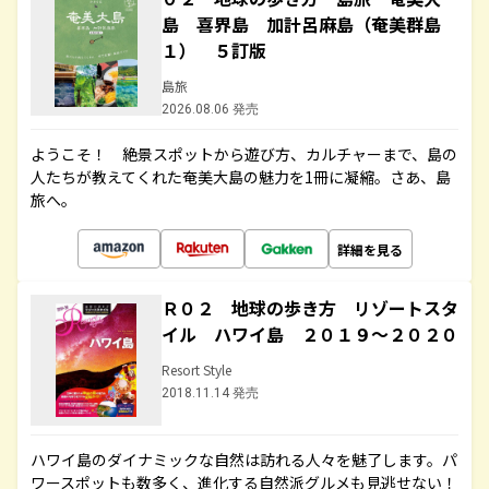
島 喜界島 加計呂麻島（奄美群島
１） ５訂版
島旅
2026.08.06 発売
ようこそ！ 絶景スポットから遊び方、カルチャーまで、島の
人たちが教えてくれた奄美大島の魅力を1冊に凝縮。さあ、島
旅へ。
詳細を見る
Ｒ０２ 地球の歩き方 リゾートスタ
イル ハワイ島 ２０１９～２０２０
Resort Style
2018.11.14 発売
ハワイ島のダイナミックな自然は訪れる人々を魅了します。パ
ワースポットも数多く、進化する自然派グルメも見逃せない！