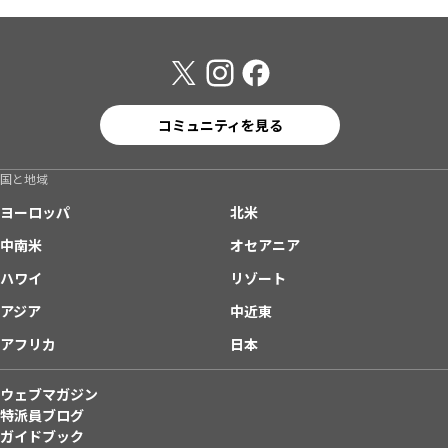
コミュニティを見る
国と地域
ヨーロッパ
北米
中南米
オセアニア
ハワイ
リゾート
アジア
中近東
アフリカ
日本
ウェブマガジン
特派員ブログ
ガイドブック