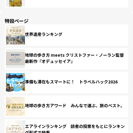
特設ページ
世界遺産ランキング
地球の歩き方 meets クリストファー・ノーラン監督
最新作『オデュッセイア』
準備も滞在もスマートに！ トラベルハック2026
地球の歩き方アワード みんなで選ぶ、旅のベスト。
エアラインランキング 読者の投票をもとにランキン
グ形式で発表