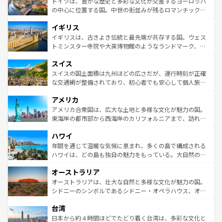
聖堂、美しいビーチ、そして豊かな自然が、訪れる者を心
ドイツは、豊かな歴史と多彩な文化が交差するヨーロッパ
性で訪れる人を魅了する。 なお、新着のスペイン情報は
コ
から魅了する。また、フランスは美食の国としても知ら
の中心に位置する国。中世の街並みが残るロマンチック街
ンテンツ一覧
を参照してほしい。
れ、フランス料理はユネスコ無形文化遺産にも登録されて
道から、未来を先取りするようなモダンな都市まで多様な
イギリス
いる。シャンパンの発祥地であるランス、プロヴァンスの
顔を持つこの国は、どこを歩いても飽きることがない。ベ
香り高いラベンダー畑など、多彩な楽しみ方が可能だ。さ
ルリンの文化的活気、バイエルン州のアルプスの絶景、そ
イギリスは、古きよき伝統と最先端が共存する国。ウェス
らに、パリ以外の地域にも魅力が溢れており、どの街角に
してライン川沿いのワイン畑といった風景は必見。ビール
トミンスター寺院や大英博物館のようなランドマーク、歴
も豊かな歴史と文化が息づいている。パリ以外の個性あふ
とソーセージを味わいながら地元の人と過ごす楽しい時間
史ある大学都市、美しい丘陵地帯や牧歌的な風景など、エ
れる地方に足を運ぶとそれぞれで全く異なる文化を体験で
スイス
は、お酒好きな人にはぜひ体験してほしい。 なお、新着の
リアごとに異なる魅力がある。また、優雅なアフタヌーン
きるだろう。 なお、新着のフランス情報は
コンテンツ一覧
ドイツ情報は
コンテンツ一覧
を参照してほしい。
ティー、ビール好きにはたまらない英国パブ、サッカー観
スイスの国土面積は九州ほどの広さだが、運行時刻が正確
を参照してほしい。
戦など、本場だからこそできる体験も豊富。イギリスを旅
な交通網が整備されており、初心者でも安心して個人旅行
して楽しみつくそう。 なお、新着のイギリス情報は
コンテ
を楽しめる。日本同様に時刻表どおりの旅が可能だ。中世
アメリカ
ンツ一覧
を参照してほしい。
の建物がそのまま残る町や、スイスならではのユニークな
博物館もあり、アルプス観光だけでなく町歩きも満喫する
アメリカ合衆国は、広大な土地と多様な文化が魅力の国。
ことができる。国民の所得が高いため物価も高いが、旅行
東海岸の都市部から西海岸のカリフォルニアまで、訪れる
者向けの交通パス提供のサービスもあり、うまく活用すれ
場所ごとに異なる風景と体験が待っている。ニューヨーク
ハワイ
ば市内交通費無料で観光を楽しむこともできる。 なお、新
のような巨大都市は、観光、ショッピング、エンターテイ
着のスイス情報は
コンテンツ一覧
を参照してほしい。
ンメントが詰まった刺激的なスポットだ。一方、アメリカ
年間を通じて温暖な気候に恵まれ、多くの島で構成される
西部には大自然が広がり、グランドキャニオンやイエロー
ハワイは、どの島も独自の魅力をもっている。大自然の神
ストーン国立公園といった絶景が堪能できる。さらに、南
秘を感じたいなら、火山が生み出した壮大な景観を誇るハ
オーストラリア
部のニューオーリンズでは、音楽と美食が融合した独特の
ワイ島は見逃せない。また、定番の観光地といえばオアフ
文化が魅力。旅行者はアメリカの各地域で異なる魅力を楽
島だが、静かな自然を求めるならマウイ島やカウアイ島が
オーストラリアは、壮大な自然と多様な文化が魅力の国。
しみながら、その多様性と豊かな歴史を感じることができ
おすすめ。エメラルドグリーンに輝く海をはじめ、豊かな
シドニーのシンボルであるシドニー・オペラハウス、オー
るだろう。車でのロードトリップや列車の旅も、アメリカ
文化や歴史が息づいている。「アロハスピリット」と呼ば
ストラリア東海岸北部に広がる大サンゴ礁地帯グレートバ
ならではの贅沢な旅のスタイルだ。 なお、新着のアメリカ
台湾
れるおもてなしの心で訪れる人々を迎えてくれるハワイの
リアリーフや大陸中央部にそびえるウルル（エアーズロッ
情報は
コンテンツ一覧
を参照してほしい。
人々、おいしいローカルフードやハワイアンミュージッ
ク）、タスマニアの美しい原生林やケアンズの熱帯雨林な
日本から約４時間ほどでたどり着く台湾は、多彩な文化と