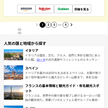
詳細を見る
…
1
2
3
5
AD
AD
人気の国と地域から探す
イタリア
イタリアは歴史、文化、グルメ、自然と多彩な魅力にあふ
れた国。
ローマ
の古代遺跡やフィレンツェのルネッサンス
美術、ヴェネツィアの運河など、歴史あるスポットはもち
スペイン
ろん、トスカーナの美しい田園風景やアマルフィ海岸の絶
景など、自然景観も見逃せない。観光の合間には、本場の
イベリア半島のほぼ80％を占めるスペインは、太陽が降り
ピザやパスタなど、絶品のイタリア料理を堪能することも
注ぐ地中海沿岸から雄大なピレネー山脈まで、多彩な自然
できる。朝目覚めてから夜眠るまで、すべての瞬間を楽し
と文化が詰まったヨーロッパ屈指の旅行先だ。多様な地域
フランスの基本情報と観光ガイド・有名観光スポ
ませてくれるイタリアで、忘れられない旅をしてみよう！
文化が根付くこの国では、情熱的なフラメンコ、熱気あふ
なお、新着のイタリア情報は
コンテンツ一覧
を参照してほ
れる闘牛、そして美味しいタパスが生活の一部となってい
ット
しい。
る。首都マドリードの洗練された雰囲気や、バルセロナの
フランスは、世界中の旅行者を魅了し続けるヨーロッパ屈
アートに溢れた街角から、地方では古代ローマ遺跡や中世
指の観光地だ。首都パリのエッフェル塔やルーブル美術館
の城塞都市、穏やかなビーチリゾートまで多彩な表情を見
といった象徴的なスポットから、田舎町の古風な美しさま
せる。地方によって風土や気候が異なるスペインはその個