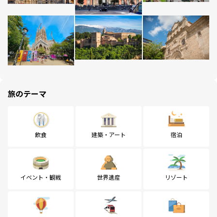
旅のテーマ
飲食
建築・アート
宿泊
イベント・観戦
世界遺産
リゾート