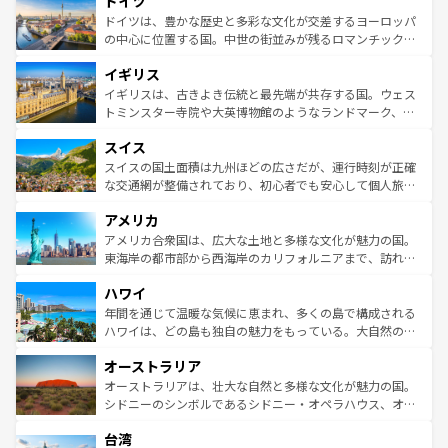
ドイツ
で、幅広い魅力が詰まっている。華麗な宮殿、歴史的な大
性で訪れる人を魅了する。 なお、新着のスペイン情報は
コ
聖堂、美しいビーチ、そして豊かな自然が、訪れる者を心
ドイツは、豊かな歴史と多彩な文化が交差するヨーロッパ
ンテンツ一覧
を参照してほしい。
から魅了する。また、フランスは美食の国としても知ら
の中心に位置する国。中世の街並みが残るロマンチック街
れ、フランス料理はユネスコ無形文化遺産にも登録されて
道から、未来を先取りするようなモダンな都市まで多様な
イギリス
いる。シャンパンの発祥地であるランス、プロヴァンスの
顔を持つこの国は、どこを歩いても飽きることがない。ベ
香り高いラベンダー畑など、多彩な楽しみ方が可能だ。さ
ルリンの文化的活気、バイエルン州のアルプスの絶景、そ
イギリスは、古きよき伝統と最先端が共存する国。ウェス
らに、パリ以外の地域にも魅力が溢れており、どの街角に
してライン川沿いのワイン畑といった風景は必見。ビール
トミンスター寺院や大英博物館のようなランドマーク、歴
も豊かな歴史と文化が息づいている。パリ以外の個性あふ
とソーセージを味わいながら地元の人と過ごす楽しい時間
史ある大学都市、美しい丘陵地帯や牧歌的な風景など、エ
れる地方に足を運ぶとそれぞれで全く異なる文化を体験で
スイス
は、お酒好きな人にはぜひ体験してほしい。 なお、新着の
リアごとに異なる魅力がある。また、優雅なアフタヌーン
きるだろう。 なお、新着のフランス情報は
コンテンツ一覧
ドイツ情報は
コンテンツ一覧
を参照してほしい。
ティー、ビール好きにはたまらない英国パブ、サッカー観
スイスの国土面積は九州ほどの広さだが、運行時刻が正確
を参照してほしい。
戦など、本場だからこそできる体験も豊富。イギリスを旅
な交通網が整備されており、初心者でも安心して個人旅行
して楽しみつくそう。 なお、新着のイギリス情報は
コンテ
を楽しめる。日本同様に時刻表どおりの旅が可能だ。中世
アメリカ
ンツ一覧
を参照してほしい。
の建物がそのまま残る町や、スイスならではのユニークな
博物館もあり、アルプス観光だけでなく町歩きも満喫する
アメリカ合衆国は、広大な土地と多様な文化が魅力の国。
ことができる。国民の所得が高いため物価も高いが、旅行
東海岸の都市部から西海岸のカリフォルニアまで、訪れる
者向けの交通パス提供のサービスもあり、うまく活用すれ
場所ごとに異なる風景と体験が待っている。ニューヨーク
ハワイ
ば市内交通費無料で観光を楽しむこともできる。 なお、新
のような巨大都市は、観光、ショッピング、エンターテイ
着のスイス情報は
コンテンツ一覧
を参照してほしい。
ンメントが詰まった刺激的なスポットだ。一方、アメリカ
年間を通じて温暖な気候に恵まれ、多くの島で構成される
西部には大自然が広がり、グランドキャニオンやイエロー
ハワイは、どの島も独自の魅力をもっている。大自然の神
ストーン国立公園といった絶景が堪能できる。さらに、南
秘を感じたいなら、火山が生み出した壮大な景観を誇るハ
オーストラリア
部のニューオーリンズでは、音楽と美食が融合した独特の
ワイ島は見逃せない。また、定番の観光地といえばオアフ
文化が魅力。旅行者はアメリカの各地域で異なる魅力を楽
島だが、静かな自然を求めるならマウイ島やカウアイ島が
オーストラリアは、壮大な自然と多様な文化が魅力の国。
しみながら、その多様性と豊かな歴史を感じることができ
おすすめ。エメラルドグリーンに輝く海をはじめ、豊かな
シドニーのシンボルであるシドニー・オペラハウス、オー
るだろう。車でのロードトリップや列車の旅も、アメリカ
文化や歴史が息づいている。「アロハスピリット」と呼ば
ストラリア東海岸北部に広がる大サンゴ礁地帯グレートバ
ならではの贅沢な旅のスタイルだ。 なお、新着のアメリカ
台湾
れるおもてなしの心で訪れる人々を迎えてくれるハワイの
リアリーフや大陸中央部にそびえるウルル（エアーズロッ