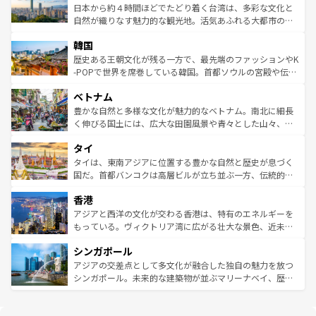
情報は
コンテンツ一覧
を参照してほしい。
人々、おいしいローカルフードやハワイアンミュージッ
ク）、タスマニアの美しい原生林やケアンズの熱帯雨林な
日本から約４時間ほどでたどり着く台湾は、多彩な文化と
ク、伝統的なフラダンスなど、すべてがハワイの魅力を彩
ど、見どころがたくさん。また、カフェやワイン、オージ
自然が織りなす魅力的な観光地。活気あふれる大都市の台
っている。訪れるたびに新しい発見と感動が待っているハ
ービーフなどの食文化も豊かで、美味しいものであふれて
北やノスタルジックな町並みが人気な九份（ジォウフェ
ワイを、存分に味わってほしい。 なお、新着のハワイ情報
韓国
いる。アクティビティも充実しており、サーフィンやダイ
ン）、静ひつな山岳地帯である台湾東部など、都市の喧騒
は
コンテンツ一覧
を参照してほしい。
ビング、ハイキングなど、アウトドア好きにはたまらな
と山間の静けさが共存しており、訪れる人に新しい発見と
歴史ある王朝文化が残る一方で、最先端のファッションやK
い。オーストラリアの多彩な魅力を存分に味わいつくそ
驚きをもたらしてくれる。また、奥深い台湾の食文化も魅
-POPで世界を席巻している韓国。首都ソウルの宮殿や伝統
う。 なお、新着のオーストラリア情報は
コンテンツ一覧
を
力で、夜市などの屋台グルメから高級料理、ヘルシーで美
家屋が並ぶエリアでは韓国の歴史と文化に浸ることがで
参照してほしい。
ベトナム
容にもいいと評判のスイーツなど、バラエティ豊かな料理
き、地方に足を延ばせば四季折々の自然美を楽しむことが
が味わえる。 なお、新着の台湾情報は
コンテンツ一覧
を参
できる。そして、キムチや焼肉、絶品のストリートフード
豊かな自然と多様な文化が魅力的なベトナム。南北に細長
照してほしい。
まで、さまざまな韓国料理が待っている。夜には、韓国な
く伸びる国土には、広大な田園風景や青々とした山々、世
らではのナイトライフも堪能できる。あたたかいホスピタ
界遺産に登録された壮大な自然景観が点在し、都市部では
タイ
リティに包まれながら、韓国の多彩な魅力を心ゆくまで味
急速な発展と共に伝統が息づく。ハノイの古い町並みやホ
わってみてほしい。 なお、新着の韓国情報は
コンテンツ一
ーチミン市のフランス統治時代の建物も、独特の雰囲気を
タイは、東南アジアに位置する豊かな自然と歴史が息づく
覧
を参照してほしい。
醸し出している。また、バラエティの豊かさとおいしさで
国だ。首都バンコクは高層ビルが立ち並ぶ一方、伝統的な
世界中の食通を魅了してやまないベトナム料理も魅力のひ
寺院や市場がいたるところに点在し、古きよき文化と現代
香港
とつ。フォーやバインミー、ベトナムコーヒーなどは、ぜ
の活気が交差している。北部ではチェンマイなどの山岳地
ひ現地で味わいたい。どの地域を訪れてもあたたかい人々
帯で自然と触れ合い、南部ではプーケットやクラビの美し
アジアと西洋の文化が交わる香港は、特有のエネルギーを
が旅行者を迎えてくれるので、きっと忘れられない旅にな
いビーチでリゾート気分を楽しむことができる。タイ料理
もっている。ヴィクトリア湾に広がる壮大な景色、近未来
るはずだ。 なお、新着のベトナム情報は
コンテンツ一覧
を
は世界的に有名で、屋台から高級レストランまで味覚を刺
的なアートスポット、そして歴史と現代が融合した町並
参照してほしい。
シンガポール
激する。気候は一年中温暖で、どの季節にも異なる楽しみ
み、どこを訪れても感動するはず。観光スポットが密集し
が待っている。親しみやすいタイの人々、仏教を中心とし
ており、効率よく見どころを回れるのも魅力。息をのむよ
アジアの交差点として多文化が融合した独自の魅力を放つ
た文化、そして多様な観光資源が、訪れる旅人を魅了し続
うな絶景から文化的な体験まで、香港を存分に楽しみ尽く
シンガポール。未来的な建築物が並ぶマリーナベイ、歴史
ける。 なお、新着のタイ情報は
コンテンツ一覧
を参照して
そう。 なお、新着の香港情報は
コンテンツ一覧
を参照して
と伝統を感じられるエスニックタウン、多数の緑豊かな公
ほしい。
ほしい。
園や自然保護区など、自然が調和した近代的な景観と文化
の多様性あふれるカラフルな町は、どこを歩いても新しい