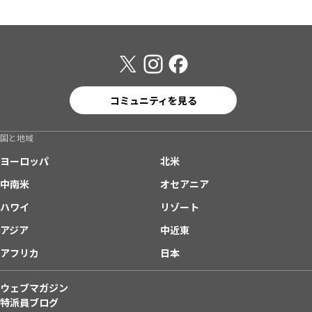
コミュニティを見る
国と地域
ヨーロッパ
北米
中南米
オセアニア
ハワイ
リゾート
アジア
中近東
アフリカ
日本
ウェブマガジン
特派員ブログ