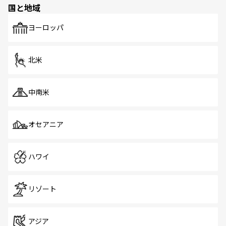
国と地域
発見がある。さらに、治安のよさや充実した公共交通機関
も、旅行者にとっては魅力的なポイント。グルメも豊富
で、ホーカーズは地元の風情を楽しめる外せないスポット
ヨーロッパ
だ。訪れる人を飽きさせないシンガポールで、多様な魅力
を体感しよう。 なお、新着のシンガポール情報は
コンテン
ツ一覧
を参照してほしい。
北米
中南米
オセアニア
ハワイ
リゾート
アジア