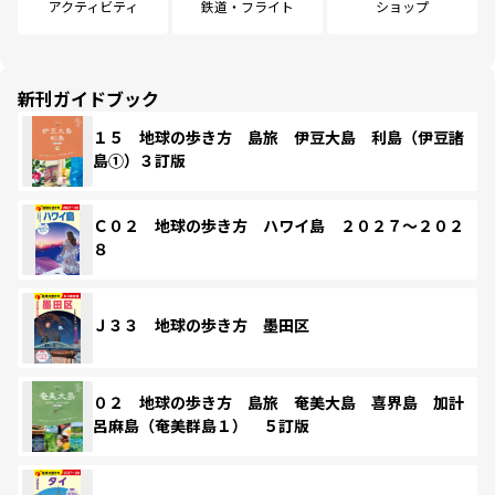
アクティビティ
鉄道・フライト
ショップ
新刊ガイドブック
１５ 地球の歩き方 島旅 伊豆大島 利島（伊豆諸
島①）３訂版
Ｃ０２ 地球の歩き方 ハワイ島 ２０２７～２０２
８
Ｊ３３ 地球の歩き方 墨田区
０２ 地球の歩き方 島旅 奄美大島 喜界島 加計
呂麻島（奄美群島１） ５訂版