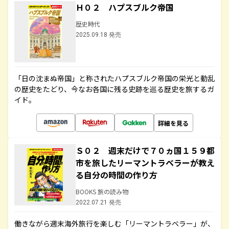
Ｈ０２ ハプスブルク帝国
歴史時代
2025.09.18 発売
「日の沈まぬ帝国」と称されたハプスブルク帝国の栄光と動乱
の歴史をたどり、今なお各国に残る史跡を巡る歴史を旅するガ
イド。
詳細を見る
Ｓ０２ 週末だけで７０ヵ国１５９都
市を旅したリーマントラベラーが教え
る自分の時間の作り方
BOOKS 旅の読み物
2022.07.21 発売
働きながら週末海外旅行を楽しむ「リーマントラベラー」が、