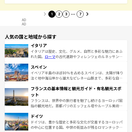
…
1
2
3
7
AD
AD
人気の国と地域から探す
イタリア
イタリアは歴史、文化、グルメ、自然と多彩な魅力にあふ
れた国。
ローマ
の古代遺跡やフィレンツェのルネッサンス
美術、ヴェネツィアの運河など、歴史あるスポットはもち
スペイン
ろん、トスカーナの美しい田園風景やアマルフィ海岸の絶
景など、自然景観も見逃せない。観光の合間には、本場の
イベリア半島のほぼ80％を占めるスペインは、太陽が降り
ピザやパスタなど、絶品のイタリア料理を堪能することも
注ぐ地中海沿岸から雄大なピレネー山脈まで、多彩な自然
できる。朝目覚めてから夜眠るまで、すべての瞬間を楽し
と文化が詰まったヨーロッパ屈指の旅行先だ。多様な地域
フランスの基本情報と観光ガイド・有名観光スポ
ませてくれるイタリアで、忘れられない旅をしてみよう！
文化が根付くこの国では、情熱的なフラメンコ、熱気あふ
なお、新着のイタリア情報は
コンテンツ一覧
を参照してほ
れる闘牛、そして美味しいタパスが生活の一部となってい
ット
しい。
る。首都マドリードの洗練された雰囲気や、バルセロナの
フランスは、世界中の旅行者を魅了し続けるヨーロッパ屈
アートに溢れた街角から、地方では古代ローマ遺跡や中世
指の観光地だ。首都パリのエッフェル塔やルーブル美術館
の城塞都市、穏やかなビーチリゾートまで多彩な表情を見
といった象徴的なスポットから、田舎町の古風な美しさま
せる。地方によって風土や気候が異なるスペインはその個
ドイツ
で、幅広い魅力が詰まっている。華麗な宮殿、歴史的な大
性で訪れる人を魅了する。 なお、新着のスペイン情報は
コ
聖堂、美しいビーチ、そして豊かな自然が、訪れる者を心
ドイツは、豊かな歴史と多彩な文化が交差するヨーロッパ
ンテンツ一覧
を参照してほしい。
から魅了する。また、フランスは美食の国としても知ら
の中心に位置する国。中世の街並みが残るロマンチック街