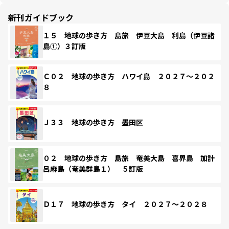
新刊ガイドブック
１５ 地球の歩き方 島旅 伊豆大島 利島（伊豆諸
島①）３訂版
Ｃ０２ 地球の歩き方 ハワイ島 ２０２７～２０２
８
Ｊ３３ 地球の歩き方 墨田区
０２ 地球の歩き方 島旅 奄美大島 喜界島 加計
呂麻島（奄美群島１） ５訂版
Ｄ１７ 地球の歩き方 タイ ２０２７～２０２８