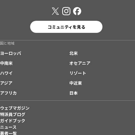
コミュニティを見る
国と地域
ヨーロッパ
北米
中南米
オセアニア
ハワイ
リゾート
アジア
中近東
アフリカ
日本
ウェブマガジン
特派員ブログ
ガイドブック
ニュース
著者一覧