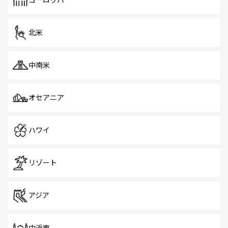
ヨーロッパ
だ。訪れる人を飽きさせないシンガポールで、多様な魅力
を体感しよう。 なお、新着のシンガポール情報は
コンテン
ツ一覧
を参照してほしい。
北米
中南米
オセアニア
ハワイ
リゾート
アジア