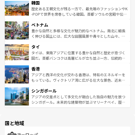
ワイを、存分に味わってほしい。 なお、新着のハワイ情報
韓国
いる。アクティビティも充実しており、サーフィンやダイ
ン）、静ひつな山岳地帯である台湾東部など、都市の喧騒
は
コンテンツ一覧
を参照してほしい。
ビング、ハイキングなど、アウトドア好きにはたまらな
と山間の静けさが共存しており、訪れる人に新しい発見と
歴史ある王朝文化が残る一方で、最先端のファッションやK
い。オーストラリアの多彩な魅力を存分に味わいつくそ
驚きをもたらしてくれる。また、奥深い台湾の食文化も魅
-POPで世界を席巻している韓国。首都ソウルの宮殿や伝統
う。 なお、新着のオーストラリア情報は
コンテンツ一覧
を
力で、夜市などの屋台グルメから高級料理、ヘルシーで美
家屋が並ぶエリアでは韓国の歴史と文化に浸ることがで
参照してほしい。
ベトナム
容にもいいと評判のスイーツなど、バラエティ豊かな料理
き、地方に足を延ばせば四季折々の自然美を楽しむことが
が味わえる。 なお、新着の台湾情報は
コンテンツ一覧
を参
できる。そして、キムチや焼肉、絶品のストリートフード
豊かな自然と多様な文化が魅力的なベトナム。南北に細長
照してほしい。
まで、さまざまな韓国料理が待っている。夜には、韓国な
く伸びる国土には、広大な田園風景や青々とした山々、世
らではのナイトライフも堪能できる。あたたかいホスピタ
界遺産に登録された壮大な自然景観が点在し、都市部では
タイ
リティに包まれながら、韓国の多彩な魅力を心ゆくまで味
急速な発展と共に伝統が息づく。ハノイの古い町並みやホ
わってみてほしい。 なお、新着の韓国情報は
コンテンツ一
ーチミン市のフランス統治時代の建物も、独特の雰囲気を
タイは、東南アジアに位置する豊かな自然と歴史が息づく
覧
を参照してほしい。
醸し出している。また、バラエティの豊かさとおいしさで
国だ。首都バンコクは高層ビルが立ち並ぶ一方、伝統的な
世界中の食通を魅了してやまないベトナム料理も魅力のひ
寺院や市場がいたるところに点在し、古きよき文化と現代
香港
とつ。フォーやバインミー、ベトナムコーヒーなどは、ぜ
の活気が交差している。北部ではチェンマイなどの山岳地
ひ現地で味わいたい。どの地域を訪れてもあたたかい人々
帯で自然と触れ合い、南部ではプーケットやクラビの美し
アジアと西洋の文化が交わる香港は、特有のエネルギーを
が旅行者を迎えてくれるので、きっと忘れられない旅にな
いビーチでリゾート気分を楽しむことができる。タイ料理
もっている。ヴィクトリア湾に広がる壮大な景色、近未来
るはずだ。 なお、新着のベトナム情報は
コンテンツ一覧
を
は世界的に有名で、屋台から高級レストランまで味覚を刺
的なアートスポット、そして歴史と現代が融合した町並
参照してほしい。
シンガポール
激する。気候は一年中温暖で、どの季節にも異なる楽しみ
み、どこを訪れても感動するはず。観光スポットが密集し
が待っている。親しみやすいタイの人々、仏教を中心とし
ており、効率よく見どころを回れるのも魅力。息をのむよ
アジアの交差点として多文化が融合した独自の魅力を放つ
た文化、そして多様な観光資源が、訪れる旅人を魅了し続
うな絶景から文化的な体験まで、香港を存分に楽しみ尽く
シンガポール。未来的な建築物が並ぶマリーナベイ、歴史
ける。 なお、新着のタイ情報は
コンテンツ一覧
を参照して
そう。 なお、新着の香港情報は
コンテンツ一覧
を参照して
と伝統を感じられるエスニックタウン、多数の緑豊かな公
ほしい。
ほしい。
園や自然保護区など、自然が調和した近代的な景観と文化
の多様性あふれるカラフルな町は、どこを歩いても新しい
国と地域
発見がある。さらに、治安のよさや充実した公共交通機関
も、旅行者にとっては魅力的なポイント。グルメも豊富
で、ホーカーズは地元の風情を楽しめる外せないスポット