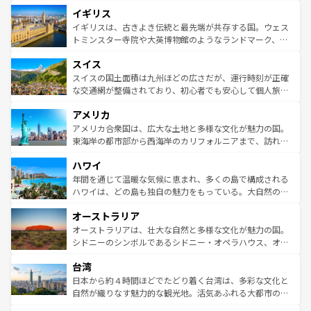
れ、フランス料理はユネスコ無形文化遺産にも登録されて
道から、未来を先取りするようなモダンな都市まで多様な
イギリス
いる。シャンパンの発祥地であるランス、プロヴァンスの
顔を持つこの国は、どこを歩いても飽きることがない。ベ
香り高いラベンダー畑など、多彩な楽しみ方が可能だ。さ
ルリンの文化的活気、バイエルン州のアルプスの絶景、そ
イギリスは、古きよき伝統と最先端が共存する国。ウェス
らに、パリ以外の地域にも魅力が溢れており、どの街角に
してライン川沿いのワイン畑といった風景は必見。ビール
トミンスター寺院や大英博物館のようなランドマーク、歴
も豊かな歴史と文化が息づいている。パリ以外の個性あふ
とソーセージを味わいながら地元の人と過ごす楽しい時間
史ある大学都市、美しい丘陵地帯や牧歌的な風景など、エ
れる地方に足を運ぶとそれぞれで全く異なる文化を体験で
スイス
は、お酒好きな人にはぜひ体験してほしい。 なお、新着の
リアごとに異なる魅力がある。また、優雅なアフタヌーン
きるだろう。 なお、新着のフランス情報は
コンテンツ一覧
ドイツ情報は
コンテンツ一覧
を参照してほしい。
ティー、ビール好きにはたまらない英国パブ、サッカー観
スイスの国土面積は九州ほどの広さだが、運行時刻が正確
を参照してほしい。
戦など、本場だからこそできる体験も豊富。イギリスを旅
な交通網が整備されており、初心者でも安心して個人旅行
して楽しみつくそう。 なお、新着のイギリス情報は
コンテ
を楽しめる。日本同様に時刻表どおりの旅が可能だ。中世
アメリカ
ンツ一覧
を参照してほしい。
の建物がそのまま残る町や、スイスならではのユニークな
博物館もあり、アルプス観光だけでなく町歩きも満喫する
アメリカ合衆国は、広大な土地と多様な文化が魅力の国。
ことができる。国民の所得が高いため物価も高いが、旅行
東海岸の都市部から西海岸のカリフォルニアまで、訪れる
者向けの交通パス提供のサービスもあり、うまく活用すれ
場所ごとに異なる風景と体験が待っている。ニューヨーク
ハワイ
ば市内交通費無料で観光を楽しむこともできる。 なお、新
のような巨大都市は、観光、ショッピング、エンターテイ
着のスイス情報は
コンテンツ一覧
を参照してほしい。
ンメントが詰まった刺激的なスポットだ。一方、アメリカ
年間を通じて温暖な気候に恵まれ、多くの島で構成される
西部には大自然が広がり、グランドキャニオンやイエロー
ハワイは、どの島も独自の魅力をもっている。大自然の神
ストーン国立公園といった絶景が堪能できる。さらに、南
秘を感じたいなら、火山が生み出した壮大な景観を誇るハ
オーストラリア
部のニューオーリンズでは、音楽と美食が融合した独特の
ワイ島は見逃せない。また、定番の観光地といえばオアフ
文化が魅力。旅行者はアメリカの各地域で異なる魅力を楽
島だが、静かな自然を求めるならマウイ島やカウアイ島が
オーストラリアは、壮大な自然と多様な文化が魅力の国。
しみながら、その多様性と豊かな歴史を感じることができ
おすすめ。エメラルドグリーンに輝く海をはじめ、豊かな
シドニーのシンボルであるシドニー・オペラハウス、オー
るだろう。車でのロードトリップや列車の旅も、アメリカ
文化や歴史が息づいている。「アロハスピリット」と呼ば
ストラリア東海岸北部に広がる大サンゴ礁地帯グレートバ
ならではの贅沢な旅のスタイルだ。 なお、新着のアメリカ
台湾
れるおもてなしの心で訪れる人々を迎えてくれるハワイの
リアリーフや大陸中央部にそびえるウルル（エアーズロッ
情報は
コンテンツ一覧
を参照してほしい。
人々、おいしいローカルフードやハワイアンミュージッ
ク）、タスマニアの美しい原生林やケアンズの熱帯雨林な
日本から約４時間ほどでたどり着く台湾は、多彩な文化と
ク、伝統的なフラダンスなど、すべてがハワイの魅力を彩
ど、見どころがたくさん。また、カフェやワイン、オージ
自然が織りなす魅力的な観光地。活気あふれる大都市の台
っている。訪れるたびに新しい発見と感動が待っているハ
ービーフなどの食文化も豊かで、美味しいものであふれて
北やノスタルジックな町並みが人気な九份（ジォウフェ