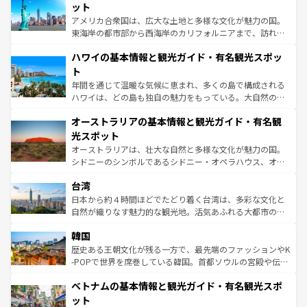
博物館もあり、アルプス観光だけでなく町歩きも満喫する
ット
ことができる。国民の所得が高いため物価も高いが、旅行
アメリカ合衆国は、広大な土地と多様な文化が魅力の国。
者向けの交通パス提供のサービスもあり、うまく活用すれ
東海岸の都市部から西海岸のカリフォルニアまで、訪れる
ば市内交通費無料で観光を楽しむこともできる。 なお、新
場所ごとに異なる風景と体験が待っている。ニューヨーク
着のスイス情報は
コンテンツ一覧
を参照してほしい。
ハワイの基本情報と観光ガイド・有名観光スポッ
のような巨大都市は、観光、ショッピング、エンターテイ
ンメントが詰まった刺激的なスポットだ。一方、アメリカ
ト
西部には大自然が広がり、グランドキャニオンやイエロー
年間を通じて温暖な気候に恵まれ、多くの島で構成される
ストーン国立公園といった絶景が堪能できる。さらに、南
ハワイは、どの島も独自の魅力をもっている。大自然の神
部のニューオーリンズでは、音楽と美食が融合した独特の
秘を感じたいなら、火山が生み出した壮大な景観を誇るハ
文化が魅力。旅行者はアメリカの各地域で異なる魅力を楽
オーストラリアの基本情報と観光ガイド・有名観
ワイ島は見逃せない。また、定番の観光地といえばオアフ
しみながら、その多様性と豊かな歴史を感じることができ
島だが、静かな自然を求めるならマウイ島やカウアイ島が
光スポット
るだろう。車でのロードトリップや列車の旅も、アメリカ
おすすめ。エメラルドグリーンに輝く海をはじめ、豊かな
オーストラリアは、壮大な自然と多様な文化が魅力の国。
ならではの贅沢な旅のスタイルだ。 なお、新着のアメリカ
文化や歴史が息づいている。「アロハスピリット」と呼ば
シドニーのシンボルであるシドニー・オペラハウス、オー
情報は
コンテンツ一覧
を参照してほしい。
れるおもてなしの心で訪れる人々を迎えてくれるハワイの
ストラリア東海岸北部に広がる大サンゴ礁地帯グレートバ
人々、おいしいローカルフードやハワイアンミュージッ
台湾
リアリーフや大陸中央部にそびえるウルル（エアーズロッ
ク、伝統的なフラダンスなど、すべてがハワイの魅力を彩
ク）、タスマニアの美しい原生林やケアンズの熱帯雨林な
日本から約４時間ほどでたどり着く台湾は、多彩な文化と
っている。訪れるたびに新しい発見と感動が待っているハ
ど、見どころがたくさん。また、カフェやワイン、オージ
自然が織りなす魅力的な観光地。活気あふれる大都市の台
ワイを、存分に味わってほしい。 なお、新着のハワイ情報
ービーフなどの食文化も豊かで、美味しいものであふれて
北やノスタルジックな町並みが人気な九份（ジォウフェ
は
コンテンツ一覧
を参照してほしい。
韓国
いる。アクティビティも充実しており、サーフィンやダイ
ン）、静ひつな山岳地帯である台湾東部など、都市の喧騒
ビング、ハイキングなど、アウトドア好きにはたまらな
と山間の静けさが共存しており、訪れる人に新しい発見と
歴史ある王朝文化が残る一方で、最先端のファッションやK
い。オーストラリアの多彩な魅力を存分に味わいつくそ
驚きをもたらしてくれる。また、奥深い台湾の食文化も魅
-POPで世界を席巻している韓国。首都ソウルの宮殿や伝統
う。 なお、新着のオーストラリア情報は
コンテンツ一覧
を
力で、夜市などの屋台グルメから高級料理、ヘルシーで美
家屋が並ぶエリアでは韓国の歴史と文化に浸ることがで
参照してほしい。
ベトナムの基本情報と観光ガイド・有名観光スポ
容にもいいと評判のスイーツなど、バラエティ豊かな料理
き、地方に足を延ばせば四季折々の自然美を楽しむことが
が味わえる。 なお、新着の台湾情報は
コンテンツ一覧
を参
できる。そして、キムチや焼肉、絶品のストリートフード
ット