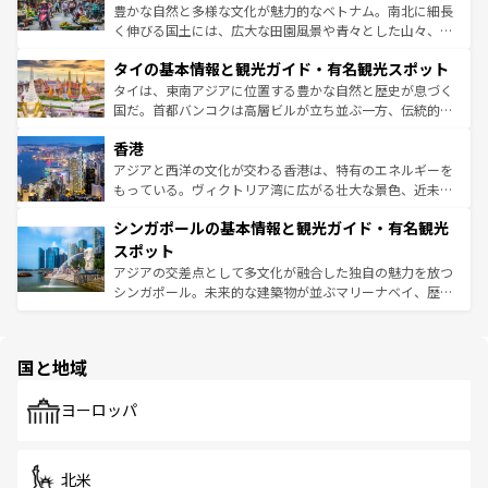
照してほしい。
まで、さまざまな韓国料理が待っている。夜には、韓国な
豊かな自然と多様な文化が魅力的なベトナム。南北に細長
らではのナイトライフも堪能できる。あたたかいホスピタ
く伸びる国土には、広大な田園風景や青々とした山々、世
リティに包まれながら、韓国の多彩な魅力を心ゆくまで味
界遺産に登録された壮大な自然景観が点在し、都市部では
わってみてほしい。 なお、新着の韓国情報は
コンテンツ一
タイの基本情報と観光ガイド・有名観光スポット
急速な発展と共に伝統が息づく。ハノイの古い町並みやホ
覧
を参照してほしい。
ーチミン市のフランス統治時代の建物も、独特の雰囲気を
タイは、東南アジアに位置する豊かな自然と歴史が息づく
醸し出している。また、バラエティの豊かさとおいしさで
国だ。首都バンコクは高層ビルが立ち並ぶ一方、伝統的な
世界中の食通を魅了してやまないベトナム料理も魅力のひ
寺院や市場がいたるところに点在し、古きよき文化と現代
香港
とつ。フォーやバインミー、ベトナムコーヒーなどは、ぜ
の活気が交差している。北部ではチェンマイなどの山岳地
ひ現地で味わいたい。どの地域を訪れてもあたたかい人々
帯で自然と触れ合い、南部ではプーケットやクラビの美し
アジアと西洋の文化が交わる香港は、特有のエネルギーを
が旅行者を迎えてくれるので、きっと忘れられない旅にな
いビーチでリゾート気分を楽しむことができる。タイ料理
もっている。ヴィクトリア湾に広がる壮大な景色、近未来
るはずだ。 なお、新着のベトナム情報は
コンテンツ一覧
を
は世界的に有名で、屋台から高級レストランまで味覚を刺
的なアートスポット、そして歴史と現代が融合した町並
参照してほしい。
シンガポールの基本情報と観光ガイド・有名観光
激する。気候は一年中温暖で、どの季節にも異なる楽しみ
み、どこを訪れても感動するはず。観光スポットが密集し
が待っている。親しみやすいタイの人々、仏教を中心とし
ており、効率よく見どころを回れるのも魅力。息をのむよ
スポット
た文化、そして多様な観光資源が、訪れる旅人を魅了し続
うな絶景から文化的な体験まで、香港を存分に楽しみ尽く
アジアの交差点として多文化が融合した独自の魅力を放つ
ける。 なお、新着のタイ情報は
コンテンツ一覧
を参照して
そう。 なお、新着の香港情報は
コンテンツ一覧
を参照して
シンガポール。未来的な建築物が並ぶマリーナベイ、歴史
ほしい。
ほしい。
と伝統を感じられるエスニックタウン、多数の緑豊かな公
園や自然保護区など、自然が調和した近代的な景観と文化
の多様性あふれるカラフルな町は、どこを歩いても新しい
国と地域
発見がある。さらに、治安のよさや充実した公共交通機関
も、旅行者にとっては魅力的なポイント。グルメも豊富
で、ホーカーズは地元の風情を楽しめる外せないスポット
ヨーロッパ
だ。訪れる人を飽きさせないシンガポールで、多様な魅力
を体感しよう。 なお、新着のシンガポール情報は
コンテン
ツ一覧
を参照してほしい。
北米