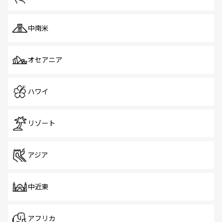
中南米
オセアニア
ハワイ
リゾート
アジア
中近東
アフリカ