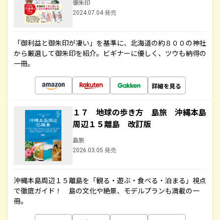
御朱印
2024.07.04 発売
「御利益と御朱印が凄い」を基準に、北海道の約８００の神社
から厳選して御朱印を紹介。ビギナーに優しく、ツウも納得の
一冊。
詳細を見る
１７ 地球の歩き方 島旅 沖縄本島
周辺１５離島 改訂版
島旅
2026.03.05 発売
沖縄本島周辺１５離島を「観る・遊ぶ・食べる・泊まる」視点
で徹底ガイド！ 島の文化や絶景、モデルプランも満載の一
冊。