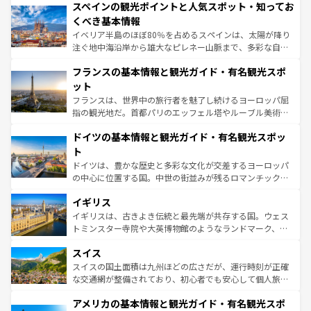
スペインの観光ポイントと人気スポット・知ってお
ろん、トスカーナの美しい田園風景やアマルフィ海岸の絶
景など、自然景観も見逃せない。観光の合間には、本場の
くべき基本情報
ピザやパスタなど、絶品のイタリア料理を堪能することも
イベリア半島のほぼ80％を占めるスペインは、太陽が降り
できる。朝目覚めてから夜眠るまで、すべての瞬間を楽し
注ぐ地中海沿岸から雄大なピレネー山脈まで、多彩な自然
ませてくれるイタリアで、忘れられない旅をしてみよう！
と文化が詰まったヨーロッパ屈指の旅行先だ。多様な地域
なお、新着のイタリア情報は
コンテンツ一覧
を参照してほ
フランスの基本情報と観光ガイド・有名観光スポ
文化が根付くこの国では、情熱的なフラメンコ、熱気あふ
しい。
れる闘牛、そして美味しいタパスが生活の一部となってい
ット
る。首都マドリードの洗練された雰囲気や、バルセロナの
フランスは、世界中の旅行者を魅了し続けるヨーロッパ屈
アートに溢れた街角から、地方では古代ローマ遺跡や中世
指の観光地だ。首都パリのエッフェル塔やルーブル美術館
の城塞都市、穏やかなビーチリゾートまで多彩な表情を見
といった象徴的なスポットから、田舎町の古風な美しさま
せる。地方によって風土や気候が異なるスペインはその個
ドイツの基本情報と観光ガイド・有名観光スポッ
で、幅広い魅力が詰まっている。華麗な宮殿、歴史的な大
性で訪れる人を魅了する。 なお、新着のスペイン情報は
コ
聖堂、美しいビーチ、そして豊かな自然が、訪れる者を心
ト
ンテンツ一覧
を参照してほしい。
から魅了する。また、フランスは美食の国としても知ら
ドイツは、豊かな歴史と多彩な文化が交差するヨーロッパ
れ、フランス料理はユネスコ無形文化遺産にも登録されて
の中心に位置する国。中世の街並みが残るロマンチック街
いる。シャンパンの発祥地であるランス、プロヴァンスの
道から、未来を先取りするようなモダンな都市まで多様な
香り高いラベンダー畑など、多彩な楽しみ方が可能だ。さ
イギリス
顔を持つこの国は、どこを歩いても飽きることがない。ベ
らに、パリ以外の地域にも魅力が溢れており、どの街角に
ルリンの文化的活気、バイエルン州のアルプスの絶景、そ
イギリスは、古きよき伝統と最先端が共存する国。ウェス
も豊かな歴史と文化が息づいている。パリ以外の個性あふ
してライン川沿いのワイン畑といった風景は必見。ビール
トミンスター寺院や大英博物館のようなランドマーク、歴
れる地方に足を運ぶとそれぞれで全く異なる文化を体験で
とソーセージを味わいながら地元の人と過ごす楽しい時間
史ある大学都市、美しい丘陵地帯や牧歌的な風景など、エ
きるだろう。 なお、新着のフランス情報は
コンテンツ一覧
スイス
は、お酒好きな人にはぜひ体験してほしい。 なお、新着の
リアごとに異なる魅力がある。また、優雅なアフタヌーン
を参照してほしい。
ドイツ情報は
コンテンツ一覧
を参照してほしい。
ティー、ビール好きにはたまらない英国パブ、サッカー観
スイスの国土面積は九州ほどの広さだが、運行時刻が正確
戦など、本場だからこそできる体験も豊富。イギリスを旅
な交通網が整備されており、初心者でも安心して個人旅行
して楽しみつくそう。 なお、新着のイギリス情報は
コンテ
を楽しめる。日本同様に時刻表どおりの旅が可能だ。中世
アメリカの基本情報と観光ガイド・有名観光スポ
ンツ一覧
を参照してほしい。
の建物がそのまま残る町や、スイスならではのユニークな