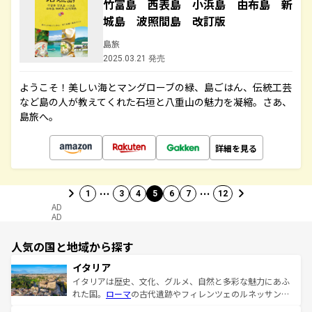
竹富島 西表島 小浜島 由布島 新
城島 波照間島 改訂版
島旅
2025.03.21 発売
ようこそ！美しい海とマングローブの緑、島ごはん、伝統工芸
など島の人が教えてくれた石垣と八重山の魅力を凝縮。さあ、
島旅へ。
詳細を見る
…
…
1
3
4
5
6
7
12
AD
AD
人気の国と地域から探す
イタリア
イタリアは歴史、文化、グルメ、自然と多彩な魅力にあふ
れた国。
ローマ
の古代遺跡やフィレンツェのルネッサンス
美術、ヴェネツィアの運河など、歴史あるスポットはもち