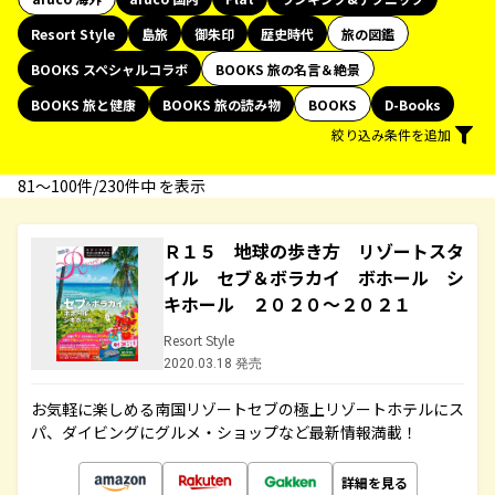
Resort Style
島旅
御朱印
歴史時代
旅の図鑑
BOOKS スペシャルコラボ
BOOKS 旅の名言＆絶景
BOOKS 旅と健康
BOOKS 旅の読み物
BOOKS
D-Books
絞り込み条件を追加
81〜100件/230件中 を表示
Ｒ１５ 地球の歩き方 リゾートスタ
イル セブ＆ボラカイ ボホール シ
キホール ２０２０～２０２１
Resort Style
2020.03.18 発売
お気軽に楽しめる南国リゾートセブの極上リゾートホテルにス
パ、ダイビングにグルメ・ショップなど最新情報満載！
詳細を見る