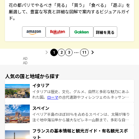
花の都パリでやるべき「見る」「買う」「食べる」「遊ぶ」を
厳選して、豊富な写真と詳細な図解で案内するビジュアルガイ
ド。
詳細を見る
…
1
2
3
11
AD
AD
人気の国と地域から探す
イタリア
イタリアは歴史、文化、グルメ、自然と多彩な魅力にあふ
れた国。
ローマ
の古代遺跡やフィレンツェのルネッサンス
美術、ヴェネツィアの運河など、歴史あるスポットはもち
スペイン
ろん、トスカーナの美しい田園風景やアマルフィ海岸の絶
景など、自然景観も見逃せない。観光の合間には、本場の
イベリア半島のほぼ80％を占めるスペインは、太陽が降り
ピザやパスタなど、絶品のイタリア料理を堪能することも
注ぐ地中海沿岸から雄大なピレネー山脈まで、多彩な自然
できる。朝目覚めてから夜眠るまで、すべての瞬間を楽し
と文化が詰まったヨーロッパ屈指の旅行先だ。多様な地域
フランスの基本情報と観光ガイド・有名観光スポ
ませてくれるイタリアで、忘れられない旅をしてみよう！
文化が根付くこの国では、情熱的なフラメンコ、熱気あふ
なお、新着のイタリア情報は
コンテンツ一覧
を参照してほ
れる闘牛、そして美味しいタパスが生活の一部となってい
ット