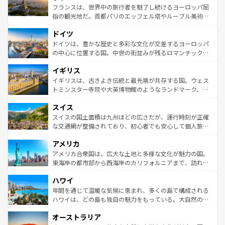
しい。
る。首都マドリードの洗練された雰囲気や、バルセロナの
フランスは、世界中の旅行者を魅了し続けるヨーロッパ屈
アートに溢れた街角から、地方では古代ローマ遺跡や中世
指の観光地だ。首都パリのエッフェル塔やルーブル美術館
の城塞都市、穏やかなビーチリゾートまで多彩な表情を見
といった象徴的なスポットから、田舎町の古風な美しさま
せる。地方によって風土や気候が異なるスペインはその個
ドイツ
で、幅広い魅力が詰まっている。華麗な宮殿、歴史的な大
性で訪れる人を魅了する。 なお、新着のスペイン情報は
コ
聖堂、美しいビーチ、そして豊かな自然が、訪れる者を心
ドイツは、豊かな歴史と多彩な文化が交差するヨーロッパ
ンテンツ一覧
を参照してほしい。
から魅了する。また、フランスは美食の国としても知ら
の中心に位置する国。中世の街並みが残るロマンチック街
れ、フランス料理はユネスコ無形文化遺産にも登録されて
道から、未来を先取りするようなモダンな都市まで多様な
イギリス
いる。シャンパンの発祥地であるランス、プロヴァンスの
顔を持つこの国は、どこを歩いても飽きることがない。ベ
香り高いラベンダー畑など、多彩な楽しみ方が可能だ。さ
ルリンの文化的活気、バイエルン州のアルプスの絶景、そ
イギリスは、古きよき伝統と最先端が共存する国。ウェス
らに、パリ以外の地域にも魅力が溢れており、どの街角に
してライン川沿いのワイン畑といった風景は必見。ビール
トミンスター寺院や大英博物館のようなランドマーク、歴
も豊かな歴史と文化が息づいている。パリ以外の個性あふ
とソーセージを味わいながら地元の人と過ごす楽しい時間
史ある大学都市、美しい丘陵地帯や牧歌的な風景など、エ
れる地方に足を運ぶとそれぞれで全く異なる文化を体験で
スイス
は、お酒好きな人にはぜひ体験してほしい。 なお、新着の
リアごとに異なる魅力がある。また、優雅なアフタヌーン
きるだろう。 なお、新着のフランス情報は
コンテンツ一覧
ドイツ情報は
コンテンツ一覧
を参照してほしい。
ティー、ビール好きにはたまらない英国パブ、サッカー観
スイスの国土面積は九州ほどの広さだが、運行時刻が正確
を参照してほしい。
戦など、本場だからこそできる体験も豊富。イギリスを旅
な交通網が整備されており、初心者でも安心して個人旅行
して楽しみつくそう。 なお、新着のイギリス情報は
コンテ
を楽しめる。日本同様に時刻表どおりの旅が可能だ。中世
アメリカ
ンツ一覧
を参照してほしい。
の建物がそのまま残る町や、スイスならではのユニークな
博物館もあり、アルプス観光だけでなく町歩きも満喫する
アメリカ合衆国は、広大な土地と多様な文化が魅力の国。
ことができる。国民の所得が高いため物価も高いが、旅行
東海岸の都市部から西海岸のカリフォルニアまで、訪れる
者向けの交通パス提供のサービスもあり、うまく活用すれ
場所ごとに異なる風景と体験が待っている。ニューヨーク
ハワイ
ば市内交通費無料で観光を楽しむこともできる。 なお、新
のような巨大都市は、観光、ショッピング、エンターテイ
着のスイス情報は
コンテンツ一覧
を参照してほしい。
ンメントが詰まった刺激的なスポットだ。一方、アメリカ
年間を通じて温暖な気候に恵まれ、多くの島で構成される
西部には大自然が広がり、グランドキャニオンやイエロー
ハワイは、どの島も独自の魅力をもっている。大自然の神
ストーン国立公園といった絶景が堪能できる。さらに、南
秘を感じたいなら、火山が生み出した壮大な景観を誇るハ
オーストラリア
部のニューオーリンズでは、音楽と美食が融合した独特の
ワイ島は見逃せない。また、定番の観光地といえばオアフ