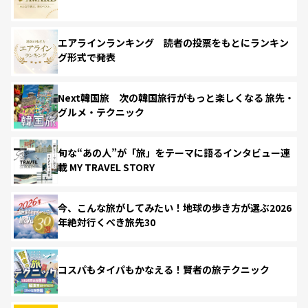
エアラインランキング 読者の投票をもとにランキン
グ形式で発表
Next韓国旅 次の韓国旅行がもっと楽しくなる 旅先・
グルメ・テクニック
旬な“あの人”が「旅」をテーマに語るインタビュー連
載 MY TRAVEL STORY
今、こんな旅がしてみたい！地球の歩き方が選ぶ2026
年絶対行くべき旅先30
コスパもタイパもかなえる！賢者の旅テクニック