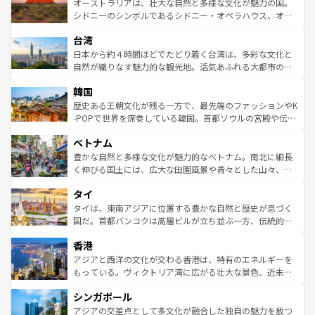
文化が魅力。旅行者はアメリカの各地域で異なる魅力を楽
島だが、静かな自然を求めるならマウイ島やカウアイ島が
オーストラリアは、壮大な自然と多様な文化が魅力の国。
しみながら、その多様性と豊かな歴史を感じることができ
おすすめ。エメラルドグリーンに輝く海をはじめ、豊かな
シドニーのシンボルであるシドニー・オペラハウス、オー
るだろう。車でのロードトリップや列車の旅も、アメリカ
文化や歴史が息づいている。「アロハスピリット」と呼ば
ストラリア東海岸北部に広がる大サンゴ礁地帯グレートバ
ならではの贅沢な旅のスタイルだ。 なお、新着のアメリカ
台湾
れるおもてなしの心で訪れる人々を迎えてくれるハワイの
リアリーフや大陸中央部にそびえるウルル（エアーズロッ
情報は
コンテンツ一覧
を参照してほしい。
人々、おいしいローカルフードやハワイアンミュージッ
ク）、タスマニアの美しい原生林やケアンズの熱帯雨林な
日本から約４時間ほどでたどり着く台湾は、多彩な文化と
ク、伝統的なフラダンスなど、すべてがハワイの魅力を彩
ど、見どころがたくさん。また、カフェやワイン、オージ
自然が織りなす魅力的な観光地。活気あふれる大都市の台
っている。訪れるたびに新しい発見と感動が待っているハ
ービーフなどの食文化も豊かで、美味しいものであふれて
北やノスタルジックな町並みが人気な九份（ジォウフェ
ワイを、存分に味わってほしい。 なお、新着のハワイ情報
韓国
いる。アクティビティも充実しており、サーフィンやダイ
ン）、静ひつな山岳地帯である台湾東部など、都市の喧騒
は
コンテンツ一覧
を参照してほしい。
ビング、ハイキングなど、アウトドア好きにはたまらな
と山間の静けさが共存しており、訪れる人に新しい発見と
歴史ある王朝文化が残る一方で、最先端のファッションやK
い。オーストラリアの多彩な魅力を存分に味わいつくそ
驚きをもたらしてくれる。また、奥深い台湾の食文化も魅
-POPで世界を席巻している韓国。首都ソウルの宮殿や伝統
う。 なお、新着のオーストラリア情報は
コンテンツ一覧
を
力で、夜市などの屋台グルメから高級料理、ヘルシーで美
家屋が並ぶエリアでは韓国の歴史と文化に浸ることがで
参照してほしい。
ベトナム
容にもいいと評判のスイーツなど、バラエティ豊かな料理
き、地方に足を延ばせば四季折々の自然美を楽しむことが
が味わえる。 なお、新着の台湾情報は
コンテンツ一覧
を参
できる。そして、キムチや焼肉、絶品のストリートフード
豊かな自然と多様な文化が魅力的なベトナム。南北に細長
照してほしい。
まで、さまざまな韓国料理が待っている。夜には、韓国な
く伸びる国土には、広大な田園風景や青々とした山々、世
らではのナイトライフも堪能できる。あたたかいホスピタ
界遺産に登録された壮大な自然景観が点在し、都市部では
タイ
リティに包まれながら、韓国の多彩な魅力を心ゆくまで味
急速な発展と共に伝統が息づく。ハノイの古い町並みやホ
わってみてほしい。 なお、新着の韓国情報は
コンテンツ一
ーチミン市のフランス統治時代の建物も、独特の雰囲気を
タイは、東南アジアに位置する豊かな自然と歴史が息づく
覧
を参照してほしい。
醸し出している。また、バラエティの豊かさとおいしさで
国だ。首都バンコクは高層ビルが立ち並ぶ一方、伝統的な
世界中の食通を魅了してやまないベトナム料理も魅力のひ
寺院や市場がいたるところに点在し、古きよき文化と現代
香港
とつ。フォーやバインミー、ベトナムコーヒーなどは、ぜ
の活気が交差している。北部ではチェンマイなどの山岳地
ひ現地で味わいたい。どの地域を訪れてもあたたかい人々
帯で自然と触れ合い、南部ではプーケットやクラビの美し
アジアと西洋の文化が交わる香港は、特有のエネルギーを
が旅行者を迎えてくれるので、きっと忘れられない旅にな
いビーチでリゾート気分を楽しむことができる。タイ料理
もっている。ヴィクトリア湾に広がる壮大な景色、近未来
るはずだ。 なお、新着のベトナム情報は
コンテンツ一覧
を
は世界的に有名で、屋台から高級レストランまで味覚を刺
的なアートスポット、そして歴史と現代が融合した町並
参照してほしい。
シンガポール
激する。気候は一年中温暖で、どの季節にも異なる楽しみ
み、どこを訪れても感動するはず。観光スポットが密集し
が待っている。親しみやすいタイの人々、仏教を中心とし
ており、効率よく見どころを回れるのも魅力。息をのむよ
アジアの交差点として多文化が融合した独自の魅力を放つ