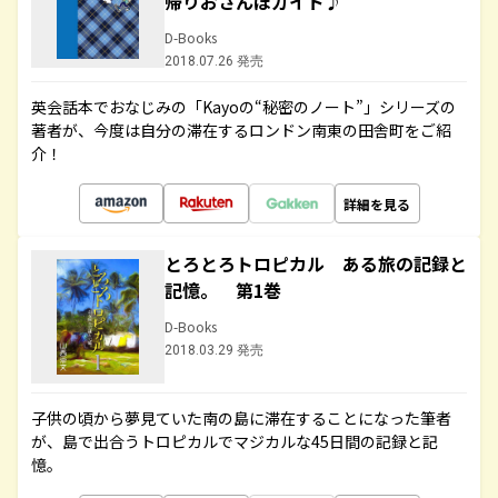
帰りおさんぽガイド♪
D-Books
2018.07.26 発売
英会話本でおなじみの「Kayoの“秘密のノート”」シリーズの
著者が、今度は自分の滞在するロンドン南東の田舎町をご紹
介！
詳細を見る
とろとろトロピカル ある旅の記録と
記憶。 第1巻
D-Books
2018.03.29 発売
子供の頃から夢見ていた南の島に滞在することになった筆者
が、島で出合うトロピカルでマジカルな45日間の記録と記
憶。