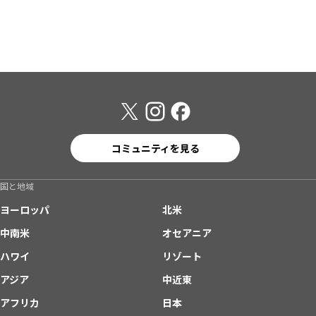
コミュニティを見る
国と地域
ヨーロッパ
北米
中南米
オセアニア
ハワイ
リゾート
アジア
中近東
アフリカ
日本