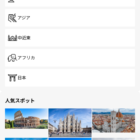
アジア
中近東
アフリカ
日本
人気スポット