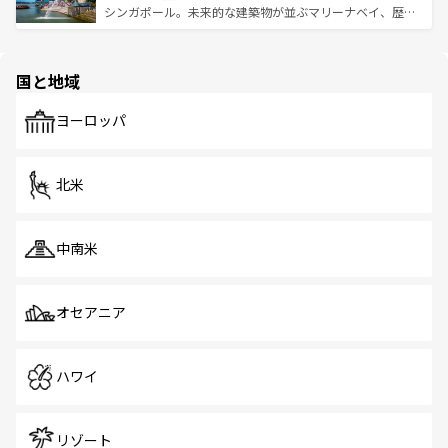
た文化、そして多様な観光資源が、訪れる旅人を魅了し続
うな絶景から文化的な体験まで、香港を存分に楽しみ尽く
シンガポール。未来的な建築物が並ぶマリーナベイ、歴史
ける。 なお、新着のタイ情報は
コンテンツ一覧
を参照して
そう。 なお、新着の香港情報は
コンテンツ一覧
を参照して
と伝統を感じられるエスニックタウン、多数の緑豊かな公
ほしい。
ほしい。
園や自然保護区など、自然が調和した近代的な景観と文化
の多様性あふれるカラフルな町は、どこを歩いても新しい
国と地域
発見がある。さらに、治安のよさや充実した公共交通機関
も、旅行者にとっては魅力的なポイント。グルメも豊富
で、ホーカーズは地元の風情を楽しめる外せないスポット
ヨーロッパ
だ。訪れる人を飽きさせないシンガポールで、多様な魅力
を体感しよう。 なお、新着のシンガポール情報は
コンテン
ツ一覧
を参照してほしい。
北米
中南米
オセアニア
ハワイ
リゾート