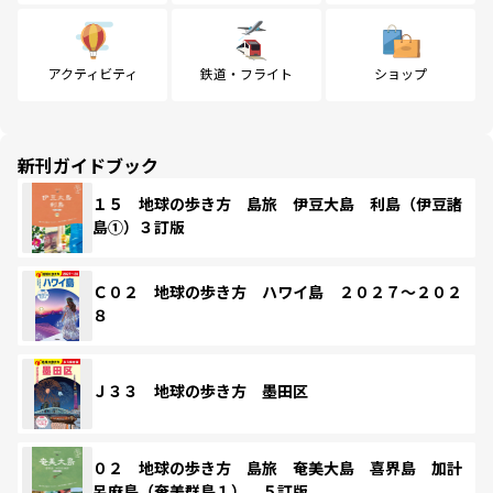
アクティビティ
鉄道・フライト
ショップ
新刊ガイドブック
１５ 地球の歩き方 島旅 伊豆大島 利島（伊豆諸
島①）３訂版
Ｃ０２ 地球の歩き方 ハワイ島 ２０２７～２０２
８
Ｊ３３ 地球の歩き方 墨田区
０２ 地球の歩き方 島旅 奄美大島 喜界島 加計
呂麻島（奄美群島１） ５訂版