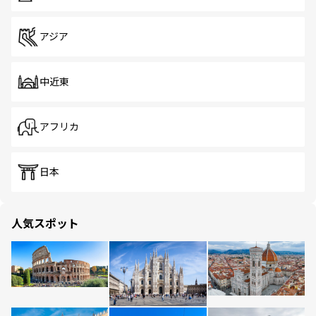
アジア
中近東
アフリカ
日本
人気スポット