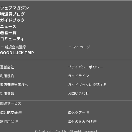
ウェブマガジン
特派員ブログ
ガイドブック
ニュース
著者一覧
コミュニティ
新規会員登録
マイページ
GOOD LUCK TRIP
運営会社
プライバシーポリシー
利用規約
ガイドライン
書店御担当者様へ
ガイドブックに投稿する
採用情報
お問い合わせ
関連サービス
海外航空券
海外ツアー
旅行用品
海外のおみやげ
© Arukikata. Co.,Ltd. All rights reserved.