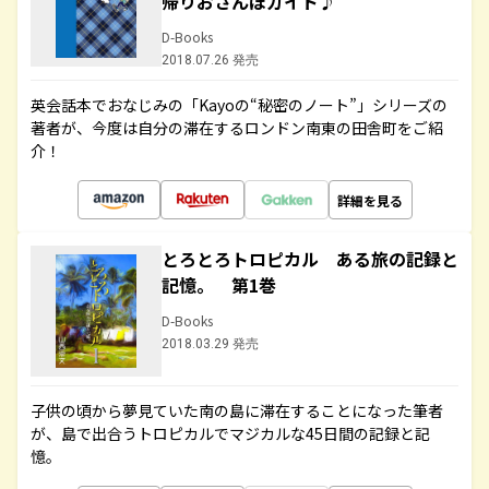
帰りおさんぽガイド♪
D-Books
2018.07.26 発売
英会話本でおなじみの「Kayoの“秘密のノート”」シリーズの
著者が、今度は自分の滞在するロンドン南東の田舎町をご紹
介！
詳細を見る
とろとろトロピカル ある旅の記録と
記憶。 第1巻
D-Books
2018.03.29 発売
子供の頃から夢見ていた南の島に滞在することになった筆者
が、島で出合うトロピカルでマジカルな45日間の記録と記
憶。