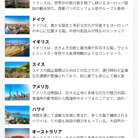
しい。
る。首都マドリードの洗練された雰囲気や、バルセロナの
フランスは、世界中の旅行者を魅了し続けるヨーロッパ屈
アートに溢れた街角から、地方では古代ローマ遺跡や中世
指の観光地だ。首都パリのエッフェル塔やルーブル美術館
の城塞都市、穏やかなビーチリゾートまで多彩な表情を見
といった象徴的なスポットから、田舎町の古風な美しさま
せる。地方によって風土や気候が異なるスペインはその個
ドイツ
で、幅広い魅力が詰まっている。華麗な宮殿、歴史的な大
性で訪れる人を魅了する。 なお、新着のスペイン情報は
コ
聖堂、美しいビーチ、そして豊かな自然が、訪れる者を心
ドイツは、豊かな歴史と多彩な文化が交差するヨーロッパ
ンテンツ一覧
を参照してほしい。
から魅了する。また、フランスは美食の国としても知ら
の中心に位置する国。中世の街並みが残るロマンチック街
れ、フランス料理はユネスコ無形文化遺産にも登録されて
道から、未来を先取りするようなモダンな都市まで多様な
イギリス
いる。シャンパンの発祥地であるランス、プロヴァンスの
顔を持つこの国は、どこを歩いても飽きることがない。ベ
香り高いラベンダー畑など、多彩な楽しみ方が可能だ。さ
ルリンの文化的活気、バイエルン州のアルプスの絶景、そ
イギリスは、古きよき伝統と最先端が共存する国。ウェス
らに、パリ以外の地域にも魅力が溢れており、どの街角に
してライン川沿いのワイン畑といった風景は必見。ビール
トミンスター寺院や大英博物館のようなランドマーク、歴
も豊かな歴史と文化が息づいている。パリ以外の個性あふ
とソーセージを味わいながら地元の人と過ごす楽しい時間
史ある大学都市、美しい丘陵地帯や牧歌的な風景など、エ
れる地方に足を運ぶとそれぞれで全く異なる文化を体験で
スイス
は、お酒好きな人にはぜひ体験してほしい。 なお、新着の
リアごとに異なる魅力がある。また、優雅なアフタヌーン
きるだろう。 なお、新着のフランス情報は
コンテンツ一覧
ドイツ情報は
コンテンツ一覧
を参照してほしい。
ティー、ビール好きにはたまらない英国パブ、サッカー観
スイスの国土面積は九州ほどの広さだが、運行時刻が正確
を参照してほしい。
戦など、本場だからこそできる体験も豊富。イギリスを旅
な交通網が整備されており、初心者でも安心して個人旅行
して楽しみつくそう。 なお、新着のイギリス情報は
コンテ
を楽しめる。日本同様に時刻表どおりの旅が可能だ。中世
アメリカ
ンツ一覧
を参照してほしい。
の建物がそのまま残る町や、スイスならではのユニークな
博物館もあり、アルプス観光だけでなく町歩きも満喫する
アメリカ合衆国は、広大な土地と多様な文化が魅力の国。
ことができる。国民の所得が高いため物価も高いが、旅行
東海岸の都市部から西海岸のカリフォルニアまで、訪れる
者向けの交通パス提供のサービスもあり、うまく活用すれ
場所ごとに異なる風景と体験が待っている。ニューヨーク
ハワイ
ば市内交通費無料で観光を楽しむこともできる。 なお、新
のような巨大都市は、観光、ショッピング、エンターテイ
着のスイス情報は
コンテンツ一覧
を参照してほしい。
ンメントが詰まった刺激的なスポットだ。一方、アメリカ
年間を通じて温暖な気候に恵まれ、多くの島で構成される
西部には大自然が広がり、グランドキャニオンやイエロー
ハワイは、どの島も独自の魅力をもっている。大自然の神
ストーン国立公園といった絶景が堪能できる。さらに、南
秘を感じたいなら、火山が生み出した壮大な景観を誇るハ
オーストラリア
部のニューオーリンズでは、音楽と美食が融合した独特の
ワイ島は見逃せない。また、定番の観光地といえばオアフ
文化が魅力。旅行者はアメリカの各地域で異なる魅力を楽
島だが、静かな自然を求めるならマウイ島やカウアイ島が
オーストラリアは、壮大な自然と多様な文化が魅力の国。