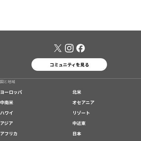
コミュニティを見る
国と地域
ヨーロッパ
北米
中南米
オセアニア
ハワイ
リゾート
アジア
中近東
アフリカ
日本