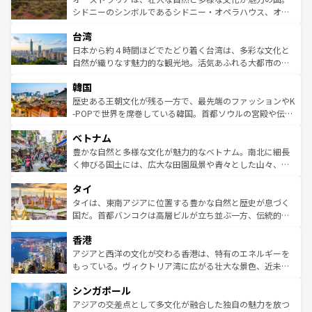
しみながら、その多様性と豊かな歴史を感じることができ
おすすめ。エメラルドグリーンに輝く海をはじめ、豊かな
シドニーのシンボルであるシドニー・オペラハウス、オー
るだろう。車でのロードトリップや列車の旅も、アメリカ
文化や歴史が息づいている。「アロハスピリット」と呼ば
ストラリア東海岸北部に広がる大サンゴ礁地帯グレートバ
ならではの贅沢な旅のスタイルだ。 なお、新着のアメリカ
台湾
れるおもてなしの心で訪れる人々を迎えてくれるハワイの
リアリーフや大陸中央部にそびえるウルル（エアーズロッ
情報は
コンテンツ一覧
を参照してほしい。
人々、おいしいローカルフードやハワイアンミュージッ
ク）、タスマニアの美しい原生林やケアンズの熱帯雨林な
日本から約４時間ほどでたどり着く台湾は、多彩な文化と
ク、伝統的なフラダンスなど、すべてがハワイの魅力を彩
ど、見どころがたくさん。また、カフェやワイン、オージ
自然が織りなす魅力的な観光地。活気あふれる大都市の台
っている。訪れるたびに新しい発見と感動が待っているハ
ービーフなどの食文化も豊かで、美味しいものであふれて
北やノスタルジックな町並みが人気な九份（ジォウフェ
ワイを、存分に味わってほしい。 なお、新着のハワイ情報
韓国
いる。アクティビティも充実しており、サーフィンやダイ
ン）、静ひつな山岳地帯である台湾東部など、都市の喧騒
は
コンテンツ一覧
を参照してほしい。
ビング、ハイキングなど、アウトドア好きにはたまらな
と山間の静けさが共存しており、訪れる人に新しい発見と
歴史ある王朝文化が残る一方で、最先端のファッションやK
い。オーストラリアの多彩な魅力を存分に味わいつくそ
驚きをもたらしてくれる。また、奥深い台湾の食文化も魅
-POPで世界を席巻している韓国。首都ソウルの宮殿や伝統
う。 なお、新着のオーストラリア情報は
コンテンツ一覧
を
力で、夜市などの屋台グルメから高級料理、ヘルシーで美
家屋が並ぶエリアでは韓国の歴史と文化に浸ることがで
参照してほしい。
ベトナム
容にもいいと評判のスイーツなど、バラエティ豊かな料理
き、地方に足を延ばせば四季折々の自然美を楽しむことが
が味わえる。 なお、新着の台湾情報は
コンテンツ一覧
を参
できる。そして、キムチや焼肉、絶品のストリートフード
豊かな自然と多様な文化が魅力的なベトナム。南北に細長
照してほしい。
まで、さまざまな韓国料理が待っている。夜には、韓国な
く伸びる国土には、広大な田園風景や青々とした山々、世
らではのナイトライフも堪能できる。あたたかいホスピタ
界遺産に登録された壮大な自然景観が点在し、都市部では
タイ
リティに包まれながら、韓国の多彩な魅力を心ゆくまで味
急速な発展と共に伝統が息づく。ハノイの古い町並みやホ
わってみてほしい。 なお、新着の韓国情報は
コンテンツ一
ーチミン市のフランス統治時代の建物も、独特の雰囲気を
タイは、東南アジアに位置する豊かな自然と歴史が息づく
覧
を参照してほしい。
醸し出している。また、バラエティの豊かさとおいしさで
国だ。首都バンコクは高層ビルが立ち並ぶ一方、伝統的な
世界中の食通を魅了してやまないベトナム料理も魅力のひ
寺院や市場がいたるところに点在し、古きよき文化と現代
香港
とつ。フォーやバインミー、ベトナムコーヒーなどは、ぜ
の活気が交差している。北部ではチェンマイなどの山岳地
ひ現地で味わいたい。どの地域を訪れてもあたたかい人々
帯で自然と触れ合い、南部ではプーケットやクラビの美し
アジアと西洋の文化が交わる香港は、特有のエネルギーを
が旅行者を迎えてくれるので、きっと忘れられない旅にな
いビーチでリゾート気分を楽しむことができる。タイ料理
もっている。ヴィクトリア湾に広がる壮大な景色、近未来
るはずだ。 なお、新着のベトナム情報は
コンテンツ一覧
を
は世界的に有名で、屋台から高級レストランまで味覚を刺
的なアートスポット、そして歴史と現代が融合した町並
参照してほしい。
シンガポール
激する。気候は一年中温暖で、どの季節にも異なる楽しみ
み、どこを訪れても感動するはず。観光スポットが密集し
が待っている。親しみやすいタイの人々、仏教を中心とし
ており、効率よく見どころを回れるのも魅力。息をのむよ
アジアの交差点として多文化が融合した独自の魅力を放つ