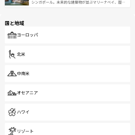
た文化、そして多様な観光資源が、訪れる旅人を魅了し続
うな絶景から文化的な体験まで、香港を存分に楽しみ尽く
シンガポール。未来的な建築物が並ぶマリーナベイ、歴史
ける。 なお、新着のタイ情報は
コンテンツ一覧
を参照して
そう。 なお、新着の香港情報は
コンテンツ一覧
を参照して
と伝統を感じられるエスニックタウン、多数の緑豊かな公
ほしい。
ほしい。
園や自然保護区など、自然が調和した近代的な景観と文化
の多様性あふれるカラフルな町は、どこを歩いても新しい
国と地域
発見がある。さらに、治安のよさや充実した公共交通機関
も、旅行者にとっては魅力的なポイント。グルメも豊富
で、ホーカーズは地元の風情を楽しめる外せないスポット
ヨーロッパ
だ。訪れる人を飽きさせないシンガポールで、多様な魅力
を体感しよう。 なお、新着のシンガポール情報は
コンテン
ツ一覧
を参照してほしい。
北米
中南米
オセアニア
ハワイ
リゾート