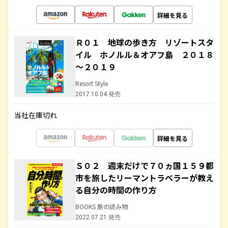
詳細を見る
Ｒ０１ 地球の歩き方 リゾートスタ
イル ホノルル＆オアフ島 ２０１８
～２０１９
Resort Style
2017.10.04 発売
当社在庫切れ
詳細を見る
Ｓ０２ 週末だけで７０ヵ国１５９都
市を旅したリーマントラベラーが教え
る自分の時間の作り方
BOOKS 旅の読み物
2022.07.21 発売