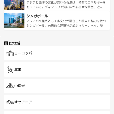
ひ現地で味わいたい。どの地域を訪れてもあたたかい人々
帯で自然と触れ合い、南部ではプーケットやクラビの美し
アジアと西洋の文化が交わる香港は、特有のエネルギーを
が旅行者を迎えてくれるので、きっと忘れられない旅にな
いビーチでリゾート気分を楽しむことができる。タイ料理
もっている。ヴィクトリア湾に広がる壮大な景色、近未来
るはずだ。 なお、新着のベトナム情報は
コンテンツ一覧
を
は世界的に有名で、屋台から高級レストランまで味覚を刺
的なアートスポット、そして歴史と現代が融合した町並
参照してほしい。
シンガポール
激する。気候は一年中温暖で、どの季節にも異なる楽しみ
み、どこを訪れても感動するはず。観光スポットが密集し
が待っている。親しみやすいタイの人々、仏教を中心とし
ており、効率よく見どころを回れるのも魅力。息をのむよ
アジアの交差点として多文化が融合した独自の魅力を放つ
た文化、そして多様な観光資源が、訪れる旅人を魅了し続
うな絶景から文化的な体験まで、香港を存分に楽しみ尽く
シンガポール。未来的な建築物が並ぶマリーナベイ、歴史
ける。 なお、新着のタイ情報は
コンテンツ一覧
を参照して
そう。 なお、新着の香港情報は
コンテンツ一覧
を参照して
と伝統を感じられるエスニックタウン、多数の緑豊かな公
ほしい。
ほしい。
園や自然保護区など、自然が調和した近代的な景観と文化
の多様性あふれるカラフルな町は、どこを歩いても新しい
国と地域
発見がある。さらに、治安のよさや充実した公共交通機関
も、旅行者にとっては魅力的なポイント。グルメも豊富
で、ホーカーズは地元の風情を楽しめる外せないスポット
ヨーロッパ
だ。訪れる人を飽きさせないシンガポールで、多様な魅力
を体感しよう。 なお、新着のシンガポール情報は
コンテン
ツ一覧
を参照してほしい。
北米
中南米
オセアニア