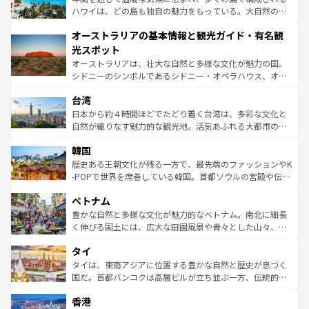
西部には大自然が広がり、グランドキャニオンやイエロー
ハワイは、どの島も独自の魅力をもっている。大自然の神
ストーン国立公園といった絶景が堪能できる。さらに、南
秘を感じたいなら、火山が生み出した壮大な景観を誇るハ
オーストラリアの基本情報と観光ガイド・有名観
部のニューオーリンズでは、音楽と美食が融合した独特の
ワイ島は見逃せない。また、定番の観光地といえばオアフ
文化が魅力。旅行者はアメリカの各地域で異なる魅力を楽
島だが、静かな自然を求めるならマウイ島やカウアイ島が
光スポット
しみながら、その多様性と豊かな歴史を感じることができ
おすすめ。エメラルドグリーンに輝く海をはじめ、豊かな
オーストラリアは、壮大な自然と多様な文化が魅力の国。
るだろう。車でのロードトリップや列車の旅も、アメリカ
文化や歴史が息づいている。「アロハスピリット」と呼ば
シドニーのシンボルであるシドニー・オペラハウス、オー
ならではの贅沢な旅のスタイルだ。 なお、新着のアメリカ
れるおもてなしの心で訪れる人々を迎えてくれるハワイの
ストラリア東海岸北部に広がる大サンゴ礁地帯グレートバ
情報は
コンテンツ一覧
を参照してほしい。
人々、おいしいローカルフードやハワイアンミュージッ
台湾
リアリーフや大陸中央部にそびえるウルル（エアーズロッ
ク、伝統的なフラダンスなど、すべてがハワイの魅力を彩
ク）、タスマニアの美しい原生林やケアンズの熱帯雨林な
日本から約４時間ほどでたどり着く台湾は、多彩な文化と
っている。訪れるたびに新しい発見と感動が待っているハ
ど、見どころがたくさん。また、カフェやワイン、オージ
自然が織りなす魅力的な観光地。活気あふれる大都市の台
ワイを、存分に味わってほしい。 なお、新着のハワイ情報
ービーフなどの食文化も豊かで、美味しいものであふれて
北やノスタルジックな町並みが人気な九份（ジォウフェ
は
コンテンツ一覧
を参照してほしい。
韓国
いる。アクティビティも充実しており、サーフィンやダイ
ン）、静ひつな山岳地帯である台湾東部など、都市の喧騒
ビング、ハイキングなど、アウトドア好きにはたまらな
と山間の静けさが共存しており、訪れる人に新しい発見と
歴史ある王朝文化が残る一方で、最先端のファッションやK
い。オーストラリアの多彩な魅力を存分に味わいつくそ
驚きをもたらしてくれる。また、奥深い台湾の食文化も魅
-POPで世界を席巻している韓国。首都ソウルの宮殿や伝統
う。 なお、新着のオーストラリア情報は
コンテンツ一覧
を
力で、夜市などの屋台グルメから高級料理、ヘルシーで美
家屋が並ぶエリアでは韓国の歴史と文化に浸ることがで
参照してほしい。
ベトナム
容にもいいと評判のスイーツなど、バラエティ豊かな料理
き、地方に足を延ばせば四季折々の自然美を楽しむことが
が味わえる。 なお、新着の台湾情報は
コンテンツ一覧
を参
できる。そして、キムチや焼肉、絶品のストリートフード
豊かな自然と多様な文化が魅力的なベトナム。南北に細長
照してほしい。
まで、さまざまな韓国料理が待っている。夜には、韓国な
く伸びる国土には、広大な田園風景や青々とした山々、世
らではのナイトライフも堪能できる。あたたかいホスピタ
界遺産に登録された壮大な自然景観が点在し、都市部では
タイ
リティに包まれながら、韓国の多彩な魅力を心ゆくまで味
急速な発展と共に伝統が息づく。ハノイの古い町並みやホ
わってみてほしい。 なお、新着の韓国情報は
コンテンツ一
ーチミン市のフランス統治時代の建物も、独特の雰囲気を
タイは、東南アジアに位置する豊かな自然と歴史が息づく
覧
を参照してほしい。
醸し出している。また、バラエティの豊かさとおいしさで
国だ。首都バンコクは高層ビルが立ち並ぶ一方、伝統的な
世界中の食通を魅了してやまないベトナム料理も魅力のひ
寺院や市場がいたるところに点在し、古きよき文化と現代
香港
とつ。フォーやバインミー、ベトナムコーヒーなどは、ぜ
の活気が交差している。北部ではチェンマイなどの山岳地