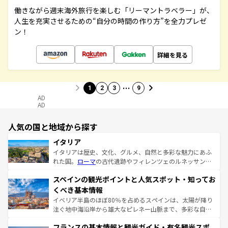
働きながら週末海外旅行を楽しむ「リーマントラベラー」が、
人生を充実させるための“自分の時間の作り方”を全力プレゼ
ン！
詳細を見る
…
1
2
3
9
AD
AD
人気の国と地域から探す
イタリア
イタリアは歴史、文化、グルメ、自然と多彩な魅力にあふ
れた国。
ローマ
の古代遺跡やフィレンツェのルネッサンス
美術、ヴェネツィアの運河など、歴史あるスポットはもち
スペインの観光ポイントと人気スポット・知ってお
ろん、トスカーナの美しい田園風景やアマルフィ海岸の絶
景など、自然景観も見逃せない。観光の合間には、本場の
くべき基本情報
ピザやパスタなど、絶品のイタリア料理を堪能することも
イベリア半島のほぼ80％を占めるスペインは、太陽が降り
できる。朝目覚めてから夜眠るまで、すべての瞬間を楽し
注ぐ地中海沿岸から雄大なピレネー山脈まで、多彩な自然
ませてくれるイタリアで、忘れられない旅をしてみよう！
と文化が詰まったヨーロッパ屈指の旅行先だ。多様な地域
なお、新着のイタリア情報は
コンテンツ一覧
を参照してほ
フランスの基本情報と観光ガイド・有名観光スポ
文化が根付くこの国では、情熱的なフラメンコ、熱気あふ