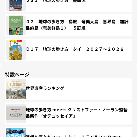
Ｊ３３ 地球の歩き方 墨田区
０２ 地球の歩き方 島旅 奄美大島 喜界島 加計
呂麻島（奄美群島１） ５訂版
Ｄ１７ 地球の歩き方 タイ ２０２７～２０２８
特設ページ
世界遺産ランキング
地球の歩き方 meets クリストファー・ノーラン監督
最新作『オデュッセイア』