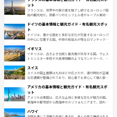
しい。
れる闘牛、そして美味しいタパスが生活の一部となってい
ット
る。首都マドリードの洗練された雰囲気や、バルセロナの
フランスは、世界中の旅行者を魅了し続けるヨーロッパ屈
アートに溢れた街角から、地方では古代ローマ遺跡や中世
指の観光地だ。首都パリのエッフェル塔やルーブル美術館
の城塞都市、穏やかなビーチリゾートまで多彩な表情を見
といった象徴的なスポットから、田舎町の古風な美しさま
せる。地方によって風土や気候が異なるスペインはその個
ドイツの基本情報と観光ガイド・有名観光スポッ
で、幅広い魅力が詰まっている。華麗な宮殿、歴史的な大
性で訪れる人を魅了する。 なお、新着のスペイン情報は
コ
聖堂、美しいビーチ、そして豊かな自然が、訪れる者を心
ト
ンテンツ一覧
を参照してほしい。
から魅了する。また、フランスは美食の国としても知ら
ドイツは、豊かな歴史と多彩な文化が交差するヨーロッパ
れ、フランス料理はユネスコ無形文化遺産にも登録されて
の中心に位置する国。中世の街並みが残るロマンチック街
いる。シャンパンの発祥地であるランス、プロヴァンスの
道から、未来を先取りするようなモダンな都市まで多様な
香り高いラベンダー畑など、多彩な楽しみ方が可能だ。さ
イギリス
顔を持つこの国は、どこを歩いても飽きることがない。ベ
らに、パリ以外の地域にも魅力が溢れており、どの街角に
ルリンの文化的活気、バイエルン州のアルプスの絶景、そ
イギリスは、古きよき伝統と最先端が共存する国。ウェス
も豊かな歴史と文化が息づいている。パリ以外の個性あふ
してライン川沿いのワイン畑といった風景は必見。ビール
トミンスター寺院や大英博物館のようなランドマーク、歴
れる地方に足を運ぶとそれぞれで全く異なる文化を体験で
とソーセージを味わいながら地元の人と過ごす楽しい時間
史ある大学都市、美しい丘陵地帯や牧歌的な風景など、エ
きるだろう。 なお、新着のフランス情報は
コンテンツ一覧
スイス
は、お酒好きな人にはぜひ体験してほしい。 なお、新着の
リアごとに異なる魅力がある。また、優雅なアフタヌーン
を参照してほしい。
ドイツ情報は
コンテンツ一覧
を参照してほしい。
ティー、ビール好きにはたまらない英国パブ、サッカー観
スイスの国土面積は九州ほどの広さだが、運行時刻が正確
戦など、本場だからこそできる体験も豊富。イギリスを旅
な交通網が整備されており、初心者でも安心して個人旅行
して楽しみつくそう。 なお、新着のイギリス情報は
コンテ
を楽しめる。日本同様に時刻表どおりの旅が可能だ。中世
アメリカの基本情報と観光ガイド・有名観光スポ
ンツ一覧
を参照してほしい。
の建物がそのまま残る町や、スイスならではのユニークな
博物館もあり、アルプス観光だけでなく町歩きも満喫する
ット
ことができる。国民の所得が高いため物価も高いが、旅行
アメリカ合衆国は、広大な土地と多様な文化が魅力の国。
者向けの交通パス提供のサービスもあり、うまく活用すれ
東海岸の都市部から西海岸のカリフォルニアまで、訪れる
ば市内交通費無料で観光を楽しむこともできる。 なお、新
場所ごとに異なる風景と体験が待っている。ニューヨーク
着のスイス情報は
コンテンツ一覧
を参照してほしい。
ハワイ
のような巨大都市は、観光、ショッピング、エンターテイ
ンメントが詰まった刺激的なスポットだ。一方、アメリカ
年間を通じて温暖な気候に恵まれ、多くの島で構成される