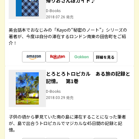
帰りおさんぽガイド♪
D-Books
2018.07.26 発売
英会話本でおなじみの「Kayoの“秘密のノート”」シリーズの
著者が、今度は自分の滞在するロンドン南東の田舎町をご紹
介！
詳細を見る
とろとろトロピカル ある旅の記録と
記憶。 第1巻
D-Books
2018.03.29 発売
子供の頃から夢見ていた南の島に滞在することになった筆者
が、島で出合うトロピカルでマジカルな45日間の記録と記
憶。