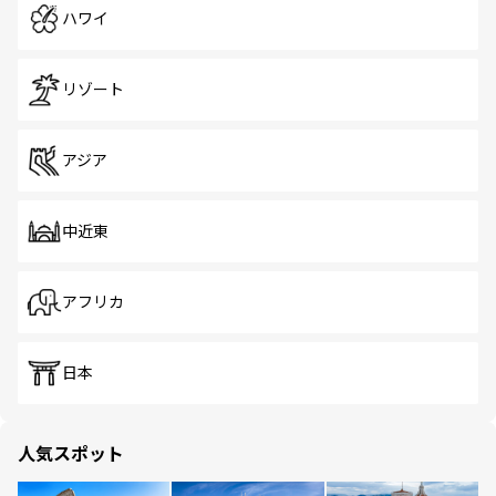
ハワイ
リゾート
アジア
中近東
アフリカ
日本
人気スポット