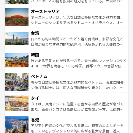
西部には大自然が広がり、グランドキャニオンやイエロー
ハワイは、どの島も独自の魅力をもっている。大自然の神
ストーン国立公園といった絶景が堪能できる。さらに、南
秘を感じたいなら、火山が生み出した壮大な景観を誇るハ
オーストラリア
部のニューオーリンズでは、音楽と美食が融合した独特の
ワイ島は見逃せない。また、定番の観光地といえばオアフ
文化が魅力。旅行者はアメリカの各地域で異なる魅力を楽
島だが、静かな自然を求めるならマウイ島やカウアイ島が
オーストラリアは、壮大な自然と多様な文化が魅力の国。
しみながら、その多様性と豊かな歴史を感じることができ
おすすめ。エメラルドグリーンに輝く海をはじめ、豊かな
シドニーのシンボルであるシドニー・オペラハウス、オー
るだろう。車でのロードトリップや列車の旅も、アメリカ
文化や歴史が息づいている。「アロハスピリット」と呼ば
ストラリア東海岸北部に広がる大サンゴ礁地帯グレートバ
ならではの贅沢な旅のスタイルだ。 なお、新着のアメリカ
台湾
れるおもてなしの心で訪れる人々を迎えてくれるハワイの
リアリーフや大陸中央部にそびえるウルル（エアーズロッ
情報は
コンテンツ一覧
を参照してほしい。
人々、おいしいローカルフードやハワイアンミュージッ
ク）、タスマニアの美しい原生林やケアンズの熱帯雨林な
日本から約４時間ほどでたどり着く台湾は、多彩な文化と
ク、伝統的なフラダンスなど、すべてがハワイの魅力を彩
ど、見どころがたくさん。また、カフェやワイン、オージ
自然が織りなす魅力的な観光地。活気あふれる大都市の台
っている。訪れるたびに新しい発見と感動が待っているハ
ービーフなどの食文化も豊かで、美味しいものであふれて
北やノスタルジックな町並みが人気な九份（ジォウフェ
ワイを、存分に味わってほしい。 なお、新着のハワイ情報
韓国
いる。アクティビティも充実しており、サーフィンやダイ
ン）、静ひつな山岳地帯である台湾東部など、都市の喧騒
は
コンテンツ一覧
を参照してほしい。
ビング、ハイキングなど、アウトドア好きにはたまらな
と山間の静けさが共存しており、訪れる人に新しい発見と
歴史ある王朝文化が残る一方で、最先端のファッションやK
い。オーストラリアの多彩な魅力を存分に味わいつくそ
驚きをもたらしてくれる。また、奥深い台湾の食文化も魅
-POPで世界を席巻している韓国。首都ソウルの宮殿や伝統
う。 なお、新着のオーストラリア情報は
コンテンツ一覧
を
力で、夜市などの屋台グルメから高級料理、ヘルシーで美
家屋が並ぶエリアでは韓国の歴史と文化に浸ることがで
参照してほしい。
ベトナム
容にもいいと評判のスイーツなど、バラエティ豊かな料理
き、地方に足を延ばせば四季折々の自然美を楽しむことが
が味わえる。 なお、新着の台湾情報は
コンテンツ一覧
を参
できる。そして、キムチや焼肉、絶品のストリートフード
豊かな自然と多様な文化が魅力的なベトナム。南北に細長
照してほしい。
まで、さまざまな韓国料理が待っている。夜には、韓国な
く伸びる国土には、広大な田園風景や青々とした山々、世
らではのナイトライフも堪能できる。あたたかいホスピタ
界遺産に登録された壮大な自然景観が点在し、都市部では
タイ
リティに包まれながら、韓国の多彩な魅力を心ゆくまで味
急速な発展と共に伝統が息づく。ハノイの古い町並みやホ
わってみてほしい。 なお、新着の韓国情報は
コンテンツ一
ーチミン市のフランス統治時代の建物も、独特の雰囲気を
タイは、東南アジアに位置する豊かな自然と歴史が息づく
覧
を参照してほしい。
醸し出している。また、バラエティの豊かさとおいしさで
国だ。首都バンコクは高層ビルが立ち並ぶ一方、伝統的な
世界中の食通を魅了してやまないベトナム料理も魅力のひ
寺院や市場がいたるところに点在し、古きよき文化と現代
香港
とつ。フォーやバインミー、ベトナムコーヒーなどは、ぜ
の活気が交差している。北部ではチェンマイなどの山岳地
ひ現地で味わいたい。どの地域を訪れてもあたたかい人々
帯で自然と触れ合い、南部ではプーケットやクラビの美し
アジアと西洋の文化が交わる香港は、特有のエネルギーを
が旅行者を迎えてくれるので、きっと忘れられない旅にな
いビーチでリゾート気分を楽しむことができる。タイ料理
もっている。ヴィクトリア湾に広がる壮大な景色、近未来