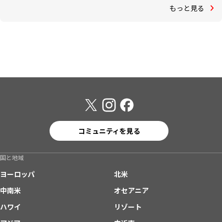
もっと見る
コミュニティを見る
国と地域
ヨーロッパ
北米
中南米
オセアニア
ハワイ
リゾート