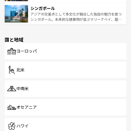
るはずだ。 なお、新着のベトナム情報は
コンテンツ一覧
を
は世界的に有名で、屋台から高級レストランまで味覚を刺
的なアートスポット、そして歴史と現代が融合した町並
参照してほしい。
シンガポール
激する。気候は一年中温暖で、どの季節にも異なる楽しみ
み、どこを訪れても感動するはず。観光スポットが密集し
が待っている。親しみやすいタイの人々、仏教を中心とし
ており、効率よく見どころを回れるのも魅力。息をのむよ
アジアの交差点として多文化が融合した独自の魅力を放つ
た文化、そして多様な観光資源が、訪れる旅人を魅了し続
うな絶景から文化的な体験まで、香港を存分に楽しみ尽く
シンガポール。未来的な建築物が並ぶマリーナベイ、歴史
ける。 なお、新着のタイ情報は
コンテンツ一覧
を参照して
そう。 なお、新着の香港情報は
コンテンツ一覧
を参照して
と伝統を感じられるエスニックタウン、多数の緑豊かな公
ほしい。
ほしい。
園や自然保護区など、自然が調和した近代的な景観と文化
の多様性あふれるカラフルな町は、どこを歩いても新しい
国と地域
発見がある。さらに、治安のよさや充実した公共交通機関
も、旅行者にとっては魅力的なポイント。グルメも豊富
で、ホーカーズは地元の風情を楽しめる外せないスポット
ヨーロッパ
だ。訪れる人を飽きさせないシンガポールで、多様な魅力
を体感しよう。 なお、新着のシンガポール情報は
コンテン
ツ一覧
を参照してほしい。
北米
中南米
オセアニア
ハワイ