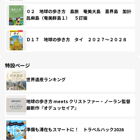
０２ 地球の歩き方 島旅 奄美大島 喜界島 加計
呂麻島（奄美群島１） ５訂版
Ｄ１７ 地球の歩き方 タイ ２０２７～２０２８
特設ページ
世界遺産ランキング
地球の歩き方 meets クリストファー・ノーラン監督
最新作『オデュッセイア』
準備も滞在もスマートに！ トラベルハック2026