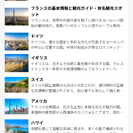
できる。朝目覚めてから夜眠るまで、すべての瞬間を楽し
と文化が詰まったヨーロッパ屈指の旅行先だ。多様な地域
フランスの基本情報と観光ガイド・有名観光スポ
ませてくれるイタリアで、忘れられない旅をしてみよう！
文化が根付くこの国では、情熱的なフラメンコ、熱気あふ
なお、新着のイタリア情報は
コンテンツ一覧
を参照してほ
れる闘牛、そして美味しいタパスが生活の一部となってい
ット
しい。
る。首都マドリードの洗練された雰囲気や、バルセロナの
フランスは、世界中の旅行者を魅了し続けるヨーロッパ屈
アートに溢れた街角から、地方では古代ローマ遺跡や中世
指の観光地だ。首都パリのエッフェル塔やルーブル美術館
の城塞都市、穏やかなビーチリゾートまで多彩な表情を見
といった象徴的なスポットから、田舎町の古風な美しさま
せる。地方によって風土や気候が異なるスペインはその個
ドイツ
で、幅広い魅力が詰まっている。華麗な宮殿、歴史的な大
性で訪れる人を魅了する。 なお、新着のスペイン情報は
コ
聖堂、美しいビーチ、そして豊かな自然が、訪れる者を心
ドイツは、豊かな歴史と多彩な文化が交差するヨーロッパ
ンテンツ一覧
を参照してほしい。
から魅了する。また、フランスは美食の国としても知ら
の中心に位置する国。中世の街並みが残るロマンチック街
れ、フランス料理はユネスコ無形文化遺産にも登録されて
道から、未来を先取りするようなモダンな都市まで多様な
イギリス
いる。シャンパンの発祥地であるランス、プロヴァンスの
顔を持つこの国は、どこを歩いても飽きることがない。ベ
香り高いラベンダー畑など、多彩な楽しみ方が可能だ。さ
ルリンの文化的活気、バイエルン州のアルプスの絶景、そ
イギリスは、古きよき伝統と最先端が共存する国。ウェス
らに、パリ以外の地域にも魅力が溢れており、どの街角に
してライン川沿いのワイン畑といった風景は必見。ビール
トミンスター寺院や大英博物館のようなランドマーク、歴
も豊かな歴史と文化が息づいている。パリ以外の個性あふ
とソーセージを味わいながら地元の人と過ごす楽しい時間
史ある大学都市、美しい丘陵地帯や牧歌的な風景など、エ
れる地方に足を運ぶとそれぞれで全く異なる文化を体験で
スイス
は、お酒好きな人にはぜひ体験してほしい。 なお、新着の
リアごとに異なる魅力がある。また、優雅なアフタヌーン
きるだろう。 なお、新着のフランス情報は
コンテンツ一覧
ドイツ情報は
コンテンツ一覧
を参照してほしい。
ティー、ビール好きにはたまらない英国パブ、サッカー観
スイスの国土面積は九州ほどの広さだが、運行時刻が正確
を参照してほしい。
戦など、本場だからこそできる体験も豊富。イギリスを旅
な交通網が整備されており、初心者でも安心して個人旅行
して楽しみつくそう。 なお、新着のイギリス情報は
コンテ
を楽しめる。日本同様に時刻表どおりの旅が可能だ。中世
アメリカ
ンツ一覧
を参照してほしい。
の建物がそのまま残る町や、スイスならではのユニークな
博物館もあり、アルプス観光だけでなく町歩きも満喫する
アメリカ合衆国は、広大な土地と多様な文化が魅力の国。
ことができる。国民の所得が高いため物価も高いが、旅行
東海岸の都市部から西海岸のカリフォルニアまで、訪れる
者向けの交通パス提供のサービスもあり、うまく活用すれ
場所ごとに異なる風景と体験が待っている。ニューヨーク
ハワイ
ば市内交通費無料で観光を楽しむこともできる。 なお、新
のような巨大都市は、観光、ショッピング、エンターテイ
着のスイス情報は
コンテンツ一覧
を参照してほしい。
ンメントが詰まった刺激的なスポットだ。一方、アメリカ
年間を通じて温暖な気候に恵まれ、多くの島で構成される