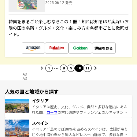
2025.06.12 発売
韓国をまるごと楽しむならこの１冊！知れば知るほど奥深いお
隣の国の名所・グルメ・文化・楽しみ方を各都市ごとに徹底ガ
イド。
詳細を見る
…
1
8
9
10
11
AD
AD
人気の国と地域から探す
イタリア
イタリアは歴史、文化、グルメ、自然と多彩な魅力にあふ
れた国。
ローマ
の古代遺跡やフィレンツェのルネッサンス
美術、ヴェネツィアの運河など、歴史あるスポットはもち
スペイン
ろん、トスカーナの美しい田園風景やアマルフィ海岸の絶
景など、自然景観も見逃せない。観光の合間には、本場の
イベリア半島のほぼ80％を占めるスペインは、太陽が降り
ピザやパスタなど、絶品のイタリア料理を堪能することも
注ぐ地中海沿岸から雄大なピレネー山脈まで、多彩な自然