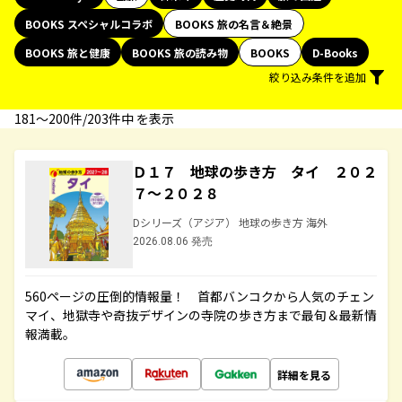
BOOKS スペシャルコラボ
BOOKS 旅の名言＆絶景
BOOKS 旅と健康
BOOKS 旅の読み物
BOOKS
D-Books
絞り込み条件を追加
181〜200件/203件中 を表示
Ｄ１７ 地球の歩き方 タイ ２０２
７～２０２８
Dシリーズ（アジア） 地球の歩き方 海外
2026.08.06 発売
560ページの圧倒的情報量！ 首都バンコクから人気のチェン
マイ、地獄寺や奇抜デザインの寺院の歩き方まで最旬＆最新情
報満載。
詳細を見る