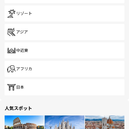
リゾート
アジア
中近東
アフリカ
日本
人気スポット