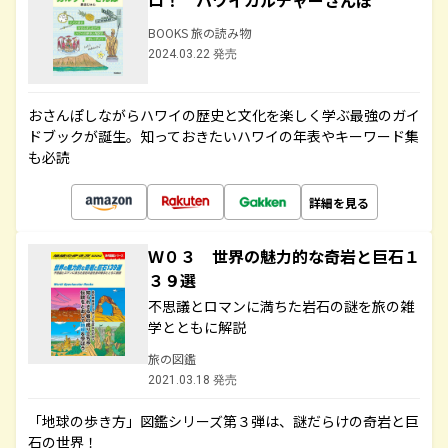
ロ！ ハワイカルチャーさんぽ
BOOKS 旅の読み物
2024.03.22 発売
おさんぽしながらハワイの歴史と文化を楽しく学ぶ最強のガイ
ドブックが誕生。知っておきたいハワイの年表やキーワード集
も必読
詳細を見る
Ｗ０３ 世界の魅力的な奇岩と巨石１
３９選
不思議とロマンに満ちた岩石の謎を旅の雑
学とともに解説
旅の図鑑
2021.03.18 発売
「地球の歩き方」図鑑シリーズ第３弾は、謎だらけの奇岩と巨
石の世界！