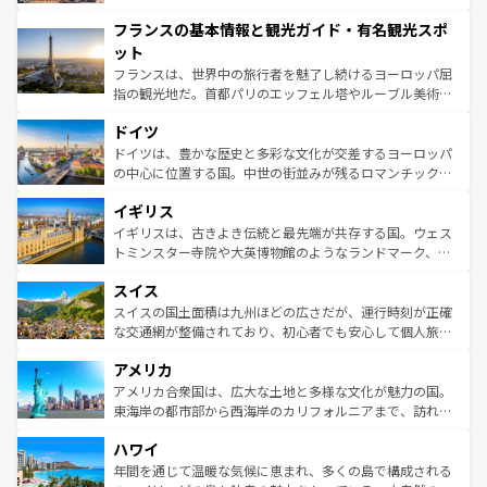
できる。朝目覚めてから夜眠るまで、すべての瞬間を楽し
と文化が詰まったヨーロッパ屈指の旅行先だ。多様な地域
フランスの基本情報と観光ガイド・有名観光スポ
ませてくれるイタリアで、忘れられない旅をしてみよう！
文化が根付くこの国では、情熱的なフラメンコ、熱気あふ
なお、新着のイタリア情報は
コンテンツ一覧
を参照してほ
れる闘牛、そして美味しいタパスが生活の一部となってい
ット
しい。
る。首都マドリードの洗練された雰囲気や、バルセロナの
フランスは、世界中の旅行者を魅了し続けるヨーロッパ屈
アートに溢れた街角から、地方では古代ローマ遺跡や中世
指の観光地だ。首都パリのエッフェル塔やルーブル美術館
の城塞都市、穏やかなビーチリゾートまで多彩な表情を見
といった象徴的なスポットから、田舎町の古風な美しさま
せる。地方によって風土や気候が異なるスペインはその個
ドイツ
で、幅広い魅力が詰まっている。華麗な宮殿、歴史的な大
性で訪れる人を魅了する。 なお、新着のスペイン情報は
コ
聖堂、美しいビーチ、そして豊かな自然が、訪れる者を心
ドイツは、豊かな歴史と多彩な文化が交差するヨーロッパ
ンテンツ一覧
を参照してほしい。
から魅了する。また、フランスは美食の国としても知ら
の中心に位置する国。中世の街並みが残るロマンチック街
れ、フランス料理はユネスコ無形文化遺産にも登録されて
道から、未来を先取りするようなモダンな都市まで多様な
イギリス
いる。シャンパンの発祥地であるランス、プロヴァンスの
顔を持つこの国は、どこを歩いても飽きることがない。ベ
香り高いラベンダー畑など、多彩な楽しみ方が可能だ。さ
ルリンの文化的活気、バイエルン州のアルプスの絶景、そ
イギリスは、古きよき伝統と最先端が共存する国。ウェス
らに、パリ以外の地域にも魅力が溢れており、どの街角に
してライン川沿いのワイン畑といった風景は必見。ビール
トミンスター寺院や大英博物館のようなランドマーク、歴
も豊かな歴史と文化が息づいている。パリ以外の個性あふ
とソーセージを味わいながら地元の人と過ごす楽しい時間
史ある大学都市、美しい丘陵地帯や牧歌的な風景など、エ
れる地方に足を運ぶとそれぞれで全く異なる文化を体験で
スイス
は、お酒好きな人にはぜひ体験してほしい。 なお、新着の
リアごとに異なる魅力がある。また、優雅なアフタヌーン
きるだろう。 なお、新着のフランス情報は
コンテンツ一覧
ドイツ情報は
コンテンツ一覧
を参照してほしい。
ティー、ビール好きにはたまらない英国パブ、サッカー観
スイスの国土面積は九州ほどの広さだが、運行時刻が正確
を参照してほしい。
戦など、本場だからこそできる体験も豊富。イギリスを旅
な交通網が整備されており、初心者でも安心して個人旅行
して楽しみつくそう。 なお、新着のイギリス情報は
コンテ
を楽しめる。日本同様に時刻表どおりの旅が可能だ。中世
アメリカ
ンツ一覧
を参照してほしい。
の建物がそのまま残る町や、スイスならではのユニークな
博物館もあり、アルプス観光だけでなく町歩きも満喫する
アメリカ合衆国は、広大な土地と多様な文化が魅力の国。
ことができる。国民の所得が高いため物価も高いが、旅行
東海岸の都市部から西海岸のカリフォルニアまで、訪れる
者向けの交通パス提供のサービスもあり、うまく活用すれ
場所ごとに異なる風景と体験が待っている。ニューヨーク
ハワイ
ば市内交通費無料で観光を楽しむこともできる。 なお、新
のような巨大都市は、観光、ショッピング、エンターテイ
着のスイス情報は
コンテンツ一覧
を参照してほしい。
ンメントが詰まった刺激的なスポットだ。一方、アメリカ
年間を通じて温暖な気候に恵まれ、多くの島で構成される