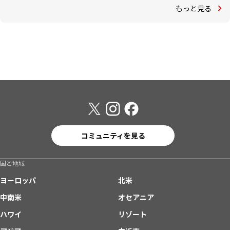
もっと見る
コミュニティを見る
国と地域
ヨーロッパ
北米
中南米
オセアニア
ハワイ
リゾート