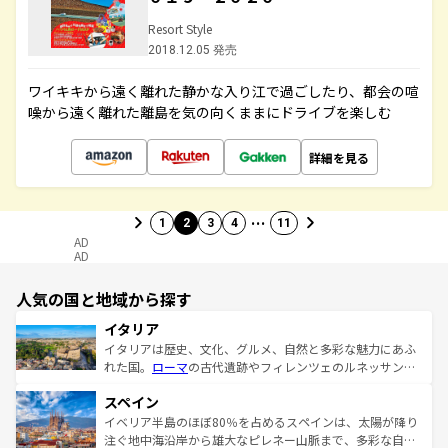
Resort Style
2018.12.05 発売
ワイキキから遠く離れた静かな入り江で過ごしたり、都会の喧
噪から遠く離れた離島を気の向くままにドライブを楽しむ
詳細を見る
…
1
2
3
4
11
AD
AD
人気の国と地域から探す
イタリア
イタリアは歴史、文化、グルメ、自然と多彩な魅力にあふ
れた国。
ローマ
の古代遺跡やフィレンツェのルネッサンス
美術、ヴェネツィアの運河など、歴史あるスポットはもち
スペイン
ろん、トスカーナの美しい田園風景やアマルフィ海岸の絶
景など、自然景観も見逃せない。観光の合間には、本場の
イベリア半島のほぼ80％を占めるスペインは、太陽が降り
ピザやパスタなど、絶品のイタリア料理を堪能することも
注ぐ地中海沿岸から雄大なピレネー山脈まで、多彩な自然