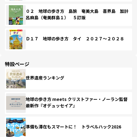
０２ 地球の歩き方 島旅 奄美大島 喜界島 加計
呂麻島（奄美群島１） ５訂版
Ｄ１７ 地球の歩き方 タイ ２０２７～２０２８
特設ページ
世界遺産ランキング
地球の歩き方 meets クリストファー・ノーラン監督
最新作『オデュッセイア』
準備も滞在もスマートに！ トラベルハック2026