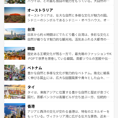
西部には大自然が広がり、グランドキャニオンやイエロー
ハワイは、どの島も独自の魅力をもっている。大自然の神
ストーン国立公園といった絶景が堪能できる。さらに、南
秘を感じたいなら、火山が生み出した壮大な景観を誇るハ
オーストラリア
部のニューオーリンズでは、音楽と美食が融合した独特の
ワイ島は見逃せない。また、定番の観光地といえばオアフ
文化が魅力。旅行者はアメリカの各地域で異なる魅力を楽
島だが、静かな自然を求めるならマウイ島やカウアイ島が
オーストラリアは、壮大な自然と多様な文化が魅力の国。
しみながら、その多様性と豊かな歴史を感じることができ
おすすめ。エメラルドグリーンに輝く海をはじめ、豊かな
シドニーのシンボルであるシドニー・オペラハウス、オー
るだろう。車でのロードトリップや列車の旅も、アメリカ
文化や歴史が息づいている。「アロハスピリット」と呼ば
ストラリア東海岸北部に広がる大サンゴ礁地帯グレートバ
ならではの贅沢な旅のスタイルだ。 なお、新着のアメリカ
台湾
れるおもてなしの心で訪れる人々を迎えてくれるハワイの
リアリーフや大陸中央部にそびえるウルル（エアーズロッ
情報は
コンテンツ一覧
を参照してほしい。
人々、おいしいローカルフードやハワイアンミュージッ
ク）、タスマニアの美しい原生林やケアンズの熱帯雨林な
日本から約４時間ほどでたどり着く台湾は、多彩な文化と
ク、伝統的なフラダンスなど、すべてがハワイの魅力を彩
ど、見どころがたくさん。また、カフェやワイン、オージ
自然が織りなす魅力的な観光地。活気あふれる大都市の台
っている。訪れるたびに新しい発見と感動が待っているハ
ービーフなどの食文化も豊かで、美味しいものであふれて
北やノスタルジックな町並みが人気な九份（ジォウフェ
ワイを、存分に味わってほしい。 なお、新着のハワイ情報
韓国
いる。アクティビティも充実しており、サーフィンやダイ
ン）、静ひつな山岳地帯である台湾東部など、都市の喧騒
は
コンテンツ一覧
を参照してほしい。
ビング、ハイキングなど、アウトドア好きにはたまらな
と山間の静けさが共存しており、訪れる人に新しい発見と
歴史ある王朝文化が残る一方で、最先端のファッションやK
い。オーストラリアの多彩な魅力を存分に味わいつくそ
驚きをもたらしてくれる。また、奥深い台湾の食文化も魅
-POPで世界を席巻している韓国。首都ソウルの宮殿や伝統
う。 なお、新着のオーストラリア情報は
コンテンツ一覧
を
力で、夜市などの屋台グルメから高級料理、ヘルシーで美
家屋が並ぶエリアでは韓国の歴史と文化に浸ることがで
参照してほしい。
ベトナム
容にもいいと評判のスイーツなど、バラエティ豊かな料理
き、地方に足を延ばせば四季折々の自然美を楽しむことが
が味わえる。 なお、新着の台湾情報は
コンテンツ一覧
を参
できる。そして、キムチや焼肉、絶品のストリートフード
豊かな自然と多様な文化が魅力的なベトナム。南北に細長
照してほしい。
まで、さまざまな韓国料理が待っている。夜には、韓国な
く伸びる国土には、広大な田園風景や青々とした山々、世
らではのナイトライフも堪能できる。あたたかいホスピタ
界遺産に登録された壮大な自然景観が点在し、都市部では
タイ
リティに包まれながら、韓国の多彩な魅力を心ゆくまで味
急速な発展と共に伝統が息づく。ハノイの古い町並みやホ
わってみてほしい。 なお、新着の韓国情報は
コンテンツ一
ーチミン市のフランス統治時代の建物も、独特の雰囲気を
タイは、東南アジアに位置する豊かな自然と歴史が息づく
覧
を参照してほしい。
醸し出している。また、バラエティの豊かさとおいしさで
国だ。首都バンコクは高層ビルが立ち並ぶ一方、伝統的な
世界中の食通を魅了してやまないベトナム料理も魅力のひ
寺院や市場がいたるところに点在し、古きよき文化と現代
香港
とつ。フォーやバインミー、ベトナムコーヒーなどは、ぜ
の活気が交差している。北部ではチェンマイなどの山岳地
ひ現地で味わいたい。どの地域を訪れてもあたたかい人々
帯で自然と触れ合い、南部ではプーケットやクラビの美し
アジアと西洋の文化が交わる香港は、特有のエネルギーを
が旅行者を迎えてくれるので、きっと忘れられない旅にな
いビーチでリゾート気分を楽しむことができる。タイ料理
もっている。ヴィクトリア湾に広がる壮大な景色、近未来