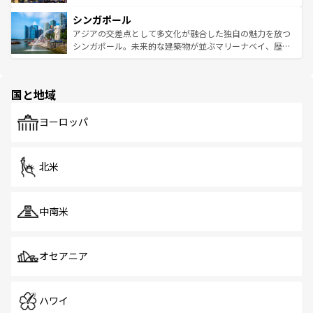
るはずだ。 なお、新着のベトナム情報は
コンテンツ一覧
を
は世界的に有名で、屋台から高級レストランまで味覚を刺
的なアートスポット、そして歴史と現代が融合した町並
参照してほしい。
シンガポール
激する。気候は一年中温暖で、どの季節にも異なる楽しみ
み、どこを訪れても感動するはず。観光スポットが密集し
が待っている。親しみやすいタイの人々、仏教を中心とし
ており、効率よく見どころを回れるのも魅力。息をのむよ
アジアの交差点として多文化が融合した独自の魅力を放つ
た文化、そして多様な観光資源が、訪れる旅人を魅了し続
うな絶景から文化的な体験まで、香港を存分に楽しみ尽く
シンガポール。未来的な建築物が並ぶマリーナベイ、歴史
ける。 なお、新着のタイ情報は
コンテンツ一覧
を参照して
そう。 なお、新着の香港情報は
コンテンツ一覧
を参照して
と伝統を感じられるエスニックタウン、多数の緑豊かな公
ほしい。
ほしい。
園や自然保護区など、自然が調和した近代的な景観と文化
の多様性あふれるカラフルな町は、どこを歩いても新しい
国と地域
発見がある。さらに、治安のよさや充実した公共交通機関
も、旅行者にとっては魅力的なポイント。グルメも豊富
で、ホーカーズは地元の風情を楽しめる外せないスポット
ヨーロッパ
だ。訪れる人を飽きさせないシンガポールで、多様な魅力
を体感しよう。 なお、新着のシンガポール情報は
コンテン
ツ一覧
を参照してほしい。
北米
中南米
オセアニア
ハワイ