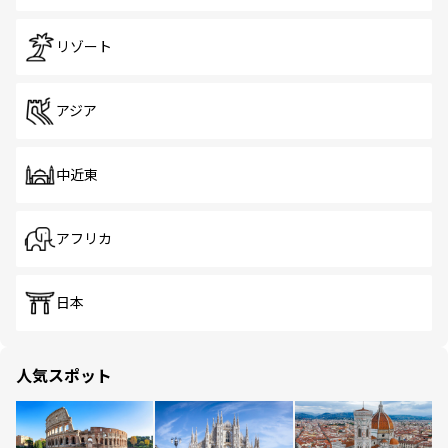
リゾート
アジア
中近東
アフリカ
日本
人気スポット