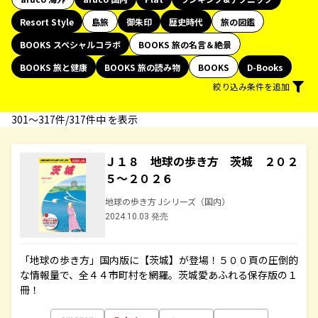
Resort Style
島旅
御朱印
歴史時代
旅の図鑑
BOOKS スペシャルコラボ
BOOKS 旅の名言＆絶景
BOOKS 旅と健康
BOOKS 旅の読み物
BOOKS
D-Books
絞り込み条件を追加
301〜317件/317件中 を表示
Ｊ１８ 地球の歩き方 茨城 ２０２
５～２０２６
地球の歩き方 Jシリーズ（国内）
2024.10.03 発売
「地球の歩き方」国内版に【茨城】が登場！５００頁の圧倒的
な情報量で、全４４市町村を網羅。茨城愛あふれる保存版の１
冊！