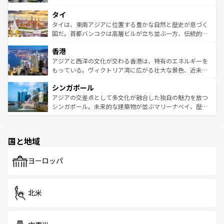
らではのナイトライフも堪能できる。あたたかいホスピタ
界遺産に登録された壮大な自然景観が点在し、都市部では
タイ
リティに包まれながら、韓国の多彩な魅力を心ゆくまで味
急速な発展と共に伝統が息づく。ハノイの古い町並みやホ
わってみてほしい。 なお、新着の韓国情報は
コンテンツ一
ーチミン市のフランス統治時代の建物も、独特の雰囲気を
タイは、東南アジアに位置する豊かな自然と歴史が息づく
覧
を参照してほしい。
醸し出している。また、バラエティの豊かさとおいしさで
国だ。首都バンコクは高層ビルが立ち並ぶ一方、伝統的な
世界中の食通を魅了してやまないベトナム料理も魅力のひ
寺院や市場がいたるところに点在し、古きよき文化と現代
香港
とつ。フォーやバインミー、ベトナムコーヒーなどは、ぜ
の活気が交差している。北部ではチェンマイなどの山岳地
ひ現地で味わいたい。どの地域を訪れてもあたたかい人々
帯で自然と触れ合い、南部ではプーケットやクラビの美し
アジアと西洋の文化が交わる香港は、特有のエネルギーを
が旅行者を迎えてくれるので、きっと忘れられない旅にな
いビーチでリゾート気分を楽しむことができる。タイ料理
もっている。ヴィクトリア湾に広がる壮大な景色、近未来
るはずだ。 なお、新着のベトナム情報は
コンテンツ一覧
を
は世界的に有名で、屋台から高級レストランまで味覚を刺
的なアートスポット、そして歴史と現代が融合した町並
参照してほしい。
シンガポール
激する。気候は一年中温暖で、どの季節にも異なる楽しみ
み、どこを訪れても感動するはず。観光スポットが密集し
が待っている。親しみやすいタイの人々、仏教を中心とし
ており、効率よく見どころを回れるのも魅力。息をのむよ
アジアの交差点として多文化が融合した独自の魅力を放つ
た文化、そして多様な観光資源が、訪れる旅人を魅了し続
うな絶景から文化的な体験まで、香港を存分に楽しみ尽く
シンガポール。未来的な建築物が並ぶマリーナベイ、歴史
ける。 なお、新着のタイ情報は
コンテンツ一覧
を参照して
そう。 なお、新着の香港情報は
コンテンツ一覧
を参照して
と伝統を感じられるエスニックタウン、多数の緑豊かな公
ほしい。
ほしい。
園や自然保護区など、自然が調和した近代的な景観と文化
の多様性あふれるカラフルな町は、どこを歩いても新しい
国と地域
発見がある。さらに、治安のよさや充実した公共交通機関
も、旅行者にとっては魅力的なポイント。グルメも豊富
で、ホーカーズは地元の風情を楽しめる外せないスポット
ヨーロッパ
だ。訪れる人を飽きさせないシンガポールで、多様な魅力
を体感しよう。 なお、新着のシンガポール情報は
コンテン
ツ一覧
を参照してほしい。
北米