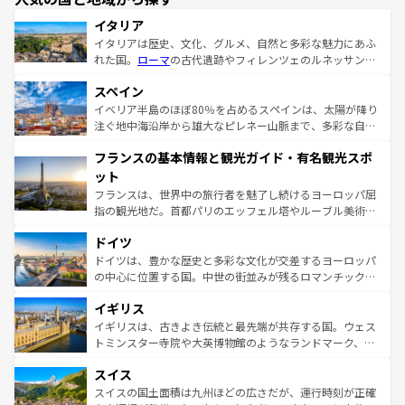
イタリア
イタリアは歴史、文化、グルメ、自然と多彩な魅力にあふ
れた国。
ローマ
の古代遺跡やフィレンツェのルネッサンス
美術、ヴェネツィアの運河など、歴史あるスポットはもち
スペイン
ろん、トスカーナの美しい田園風景やアマルフィ海岸の絶
景など、自然景観も見逃せない。観光の合間には、本場の
イベリア半島のほぼ80％を占めるスペインは、太陽が降り
ピザやパスタなど、絶品のイタリア料理を堪能することも
注ぐ地中海沿岸から雄大なピレネー山脈まで、多彩な自然
できる。朝目覚めてから夜眠るまで、すべての瞬間を楽し
と文化が詰まったヨーロッパ屈指の旅行先だ。多様な地域
フランスの基本情報と観光ガイド・有名観光スポ
ませてくれるイタリアで、忘れられない旅をしてみよう！
文化が根付くこの国では、情熱的なフラメンコ、熱気あふ
なお、新着のイタリア情報は
コンテンツ一覧
を参照してほ
れる闘牛、そして美味しいタパスが生活の一部となってい
ット
しい。
る。首都マドリードの洗練された雰囲気や、バルセロナの
フランスは、世界中の旅行者を魅了し続けるヨーロッパ屈
アートに溢れた街角から、地方では古代ローマ遺跡や中世
指の観光地だ。首都パリのエッフェル塔やルーブル美術館
の城塞都市、穏やかなビーチリゾートまで多彩な表情を見
といった象徴的なスポットから、田舎町の古風な美しさま
せる。地方によって風土や気候が異なるスペインはその個
ドイツ
で、幅広い魅力が詰まっている。華麗な宮殿、歴史的な大
性で訪れる人を魅了する。 なお、新着のスペイン情報は
コ
聖堂、美しいビーチ、そして豊かな自然が、訪れる者を心
ドイツは、豊かな歴史と多彩な文化が交差するヨーロッパ
ンテンツ一覧
を参照してほしい。
から魅了する。また、フランスは美食の国としても知ら
の中心に位置する国。中世の街並みが残るロマンチック街
れ、フランス料理はユネスコ無形文化遺産にも登録されて
道から、未来を先取りするようなモダンな都市まで多様な
イギリス
いる。シャンパンの発祥地であるランス、プロヴァンスの
顔を持つこの国は、どこを歩いても飽きることがない。ベ
香り高いラベンダー畑など、多彩な楽しみ方が可能だ。さ
ルリンの文化的活気、バイエルン州のアルプスの絶景、そ
イギリスは、古きよき伝統と最先端が共存する国。ウェス
らに、パリ以外の地域にも魅力が溢れており、どの街角に
してライン川沿いのワイン畑といった風景は必見。ビール
トミンスター寺院や大英博物館のようなランドマーク、歴
も豊かな歴史と文化が息づいている。パリ以外の個性あふ
とソーセージを味わいながら地元の人と過ごす楽しい時間
史ある大学都市、美しい丘陵地帯や牧歌的な風景など、エ
れる地方に足を運ぶとそれぞれで全く異なる文化を体験で
スイス
は、お酒好きな人にはぜひ体験してほしい。 なお、新着の
リアごとに異なる魅力がある。また、優雅なアフタヌーン
きるだろう。 なお、新着のフランス情報は
コンテンツ一覧
ドイツ情報は
コンテンツ一覧
を参照してほしい。
ティー、ビール好きにはたまらない英国パブ、サッカー観
スイスの国土面積は九州ほどの広さだが、運行時刻が正確