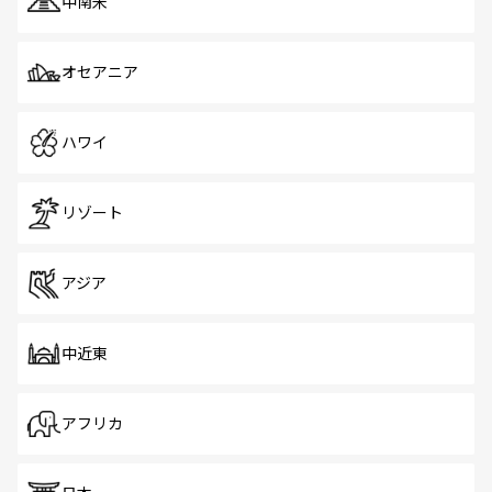
中南米
オセアニア
ハワイ
リゾート
アジア
中近東
アフリカ