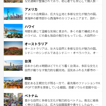
を参照してほしい。
戦など、本場だからこそできる体験も豊富。イギリスを旅
な交通網が整備されており、初心者でも安心して個人旅行
して楽しみつくそう。 なお、新着のイギリス情報は
コンテ
を楽しめる。日本同様に時刻表どおりの旅が可能だ。中世
アメリカ
ンツ一覧
を参照してほしい。
の建物がそのまま残る町や、スイスならではのユニークな
博物館もあり、アルプス観光だけでなく町歩きも満喫する
アメリカ合衆国は、広大な土地と多様な文化が魅力の国。
ことができる。国民の所得が高いため物価も高いが、旅行
東海岸の都市部から西海岸のカリフォルニアまで、訪れる
者向けの交通パス提供のサービスもあり、うまく活用すれ
場所ごとに異なる風景と体験が待っている。ニューヨーク
ハワイ
ば市内交通費無料で観光を楽しむこともできる。 なお、新
のような巨大都市は、観光、ショッピング、エンターテイ
着のスイス情報は
コンテンツ一覧
を参照してほしい。
ンメントが詰まった刺激的なスポットだ。一方、アメリカ
年間を通じて温暖な気候に恵まれ、多くの島で構成される
西部には大自然が広がり、グランドキャニオンやイエロー
ハワイは、どの島も独自の魅力をもっている。大自然の神
ストーン国立公園といった絶景が堪能できる。さらに、南
秘を感じたいなら、火山が生み出した壮大な景観を誇るハ
オーストラリア
部のニューオーリンズでは、音楽と美食が融合した独特の
ワイ島は見逃せない。また、定番の観光地といえばオアフ
文化が魅力。旅行者はアメリカの各地域で異なる魅力を楽
島だが、静かな自然を求めるならマウイ島やカウアイ島が
オーストラリアは、壮大な自然と多様な文化が魅力の国。
しみながら、その多様性と豊かな歴史を感じることができ
おすすめ。エメラルドグリーンに輝く海をはじめ、豊かな
シドニーのシンボルであるシドニー・オペラハウス、オー
るだろう。車でのロードトリップや列車の旅も、アメリカ
文化や歴史が息づいている。「アロハスピリット」と呼ば
ストラリア東海岸北部に広がる大サンゴ礁地帯グレートバ
ならではの贅沢な旅のスタイルだ。 なお、新着のアメリカ
台湾
れるおもてなしの心で訪れる人々を迎えてくれるハワイの
リアリーフや大陸中央部にそびえるウルル（エアーズロッ
情報は
コンテンツ一覧
を参照してほしい。
人々、おいしいローカルフードやハワイアンミュージッ
ク）、タスマニアの美しい原生林やケアンズの熱帯雨林な
日本から約４時間ほどでたどり着く台湾は、多彩な文化と
ク、伝統的なフラダンスなど、すべてがハワイの魅力を彩
ど、見どころがたくさん。また、カフェやワイン、オージ
自然が織りなす魅力的な観光地。活気あふれる大都市の台
っている。訪れるたびに新しい発見と感動が待っているハ
ービーフなどの食文化も豊かで、美味しいものであふれて
北やノスタルジックな町並みが人気な九份（ジォウフェ
ワイを、存分に味わってほしい。 なお、新着のハワイ情報
韓国
いる。アクティビティも充実しており、サーフィンやダイ
ン）、静ひつな山岳地帯である台湾東部など、都市の喧騒
は
コンテンツ一覧
を参照してほしい。
ビング、ハイキングなど、アウトドア好きにはたまらな
と山間の静けさが共存しており、訪れる人に新しい発見と
歴史ある王朝文化が残る一方で、最先端のファッションやK
い。オーストラリアの多彩な魅力を存分に味わいつくそ
驚きをもたらしてくれる。また、奥深い台湾の食文化も魅
-POPで世界を席巻している韓国。首都ソウルの宮殿や伝統
う。 なお、新着のオーストラリア情報は
コンテンツ一覧
を
力で、夜市などの屋台グルメから高級料理、ヘルシーで美
家屋が並ぶエリアでは韓国の歴史と文化に浸ることがで
参照してほしい。
ベトナム
容にもいいと評判のスイーツなど、バラエティ豊かな料理
き、地方に足を延ばせば四季折々の自然美を楽しむことが
が味わえる。 なお、新着の台湾情報は
コンテンツ一覧
を参
できる。そして、キムチや焼肉、絶品のストリートフード
豊かな自然と多様な文化が魅力的なベトナム。南北に細長
照してほしい。
まで、さまざまな韓国料理が待っている。夜には、韓国な
く伸びる国土には、広大な田園風景や青々とした山々、世