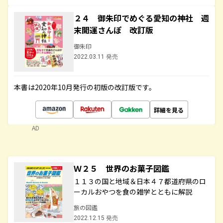
２４ 御朱印でめぐる愛知の神社 週
末開運さんぽ 改訂版
御朱印
2022.03.11 発売
本書は2020年10月発行の初版の改訂版です。
詳細を見る
AD
Ｗ２５ 世界のお菓子図鑑
１１３の国と地域＆日本４７都道府県のロ
ーカルおやつを食の雑学とともに解説
旅の図鑑
2022.12.15 発売