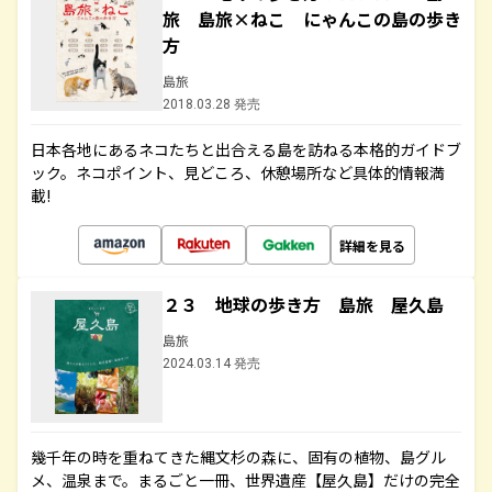
旅 島旅×ねこ にゃんこの島の歩き
方
島旅
2018.03.28 発売
日本各地にあるネコたちと出合える島を訪ねる本格的ガイドブ
ック。ネコポイント、見どころ、休憩場所など具体的情報満
載!
詳細を見る
２３ 地球の歩き方 島旅 屋久島
島旅
2024.03.14 発売
幾千年の時を重ねてきた縄文杉の森に、固有の植物、島グル
メ、温泉まで。まるごと一冊、世界遺産【屋久島】だけの完全