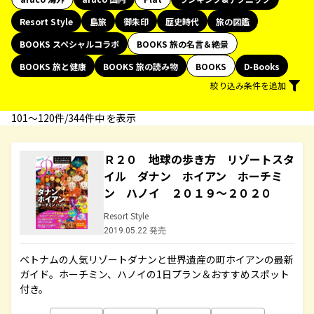
Resort Style
島旅
御朱印
歴史時代
旅の図鑑
BOOKS スペシャルコラボ
BOOKS 旅の名言＆絶景
BOOKS 旅と健康
BOOKS 旅の読み物
BOOKS
D-Books
絞り込み条件を追加
101〜120件/344件中 を表示
Ｒ２０ 地球の歩き方 リゾートスタ
イル ダナン ホイアン ホーチミ
ン ハノイ ２０１９～２０２０
Resort Style
2019.05.22 発売
ベトナムの人気リゾートダナンと世界遺産の町ホイアンの最新
ガイド。ホーチミン、ハノイの1日プラン＆おすすめスポット
付き。