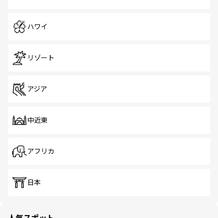
ハワイ
リゾート
アジア
中近東
アフリカ
日本
人気スポット