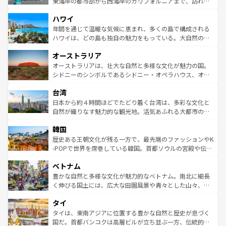
ことができる。国民の所得が高いため物価も高いが、旅行
東海岸の都市部から西海岸のカリフォルニアまで、訪れる
者向けの交通パス提供のサービスもあり、うまく活用すれ
場所ごとに異なる風景と体験が待っている。ニューヨーク
ハワイ
ば市内交通費無料で観光を楽しむこともできる。 なお、新
のような巨大都市は、観光、ショッピング、エンターテイ
着のスイス情報は
コンテンツ一覧
を参照してほしい。
ンメントが詰まった刺激的なスポットだ。一方、アメリカ
年間を通じて温暖な気候に恵まれ、多くの島で構成される
西部には大自然が広がり、グランドキャニオンやイエロー
ハワイは、どの島も独自の魅力をもっている。大自然の神
ストーン国立公園といった絶景が堪能できる。さらに、南
秘を感じたいなら、火山が生み出した壮大な景観を誇るハ
オーストラリア
部のニューオーリンズでは、音楽と美食が融合した独特の
ワイ島は見逃せない。また、定番の観光地といえばオアフ
文化が魅力。旅行者はアメリカの各地域で異なる魅力を楽
島だが、静かな自然を求めるならマウイ島やカウアイ島が
オーストラリアは、壮大な自然と多様な文化が魅力の国。
しみながら、その多様性と豊かな歴史を感じることができ
おすすめ。エメラルドグリーンに輝く海をはじめ、豊かな
シドニーのシンボルであるシドニー・オペラハウス、オー
るだろう。車でのロードトリップや列車の旅も、アメリカ
文化や歴史が息づいている。「アロハスピリット」と呼ば
ストラリア東海岸北部に広がる大サンゴ礁地帯グレートバ
ならではの贅沢な旅のスタイルだ。 なお、新着のアメリカ
台湾
れるおもてなしの心で訪れる人々を迎えてくれるハワイの
リアリーフや大陸中央部にそびえるウルル（エアーズロッ
情報は
コンテンツ一覧
を参照してほしい。
人々、おいしいローカルフードやハワイアンミュージッ
ク）、タスマニアの美しい原生林やケアンズの熱帯雨林な
日本から約４時間ほどでたどり着く台湾は、多彩な文化と
ク、伝統的なフラダンスなど、すべてがハワイの魅力を彩
ど、見どころがたくさん。また、カフェやワイン、オージ
自然が織りなす魅力的な観光地。活気あふれる大都市の台
っている。訪れるたびに新しい発見と感動が待っているハ
ービーフなどの食文化も豊かで、美味しいものであふれて
北やノスタルジックな町並みが人気な九份（ジォウフェ
ワイを、存分に味わってほしい。 なお、新着のハワイ情報
韓国
いる。アクティビティも充実しており、サーフィンやダイ
ン）、静ひつな山岳地帯である台湾東部など、都市の喧騒
は
コンテンツ一覧
を参照してほしい。
ビング、ハイキングなど、アウトドア好きにはたまらな
と山間の静けさが共存しており、訪れる人に新しい発見と
歴史ある王朝文化が残る一方で、最先端のファッションやK
い。オーストラリアの多彩な魅力を存分に味わいつくそ
驚きをもたらしてくれる。また、奥深い台湾の食文化も魅
-POPで世界を席巻している韓国。首都ソウルの宮殿や伝統
う。 なお、新着のオーストラリア情報は
コンテンツ一覧
を
力で、夜市などの屋台グルメから高級料理、ヘルシーで美
家屋が並ぶエリアでは韓国の歴史と文化に浸ることがで
参照してほしい。
ベトナム
容にもいいと評判のスイーツなど、バラエティ豊かな料理
き、地方に足を延ばせば四季折々の自然美を楽しむことが
が味わえる。 なお、新着の台湾情報は
コンテンツ一覧
を参
できる。そして、キムチや焼肉、絶品のストリートフード
豊かな自然と多様な文化が魅力的なベトナム。南北に細長
照してほしい。
まで、さまざまな韓国料理が待っている。夜には、韓国な
く伸びる国土には、広大な田園風景や青々とした山々、世
らではのナイトライフも堪能できる。あたたかいホスピタ
界遺産に登録された壮大な自然景観が点在し、都市部では
タイ
リティに包まれながら、韓国の多彩な魅力を心ゆくまで味
急速な発展と共に伝統が息づく。ハノイの古い町並みやホ
わってみてほしい。 なお、新着の韓国情報は
コンテンツ一
ーチミン市のフランス統治時代の建物も、独特の雰囲気を
タイは、東南アジアに位置する豊かな自然と歴史が息づく
覧
を参照してほしい。
醸し出している。また、バラエティの豊かさとおいしさで
国だ。首都バンコクは高層ビルが立ち並ぶ一方、伝統的な