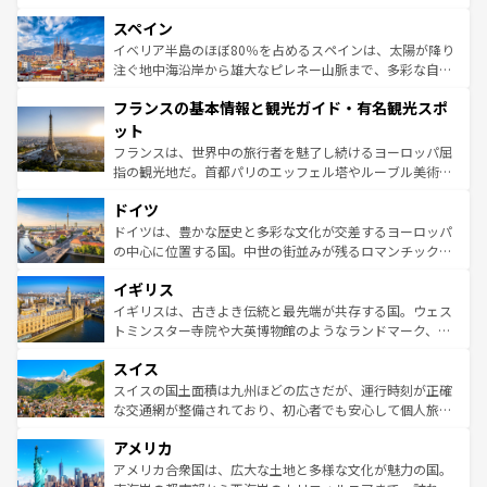
美術、ヴェネツィアの運河など、歴史あるスポットはもち
スペイン
ろん、トスカーナの美しい田園風景やアマルフィ海岸の絶
景など、自然景観も見逃せない。観光の合間には、本場の
イベリア半島のほぼ80％を占めるスペインは、太陽が降り
ピザやパスタなど、絶品のイタリア料理を堪能することも
注ぐ地中海沿岸から雄大なピレネー山脈まで、多彩な自然
できる。朝目覚めてから夜眠るまで、すべての瞬間を楽し
と文化が詰まったヨーロッパ屈指の旅行先だ。多様な地域
フランスの基本情報と観光ガイド・有名観光スポ
ませてくれるイタリアで、忘れられない旅をしてみよう！
文化が根付くこの国では、情熱的なフラメンコ、熱気あふ
なお、新着のイタリア情報は
コンテンツ一覧
を参照してほ
れる闘牛、そして美味しいタパスが生活の一部となってい
ット
しい。
る。首都マドリードの洗練された雰囲気や、バルセロナの
フランスは、世界中の旅行者を魅了し続けるヨーロッパ屈
アートに溢れた街角から、地方では古代ローマ遺跡や中世
指の観光地だ。首都パリのエッフェル塔やルーブル美術館
の城塞都市、穏やかなビーチリゾートまで多彩な表情を見
といった象徴的なスポットから、田舎町の古風な美しさま
せる。地方によって風土や気候が異なるスペインはその個
ドイツ
で、幅広い魅力が詰まっている。華麗な宮殿、歴史的な大
性で訪れる人を魅了する。 なお、新着のスペイン情報は
コ
聖堂、美しいビーチ、そして豊かな自然が、訪れる者を心
ドイツは、豊かな歴史と多彩な文化が交差するヨーロッパ
ンテンツ一覧
を参照してほしい。
から魅了する。また、フランスは美食の国としても知ら
の中心に位置する国。中世の街並みが残るロマンチック街
れ、フランス料理はユネスコ無形文化遺産にも登録されて
道から、未来を先取りするようなモダンな都市まで多様な
イギリス
いる。シャンパンの発祥地であるランス、プロヴァンスの
顔を持つこの国は、どこを歩いても飽きることがない。ベ
香り高いラベンダー畑など、多彩な楽しみ方が可能だ。さ
ルリンの文化的活気、バイエルン州のアルプスの絶景、そ
イギリスは、古きよき伝統と最先端が共存する国。ウェス
らに、パリ以外の地域にも魅力が溢れており、どの街角に
してライン川沿いのワイン畑といった風景は必見。ビール
トミンスター寺院や大英博物館のようなランドマーク、歴
も豊かな歴史と文化が息づいている。パリ以外の個性あふ
とソーセージを味わいながら地元の人と過ごす楽しい時間
史ある大学都市、美しい丘陵地帯や牧歌的な風景など、エ
れる地方に足を運ぶとそれぞれで全く異なる文化を体験で
スイス
は、お酒好きな人にはぜひ体験してほしい。 なお、新着の
リアごとに異なる魅力がある。また、優雅なアフタヌーン
きるだろう。 なお、新着のフランス情報は
コンテンツ一覧
ドイツ情報は
コンテンツ一覧
を参照してほしい。
ティー、ビール好きにはたまらない英国パブ、サッカー観
スイスの国土面積は九州ほどの広さだが、運行時刻が正確
を参照してほしい。
戦など、本場だからこそできる体験も豊富。イギリスを旅
な交通網が整備されており、初心者でも安心して個人旅行
して楽しみつくそう。 なお、新着のイギリス情報は
コンテ
を楽しめる。日本同様に時刻表どおりの旅が可能だ。中世
アメリカ
ンツ一覧
を参照してほしい。
の建物がそのまま残る町や、スイスならではのユニークな
博物館もあり、アルプス観光だけでなく町歩きも満喫する
アメリカ合衆国は、広大な土地と多様な文化が魅力の国。