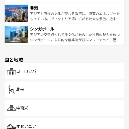
世界中の食通を魅了してやまないベトナム料理も魅力のひ
寺院や市場がいたるところに点在し、古きよき文化と現代
香港
とつ。フォーやバインミー、ベトナムコーヒーなどは、ぜ
の活気が交差している。北部ではチェンマイなどの山岳地
ひ現地で味わいたい。どの地域を訪れてもあたたかい人々
帯で自然と触れ合い、南部ではプーケットやクラビの美し
アジアと西洋の文化が交わる香港は、特有のエネルギーを
が旅行者を迎えてくれるので、きっと忘れられない旅にな
いビーチでリゾート気分を楽しむことができる。タイ料理
もっている。ヴィクトリア湾に広がる壮大な景色、近未来
るはずだ。 なお、新着のベトナム情報は
コンテンツ一覧
を
は世界的に有名で、屋台から高級レストランまで味覚を刺
的なアートスポット、そして歴史と現代が融合した町並
参照してほしい。
シンガポール
激する。気候は一年中温暖で、どの季節にも異なる楽しみ
み、どこを訪れても感動するはず。観光スポットが密集し
が待っている。親しみやすいタイの人々、仏教を中心とし
ており、効率よく見どころを回れるのも魅力。息をのむよ
アジアの交差点として多文化が融合した独自の魅力を放つ
た文化、そして多様な観光資源が、訪れる旅人を魅了し続
うな絶景から文化的な体験まで、香港を存分に楽しみ尽く
シンガポール。未来的な建築物が並ぶマリーナベイ、歴史
ける。 なお、新着のタイ情報は
コンテンツ一覧
を参照して
そう。 なお、新着の香港情報は
コンテンツ一覧
を参照して
と伝統を感じられるエスニックタウン、多数の緑豊かな公
ほしい。
ほしい。
園や自然保護区など、自然が調和した近代的な景観と文化
の多様性あふれるカラフルな町は、どこを歩いても新しい
国と地域
発見がある。さらに、治安のよさや充実した公共交通機関
も、旅行者にとっては魅力的なポイント。グルメも豊富
で、ホーカーズは地元の風情を楽しめる外せないスポット
ヨーロッパ
だ。訪れる人を飽きさせないシンガポールで、多様な魅力
を体感しよう。 なお、新着のシンガポール情報は
コンテン
ツ一覧
を参照してほしい。
北米
中南米
オセアニア