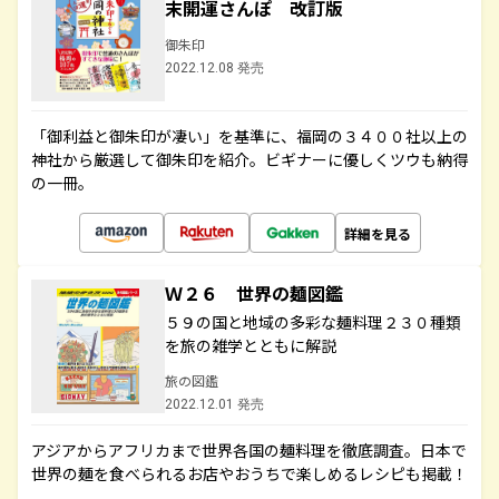
末開運さんぽ 改訂版
御朱印
2022.12.08 発売
「御利益と御朱印が凄い」を基準に、福岡の３４００社以上の
神社から厳選して御朱印を紹介。ビギナーに優しくツウも納得
の一冊。
詳細を見る
Ｗ２６ 世界の麺図鑑
５９の国と地域の多彩な麺料理２３０種類
を旅の雑学とともに解説
旅の図鑑
2022.12.01 発売
アジアからアフリカまで世界各国の麺料理を徹底調査。日本で
世界の麺を食べられるお店やおうちで楽しめるレシピも掲載！