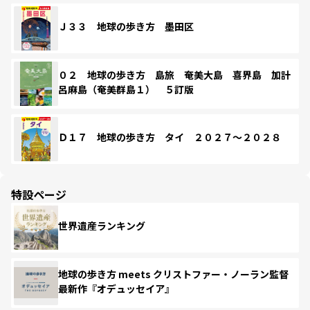
Ｊ３３ 地球の歩き方 墨田区
０２ 地球の歩き方 島旅 奄美大島 喜界島 加計
呂麻島（奄美群島１） ５訂版
Ｄ１７ 地球の歩き方 タイ ２０２７～２０２８
特設ページ
世界遺産ランキング
地球の歩き方 meets クリストファー・ノーラン監督
最新作『オデュッセイア』