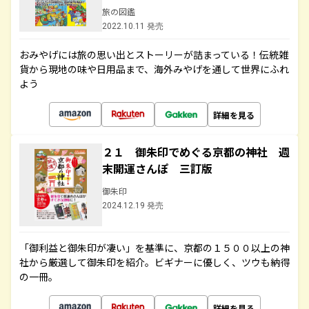
旅の図鑑
2022.10.11 発売
おみやげには旅の思い出とストーリーが詰まっている！伝統雑
貨から現地の味や日用品まで、海外みやげを通して世界にふれ
よう
詳細を見る
２１ 御朱印でめぐる京都の神社 週
末開運さんぽ 三訂版
御朱印
2024.12.19 発売
「御利益と御朱印が凄い」を基準に、京都の１５００以上の神
社から厳選して御朱印を紹介。ビギナーに優しく、ツウも納得
の一冊。
詳細を見る