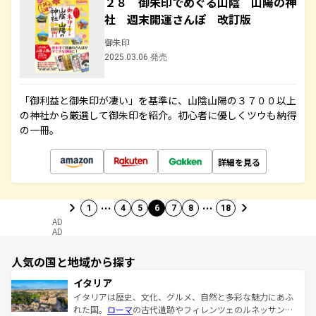
２８ 御朱印でめぐる山陰 山陽の神
社 週末開運さんぽ 改訂版
御朱印
2025.03.06 発売
「御利益と御朱印が凄い」を基準に、山陰山陽の３７００以上
の神社から厳選して御朱印を紹介。初心者に優しくツウも納得
の一冊。
詳細を見る
…
…
1
4
5
6
7
8
18
AD
AD
人気の国と地域から探す
イタリア
イタリアは歴史、文化、グルメ、自然と多彩な魅力にあふ
れた国。
ローマ
の古代遺跡やフィレンツェのルネッサンス