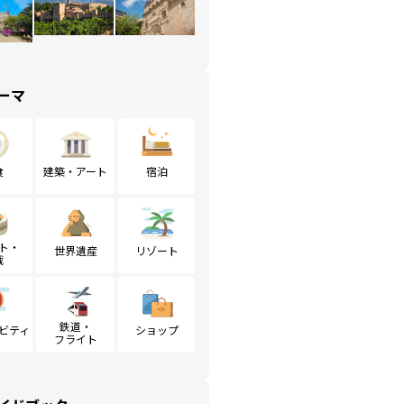
ーマ
食
建築・アート
宿泊
ト・
世界遺産
リゾート
戦
鉄道・
ビティ
ショップ
フライト