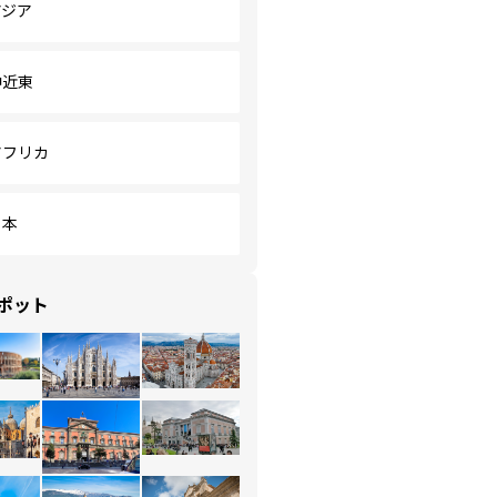
アジア
中近東
アフリカ
日本
ポット