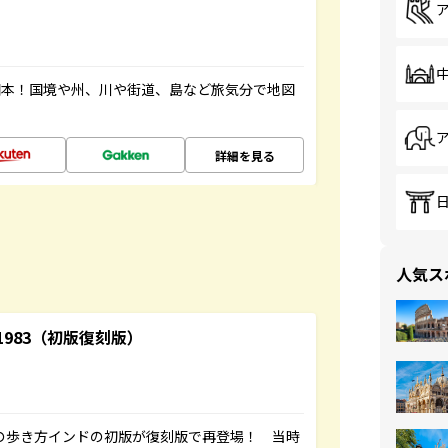
図本！国境や州、川や街道、島など旅気分で地図
詳細を見る
人気ス
-1983（初版復刻版）
球の歩き方インドの初版が復刻版で再登場！ 当時