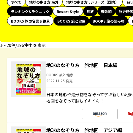
すべて
地球の歩き方 海外
地球の歩き方 Jシリーズ（国内）
ar
ランキング&テクニック
Resort Style
島旅
御朱印
歴史時代
BOOKS 旅の名言＆絶景
BOOKS 旅と健康
BOOKS 旅の読み物
1〜20件/196件中 を表示
地球のなぞり方 旅地図 日本編
BOOKS 旅と健康
2022.11.25 発売
日本の地形や造形物をなぞって学ぶ新しい地
地図をなぞって脳もイキイキ！
地球のなぞり方 旅地図 アジア編