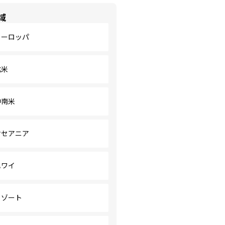
域
ヨーロッパ
北米
中南米
オセアニア
ハワイ
リゾート