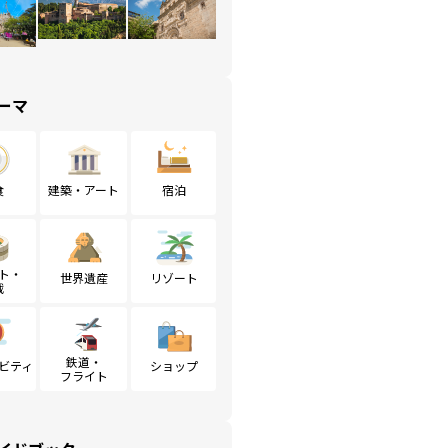
ーマ
食
建築・アート
宿泊
ト・
世界遺産
リゾート
戦
鉄道・
ビティ
ショップ
フライト