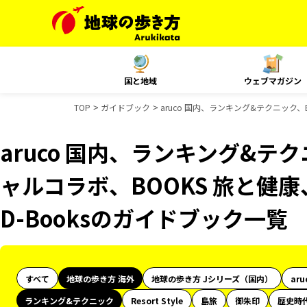
国と地域
ウェブマガジン
TOP
ガイドブック
aruco 国内、ランキング&テクニック、
aruco 国内、ランキング&テク
ャルコラボ、BOOKS 旅と健康
D-Booksのガイドブック一覧
すべて
地球の歩き方 海外
地球の歩き方 Jシリーズ（国内）
aru
ランキング&テクニック
Resort Style
島旅
御朱印
歴史時