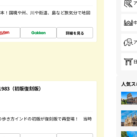
図本！国境や州、川や街道、島など旅気分で地図
詳細を見る
人気ス
-1983（初版復刻版）
球の歩き方インドの初版が復刻版で再登場！ 当時