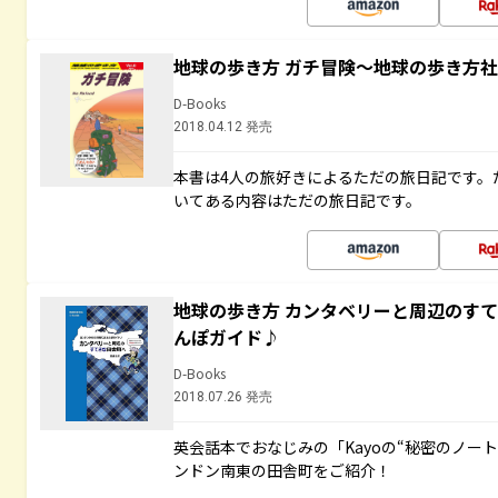
地球の歩き方 ガチ冒険～地球の歩き方
D-Books
2018.04.12 発売
本書は4人の旅好きによるただの旅日記です。
いてある内容はただの旅日記です。
地球の歩き方 カンタベリーと周辺のす
んぽガイド♪
D-Books
2018.07.26 発売
英会話本でおなじみの「Kayoの“秘密のノー
ンドン南東の田舎町をご紹介！