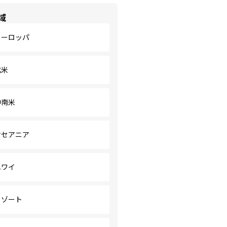
域
ヨーロッパ
北米
中南米
オセアニア
ハワイ
リゾート