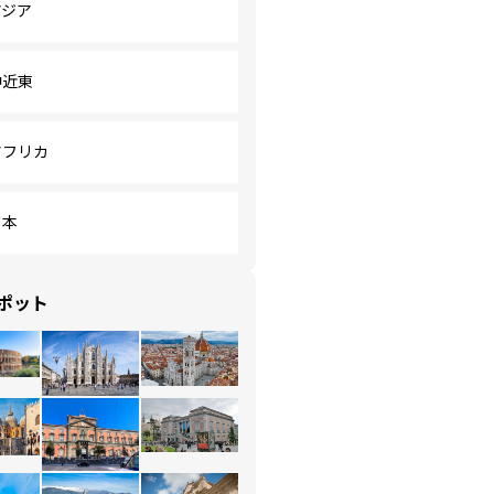
アジア
中近東
アフリカ
日本
ポット