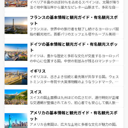
ピザやパスタなど、絶品のイタリア料理を堪能することも
イベリア半島のほぼ80％を占めるスペインは、太陽が降り
できる。朝目覚めてから夜眠るまで、すべての瞬間を楽し
注ぐ地中海沿岸から雄大なピレネー山脈まで、多彩な自然
ませてくれるイタリアで、忘れられない旅をしてみよう！
と文化が詰まったヨーロッパ屈指の旅行先だ。多様な地域
なお、新着のイタリア情報は
コンテンツ一覧
を参照してほ
フランスの基本情報と観光ガイド・有名観光スポ
文化が根付くこの国では、情熱的なフラメンコ、熱気あふ
しい。
れる闘牛、そして美味しいタパスが生活の一部となってい
ット
る。首都マドリードの洗練された雰囲気や、バルセロナの
フランスは、世界中の旅行者を魅了し続けるヨーロッパ屈
アートに溢れた街角から、地方では古代ローマ遺跡や中世
指の観光地だ。首都パリのエッフェル塔やルーブル美術館
の城塞都市、穏やかなビーチリゾートまで多彩な表情を見
といった象徴的なスポットから、田舎町の古風な美しさま
せる。地方によって風土や気候が異なるスペインはその個
ドイツの基本情報と観光ガイド・有名観光スポッ
で、幅広い魅力が詰まっている。華麗な宮殿、歴史的な大
性で訪れる人を魅了する。 なお、新着のスペイン情報は
コ
聖堂、美しいビーチ、そして豊かな自然が、訪れる者を心
ト
ンテンツ一覧
を参照してほしい。
から魅了する。また、フランスは美食の国としても知ら
ドイツは、豊かな歴史と多彩な文化が交差するヨーロッパ
れ、フランス料理はユネスコ無形文化遺産にも登録されて
の中心に位置する国。中世の街並みが残るロマンチック街
いる。シャンパンの発祥地であるランス、プロヴァンスの
道から、未来を先取りするようなモダンな都市まで多様な
香り高いラベンダー畑など、多彩な楽しみ方が可能だ。さ
イギリス
顔を持つこの国は、どこを歩いても飽きることがない。ベ
らに、パリ以外の地域にも魅力が溢れており、どの街角に
ルリンの文化的活気、バイエルン州のアルプスの絶景、そ
イギリスは、古きよき伝統と最先端が共存する国。ウェス
も豊かな歴史と文化が息づいている。パリ以外の個性あふ
してライン川沿いのワイン畑といった風景は必見。ビール
トミンスター寺院や大英博物館のようなランドマーク、歴
れる地方に足を運ぶとそれぞれで全く異なる文化を体験で
とソーセージを味わいながら地元の人と過ごす楽しい時間
史ある大学都市、美しい丘陵地帯や牧歌的な風景など、エ
きるだろう。 なお、新着のフランス情報は
コンテンツ一覧
スイス
は、お酒好きな人にはぜひ体験してほしい。 なお、新着の
リアごとに異なる魅力がある。また、優雅なアフタヌーン
を参照してほしい。
ドイツ情報は
コンテンツ一覧
を参照してほしい。
ティー、ビール好きにはたまらない英国パブ、サッカー観
スイスの国土面積は九州ほどの広さだが、運行時刻が正確
戦など、本場だからこそできる体験も豊富。イギリスを旅
な交通網が整備されており、初心者でも安心して個人旅行
して楽しみつくそう。 なお、新着のイギリス情報は
コンテ
を楽しめる。日本同様に時刻表どおりの旅が可能だ。中世
アメリカの基本情報と観光ガイド・有名観光スポ
ンツ一覧
を参照してほしい。
の建物がそのまま残る町や、スイスならではのユニークな
博物館もあり、アルプス観光だけでなく町歩きも満喫する
ット
ことができる。国民の所得が高いため物価も高いが、旅行
アメリカ合衆国は、広大な土地と多様な文化が魅力の国。