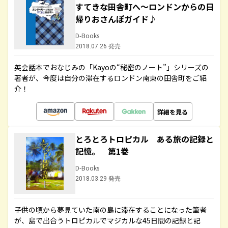
すてきな田舎町へ～ロンドンからの日
帰りおさんぽガイド♪
D-Books
2018.07.26 発売
英会話本でおなじみの「Kayoの“秘密のノート”」シリーズの
著者が、今度は自分の滞在するロンドン南東の田舎町をご紹
介！
詳細を見る
とろとろトロピカル ある旅の記録と
記憶。 第1巻
D-Books
2018.03.29 発売
子供の頃から夢見ていた南の島に滞在することになった筆者
が、島で出合うトロピカルでマジカルな45日間の記録と記