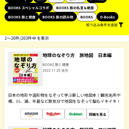
BOOKS スペシャルコラボ
BOOKS 旅の名言＆絶景
BOOKS 旅と健康
BOOKS 旅の読み物
BOOKS
D-Books
絞り込み条件を追加
1〜20件/203件中 を表示
地球のなぞり方 旅地図 日本編
BOOKS 旅と健康
2022.11.25 発売
日本の地形や造形物をなぞって学ぶ新しい地図本！観光名所や
橋、川、湖、半島など旅気分で地図をなぞって脳もイキイキ！
詳細を見る