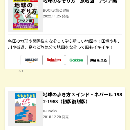
地球のなぞり方 旅地図 アジア編
BOOKS 旅と健康
2022.11.25 発売
各国の地形や関係性をなぞって学ぶ新しい地図本！国境や州、
川や街道、島など旅気分で地図をなぞって脳もイキイキ！
詳細を見る
AD
地球の歩き方 3 インド・ネパール 198
2-1983（初版復刻版）
D-Books
2018.12.20 発売