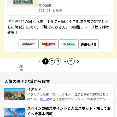
旅の図鑑
2021.03.18 発売
『世界244の国と地域 １９７ヵ国と４７地域を旅の雑学とと
もに解説』に続く、「地球の歩き方」の図鑑シリーズ第２弾が
登場！
詳細を見る
…
1
2
3
11
AD
AD
人気の国と地域から探す
イタリア
イタリアは歴史、文化、グルメ、自然と多彩な魅力にあふ
れた国。
ローマ
の古代遺跡やフィレンツェのルネッサンス
美術、ヴェネツィアの運河など、歴史あるスポットはもち
スペインの観光ポイントと人気スポット・知ってお
ろん、トスカーナの美しい田園風景やアマルフィ海岸の絶
景など、自然景観も見逃せない。観光の合間には、本場の
くべき基本情報