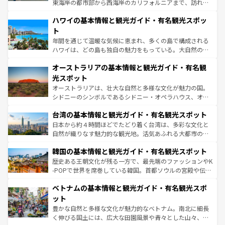
者向けの交通パス提供のサービスもあり、うまく活用すれ
東海岸の都市部から西海岸のカリフォルニアまで、訪れる
ば市内交通費無料で観光を楽しむこともできる。 なお、新
場所ごとに異なる風景と体験が待っている。ニューヨーク
着のスイス情報は
コンテンツ一覧
を参照してほしい。
ハワイの基本情報と観光ガイド・有名観光スポッ
のような巨大都市は、観光、ショッピング、エンターテイ
ンメントが詰まった刺激的なスポットだ。一方、アメリカ
ト
西部には大自然が広がり、グランドキャニオンやイエロー
年間を通じて温暖な気候に恵まれ、多くの島で構成される
ストーン国立公園といった絶景が堪能できる。さらに、南
ハワイは、どの島も独自の魅力をもっている。大自然の神
部のニューオーリンズでは、音楽と美食が融合した独特の
秘を感じたいなら、火山が生み出した壮大な景観を誇るハ
文化が魅力。旅行者はアメリカの各地域で異なる魅力を楽
オーストラリアの基本情報と観光ガイド・有名観
ワイ島は見逃せない。また、定番の観光地といえばオアフ
しみながら、その多様性と豊かな歴史を感じることができ
島だが、静かな自然を求めるならマウイ島やカウアイ島が
光スポット
るだろう。車でのロードトリップや列車の旅も、アメリカ
おすすめ。エメラルドグリーンに輝く海をはじめ、豊かな
オーストラリアは、壮大な自然と多様な文化が魅力の国。
ならではの贅沢な旅のスタイルだ。 なお、新着のアメリカ
文化や歴史が息づいている。「アロハスピリット」と呼ば
シドニーのシンボルであるシドニー・オペラハウス、オー
情報は
コンテンツ一覧
を参照してほしい。
れるおもてなしの心で訪れる人々を迎えてくれるハワイの
ストラリア東海岸北部に広がる大サンゴ礁地帯グレートバ
人々、おいしいローカルフードやハワイアンミュージッ
台湾の基本情報と観光ガイド・有名観光スポット
リアリーフや大陸中央部にそびえるウルル（エアーズロッ
ク、伝統的なフラダンスなど、すべてがハワイの魅力を彩
ク）、タスマニアの美しい原生林やケアンズの熱帯雨林な
日本から約４時間ほどでたどり着く台湾は、多彩な文化と
っている。訪れるたびに新しい発見と感動が待っているハ
ど、見どころがたくさん。また、カフェやワイン、オージ
自然が織りなす魅力的な観光地。活気あふれる大都市の台
ワイを、存分に味わってほしい。 なお、新着のハワイ情報
ービーフなどの食文化も豊かで、美味しいものであふれて
北やノスタルジックな町並みが人気な九份（ジォウフェ
は
コンテンツ一覧
を参照してほしい。
韓国の基本情報と観光ガイド・有名観光スポット
いる。アクティビティも充実しており、サーフィンやダイ
ン）、静ひつな山岳地帯である台湾東部など、都市の喧騒
ビング、ハイキングなど、アウトドア好きにはたまらな
と山間の静けさが共存しており、訪れる人に新しい発見と
歴史ある王朝文化が残る一方で、最先端のファッションやK
い。オーストラリアの多彩な魅力を存分に味わいつくそ
驚きをもたらしてくれる。また、奥深い台湾の食文化も魅
-POPで世界を席巻している韓国。首都ソウルの宮殿や伝統
う。 なお、新着のオーストラリア情報は
コンテンツ一覧
を
力で、夜市などの屋台グルメから高級料理、ヘルシーで美
家屋が並ぶエリアでは韓国の歴史と文化に浸ることがで
参照してほしい。
ベトナムの基本情報と観光ガイド・有名観光スポ
容にもいいと評判のスイーツなど、バラエティ豊かな料理
き、地方に足を延ばせば四季折々の自然美を楽しむことが
が味わえる。 なお、新着の台湾情報は
コンテンツ一覧
を参
できる。そして、キムチや焼肉、絶品のストリートフード
ット
照してほしい。
まで、さまざまな韓国料理が待っている。夜には、韓国な
豊かな自然と多様な文化が魅力的なベトナム。南北に細長
らではのナイトライフも堪能できる。あたたかいホスピタ
く伸びる国土には、広大な田園風景や青々とした山々、世
リティに包まれながら、韓国の多彩な魅力を心ゆくまで味