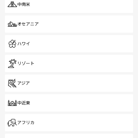
中南米
オセアニア
ハワイ
リゾート
アジア
中近東
アフリカ