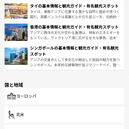
界遺産に登録された壮大な自然景観が点在し、都市部では
わってみてほしい。 なお、新着の韓国情報は
コンテンツ一
タイの基本情報と観光ガイド・有名観光スポット
急速な発展と共に伝統が息づく。ハノイの古い町並みやホ
覧
を参照してほしい。
ーチミン市のフランス統治時代の建物も、独特の雰囲気を
タイは、東南アジアに位置する豊かな自然と歴史が息づく
醸し出している。また、バラエティの豊かさとおいしさで
国だ。首都バンコクは高層ビルが立ち並ぶ一方、伝統的な
世界中の食通を魅了してやまないベトナム料理も魅力のひ
寺院や市場がいたるところに点在し、古きよき文化と現代
香港の基本情報と観光ガイド・有名観光スポット
とつ。フォーやバインミー、ベトナムコーヒーなどは、ぜ
の活気が交差している。北部ではチェンマイなどの山岳地
ひ現地で味わいたい。どの地域を訪れてもあたたかい人々
帯で自然と触れ合い、南部ではプーケットやクラビの美し
アジアと西洋の文化が交わる香港は、特有のエネルギーを
が旅行者を迎えてくれるので、きっと忘れられない旅にな
いビーチでリゾート気分を楽しむことができる。タイ料理
もっている。ヴィクトリア湾に広がる壮大な景色、近未来
るはずだ。 なお、新着のベトナム情報は
コンテンツ一覧
を
は世界的に有名で、屋台から高級レストランまで味覚を刺
的なアートスポット、そして歴史と現代が融合した町並
参照してほしい。
シンガポールの基本情報と観光ガイド・有名観光
激する。気候は一年中温暖で、どの季節にも異なる楽しみ
み、どこを訪れても感動するはず。観光スポットが密集し
が待っている。親しみやすいタイの人々、仏教を中心とし
ており、効率よく見どころを回れるのも魅力。息をのむよ
スポット
た文化、そして多様な観光資源が、訪れる旅人を魅了し続
うな絶景から文化的な体験まで、香港を存分に楽しみ尽く
アジアの交差点として多文化が融合した独自の魅力を放つ
ける。 なお、新着のタイ情報は
コンテンツ一覧
を参照して
そう。 なお、新着の香港情報は
コンテンツ一覧
を参照して
シンガポール。未来的な建築物が並ぶマリーナベイ、歴史
ほしい。
ほしい。
と伝統を感じられるエスニックタウン、多数の緑豊かな公
園や自然保護区など、自然が調和した近代的な景観と文化
の多様性あふれるカラフルな町は、どこを歩いても新しい
国と地域
発見がある。さらに、治安のよさや充実した公共交通機関
も、旅行者にとっては魅力的なポイント。グルメも豊富
で、ホーカーズは地元の風情を楽しめる外せないスポット
ヨーロッパ
だ。訪れる人を飽きさせないシンガポールで、多様な魅力
を体感しよう。 なお、新着のシンガポール情報は
コンテン
ツ一覧
を参照してほしい。
北米