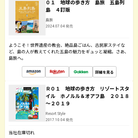
０１ 地球の歩き方 島旅 五島列
島 ４訂版
島旅
2024.07.04 発売
ようこそ！世界遺産の教会、絶品島ごはん、古民家ステイな
ど、島の人が教えてくれた五島の魅力をギュッと凝縮。さあ、
島旅へ。
詳細を見る
Ｒ０１ 地球の歩き方 リゾートスタ
イル ホノルル＆オアフ島 ２０１８
～２０１９
Resort Style
2017.10.04 発売
当社在庫切れ