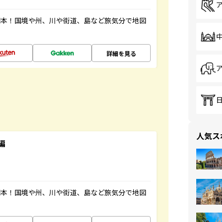
図本！国境や州、川や街道、島など旅気分で地図
詳細を見る
人気ス
編
図本！国境や州、川や街道、島など旅気分で地図