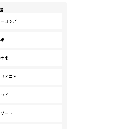
域
ヨーロッパ
北米
中南米
オセアニア
ハワイ
リゾート