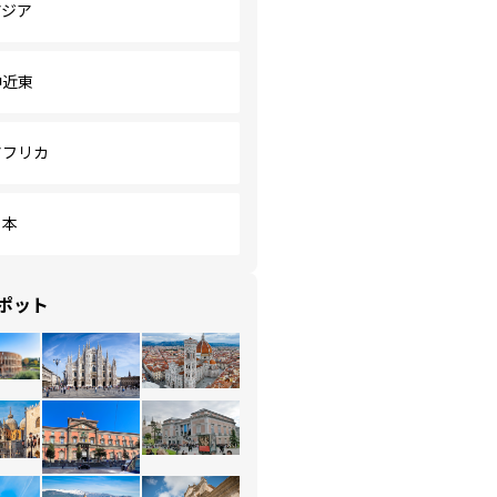
アジア
中近東
アフリカ
日本
ポット