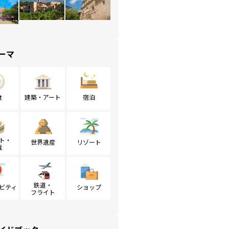
ーマ
食
建築・アート
宿泊
ト・
世界遺産
リゾート
戦
鉄道・
ビティ
ショップ
フライト