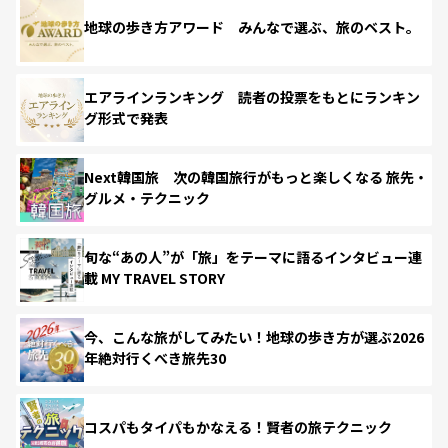
地球の歩き方アワード みんなで選ぶ、旅のベスト。
エアラインランキング 読者の投票をもとにランキン
グ形式で発表
Next韓国旅 次の韓国旅行がもっと楽しくなる 旅先・
グルメ・テクニック
旬な“あの人”が「旅」をテーマに語るインタビュー連
載 MY TRAVEL STORY
今、こんな旅がしてみたい！地球の歩き方が選ぶ2026
年絶対行くべき旅先30
コスパもタイパもかなえる！賢者の旅テクニック