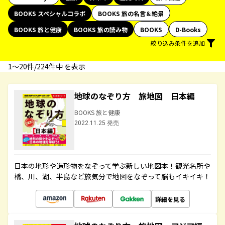
BOOKS スペシャルコラボ
BOOKS 旅の名言＆絶景
BOOKS 旅と健康
BOOKS 旅の読み物
BOOKS
D-Books
絞り込み条件を追加
1〜20件/224件中 を表示
地球のなぞり方 旅地図 日本編
BOOKS 旅と健康
2022.11.25 発売
日本の地形や造形物をなぞって学ぶ新しい地図本！観光名所や
橋、川、湖、半島など旅気分で地図をなぞって脳もイキイキ！
詳細を見る