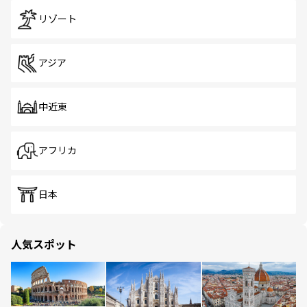
リゾート
アジア
中近東
アフリカ
日本
人気スポット