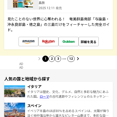
島旅
2025.12.11 発売
見たことのない世界に心奪われる！ 奄美群島南部「与論島・
沖永良部島・徳之島」の三島だけをフィーチャーした完全ガイ
ド。
詳細を見る
…
1
2
3
12
AD
AD
人気の国と地域から探す
イタリア
イタリアは歴史、文化、グルメ、自然と多彩な魅力にあふ
れた国。
ローマ
の古代遺跡やフィレンツェのルネッサンス
美術、ヴェネツィアの運河など、歴史あるスポットはもち
スペイン
ろん、トスカーナの美しい田園風景やアマルフィ海岸の絶
景など、自然景観も見逃せない。観光の合間には、本場の
イベリア半島のほぼ80％を占めるスペインは、太陽が降り
ピザやパスタなど、絶品のイタリア料理を堪能することも
注ぐ地中海沿岸から雄大なピレネー山脈まで、多彩な自然