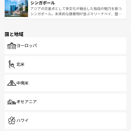
参照してほしい。
シンガポール
激する。気候は一年中温暖で、どの季節にも異なる楽しみ
み、どこを訪れても感動するはず。観光スポットが密集し
が待っている。親しみやすいタイの人々、仏教を中心とし
ており、効率よく見どころを回れるのも魅力。息をのむよ
アジアの交差点として多文化が融合した独自の魅力を放つ
た文化、そして多様な観光資源が、訪れる旅人を魅了し続
うな絶景から文化的な体験まで、香港を存分に楽しみ尽く
シンガポール。未来的な建築物が並ぶマリーナベイ、歴史
ける。 なお、新着のタイ情報は
コンテンツ一覧
を参照して
そう。 なお、新着の香港情報は
コンテンツ一覧
を参照して
と伝統を感じられるエスニックタウン、多数の緑豊かな公
ほしい。
ほしい。
園や自然保護区など、自然が調和した近代的な景観と文化
の多様性あふれるカラフルな町は、どこを歩いても新しい
国と地域
発見がある。さらに、治安のよさや充実した公共交通機関
も、旅行者にとっては魅力的なポイント。グルメも豊富
で、ホーカーズは地元の風情を楽しめる外せないスポット
ヨーロッパ
だ。訪れる人を飽きさせないシンガポールで、多様な魅力
を体感しよう。 なお、新着のシンガポール情報は
コンテン
ツ一覧
を参照してほしい。
北米
中南米
オセアニア
ハワイ