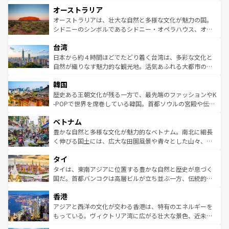
ストーン国立公園といった絶景が堪能できる。さらに、南
秘を感じたいなら、火山が生み出した壮大な景観を誇るハ
オーストラリア
部のニューオーリンズでは、音楽と美食が融合した独特の
ワイ島は見逃せない。また、定番の観光地といえばオアフ
文化が魅力。旅行者はアメリカの各地域で異なる魅力を楽
島だが、静かな自然を求めるならマウイ島やカウアイ島が
オーストラリアは、壮大な自然と多様な文化が魅力の国。
しみながら、その多様性と豊かな歴史を感じることができ
おすすめ。エメラルドグリーンに輝く海をはじめ、豊かな
シドニーのシンボルであるシドニー・オペラハウス、オー
るだろう。車でのロードトリップや列車の旅も、アメリカ
文化や歴史が息づいている。「アロハスピリット」と呼ば
ストラリア東海岸北部に広がる大サンゴ礁地帯グレートバ
ならではの贅沢な旅のスタイルだ。 なお、新着のアメリカ
台湾
れるおもてなしの心で訪れる人々を迎えてくれるハワイの
リアリーフや大陸中央部にそびえるウルル（エアーズロッ
情報は
コンテンツ一覧
を参照してほしい。
人々、おいしいローカルフードやハワイアンミュージッ
ク）、タスマニアの美しい原生林やケアンズの熱帯雨林な
日本から約４時間ほどでたどり着く台湾は、多彩な文化と
ク、伝統的なフラダンスなど、すべてがハワイの魅力を彩
ど、見どころがたくさん。また、カフェやワイン、オージ
自然が織りなす魅力的な観光地。活気あふれる大都市の台
っている。訪れるたびに新しい発見と感動が待っているハ
ービーフなどの食文化も豊かで、美味しいものであふれて
北やノスタルジックな町並みが人気な九份（ジォウフェ
ワイを、存分に味わってほしい。 なお、新着のハワイ情報
韓国
いる。アクティビティも充実しており、サーフィンやダイ
ン）、静ひつな山岳地帯である台湾東部など、都市の喧騒
は
コンテンツ一覧
を参照してほしい。
ビング、ハイキングなど、アウトドア好きにはたまらな
と山間の静けさが共存しており、訪れる人に新しい発見と
歴史ある王朝文化が残る一方で、最先端のファッションやK
い。オーストラリアの多彩な魅力を存分に味わいつくそ
驚きをもたらしてくれる。また、奥深い台湾の食文化も魅
-POPで世界を席巻している韓国。首都ソウルの宮殿や伝統
う。 なお、新着のオーストラリア情報は
コンテンツ一覧
を
力で、夜市などの屋台グルメから高級料理、ヘルシーで美
家屋が並ぶエリアでは韓国の歴史と文化に浸ることがで
参照してほしい。
ベトナム
容にもいいと評判のスイーツなど、バラエティ豊かな料理
き、地方に足を延ばせば四季折々の自然美を楽しむことが
が味わえる。 なお、新着の台湾情報は
コンテンツ一覧
を参
できる。そして、キムチや焼肉、絶品のストリートフード
豊かな自然と多様な文化が魅力的なベトナム。南北に細長
照してほしい。
まで、さまざまな韓国料理が待っている。夜には、韓国な
く伸びる国土には、広大な田園風景や青々とした山々、世
らではのナイトライフも堪能できる。あたたかいホスピタ
界遺産に登録された壮大な自然景観が点在し、都市部では
タイ
リティに包まれながら、韓国の多彩な魅力を心ゆくまで味
急速な発展と共に伝統が息づく。ハノイの古い町並みやホ
わってみてほしい。 なお、新着の韓国情報は
コンテンツ一
ーチミン市のフランス統治時代の建物も、独特の雰囲気を
タイは、東南アジアに位置する豊かな自然と歴史が息づく
覧
を参照してほしい。
醸し出している。また、バラエティの豊かさとおいしさで
国だ。首都バンコクは高層ビルが立ち並ぶ一方、伝統的な
世界中の食通を魅了してやまないベトナム料理も魅力のひ
寺院や市場がいたるところに点在し、古きよき文化と現代
香港
とつ。フォーやバインミー、ベトナムコーヒーなどは、ぜ
の活気が交差している。北部ではチェンマイなどの山岳地
ひ現地で味わいたい。どの地域を訪れてもあたたかい人々
帯で自然と触れ合い、南部ではプーケットやクラビの美し
アジアと西洋の文化が交わる香港は、特有のエネルギーを
が旅行者を迎えてくれるので、きっと忘れられない旅にな
いビーチでリゾート気分を楽しむことができる。タイ料理
もっている。ヴィクトリア湾に広がる壮大な景色、近未来
るはずだ。 なお、新着のベトナム情報は
コンテンツ一覧
を
は世界的に有名で、屋台から高級レストランまで味覚を刺
的なアートスポット、そして歴史と現代が融合した町並