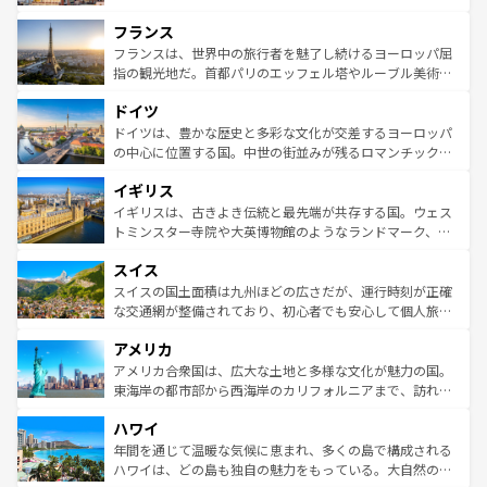
できる。朝目覚めてから夜眠るまで、すべての瞬間を楽し
と文化が詰まったヨーロッパ屈指の旅行先だ。多様な地域
フランス
ませてくれるイタリアで、忘れられない旅をしてみよう！
文化が根付くこの国では、情熱的なフラメンコ、熱気あふ
なお、新着のイタリア情報は
コンテンツ一覧
を参照してほ
れる闘牛、そして美味しいタパスが生活の一部となってい
フランスは、世界中の旅行者を魅了し続けるヨーロッパ屈
しい。
る。首都マドリードの洗練された雰囲気や、バルセロナの
指の観光地だ。首都パリのエッフェル塔やルーブル美術館
アートに溢れた街角から、地方では古代ローマ遺跡や中世
といった象徴的なスポットから、田舎町の古風な美しさま
ドイツ
の城塞都市、穏やかなビーチリゾートまで多彩な表情を見
で、幅広い魅力が詰まっている。華麗な宮殿、歴史的な大
せる。地方によって風土や気候が異なるスペインはその個
聖堂、美しいビーチ、そして豊かな自然が、訪れる者を心
ドイツは、豊かな歴史と多彩な文化が交差するヨーロッパ
性で訪れる人を魅了する。 なお、新着のスペイン情報は
コ
から魅了する。また、フランスは美食の国としても知ら
の中心に位置する国。中世の街並みが残るロマンチック街
ンテンツ一覧
を参照してほしい。
れ、フランス料理はユネスコ無形文化遺産にも登録されて
道から、未来を先取りするようなモダンな都市まで多様な
イギリス
いる。シャンパンの発祥地であるランス、プロヴァンスの
顔を持つこの国は、どこを歩いても飽きることがない。ベ
香り高いラベンダー畑など、多彩な楽しみ方が可能だ。さ
ルリンの文化的活気、バイエルン州のアルプスの絶景、そ
イギリスは、古きよき伝統と最先端が共存する国。ウェス
らに、パリ以外の地域にも魅力が溢れており、どの街角に
してライン川沿いのワイン畑といった風景は必見。ビール
トミンスター寺院や大英博物館のようなランドマーク、歴
も豊かな歴史と文化が息づいている。パリ以外の個性あふ
とソーセージを味わいながら地元の人と過ごす楽しい時間
史ある大学都市、美しい丘陵地帯や牧歌的な風景など、エ
れる地方に足を運ぶとそれぞれで全く異なる文化を体験で
スイス
は、お酒好きな人にはぜひ体験してほしい。 なお、新着の
リアごとに異なる魅力がある。また、優雅なアフタヌーン
きるだろう。 なお、新着のフランス情報は
コンテンツ一覧
ドイツ情報は
コンテンツ一覧
を参照してほしい。
ティー、ビール好きにはたまらない英国パブ、サッカー観
スイスの国土面積は九州ほどの広さだが、運行時刻が正確
を参照してほしい。
戦など、本場だからこそできる体験も豊富。イギリスを旅
な交通網が整備されており、初心者でも安心して個人旅行
して楽しみつくそう。 なお、新着のイギリス情報は
コンテ
を楽しめる。日本同様に時刻表どおりの旅が可能だ。中世
アメリカ
ンツ一覧
を参照してほしい。
の建物がそのまま残る町や、スイスならではのユニークな
博物館もあり、アルプス観光だけでなく町歩きも満喫する
アメリカ合衆国は、広大な土地と多様な文化が魅力の国。
ことができる。国民の所得が高いため物価も高いが、旅行
東海岸の都市部から西海岸のカリフォルニアまで、訪れる
者向けの交通パス提供のサービスもあり、うまく活用すれ
場所ごとに異なる風景と体験が待っている。ニューヨーク
ハワイ
ば市内交通費無料で観光を楽しむこともできる。 なお、新
のような巨大都市は、観光、ショッピング、エンターテイ
着のスイス情報は
コンテンツ一覧
を参照してほしい。
ンメントが詰まった刺激的なスポットだ。一方、アメリカ
年間を通じて温暖な気候に恵まれ、多くの島で構成される
西部には大自然が広がり、グランドキャニオンやイエロー
ハワイは、どの島も独自の魅力をもっている。大自然の神