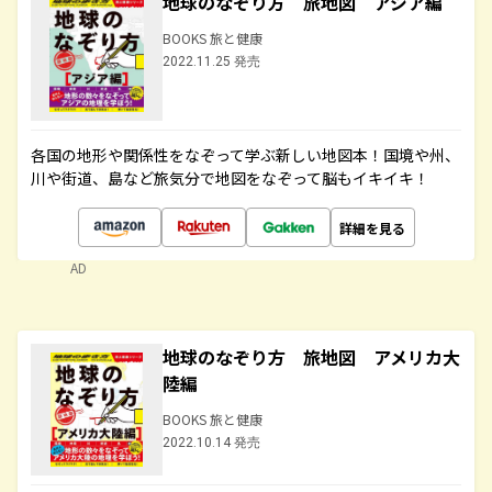
地球のなぞり方 旅地図 アジア編
BOOKS 旅と健康
2022.11.25 発売
各国の地形や関係性をなぞって学ぶ新しい地図本！国境や州、
川や街道、島など旅気分で地図をなぞって脳もイキイキ！
詳細を見る
AD
地球のなぞり方 旅地図 アメリカ大
陸編
BOOKS 旅と健康
2022.10.14 発売