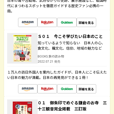
日本の城や古戦場、武将ゆかりの史跡、展示施設など、戦国時
代にまつわるスポットを徹底ガイドする歴史ファン必携の一
冊。
詳細を見る
Ｓ０１ 今こそ学びたい日本のこと
知っているようで知らない 日本人の心、
食文化、職文化、信仰、地域の魅力など
BOOKS 旅の読み物
2022.07.21 発売
１万人の訪日外国人を案内したガイドが、日本人にこそ伝えた
い日本の魅力が満載。日本の再発見ができる１冊！
詳細を見る
０１ 御朱印でめぐる鎌倉のお寺 三
十三観音完全掲載 三訂版