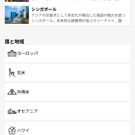
るはずだ。 なお、新着のベトナム情報は
コンテンツ一覧
を
は世界的に有名で、屋台から高級レストランまで味覚を刺
的なアートスポット、そして歴史と現代が融合した町並
参照してほしい。
シンガポール
激する。気候は一年中温暖で、どの季節にも異なる楽しみ
み、どこを訪れても感動するはず。観光スポットが密集し
が待っている。親しみやすいタイの人々、仏教を中心とし
ており、効率よく見どころを回れるのも魅力。息をのむよ
アジアの交差点として多文化が融合した独自の魅力を放つ
た文化、そして多様な観光資源が、訪れる旅人を魅了し続
うな絶景から文化的な体験まで、香港を存分に楽しみ尽く
シンガポール。未来的な建築物が並ぶマリーナベイ、歴史
ける。 なお、新着のタイ情報は
コンテンツ一覧
を参照して
そう。 なお、新着の香港情報は
コンテンツ一覧
を参照して
と伝統を感じられるエスニックタウン、多数の緑豊かな公
ほしい。
ほしい。
園や自然保護区など、自然が調和した近代的な景観と文化
の多様性あふれるカラフルな町は、どこを歩いても新しい
国と地域
発見がある。さらに、治安のよさや充実した公共交通機関
も、旅行者にとっては魅力的なポイント。グルメも豊富
で、ホーカーズは地元の風情を楽しめる外せないスポット
ヨーロッパ
だ。訪れる人を飽きさせないシンガポールで、多様な魅力
を体感しよう。 なお、新着のシンガポール情報は
コンテン
ツ一覧
を参照してほしい。
北米
中南米
オセアニア
ハワイ