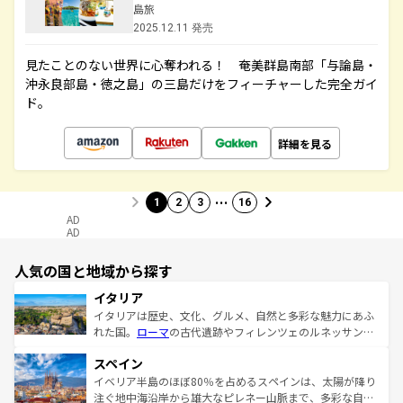
島旅
2025.12.11 発売
見たことのない世界に心奪われる！ 奄美群島南部「与論島・
沖永良部島・徳之島」の三島だけをフィーチャーした完全ガイ
ド。
詳細を見る
…
1
2
3
16
AD
AD
人気の国と地域から探す
イタリア
イタリアは歴史、文化、グルメ、自然と多彩な魅力にあふ
れた国。
ローマ
の古代遺跡やフィレンツェのルネッサンス
美術、ヴェネツィアの運河など、歴史あるスポットはもち
スペイン
ろん、トスカーナの美しい田園風景やアマルフィ海岸の絶
景など、自然景観も見逃せない。観光の合間には、本場の
イベリア半島のほぼ80％を占めるスペインは、太陽が降り
ピザやパスタなど、絶品のイタリア料理を堪能することも
注ぐ地中海沿岸から雄大なピレネー山脈まで、多彩な自然