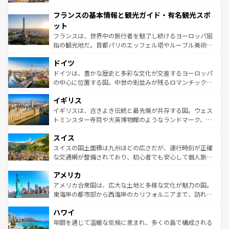
できる。朝目覚めてから夜眠るまで、すべての瞬間を楽し
と文化が詰まったヨーロッパ屈指の旅行先だ。多様な地域
フランスの基本情報と観光ガイド・有名観光スポ
ませてくれるイタリアで、忘れられない旅をしてみよう！
文化が根付くこの国では、情熱的なフラメンコ、熱気あふ
なお、新着のイタリア情報は
コンテンツ一覧
を参照してほ
れる闘牛、そして美味しいタパスが生活の一部となってい
ット
しい。
る。首都マドリードの洗練された雰囲気や、バルセロナの
フランスは、世界中の旅行者を魅了し続けるヨーロッパ屈
アートに溢れた街角から、地方では古代ローマ遺跡や中世
指の観光地だ。首都パリのエッフェル塔やルーブル美術館
の城塞都市、穏やかなビーチリゾートまで多彩な表情を見
といった象徴的なスポットから、田舎町の古風な美しさま
せる。地方によって風土や気候が異なるスペインはその個
ドイツ
で、幅広い魅力が詰まっている。華麗な宮殿、歴史的な大
性で訪れる人を魅了する。 なお、新着のスペイン情報は
コ
聖堂、美しいビーチ、そして豊かな自然が、訪れる者を心
ドイツは、豊かな歴史と多彩な文化が交差するヨーロッパ
ンテンツ一覧
を参照してほしい。
から魅了する。また、フランスは美食の国としても知ら
の中心に位置する国。中世の街並みが残るロマンチック街
れ、フランス料理はユネスコ無形文化遺産にも登録されて
道から、未来を先取りするようなモダンな都市まで多様な
イギリス
いる。シャンパンの発祥地であるランス、プロヴァンスの
顔を持つこの国は、どこを歩いても飽きることがない。ベ
香り高いラベンダー畑など、多彩な楽しみ方が可能だ。さ
ルリンの文化的活気、バイエルン州のアルプスの絶景、そ
イギリスは、古きよき伝統と最先端が共存する国。ウェス
らに、パリ以外の地域にも魅力が溢れており、どの街角に
してライン川沿いのワイン畑といった風景は必見。ビール
トミンスター寺院や大英博物館のようなランドマーク、歴
も豊かな歴史と文化が息づいている。パリ以外の個性あふ
とソーセージを味わいながら地元の人と過ごす楽しい時間
史ある大学都市、美しい丘陵地帯や牧歌的な風景など、エ
れる地方に足を運ぶとそれぞれで全く異なる文化を体験で
スイス
は、お酒好きな人にはぜひ体験してほしい。 なお、新着の
リアごとに異なる魅力がある。また、優雅なアフタヌーン
きるだろう。 なお、新着のフランス情報は
コンテンツ一覧
ドイツ情報は
コンテンツ一覧
を参照してほしい。
ティー、ビール好きにはたまらない英国パブ、サッカー観
スイスの国土面積は九州ほどの広さだが、運行時刻が正確
を参照してほしい。
戦など、本場だからこそできる体験も豊富。イギリスを旅
な交通網が整備されており、初心者でも安心して個人旅行
して楽しみつくそう。 なお、新着のイギリス情報は
コンテ
を楽しめる。日本同様に時刻表どおりの旅が可能だ。中世
アメリカ
ンツ一覧
を参照してほしい。
の建物がそのまま残る町や、スイスならではのユニークな
博物館もあり、アルプス観光だけでなく町歩きも満喫する
アメリカ合衆国は、広大な土地と多様な文化が魅力の国。
ことができる。国民の所得が高いため物価も高いが、旅行
東海岸の都市部から西海岸のカリフォルニアまで、訪れる
者向けの交通パス提供のサービスもあり、うまく活用すれ
場所ごとに異なる風景と体験が待っている。ニューヨーク
ハワイ
ば市内交通費無料で観光を楽しむこともできる。 なお、新
のような巨大都市は、観光、ショッピング、エンターテイ
着のスイス情報は
コンテンツ一覧
を参照してほしい。
ンメントが詰まった刺激的なスポットだ。一方、アメリカ
年間を通じて温暖な気候に恵まれ、多くの島で構成される