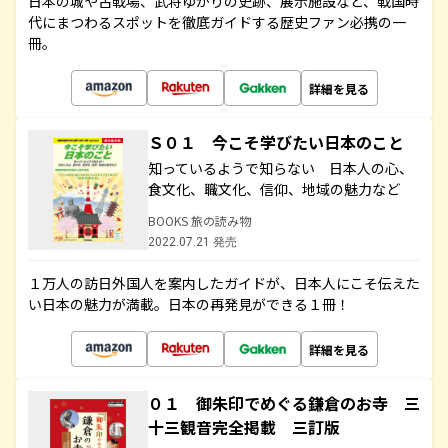
日本の城や古戦場、武将ゆかりの史跡、展示施設など、戦国時
代にまつわるスポットを徹底ガイドする歴史ファン必携の一
冊。
詳細を見る
Ｓ０１ 今こそ学びたい日本のこと
知っているようで知らない 日本人の心、
食文化、職文化、信仰、地域の魅力など
BOOKS 旅の読み物
2022.07.21 発売
１万人の訪日外国人を案内したガイドが、日本人にこそ伝えた
い日本の魅力が満載。日本の再発見ができる１冊！
詳細を見る
０１ 御朱印でめぐる鎌倉のお寺 三
十三観音完全掲載 三訂版