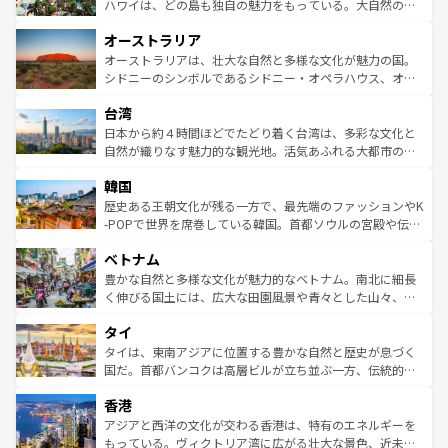
西部には大自然が広がり、グランドキャニオンやイエロー
ハワイは、どの島も独自の魅力をもっている。大自然の神
ストーン国立公園といった絶景が堪能できる。さらに、南
秘を感じたいなら、火山が生み出した壮大な景観を誇るハ
オーストラリア
部のニューオーリンズでは、音楽と美食が融合した独特の
ワイ島は見逃せない。また、定番の観光地といえばオアフ
文化が魅力。旅行者はアメリカの各地域で異なる魅力を楽
島だが、静かな自然を求めるならマウイ島やカウアイ島が
オーストラリアは、壮大な自然と多様な文化が魅力の国。
しみながら、その多様性と豊かな歴史を感じることができ
おすすめ。エメラルドグリーンに輝く海をはじめ、豊かな
シドニーのシンボルであるシドニー・オペラハウス、オー
るだろう。車でのロードトリップや列車の旅も、アメリカ
文化や歴史が息づいている。「アロハスピリット」と呼ば
ストラリア東海岸北部に広がる大サンゴ礁地帯グレートバ
ならではの贅沢な旅のスタイルだ。 なお、新着のアメリカ
台湾
れるおもてなしの心で訪れる人々を迎えてくれるハワイの
リアリーフや大陸中央部にそびえるウルル（エアーズロッ
情報は
コンテンツ一覧
を参照してほしい。
人々、おいしいローカルフードやハワイアンミュージッ
ク）、タスマニアの美しい原生林やケアンズの熱帯雨林な
日本から約４時間ほどでたどり着く台湾は、多彩な文化と
ク、伝統的なフラダンスなど、すべてがハワイの魅力を彩
ど、見どころがたくさん。また、カフェやワイン、オージ
自然が織りなす魅力的な観光地。活気あふれる大都市の台
っている。訪れるたびに新しい発見と感動が待っているハ
ービーフなどの食文化も豊かで、美味しいものであふれて
北やノスタルジックな町並みが人気な九份（ジォウフェ
ワイを、存分に味わってほしい。 なお、新着のハワイ情報
韓国
いる。アクティビティも充実しており、サーフィンやダイ
ン）、静ひつな山岳地帯である台湾東部など、都市の喧騒
は
コンテンツ一覧
を参照してほしい。
ビング、ハイキングなど、アウトドア好きにはたまらな
と山間の静けさが共存しており、訪れる人に新しい発見と
歴史ある王朝文化が残る一方で、最先端のファッションやK
い。オーストラリアの多彩な魅力を存分に味わいつくそ
驚きをもたらしてくれる。また、奥深い台湾の食文化も魅
-POPで世界を席巻している韓国。首都ソウルの宮殿や伝統
う。 なお、新着のオーストラリア情報は
コンテンツ一覧
を
力で、夜市などの屋台グルメから高級料理、ヘルシーで美
家屋が並ぶエリアでは韓国の歴史と文化に浸ることがで
参照してほしい。
ベトナム
容にもいいと評判のスイーツなど、バラエティ豊かな料理
き、地方に足を延ばせば四季折々の自然美を楽しむことが
が味わえる。 なお、新着の台湾情報は
コンテンツ一覧
を参
できる。そして、キムチや焼肉、絶品のストリートフード
豊かな自然と多様な文化が魅力的なベトナム。南北に細長
照してほしい。
まで、さまざまな韓国料理が待っている。夜には、韓国な
く伸びる国土には、広大な田園風景や青々とした山々、世
らではのナイトライフも堪能できる。あたたかいホスピタ
界遺産に登録された壮大な自然景観が点在し、都市部では
タイ
リティに包まれながら、韓国の多彩な魅力を心ゆくまで味
急速な発展と共に伝統が息づく。ハノイの古い町並みやホ
わってみてほしい。 なお、新着の韓国情報は
コンテンツ一
ーチミン市のフランス統治時代の建物も、独特の雰囲気を
タイは、東南アジアに位置する豊かな自然と歴史が息づく
覧
を参照してほしい。
醸し出している。また、バラエティの豊かさとおいしさで
国だ。首都バンコクは高層ビルが立ち並ぶ一方、伝統的な
世界中の食通を魅了してやまないベトナム料理も魅力のひ
寺院や市場がいたるところに点在し、古きよき文化と現代
香港
とつ。フォーやバインミー、ベトナムコーヒーなどは、ぜ
の活気が交差している。北部ではチェンマイなどの山岳地
ひ現地で味わいたい。どの地域を訪れてもあたたかい人々
帯で自然と触れ合い、南部ではプーケットやクラビの美し
アジアと西洋の文化が交わる香港は、特有のエネルギーを
が旅行者を迎えてくれるので、きっと忘れられない旅にな
いビーチでリゾート気分を楽しむことができる。タイ料理
もっている。ヴィクトリア湾に広がる壮大な景色、近未来