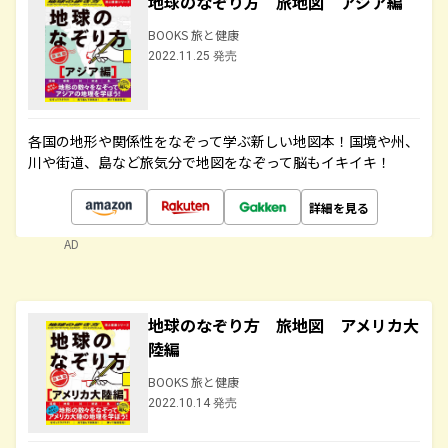
地球のなぞり方 旅地図 アジア編
BOOKS 旅と健康
2022.11.25 発売
各国の地形や関係性をなぞって学ぶ新しい地図本！国境や州、
川や街道、島など旅気分で地図をなぞって脳もイキイキ！
詳細を見る
AD
地球のなぞり方 旅地図 アメリカ大
陸編
BOOKS 旅と健康
2022.10.14 発売