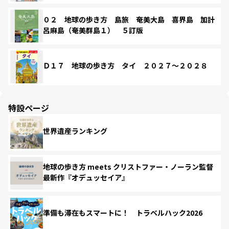
０２ 地球の歩き方 島旅 奄美大島 喜界島 加計
呂麻島（奄美群島１） ５訂版
Ｄ１７ 地球の歩き方 タイ ２０２７～２０２８
特設ページ
世界遺産ランキング
地球の歩き方 meets クリストファー・ノーラン監督
最新作『オデュッセイア』
準備も滞在もスマートに！ トラベルハック2026