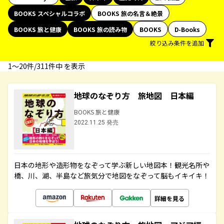
BOOKS スペシャルコラボ
BOOKS 旅の名言＆絶景
BOOKS 旅と健康
BOOKS 旅の読み物
BOOKS
D-Books
絞り込み条件を追加
1〜20件/311件中 を表示
地球のなぞり方 旅地図 日本編
BOOKS 旅と健康
2022.11.25 発売
日本の地形や造形物をなぞって学ぶ新しい地図本！観光名所や
橋、川、湖、半島など旅気分で地図をなぞって脳もイキイキ！
詳細を見る