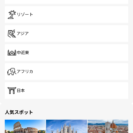
リゾート
アジア
中近東
アフリカ
日本
人気スポット