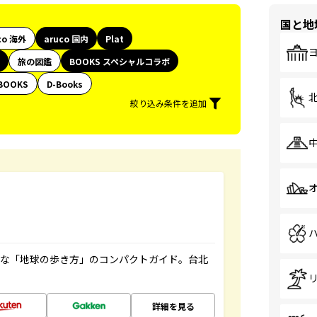
国と地
co 海外
aruco 国内
Plat
旅の図鑑
BOOKS スペシャルコラボ
BOOKS
D-Books
絞り込み条件を追加
利な「地球の歩き方」のコンパクトガイド。台北
詳細を見る