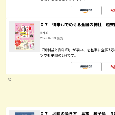
０７ 御朱印でめぐる全国の神社 週末
御朱印
2026.07.13 発売
『御利益と御朱印』が凄い、を基準に全国7万
ツウも納得の1冊です。
AD
０７ 地球の歩き方 島旅 種子島 ３