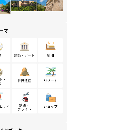
ーマ
食
建築・アート
宿泊
ト・
世界遺産
リゾート
戦
鉄道・
ビティ
ショップ
フライト