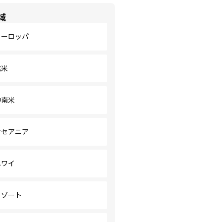
域
ヨーロッパ
北米
中南米
オセアニア
ハワイ
リゾート