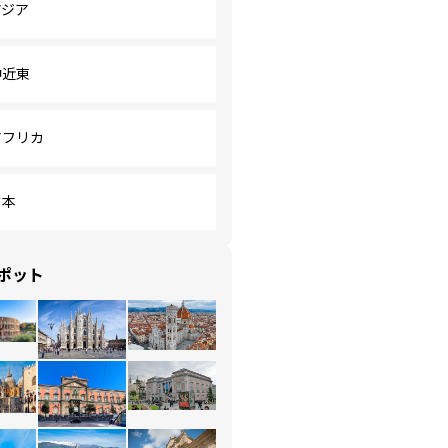
アジア
中近東
アフリカ
日本
ポット