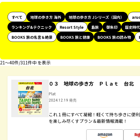
すべて
地球の歩き方 海外
地球の歩き方 Jシリーズ（国内）
aru
ランキング&テクニック
Resort Style
島旅
御朱印
歴史時代
BOOKS 旅の名言＆絶景
BOOKS 旅と健康
BOOKS 旅の読み物
21〜40件/311件中 を表示
０３ 地球の歩き方 Ｐｌａｔ 台北
Plat
2024.12.19 発売
これ１冊にすべて凝縮！軽くて持ち歩きに便
を楽しみ尽くすプラン＆最新情報満載！