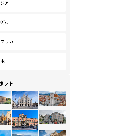
アジア
中近東
アフリカ
日本
ポット