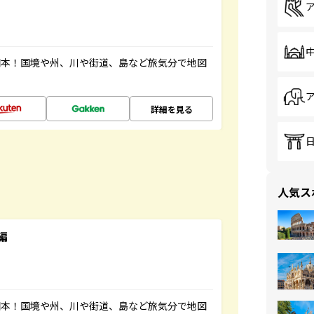
図本！国境や州、川や街道、島など旅気分で地図
詳細を見る
人気ス
編
図本！国境や州、川や街道、島など旅気分で地図