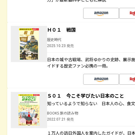
Ｈ０１ 戦国
歴史時代
2025.10.23 発売
日本の城や古戦場、武将ゆかりの史跡、展示
イドする歴史ファン必携の一冊。
Ｓ０１ 今こそ学びたい日本のこと
知っているようで知らない 日本人の心、食
BOOKS 旅の読み物
2022.07.21 発売
１万人の訪日外国人を案内したガイドが、日