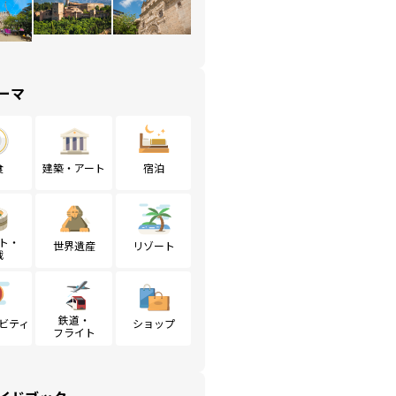
ーマ
食
建築・アート
宿泊
ト・
世界遺産
リゾート
戦
鉄道・
ビティ
ショップ
フライト