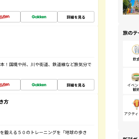
詳細を見る
旅のテ
飲
図本！国境や州、川や街道、鉄道線など旅気分で
詳細を見る
イベン
観
き方
アクティ
脳を鍛える５０のトレーニングを「地球の歩き