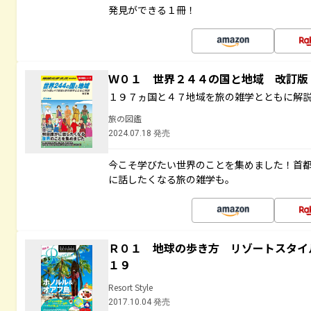
発見ができる１冊！
Ｗ０１ 世界２４４の国と地域 改訂版
１９７ヵ国と４７地域を旅の雑学とともに解
旅の図鑑
2024.07.18 発売
今こそ学びたい世界のことを集めました！首
に話したくなる旅の雑学も。
Ｒ０１ 地球の歩き方 リゾートスタイ
１９
Resort Style
2017.10.04 発売