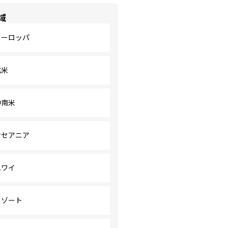
域
ヨーロッパ
北米
中南米
オセアニア
ハワイ
リゾート