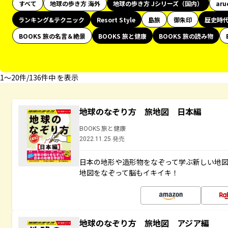
すべて
地球の歩き方 海外
地球の歩き方 Jシリーズ（国内）
aru
ランキング&テクニック
Resort Style
島旅
御朱印
歴史時
BOOKS 旅の名言＆絶景
BOOKS 旅と健康
BOOKS 旅の読み物
1〜20件/136件中 を表示
地球のなぞり方 旅地図 日本編
BOOKS 旅と健康
2022.11.25 発売
日本の地形や造形物をなぞって学ぶ新しい地
地図をなぞって脳もイキイキ！
地球のなぞり方 旅地図 アジア編