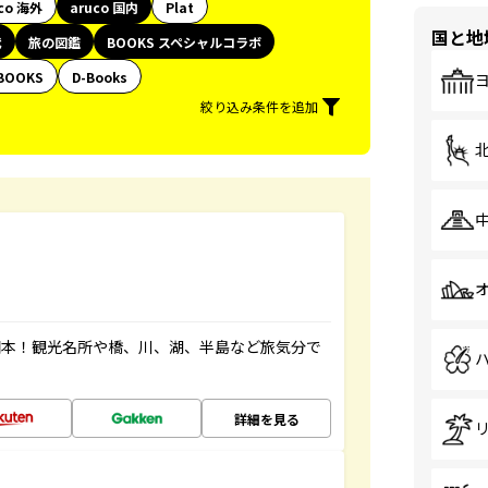
co 海外
aruco 国内
Plat
国と地
代
旅の図鑑
BOOKS スペシャルコラボ
BOOKS
D-Books
絞り込み条件を追加
図本！観光名所や橋、川、湖、半島など旅気分で
詳細を見る