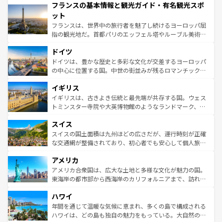
フランスの基本情報と観光ガイド・有名観光スポ
ませてくれるイタリアで、忘れられない旅をしてみよう！
文化が根付くこの国では、情熱的なフラメンコ、熱気あふ
なお、新着のイタリア情報は
コンテンツ一覧
を参照してほ
れる闘牛、そして美味しいタパスが生活の一部となってい
ット
しい。
る。首都マドリードの洗練された雰囲気や、バルセロナの
フランスは、世界中の旅行者を魅了し続けるヨーロッパ屈
アートに溢れた街角から、地方では古代ローマ遺跡や中世
指の観光地だ。首都パリのエッフェル塔やルーブル美術館
の城塞都市、穏やかなビーチリゾートまで多彩な表情を見
といった象徴的なスポットから、田舎町の古風な美しさま
せる。地方によって風土や気候が異なるスペインはその個
ドイツ
で、幅広い魅力が詰まっている。華麗な宮殿、歴史的な大
性で訪れる人を魅了する。 なお、新着のスペイン情報は
コ
聖堂、美しいビーチ、そして豊かな自然が、訪れる者を心
ドイツは、豊かな歴史と多彩な文化が交差するヨーロッパ
ンテンツ一覧
を参照してほしい。
から魅了する。また、フランスは美食の国としても知ら
の中心に位置する国。中世の街並みが残るロマンチック街
れ、フランス料理はユネスコ無形文化遺産にも登録されて
道から、未来を先取りするようなモダンな都市まで多様な
イギリス
いる。シャンパンの発祥地であるランス、プロヴァンスの
顔を持つこの国は、どこを歩いても飽きることがない。ベ
香り高いラベンダー畑など、多彩な楽しみ方が可能だ。さ
ルリンの文化的活気、バイエルン州のアルプスの絶景、そ
イギリスは、古きよき伝統と最先端が共存する国。ウェス
らに、パリ以外の地域にも魅力が溢れており、どの街角に
してライン川沿いのワイン畑といった風景は必見。ビール
トミンスター寺院や大英博物館のようなランドマーク、歴
も豊かな歴史と文化が息づいている。パリ以外の個性あふ
とソーセージを味わいながら地元の人と過ごす楽しい時間
史ある大学都市、美しい丘陵地帯や牧歌的な風景など、エ
れる地方に足を運ぶとそれぞれで全く異なる文化を体験で
スイス
は、お酒好きな人にはぜひ体験してほしい。 なお、新着の
リアごとに異なる魅力がある。また、優雅なアフタヌーン
きるだろう。 なお、新着のフランス情報は
コンテンツ一覧
ドイツ情報は
コンテンツ一覧
を参照してほしい。
ティー、ビール好きにはたまらない英国パブ、サッカー観
スイスの国土面積は九州ほどの広さだが、運行時刻が正確
を参照してほしい。
戦など、本場だからこそできる体験も豊富。イギリスを旅
な交通網が整備されており、初心者でも安心して個人旅行
して楽しみつくそう。 なお、新着のイギリス情報は
コンテ
を楽しめる。日本同様に時刻表どおりの旅が可能だ。中世
アメリカ
ンツ一覧
を参照してほしい。
の建物がそのまま残る町や、スイスならではのユニークな
博物館もあり、アルプス観光だけでなく町歩きも満喫する
アメリカ合衆国は、広大な土地と多様な文化が魅力の国。
ことができる。国民の所得が高いため物価も高いが、旅行
東海岸の都市部から西海岸のカリフォルニアまで、訪れる
者向けの交通パス提供のサービスもあり、うまく活用すれ
場所ごとに異なる風景と体験が待っている。ニューヨーク
ハワイ
ば市内交通費無料で観光を楽しむこともできる。 なお、新
のような巨大都市は、観光、ショッピング、エンターテイ
着のスイス情報は
コンテンツ一覧
を参照してほしい。
ンメントが詰まった刺激的なスポットだ。一方、アメリカ
年間を通じて温暖な気候に恵まれ、多くの島で構成される
西部には大自然が広がり、グランドキャニオンやイエロー
ハワイは、どの島も独自の魅力をもっている。大自然の神