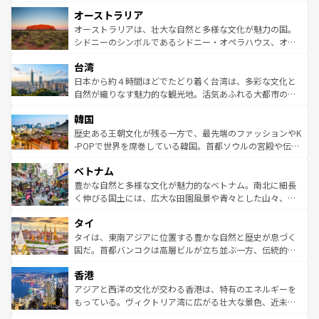
ストーン国立公園といった絶景が堪能できる。さらに、南
秘を感じたいなら、火山が生み出した壮大な景観を誇るハ
オーストラリア
部のニューオーリンズでは、音楽と美食が融合した独特の
ワイ島は見逃せない。また、定番の観光地といえばオアフ
文化が魅力。旅行者はアメリカの各地域で異なる魅力を楽
島だが、静かな自然を求めるならマウイ島やカウアイ島が
オーストラリアは、壮大な自然と多様な文化が魅力の国。
しみながら、その多様性と豊かな歴史を感じることができ
おすすめ。エメラルドグリーンに輝く海をはじめ、豊かな
シドニーのシンボルであるシドニー・オペラハウス、オー
るだろう。車でのロードトリップや列車の旅も、アメリカ
文化や歴史が息づいている。「アロハスピリット」と呼ば
ストラリア東海岸北部に広がる大サンゴ礁地帯グレートバ
ならではの贅沢な旅のスタイルだ。 なお、新着のアメリカ
台湾
れるおもてなしの心で訪れる人々を迎えてくれるハワイの
リアリーフや大陸中央部にそびえるウルル（エアーズロッ
情報は
コンテンツ一覧
を参照してほしい。
人々、おいしいローカルフードやハワイアンミュージッ
ク）、タスマニアの美しい原生林やケアンズの熱帯雨林な
日本から約４時間ほどでたどり着く台湾は、多彩な文化と
ク、伝統的なフラダンスなど、すべてがハワイの魅力を彩
ど、見どころがたくさん。また、カフェやワイン、オージ
自然が織りなす魅力的な観光地。活気あふれる大都市の台
っている。訪れるたびに新しい発見と感動が待っているハ
ービーフなどの食文化も豊かで、美味しいものであふれて
北やノスタルジックな町並みが人気な九份（ジォウフェ
ワイを、存分に味わってほしい。 なお、新着のハワイ情報
韓国
いる。アクティビティも充実しており、サーフィンやダイ
ン）、静ひつな山岳地帯である台湾東部など、都市の喧騒
は
コンテンツ一覧
を参照してほしい。
ビング、ハイキングなど、アウトドア好きにはたまらな
と山間の静けさが共存しており、訪れる人に新しい発見と
歴史ある王朝文化が残る一方で、最先端のファッションやK
い。オーストラリアの多彩な魅力を存分に味わいつくそ
驚きをもたらしてくれる。また、奥深い台湾の食文化も魅
-POPで世界を席巻している韓国。首都ソウルの宮殿や伝統
う。 なお、新着のオーストラリア情報は
コンテンツ一覧
を
力で、夜市などの屋台グルメから高級料理、ヘルシーで美
家屋が並ぶエリアでは韓国の歴史と文化に浸ることがで
参照してほしい。
ベトナム
容にもいいと評判のスイーツなど、バラエティ豊かな料理
き、地方に足を延ばせば四季折々の自然美を楽しむことが
が味わえる。 なお、新着の台湾情報は
コンテンツ一覧
を参
できる。そして、キムチや焼肉、絶品のストリートフード
豊かな自然と多様な文化が魅力的なベトナム。南北に細長
照してほしい。
まで、さまざまな韓国料理が待っている。夜には、韓国な
く伸びる国土には、広大な田園風景や青々とした山々、世
らではのナイトライフも堪能できる。あたたかいホスピタ
界遺産に登録された壮大な自然景観が点在し、都市部では
タイ
リティに包まれながら、韓国の多彩な魅力を心ゆくまで味
急速な発展と共に伝統が息づく。ハノイの古い町並みやホ
わってみてほしい。 なお、新着の韓国情報は
コンテンツ一
ーチミン市のフランス統治時代の建物も、独特の雰囲気を
タイは、東南アジアに位置する豊かな自然と歴史が息づく
覧
を参照してほしい。
醸し出している。また、バラエティの豊かさとおいしさで
国だ。首都バンコクは高層ビルが立ち並ぶ一方、伝統的な
世界中の食通を魅了してやまないベトナム料理も魅力のひ
寺院や市場がいたるところに点在し、古きよき文化と現代
香港
とつ。フォーやバインミー、ベトナムコーヒーなどは、ぜ
の活気が交差している。北部ではチェンマイなどの山岳地
ひ現地で味わいたい。どの地域を訪れてもあたたかい人々
帯で自然と触れ合い、南部ではプーケットやクラビの美し
アジアと西洋の文化が交わる香港は、特有のエネルギーを
が旅行者を迎えてくれるので、きっと忘れられない旅にな
いビーチでリゾート気分を楽しむことができる。タイ料理
もっている。ヴィクトリア湾に広がる壮大な景色、近未来
るはずだ。 なお、新着のベトナム情報は
コンテンツ一覧
を
は世界的に有名で、屋台から高級レストランまで味覚を刺
的なアートスポット、そして歴史と現代が融合した町並