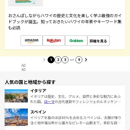
おさんぽしながらハワイの歴史と文化を楽しく学ぶ最強のガイ
ドブックが誕生。知っておきたいハワイの年表やキーワード集
も必読
詳細を見る
…
1
2
3
9
AD
AD
人気の国と地域から探す
イタリア
イタリアは歴史、文化、グルメ、自然と多彩な魅力にあふ
れた国。
ローマ
の古代遺跡やフィレンツェのルネッサンス
美術、ヴェネツィアの運河など、歴史あるスポットはもち
スペイン
ろん、トスカーナの美しい田園風景やアマルフィ海岸の絶
景など、自然景観も見逃せない。観光の合間には、本場の
イベリア半島のほぼ80％を占めるスペインは、太陽が降り
ピザやパスタなど、絶品のイタリア料理を堪能することも
注ぐ地中海沿岸から雄大なピレネー山脈まで、多彩な自然
できる。朝目覚めてから夜眠るまで、すべての瞬間を楽し
と文化が詰まったヨーロッパ屈指の旅行先だ。多様な地域