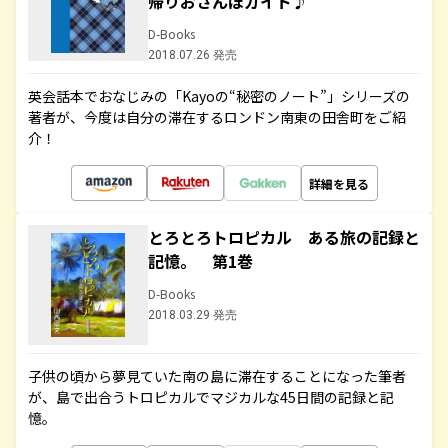
帰りおさんぽガイド♪
D-Books
2018.07.26 発売
英会話本でおなじみの「Kayoの“秘密のノート”」シリーズの
著者が、今度は自分の滞在するロンドン南東の田舎町をご紹
介！
詳細を見る
とろとろトロピカル ある旅の記録と
記憶。 第1巻
D-Books
2018.03.29 発売
子供の頃から夢見ていた南の島に滞在することになった筆者
が、島で出合うトロピカルでマジカルな45日間の記録と記
憶。