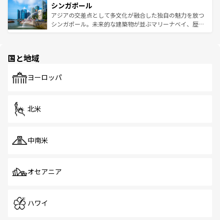
参照してほしい。
シンガポール
激する。気候は一年中温暖で、どの季節にも異なる楽しみ
み、どこを訪れても感動するはず。観光スポットが密集し
が待っている。親しみやすいタイの人々、仏教を中心とし
ており、効率よく見どころを回れるのも魅力。息をのむよ
アジアの交差点として多文化が融合した独自の魅力を放つ
た文化、そして多様な観光資源が、訪れる旅人を魅了し続
うな絶景から文化的な体験まで、香港を存分に楽しみ尽く
シンガポール。未来的な建築物が並ぶマリーナベイ、歴史
ける。 なお、新着のタイ情報は
コンテンツ一覧
を参照して
そう。 なお、新着の香港情報は
コンテンツ一覧
を参照して
と伝統を感じられるエスニックタウン、多数の緑豊かな公
ほしい。
ほしい。
園や自然保護区など、自然が調和した近代的な景観と文化
の多様性あふれるカラフルな町は、どこを歩いても新しい
国と地域
発見がある。さらに、治安のよさや充実した公共交通機関
も、旅行者にとっては魅力的なポイント。グルメも豊富
で、ホーカーズは地元の風情を楽しめる外せないスポット
ヨーロッパ
だ。訪れる人を飽きさせないシンガポールで、多様な魅力
を体感しよう。 なお、新着のシンガポール情報は
コンテン
ツ一覧
を参照してほしい。
北米
中南米
オセアニア
ハワイ