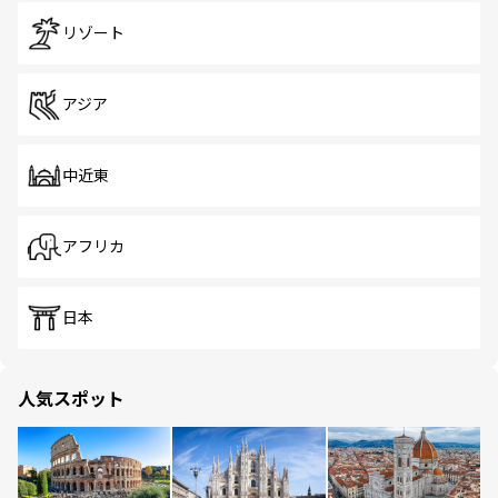
リゾート
アジア
中近東
アフリカ
日本
人気スポット