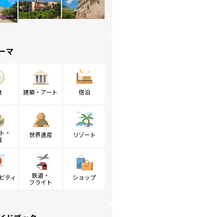
ーマ
食
建築・アート
宿泊
ト・
世界遺産
リゾート
戦
鉄道・
ビティ
ショップ
フライト