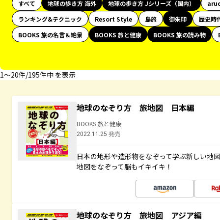
すべて
地球の歩き方 海外
地球の歩き方 Jシリーズ（国内）
aru
ランキング&テクニック
Resort Style
島旅
御朱印
歴史時
BOOKS 旅の名言＆絶景
BOOKS 旅と健康
BOOKS 旅の読み物
1〜20件/195件中 を表示
地球のなぞり方 旅地図 日本編
BOOKS 旅と健康
2022.11.25 発売
日本の地形や造形物をなぞって学ぶ新しい地
地図をなぞって脳もイキイキ！
地球のなぞり方 旅地図 アジア編