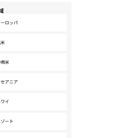
域
ヨーロッパ
北米
中南米
オセアニア
ハワイ
リゾート