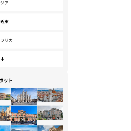
アジア
中近東
アフリカ
日本
ポット