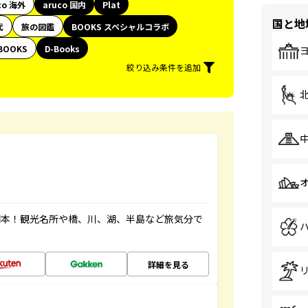
co 海外
aruco 国内
Plat
国と地
代
旅の図鑑
BOOKS スペシャルコラボ
BOOKS
D-Books
絞り込み条件を追加
図本！観光名所や橋、川、湖、半島など旅気分で
詳細を見る