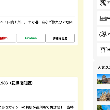
図本！国境や州、川や街道、島など旅気分で地図
詳細を見る
人気ス
-1983（初版復刻版）
球の歩き方インドの初版が復刻版で再登場！ 当時