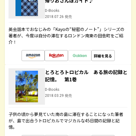
帰りおさんぽガイド♪
D-Books
2018.07.26 発売
英会話本でおなじみの「Kayoの“秘密のノート”」シリーズの
著者が、今度は自分の滞在するロンドン南東の田舎町をご紹
介！
詳細を見る
とろとろトロピカル ある旅の記録と
記憶。 第1巻
D-Books
2018.03.29 発売
子供の頃から夢見ていた南の島に滞在することになった筆者
が、島で出合うトロピカルでマジカルな45日間の記録と記
憶。