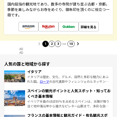
国内屈指の観光地であり、数多の寺院が建ち並ぶ古都・京都。
季節を楽しみながらお寺をめぐり、御朱印を頂くのに役立つ一
冊です。
詳細を見る
…
1
2
3
10
AD
AD
人気の国と地域から探す
イタリア
イタリアは歴史、文化、グルメ、自然と多彩な魅力にあふ
れた国。
ローマ
の古代遺跡やフィレンツェのルネッサンス
美術、ヴェネツィアの運河など、歴史あるスポットはもち
スペインの観光ポイントと人気スポット・知ってお
ろん、トスカーナの美しい田園風景やアマルフィ海岸の絶
景など、自然景観も見逃せない。観光の合間には、本場の
くべき基本情報
ピザやパスタなど、絶品のイタリア料理を堪能することも
イベリア半島のほぼ80％を占めるスペインは、太陽が降り
できる。朝目覚めてから夜眠るまで、すべての瞬間を楽し
注ぐ地中海沿岸から雄大なピレネー山脈まで、多彩な自然
ませてくれるイタリアで、忘れられない旅をしてみよう！
と文化が詰まったヨーロッパ屈指の旅行先だ。多様な地域
なお、新着のイタリア情報は
コンテンツ一覧
を参照してほ
フランスの基本情報と観光ガイド・有名観光スポ
文化が根付くこの国では、情熱的なフラメンコ、熱気あふ