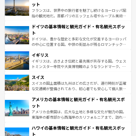
しい。
れる闘牛、そして美味しいタパスが生活の一部となってい
ット
る。首都マドリードの洗練された雰囲気や、バルセロナの
フランスは、世界中の旅行者を魅了し続けるヨーロッパ屈
アートに溢れた街角から、地方では古代ローマ遺跡や中世
指の観光地だ。首都パリのエッフェル塔やルーブル美術館
の城塞都市、穏やかなビーチリゾートまで多彩な表情を見
といった象徴的なスポットから、田舎町の古風な美しさま
せる。地方によって風土や気候が異なるスペインはその個
ドイツの基本情報と観光ガイド・有名観光スポッ
で、幅広い魅力が詰まっている。華麗な宮殿、歴史的な大
性で訪れる人を魅了する。 なお、新着のスペイン情報は
コ
聖堂、美しいビーチ、そして豊かな自然が、訪れる者を心
ト
ンテンツ一覧
を参照してほしい。
から魅了する。また、フランスは美食の国としても知ら
ドイツは、豊かな歴史と多彩な文化が交差するヨーロッパ
れ、フランス料理はユネスコ無形文化遺産にも登録されて
の中心に位置する国。中世の街並みが残るロマンチック街
いる。シャンパンの発祥地であるランス、プロヴァンスの
道から、未来を先取りするようなモダンな都市まで多様な
香り高いラベンダー畑など、多彩な楽しみ方が可能だ。さ
イギリス
顔を持つこの国は、どこを歩いても飽きることがない。ベ
らに、パリ以外の地域にも魅力が溢れており、どの街角に
ルリンの文化的活気、バイエルン州のアルプスの絶景、そ
イギリスは、古きよき伝統と最先端が共存する国。ウェス
も豊かな歴史と文化が息づいている。パリ以外の個性あふ
してライン川沿いのワイン畑といった風景は必見。ビール
トミンスター寺院や大英博物館のようなランドマーク、歴
れる地方に足を運ぶとそれぞれで全く異なる文化を体験で
とソーセージを味わいながら地元の人と過ごす楽しい時間
史ある大学都市、美しい丘陵地帯や牧歌的な風景など、エ
きるだろう。 なお、新着のフランス情報は
コンテンツ一覧
スイス
は、お酒好きな人にはぜひ体験してほしい。 なお、新着の
リアごとに異なる魅力がある。また、優雅なアフタヌーン
を参照してほしい。
ドイツ情報は
コンテンツ一覧
を参照してほしい。
ティー、ビール好きにはたまらない英国パブ、サッカー観
スイスの国土面積は九州ほどの広さだが、運行時刻が正確
戦など、本場だからこそできる体験も豊富。イギリスを旅
な交通網が整備されており、初心者でも安心して個人旅行
して楽しみつくそう。 なお、新着のイギリス情報は
コンテ
を楽しめる。日本同様に時刻表どおりの旅が可能だ。中世
アメリカの基本情報と観光ガイド・有名観光スポ
ンツ一覧
を参照してほしい。
の建物がそのまま残る町や、スイスならではのユニークな
博物館もあり、アルプス観光だけでなく町歩きも満喫する
ット
ことができる。国民の所得が高いため物価も高いが、旅行
アメリカ合衆国は、広大な土地と多様な文化が魅力の国。
者向けの交通パス提供のサービスもあり、うまく活用すれ
東海岸の都市部から西海岸のカリフォルニアまで、訪れる
ば市内交通費無料で観光を楽しむこともできる。 なお、新
場所ごとに異なる風景と体験が待っている。ニューヨーク
着のスイス情報は
コンテンツ一覧
を参照してほしい。
ハワイの基本情報と観光ガイド・有名観光スポッ
のような巨大都市は、観光、ショッピング、エンターテイ
ンメントが詰まった刺激的なスポットだ。一方、アメリカ
ト