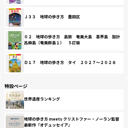
Ｊ３３ 地球の歩き方 墨田区
０２ 地球の歩き方 島旅 奄美大島 喜界島 加計
呂麻島（奄美群島１） ５訂版
Ｄ１７ 地球の歩き方 タイ ２０２７～２０２８
特設ページ
世界遺産ランキング
地球の歩き方 meets クリストファー・ノーラン監督
最新作『オデュッセイア』