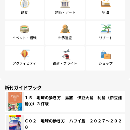
飲食
建築・アート
宿泊
イベント・観戦
世界遺産
リゾート
アクティビティ
鉄道・フライト
ショップ
新刊ガイドブック
１５ 地球の歩き方 島旅 伊豆大島 利島（伊豆諸
島①）３訂版
Ｃ０２ 地球の歩き方 ハワイ島 ２０２７～２０２
８