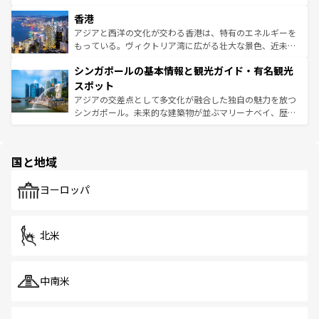
世界中の食通を魅了してやまないベトナム料理も魅力のひ
寺院や市場がいたるところに点在し、古きよき文化と現代
香港
とつ。フォーやバインミー、ベトナムコーヒーなどは、ぜ
の活気が交差している。北部ではチェンマイなどの山岳地
ひ現地で味わいたい。どの地域を訪れてもあたたかい人々
帯で自然と触れ合い、南部ではプーケットやクラビの美し
アジアと西洋の文化が交わる香港は、特有のエネルギーを
が旅行者を迎えてくれるので、きっと忘れられない旅にな
いビーチでリゾート気分を楽しむことができる。タイ料理
もっている。ヴィクトリア湾に広がる壮大な景色、近未来
るはずだ。 なお、新着のベトナム情報は
コンテンツ一覧
を
は世界的に有名で、屋台から高級レストランまで味覚を刺
的なアートスポット、そして歴史と現代が融合した町並
参照してほしい。
シンガポールの基本情報と観光ガイド・有名観光
激する。気候は一年中温暖で、どの季節にも異なる楽しみ
み、どこを訪れても感動するはず。観光スポットが密集し
が待っている。親しみやすいタイの人々、仏教を中心とし
ており、効率よく見どころを回れるのも魅力。息をのむよ
スポット
た文化、そして多様な観光資源が、訪れる旅人を魅了し続
うな絶景から文化的な体験まで、香港を存分に楽しみ尽く
アジアの交差点として多文化が融合した独自の魅力を放つ
ける。 なお、新着のタイ情報は
コンテンツ一覧
を参照して
そう。 なお、新着の香港情報は
コンテンツ一覧
を参照して
シンガポール。未来的な建築物が並ぶマリーナベイ、歴史
ほしい。
ほしい。
と伝統を感じられるエスニックタウン、多数の緑豊かな公
園や自然保護区など、自然が調和した近代的な景観と文化
の多様性あふれるカラフルな町は、どこを歩いても新しい
国と地域
発見がある。さらに、治安のよさや充実した公共交通機関
も、旅行者にとっては魅力的なポイント。グルメも豊富
で、ホーカーズは地元の風情を楽しめる外せないスポット
ヨーロッパ
だ。訪れる人を飽きさせないシンガポールで、多様な魅力
を体感しよう。 なお、新着のシンガポール情報は
コンテン
ツ一覧
を参照してほしい。
北米
中南米