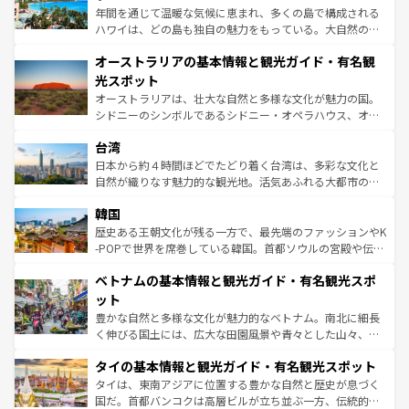
西部には大自然が広がり、グランドキャニオンやイエロー
年間を通じて温暖な気候に恵まれ、多くの島で構成される
ストーン国立公園といった絶景が堪能できる。さらに、南
ハワイは、どの島も独自の魅力をもっている。大自然の神
部のニューオーリンズでは、音楽と美食が融合した独特の
秘を感じたいなら、火山が生み出した壮大な景観を誇るハ
文化が魅力。旅行者はアメリカの各地域で異なる魅力を楽
オーストラリアの基本情報と観光ガイド・有名観
ワイ島は見逃せない。また、定番の観光地といえばオアフ
しみながら、その多様性と豊かな歴史を感じることができ
島だが、静かな自然を求めるならマウイ島やカウアイ島が
光スポット
るだろう。車でのロードトリップや列車の旅も、アメリカ
おすすめ。エメラルドグリーンに輝く海をはじめ、豊かな
オーストラリアは、壮大な自然と多様な文化が魅力の国。
ならではの贅沢な旅のスタイルだ。 なお、新着のアメリカ
文化や歴史が息づいている。「アロハスピリット」と呼ば
シドニーのシンボルであるシドニー・オペラハウス、オー
情報は
コンテンツ一覧
を参照してほしい。
れるおもてなしの心で訪れる人々を迎えてくれるハワイの
ストラリア東海岸北部に広がる大サンゴ礁地帯グレートバ
人々、おいしいローカルフードやハワイアンミュージッ
台湾
リアリーフや大陸中央部にそびえるウルル（エアーズロッ
ク、伝統的なフラダンスなど、すべてがハワイの魅力を彩
ク）、タスマニアの美しい原生林やケアンズの熱帯雨林な
日本から約４時間ほどでたどり着く台湾は、多彩な文化と
っている。訪れるたびに新しい発見と感動が待っているハ
ど、見どころがたくさん。また、カフェやワイン、オージ
自然が織りなす魅力的な観光地。活気あふれる大都市の台
ワイを、存分に味わってほしい。 なお、新着のハワイ情報
ービーフなどの食文化も豊かで、美味しいものであふれて
北やノスタルジックな町並みが人気な九份（ジォウフェ
は
コンテンツ一覧
を参照してほしい。
韓国
いる。アクティビティも充実しており、サーフィンやダイ
ン）、静ひつな山岳地帯である台湾東部など、都市の喧騒
ビング、ハイキングなど、アウトドア好きにはたまらな
と山間の静けさが共存しており、訪れる人に新しい発見と
歴史ある王朝文化が残る一方で、最先端のファッションやK
い。オーストラリアの多彩な魅力を存分に味わいつくそ
驚きをもたらしてくれる。また、奥深い台湾の食文化も魅
-POPで世界を席巻している韓国。首都ソウルの宮殿や伝統
う。 なお、新着のオーストラリア情報は
コンテンツ一覧
を
力で、夜市などの屋台グルメから高級料理、ヘルシーで美
家屋が並ぶエリアでは韓国の歴史と文化に浸ることがで
参照してほしい。
ベトナムの基本情報と観光ガイド・有名観光スポ
容にもいいと評判のスイーツなど、バラエティ豊かな料理
き、地方に足を延ばせば四季折々の自然美を楽しむことが
が味わえる。 なお、新着の台湾情報は
コンテンツ一覧
を参
できる。そして、キムチや焼肉、絶品のストリートフード
ット
照してほしい。
まで、さまざまな韓国料理が待っている。夜には、韓国な
豊かな自然と多様な文化が魅力的なベトナム。南北に細長
らではのナイトライフも堪能できる。あたたかいホスピタ
く伸びる国土には、広大な田園風景や青々とした山々、世
リティに包まれながら、韓国の多彩な魅力を心ゆくまで味
界遺産に登録された壮大な自然景観が点在し、都市部では
わってみてほしい。 なお、新着の韓国情報は
コンテンツ一
タイの基本情報と観光ガイド・有名観光スポット
急速な発展と共に伝統が息づく。ハノイの古い町並みやホ
覧
を参照してほしい。
ーチミン市のフランス統治時代の建物も、独特の雰囲気を
タイは、東南アジアに位置する豊かな自然と歴史が息づく
醸し出している。また、バラエティの豊かさとおいしさで
国だ。首都バンコクは高層ビルが立ち並ぶ一方、伝統的な