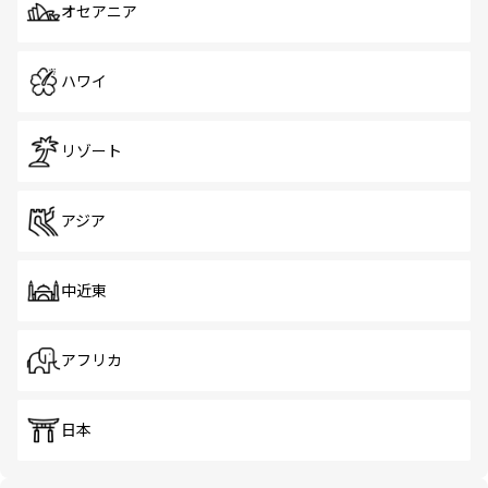
オセアニア
ハワイ
リゾート
アジア
中近東
アフリカ
日本