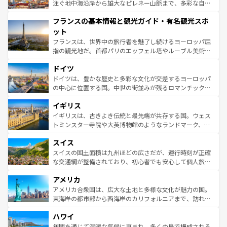
ピザやパスタなど、絶品のイタリア料理を堪能することも
注ぐ地中海沿岸から雄大なピレネー山脈まで、多彩な自然
できる。朝目覚めてから夜眠るまで、すべての瞬間を楽し
と文化が詰まったヨーロッパ屈指の旅行先だ。多様な地域
フランスの基本情報と観光ガイド・有名観光スポ
ませてくれるイタリアで、忘れられない旅をしてみよう！
文化が根付くこの国では、情熱的なフラメンコ、熱気あふ
なお、新着のイタリア情報は
コンテンツ一覧
を参照してほ
れる闘牛、そして美味しいタパスが生活の一部となってい
ット
しい。
る。首都マドリードの洗練された雰囲気や、バルセロナの
フランスは、世界中の旅行者を魅了し続けるヨーロッパ屈
アートに溢れた街角から、地方では古代ローマ遺跡や中世
指の観光地だ。首都パリのエッフェル塔やルーブル美術館
の城塞都市、穏やかなビーチリゾートまで多彩な表情を見
といった象徴的なスポットから、田舎町の古風な美しさま
せる。地方によって風土や気候が異なるスペインはその個
ドイツ
で、幅広い魅力が詰まっている。華麗な宮殿、歴史的な大
性で訪れる人を魅了する。 なお、新着のスペイン情報は
コ
聖堂、美しいビーチ、そして豊かな自然が、訪れる者を心
ドイツは、豊かな歴史と多彩な文化が交差するヨーロッパ
ンテンツ一覧
を参照してほしい。
から魅了する。また、フランスは美食の国としても知ら
の中心に位置する国。中世の街並みが残るロマンチック街
れ、フランス料理はユネスコ無形文化遺産にも登録されて
道から、未来を先取りするようなモダンな都市まで多様な
イギリス
いる。シャンパンの発祥地であるランス、プロヴァンスの
顔を持つこの国は、どこを歩いても飽きることがない。ベ
香り高いラベンダー畑など、多彩な楽しみ方が可能だ。さ
ルリンの文化的活気、バイエルン州のアルプスの絶景、そ
イギリスは、古きよき伝統と最先端が共存する国。ウェス
らに、パリ以外の地域にも魅力が溢れており、どの街角に
してライン川沿いのワイン畑といった風景は必見。ビール
トミンスター寺院や大英博物館のようなランドマーク、歴
も豊かな歴史と文化が息づいている。パリ以外の個性あふ
とソーセージを味わいながら地元の人と過ごす楽しい時間
史ある大学都市、美しい丘陵地帯や牧歌的な風景など、エ
れる地方に足を運ぶとそれぞれで全く異なる文化を体験で
スイス
は、お酒好きな人にはぜひ体験してほしい。 なお、新着の
リアごとに異なる魅力がある。また、優雅なアフタヌーン
きるだろう。 なお、新着のフランス情報は
コンテンツ一覧
ドイツ情報は
コンテンツ一覧
を参照してほしい。
ティー、ビール好きにはたまらない英国パブ、サッカー観
スイスの国土面積は九州ほどの広さだが、運行時刻が正確
を参照してほしい。
戦など、本場だからこそできる体験も豊富。イギリスを旅
な交通網が整備されており、初心者でも安心して個人旅行
して楽しみつくそう。 なお、新着のイギリス情報は
コンテ
を楽しめる。日本同様に時刻表どおりの旅が可能だ。中世
アメリカ
ンツ一覧
を参照してほしい。
の建物がそのまま残る町や、スイスならではのユニークな
博物館もあり、アルプス観光だけでなく町歩きも満喫する
アメリカ合衆国は、広大な土地と多様な文化が魅力の国。
ことができる。国民の所得が高いため物価も高いが、旅行
東海岸の都市部から西海岸のカリフォルニアまで、訪れる
者向けの交通パス提供のサービスもあり、うまく活用すれ
場所ごとに異なる風景と体験が待っている。ニューヨーク
ハワイ
ば市内交通費無料で観光を楽しむこともできる。 なお、新
のような巨大都市は、観光、ショッピング、エンターテイ
着のスイス情報は
コンテンツ一覧
を参照してほしい。
ンメントが詰まった刺激的なスポットだ。一方、アメリカ
年間を通じて温暖な気候に恵まれ、多くの島で構成される