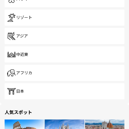
リゾート
アジア
中近東
アフリカ
日本
人気スポット