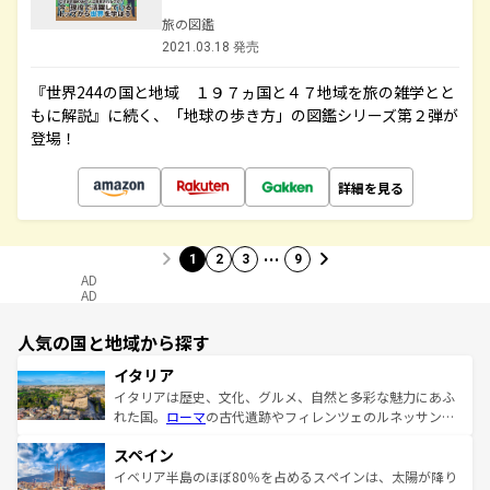
旅の図鑑
2021.03.18 発売
『世界244の国と地域 １９７ヵ国と４７地域を旅の雑学とと
もに解説』に続く、「地球の歩き方」の図鑑シリーズ第２弾が
登場！
詳細を見る
…
1
2
3
9
AD
AD
人気の国と地域から探す
イタリア
イタリアは歴史、文化、グルメ、自然と多彩な魅力にあふ
れた国。
ローマ
の古代遺跡やフィレンツェのルネッサンス
美術、ヴェネツィアの運河など、歴史あるスポットはもち
スペイン
ろん、トスカーナの美しい田園風景やアマルフィ海岸の絶
景など、自然景観も見逃せない。観光の合間には、本場の
イベリア半島のほぼ80％を占めるスペインは、太陽が降り