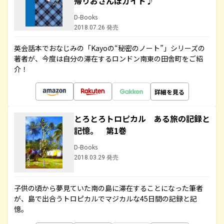
帰りおさんぽガイド♪
D-Books
2018.07.26 発売
英会話本でおなじみの「Kayoの“秘密のノート”」シリーズの
著者が、今度は自分の滞在するロンドン南東の田舎町をご紹
介！
詳細を見る
とろとろトロピカル ある旅の記録と
記憶。 第1巻
D-Books
2018.03.29 発売
子供の頃から夢見ていた南の島に滞在することになった筆者
が、島で出合うトロピカルでマジカルな45日間の記録と記
憶。