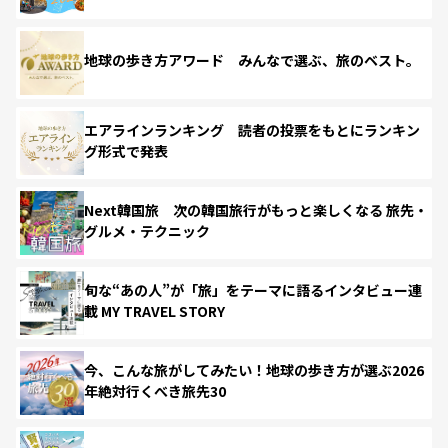
地球の歩き方アワード みんなで選ぶ、旅のベスト。
エアラインランキング 読者の投票をもとにランキン
グ形式で発表
Next韓国旅 次の韓国旅行がもっと楽しくなる 旅先・
グルメ・テクニック
旬な“あの人”が「旅」をテーマに語るインタビュー連
載 MY TRAVEL STORY
今、こんな旅がしてみたい！地球の歩き方が選ぶ2026
年絶対行くべき旅先30