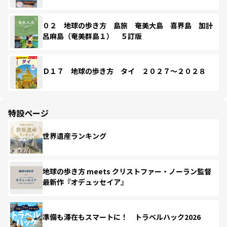
０２ 地球の歩き方 島旅 奄美大島 喜界島 加計
呂麻島（奄美群島１） ５訂版
Ｄ１７ 地球の歩き方 タイ ２０２７～２０２８
特設ページ
世界遺産ランキング
地球の歩き方 meets クリストファー・ノーラン監督
最新作『オデュッセイア』
準備も滞在もスマートに！ トラベルハック2026