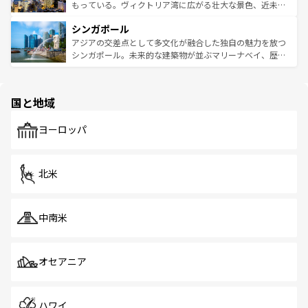
が旅行者を迎えてくれるので、きっと忘れられない旅にな
いビーチでリゾート気分を楽しむことができる。タイ料理
もっている。ヴィクトリア湾に広がる壮大な景色、近未来
るはずだ。 なお、新着のベトナム情報は
コンテンツ一覧
を
は世界的に有名で、屋台から高級レストランまで味覚を刺
的なアートスポット、そして歴史と現代が融合した町並
参照してほしい。
シンガポール
激する。気候は一年中温暖で、どの季節にも異なる楽しみ
み、どこを訪れても感動するはず。観光スポットが密集し
が待っている。親しみやすいタイの人々、仏教を中心とし
ており、効率よく見どころを回れるのも魅力。息をのむよ
アジアの交差点として多文化が融合した独自の魅力を放つ
た文化、そして多様な観光資源が、訪れる旅人を魅了し続
うな絶景から文化的な体験まで、香港を存分に楽しみ尽く
シンガポール。未来的な建築物が並ぶマリーナベイ、歴史
ける。 なお、新着のタイ情報は
コンテンツ一覧
を参照して
そう。 なお、新着の香港情報は
コンテンツ一覧
を参照して
と伝統を感じられるエスニックタウン、多数の緑豊かな公
ほしい。
ほしい。
園や自然保護区など、自然が調和した近代的な景観と文化
の多様性あふれるカラフルな町は、どこを歩いても新しい
国と地域
発見がある。さらに、治安のよさや充実した公共交通機関
も、旅行者にとっては魅力的なポイント。グルメも豊富
で、ホーカーズは地元の風情を楽しめる外せないスポット
ヨーロッパ
だ。訪れる人を飽きさせないシンガポールで、多様な魅力
を体感しよう。 なお、新着のシンガポール情報は
コンテン
ツ一覧
を参照してほしい。
北米
中南米
オセアニア
ハワイ