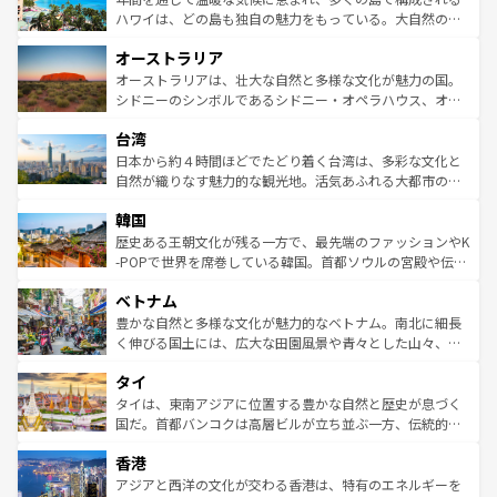
西部には大自然が広がり、グランドキャニオンやイエロー
ハワイは、どの島も独自の魅力をもっている。大自然の神
ストーン国立公園といった絶景が堪能できる。さらに、南
秘を感じたいなら、火山が生み出した壮大な景観を誇るハ
オーストラリア
部のニューオーリンズでは、音楽と美食が融合した独特の
ワイ島は見逃せない。また、定番の観光地といえばオアフ
文化が魅力。旅行者はアメリカの各地域で異なる魅力を楽
島だが、静かな自然を求めるならマウイ島やカウアイ島が
オーストラリアは、壮大な自然と多様な文化が魅力の国。
しみながら、その多様性と豊かな歴史を感じることができ
おすすめ。エメラルドグリーンに輝く海をはじめ、豊かな
シドニーのシンボルであるシドニー・オペラハウス、オー
るだろう。車でのロードトリップや列車の旅も、アメリカ
文化や歴史が息づいている。「アロハスピリット」と呼ば
ストラリア東海岸北部に広がる大サンゴ礁地帯グレートバ
ならではの贅沢な旅のスタイルだ。 なお、新着のアメリカ
台湾
れるおもてなしの心で訪れる人々を迎えてくれるハワイの
リアリーフや大陸中央部にそびえるウルル（エアーズロッ
情報は
コンテンツ一覧
を参照してほしい。
人々、おいしいローカルフードやハワイアンミュージッ
ク）、タスマニアの美しい原生林やケアンズの熱帯雨林な
日本から約４時間ほどでたどり着く台湾は、多彩な文化と
ク、伝統的なフラダンスなど、すべてがハワイの魅力を彩
ど、見どころがたくさん。また、カフェやワイン、オージ
自然が織りなす魅力的な観光地。活気あふれる大都市の台
っている。訪れるたびに新しい発見と感動が待っているハ
ービーフなどの食文化も豊かで、美味しいものであふれて
北やノスタルジックな町並みが人気な九份（ジォウフェ
ワイを、存分に味わってほしい。 なお、新着のハワイ情報
韓国
いる。アクティビティも充実しており、サーフィンやダイ
ン）、静ひつな山岳地帯である台湾東部など、都市の喧騒
は
コンテンツ一覧
を参照してほしい。
ビング、ハイキングなど、アウトドア好きにはたまらな
と山間の静けさが共存しており、訪れる人に新しい発見と
歴史ある王朝文化が残る一方で、最先端のファッションやK
い。オーストラリアの多彩な魅力を存分に味わいつくそ
驚きをもたらしてくれる。また、奥深い台湾の食文化も魅
-POPで世界を席巻している韓国。首都ソウルの宮殿や伝統
う。 なお、新着のオーストラリア情報は
コンテンツ一覧
を
力で、夜市などの屋台グルメから高級料理、ヘルシーで美
家屋が並ぶエリアでは韓国の歴史と文化に浸ることがで
参照してほしい。
ベトナム
容にもいいと評判のスイーツなど、バラエティ豊かな料理
き、地方に足を延ばせば四季折々の自然美を楽しむことが
が味わえる。 なお、新着の台湾情報は
コンテンツ一覧
を参
できる。そして、キムチや焼肉、絶品のストリートフード
豊かな自然と多様な文化が魅力的なベトナム。南北に細長
照してほしい。
まで、さまざまな韓国料理が待っている。夜には、韓国な
く伸びる国土には、広大な田園風景や青々とした山々、世
らではのナイトライフも堪能できる。あたたかいホスピタ
界遺産に登録された壮大な自然景観が点在し、都市部では
タイ
リティに包まれながら、韓国の多彩な魅力を心ゆくまで味
急速な発展と共に伝統が息づく。ハノイの古い町並みやホ
わってみてほしい。 なお、新着の韓国情報は
コンテンツ一
ーチミン市のフランス統治時代の建物も、独特の雰囲気を
タイは、東南アジアに位置する豊かな自然と歴史が息づく
覧
を参照してほしい。
醸し出している。また、バラエティの豊かさとおいしさで
国だ。首都バンコクは高層ビルが立ち並ぶ一方、伝統的な
世界中の食通を魅了してやまないベトナム料理も魅力のひ
寺院や市場がいたるところに点在し、古きよき文化と現代
香港
とつ。フォーやバインミー、ベトナムコーヒーなどは、ぜ
の活気が交差している。北部ではチェンマイなどの山岳地
ひ現地で味わいたい。どの地域を訪れてもあたたかい人々
帯で自然と触れ合い、南部ではプーケットやクラビの美し
アジアと西洋の文化が交わる香港は、特有のエネルギーを