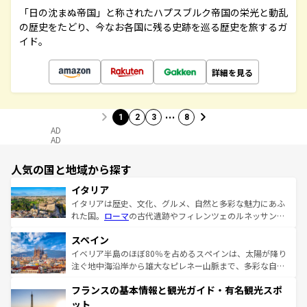
「日の沈まぬ帝国」と称されたハプスブルク帝国の栄光と動乱
の歴史をたどり、今なお各国に残る史跡を巡る歴史を旅するガ
イド。
詳細を見る
…
1
2
3
8
AD
AD
人気の国と地域から探す
イタリア
イタリアは歴史、文化、グルメ、自然と多彩な魅力にあふ
れた国。
ローマ
の古代遺跡やフィレンツェのルネッサンス
美術、ヴェネツィアの運河など、歴史あるスポットはもち
スペイン
ろん、トスカーナの美しい田園風景やアマルフィ海岸の絶
景など、自然景観も見逃せない。観光の合間には、本場の
イベリア半島のほぼ80％を占めるスペインは、太陽が降り
ピザやパスタなど、絶品のイタリア料理を堪能することも
注ぐ地中海沿岸から雄大なピレネー山脈まで、多彩な自然
できる。朝目覚めてから夜眠るまで、すべての瞬間を楽し
と文化が詰まったヨーロッパ屈指の旅行先だ。多様な地域
フランスの基本情報と観光ガイド・有名観光スポ
ませてくれるイタリアで、忘れられない旅をしてみよう！
文化が根付くこの国では、情熱的なフラメンコ、熱気あふ
なお、新着のイタリア情報は
コンテンツ一覧
を参照してほ
れる闘牛、そして美味しいタパスが生活の一部となってい
ット