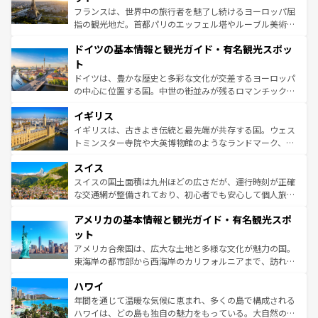
しい。
る。首都マドリードの洗練された雰囲気や、バルセロナの
フランスは、世界中の旅行者を魅了し続けるヨーロッパ屈
アートに溢れた街角から、地方では古代ローマ遺跡や中世
指の観光地だ。首都パリのエッフェル塔やルーブル美術館
の城塞都市、穏やかなビーチリゾートまで多彩な表情を見
といった象徴的なスポットから、田舎町の古風な美しさま
せる。地方によって風土や気候が異なるスペインはその個
ドイツの基本情報と観光ガイド・有名観光スポッ
で、幅広い魅力が詰まっている。華麗な宮殿、歴史的な大
性で訪れる人を魅了する。 なお、新着のスペイン情報は
コ
聖堂、美しいビーチ、そして豊かな自然が、訪れる者を心
ト
ンテンツ一覧
を参照してほしい。
から魅了する。また、フランスは美食の国としても知ら
ドイツは、豊かな歴史と多彩な文化が交差するヨーロッパ
れ、フランス料理はユネスコ無形文化遺産にも登録されて
の中心に位置する国。中世の街並みが残るロマンチック街
いる。シャンパンの発祥地であるランス、プロヴァンスの
道から、未来を先取りするようなモダンな都市まで多様な
香り高いラベンダー畑など、多彩な楽しみ方が可能だ。さ
イギリス
顔を持つこの国は、どこを歩いても飽きることがない。ベ
らに、パリ以外の地域にも魅力が溢れており、どの街角に
ルリンの文化的活気、バイエルン州のアルプスの絶景、そ
イギリスは、古きよき伝統と最先端が共存する国。ウェス
も豊かな歴史と文化が息づいている。パリ以外の個性あふ
してライン川沿いのワイン畑といった風景は必見。ビール
トミンスター寺院や大英博物館のようなランドマーク、歴
れる地方に足を運ぶとそれぞれで全く異なる文化を体験で
とソーセージを味わいながら地元の人と過ごす楽しい時間
史ある大学都市、美しい丘陵地帯や牧歌的な風景など、エ
きるだろう。 なお、新着のフランス情報は
コンテンツ一覧
スイス
は、お酒好きな人にはぜひ体験してほしい。 なお、新着の
リアごとに異なる魅力がある。また、優雅なアフタヌーン
を参照してほしい。
ドイツ情報は
コンテンツ一覧
を参照してほしい。
ティー、ビール好きにはたまらない英国パブ、サッカー観
スイスの国土面積は九州ほどの広さだが、運行時刻が正確
戦など、本場だからこそできる体験も豊富。イギリスを旅
な交通網が整備されており、初心者でも安心して個人旅行
して楽しみつくそう。 なお、新着のイギリス情報は
コンテ
を楽しめる。日本同様に時刻表どおりの旅が可能だ。中世
アメリカの基本情報と観光ガイド・有名観光スポ
ンツ一覧
を参照してほしい。
の建物がそのまま残る町や、スイスならではのユニークな
博物館もあり、アルプス観光だけでなく町歩きも満喫する
ット
ことができる。国民の所得が高いため物価も高いが、旅行
アメリカ合衆国は、広大な土地と多様な文化が魅力の国。
者向けの交通パス提供のサービスもあり、うまく活用すれ
東海岸の都市部から西海岸のカリフォルニアまで、訪れる
ば市内交通費無料で観光を楽しむこともできる。 なお、新
場所ごとに異なる風景と体験が待っている。ニューヨーク
着のスイス情報は
コンテンツ一覧
を参照してほしい。
ハワイ
のような巨大都市は、観光、ショッピング、エンターテイ
ンメントが詰まった刺激的なスポットだ。一方、アメリカ
年間を通じて温暖な気候に恵まれ、多くの島で構成される
西部には大自然が広がり、グランドキャニオンやイエロー
ハワイは、どの島も独自の魅力をもっている。大自然の神