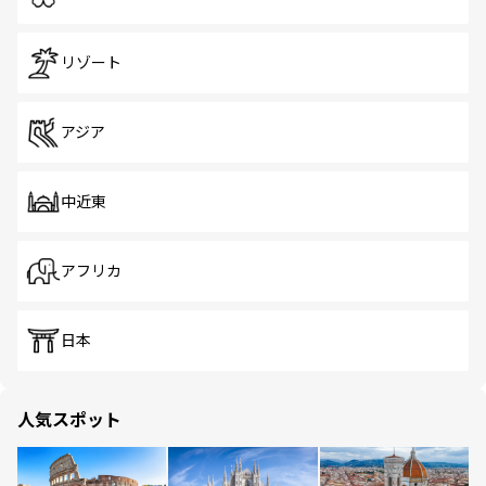
リゾート
アジア
中近東
アフリカ
日本
人気スポット