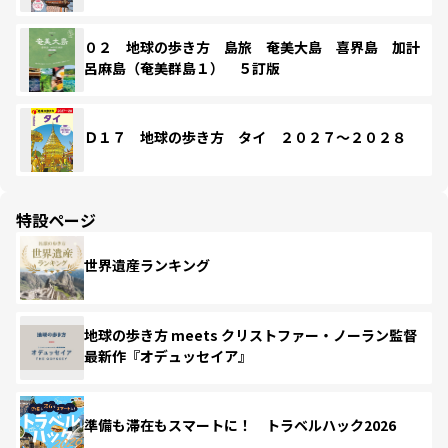
０２ 地球の歩き方 島旅 奄美大島 喜界島 加計
呂麻島（奄美群島１） ５訂版
Ｄ１７ 地球の歩き方 タイ ２０２７～２０２８
特設ページ
世界遺産ランキング
地球の歩き方 meets クリストファー・ノーラン監督
最新作『オデュッセイア』
準備も滞在もスマートに！ トラベルハック2026