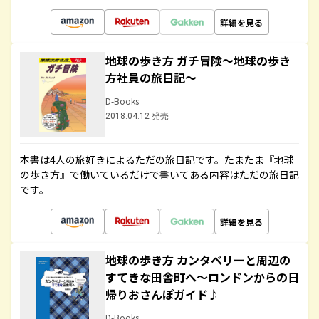
詳細を見る
地球の歩き方 ガチ冒険～地球の歩き
方社員の旅日記～
D-Books
2018.04.12 発売
本書は4人の旅好きによるただの旅日記です。たまたま『地球
の歩き方』で働いているだけで書いてある内容はただの旅日記
です。
詳細を見る
地球の歩き方 カンタベリーと周辺の
すてきな田舎町へ～ロンドンからの日
帰りおさんぽガイド♪
D-Books