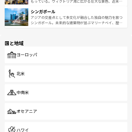
が旅行者を迎えてくれるので、きっと忘れられない旅にな
いビーチでリゾート気分を楽しむことができる。タイ料理
もっている。ヴィクトリア湾に広がる壮大な景色、近未来
るはずだ。 なお、新着のベトナム情報は
コンテンツ一覧
を
は世界的に有名で、屋台から高級レストランまで味覚を刺
的なアートスポット、そして歴史と現代が融合した町並
参照してほしい。
シンガポール
激する。気候は一年中温暖で、どの季節にも異なる楽しみ
み、どこを訪れても感動するはず。観光スポットが密集し
が待っている。親しみやすいタイの人々、仏教を中心とし
ており、効率よく見どころを回れるのも魅力。息をのむよ
アジアの交差点として多文化が融合した独自の魅力を放つ
た文化、そして多様な観光資源が、訪れる旅人を魅了し続
うな絶景から文化的な体験まで、香港を存分に楽しみ尽く
シンガポール。未来的な建築物が並ぶマリーナベイ、歴史
ける。 なお、新着のタイ情報は
コンテンツ一覧
を参照して
そう。 なお、新着の香港情報は
コンテンツ一覧
を参照して
と伝統を感じられるエスニックタウン、多数の緑豊かな公
ほしい。
ほしい。
園や自然保護区など、自然が調和した近代的な景観と文化
の多様性あふれるカラフルな町は、どこを歩いても新しい
国と地域
発見がある。さらに、治安のよさや充実した公共交通機関
も、旅行者にとっては魅力的なポイント。グルメも豊富
で、ホーカーズは地元の風情を楽しめる外せないスポット
ヨーロッパ
だ。訪れる人を飽きさせないシンガポールで、多様な魅力
を体感しよう。 なお、新着のシンガポール情報は
コンテン
ツ一覧
を参照してほしい。
北米
中南米
オセアニア
ハワイ