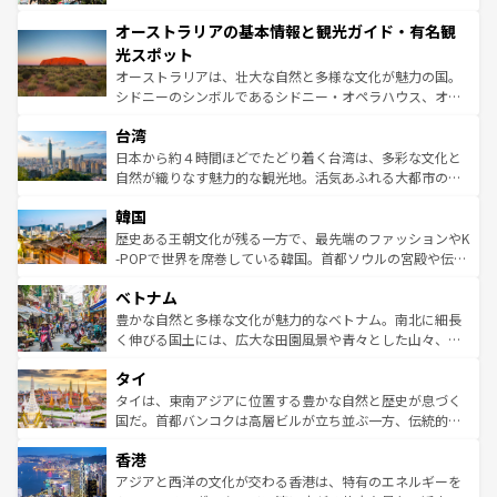
ストーン国立公園といった絶景が堪能できる。さらに、南
秘を感じたいなら、火山が生み出した壮大な景観を誇るハ
オーストラリアの基本情報と観光ガイド・有名観
部のニューオーリンズでは、音楽と美食が融合した独特の
ワイ島は見逃せない。また、定番の観光地といえばオアフ
文化が魅力。旅行者はアメリカの各地域で異なる魅力を楽
島だが、静かな自然を求めるならマウイ島やカウアイ島が
光スポット
しみながら、その多様性と豊かな歴史を感じることができ
おすすめ。エメラルドグリーンに輝く海をはじめ、豊かな
オーストラリアは、壮大な自然と多様な文化が魅力の国。
るだろう。車でのロードトリップや列車の旅も、アメリカ
文化や歴史が息づいている。「アロハスピリット」と呼ば
シドニーのシンボルであるシドニー・オペラハウス、オー
ならではの贅沢な旅のスタイルだ。 なお、新着のアメリカ
れるおもてなしの心で訪れる人々を迎えてくれるハワイの
ストラリア東海岸北部に広がる大サンゴ礁地帯グレートバ
情報は
コンテンツ一覧
を参照してほしい。
人々、おいしいローカルフードやハワイアンミュージッ
台湾
リアリーフや大陸中央部にそびえるウルル（エアーズロッ
ク、伝統的なフラダンスなど、すべてがハワイの魅力を彩
ク）、タスマニアの美しい原生林やケアンズの熱帯雨林な
日本から約４時間ほどでたどり着く台湾は、多彩な文化と
っている。訪れるたびに新しい発見と感動が待っているハ
ど、見どころがたくさん。また、カフェやワイン、オージ
自然が織りなす魅力的な観光地。活気あふれる大都市の台
ワイを、存分に味わってほしい。 なお、新着のハワイ情報
ービーフなどの食文化も豊かで、美味しいものであふれて
北やノスタルジックな町並みが人気な九份（ジォウフェ
は
コンテンツ一覧
を参照してほしい。
韓国
いる。アクティビティも充実しており、サーフィンやダイ
ン）、静ひつな山岳地帯である台湾東部など、都市の喧騒
ビング、ハイキングなど、アウトドア好きにはたまらな
と山間の静けさが共存しており、訪れる人に新しい発見と
歴史ある王朝文化が残る一方で、最先端のファッションやK
い。オーストラリアの多彩な魅力を存分に味わいつくそ
驚きをもたらしてくれる。また、奥深い台湾の食文化も魅
-POPで世界を席巻している韓国。首都ソウルの宮殿や伝統
う。 なお、新着のオーストラリア情報は
コンテンツ一覧
を
力で、夜市などの屋台グルメから高級料理、ヘルシーで美
家屋が並ぶエリアでは韓国の歴史と文化に浸ることがで
参照してほしい。
ベトナム
容にもいいと評判のスイーツなど、バラエティ豊かな料理
き、地方に足を延ばせば四季折々の自然美を楽しむことが
が味わえる。 なお、新着の台湾情報は
コンテンツ一覧
を参
できる。そして、キムチや焼肉、絶品のストリートフード
豊かな自然と多様な文化が魅力的なベトナム。南北に細長
照してほしい。
まで、さまざまな韓国料理が待っている。夜には、韓国な
く伸びる国土には、広大な田園風景や青々とした山々、世
らではのナイトライフも堪能できる。あたたかいホスピタ
界遺産に登録された壮大な自然景観が点在し、都市部では
タイ
リティに包まれながら、韓国の多彩な魅力を心ゆくまで味
急速な発展と共に伝統が息づく。ハノイの古い町並みやホ
わってみてほしい。 なお、新着の韓国情報は
コンテンツ一
ーチミン市のフランス統治時代の建物も、独特の雰囲気を
タイは、東南アジアに位置する豊かな自然と歴史が息づく
覧
を参照してほしい。
醸し出している。また、バラエティの豊かさとおいしさで
国だ。首都バンコクは高層ビルが立ち並ぶ一方、伝統的な
世界中の食通を魅了してやまないベトナム料理も魅力のひ
寺院や市場がいたるところに点在し、古きよき文化と現代
香港
とつ。フォーやバインミー、ベトナムコーヒーなどは、ぜ
の活気が交差している。北部ではチェンマイなどの山岳地
ひ現地で味わいたい。どの地域を訪れてもあたたかい人々
帯で自然と触れ合い、南部ではプーケットやクラビの美し
アジアと西洋の文化が交わる香港は、特有のエネルギーを