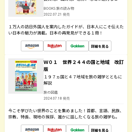
BOOKS 旅の読み物
2022.07.21 発売
１万人の訪日外国人を案内したガイドが、日本人にこそ伝えた
い日本の魅力が満載。日本の再発見ができる１冊！
詳細を見る
Ｗ０１ 世界２４４の国と地域 改訂
版
１９７ヵ国と４７地域を旅の雑学とともに
解説
旅の図鑑
2024.07.18 発売
今こそ学びたい世界のことを集めました！首都、言語、民族、
宗教、特長、現地の挨拶、誰かに話したくなる旅の雑学も。
詳細を見る