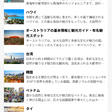
者向けの交通パス提供のサービスもあり、うまく活用すれ
東海岸の都市部から西海岸のカリフォルニアまで、訪れる
ば市内交通費無料で観光を楽しむこともできる。 なお、新
場所ごとに異なる風景と体験が待っている。ニューヨーク
着のスイス情報は
コンテンツ一覧
を参照してほしい。
ハワイ
のような巨大都市は、観光、ショッピング、エンターテイ
ンメントが詰まった刺激的なスポットだ。一方、アメリカ
年間を通じて温暖な気候に恵まれ、多くの島で構成される
西部には大自然が広がり、グランドキャニオンやイエロー
ハワイは、どの島も独自の魅力をもっている。大自然の神
ストーン国立公園といった絶景が堪能できる。さらに、南
秘を感じたいなら、火山が生み出した壮大な景観を誇るハ
オーストラリアの基本情報と観光ガイド・有名観
部のニューオーリンズでは、音楽と美食が融合した独特の
ワイ島は見逃せない。また、定番の観光地といえばオアフ
文化が魅力。旅行者はアメリカの各地域で異なる魅力を楽
島だが、静かな自然を求めるならマウイ島やカウアイ島が
光スポット
しみながら、その多様性と豊かな歴史を感じることができ
おすすめ。エメラルドグリーンに輝く海をはじめ、豊かな
オーストラリアは、壮大な自然と多様な文化が魅力の国。
るだろう。車でのロードトリップや列車の旅も、アメリカ
文化や歴史が息づいている。「アロハスピリット」と呼ば
シドニーのシンボルであるシドニー・オペラハウス、オー
ならではの贅沢な旅のスタイルだ。 なお、新着のアメリカ
れるおもてなしの心で訪れる人々を迎えてくれるハワイの
ストラリア東海岸北部に広がる大サンゴ礁地帯グレートバ
情報は
コンテンツ一覧
を参照してほしい。
人々、おいしいローカルフードやハワイアンミュージッ
台湾
リアリーフや大陸中央部にそびえるウルル（エアーズロッ
ク、伝統的なフラダンスなど、すべてがハワイの魅力を彩
ク）、タスマニアの美しい原生林やケアンズの熱帯雨林な
日本から約４時間ほどでたどり着く台湾は、多彩な文化と
っている。訪れるたびに新しい発見と感動が待っているハ
ど、見どころがたくさん。また、カフェやワイン、オージ
自然が織りなす魅力的な観光地。活気あふれる大都市の台
ワイを、存分に味わってほしい。 なお、新着のハワイ情報
ービーフなどの食文化も豊かで、美味しいものであふれて
北やノスタルジックな町並みが人気な九份（ジォウフェ
は
コンテンツ一覧
を参照してほしい。
韓国
いる。アクティビティも充実しており、サーフィンやダイ
ン）、静ひつな山岳地帯である台湾東部など、都市の喧騒
ビング、ハイキングなど、アウトドア好きにはたまらな
と山間の静けさが共存しており、訪れる人に新しい発見と
歴史ある王朝文化が残る一方で、最先端のファッションやK
い。オーストラリアの多彩な魅力を存分に味わいつくそ
驚きをもたらしてくれる。また、奥深い台湾の食文化も魅
-POPで世界を席巻している韓国。首都ソウルの宮殿や伝統
う。 なお、新着のオーストラリア情報は
コンテンツ一覧
を
力で、夜市などの屋台グルメから高級料理、ヘルシーで美
家屋が並ぶエリアでは韓国の歴史と文化に浸ることがで
参照してほしい。
ベトナム
容にもいいと評判のスイーツなど、バラエティ豊かな料理
き、地方に足を延ばせば四季折々の自然美を楽しむことが
が味わえる。 なお、新着の台湾情報は
コンテンツ一覧
を参
できる。そして、キムチや焼肉、絶品のストリートフード
豊かな自然と多様な文化が魅力的なベトナム。南北に細長
照してほしい。
まで、さまざまな韓国料理が待っている。夜には、韓国な
く伸びる国土には、広大な田園風景や青々とした山々、世
らではのナイトライフも堪能できる。あたたかいホスピタ
界遺産に登録された壮大な自然景観が点在し、都市部では
タイ
リティに包まれながら、韓国の多彩な魅力を心ゆくまで味
急速な発展と共に伝統が息づく。ハノイの古い町並みやホ