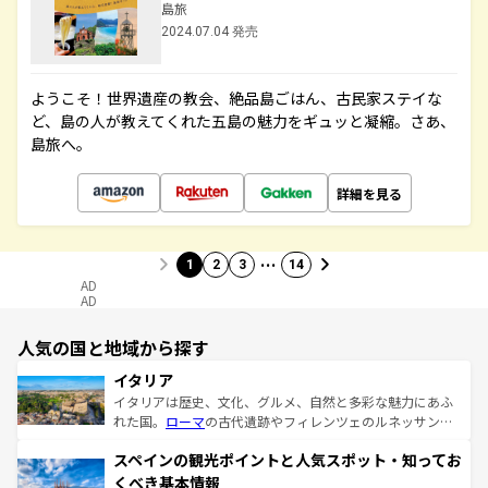
島旅
2024.07.04 発売
ようこそ！世界遺産の教会、絶品島ごはん、古民家ステイな
ど、島の人が教えてくれた五島の魅力をギュッと凝縮。さあ、
島旅へ。
詳細を見る
…
1
2
3
14
AD
AD
人気の国と地域から探す
イタリア
イタリアは歴史、文化、グルメ、自然と多彩な魅力にあふ
れた国。
ローマ
の古代遺跡やフィレンツェのルネッサンス
美術、ヴェネツィアの運河など、歴史あるスポットはもち
スペインの観光ポイントと人気スポット・知ってお
ろん、トスカーナの美しい田園風景やアマルフィ海岸の絶
景など、自然景観も見逃せない。観光の合間には、本場の
くべき基本情報