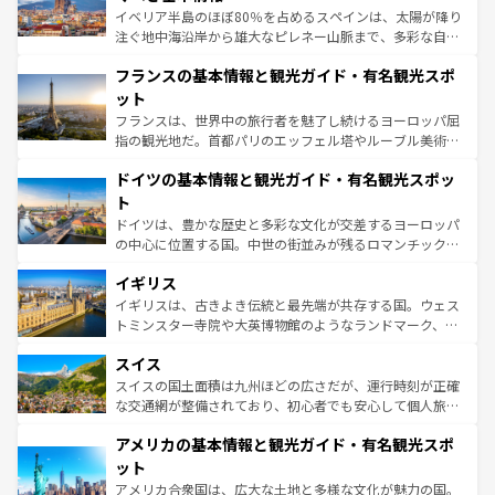
ピザやパスタなど、絶品のイタリア料理を堪能することも
イベリア半島のほぼ80％を占めるスペインは、太陽が降り
できる。朝目覚めてから夜眠るまで、すべての瞬間を楽し
注ぐ地中海沿岸から雄大なピレネー山脈まで、多彩な自然
ませてくれるイタリアで、忘れられない旅をしてみよう！
と文化が詰まったヨーロッパ屈指の旅行先だ。多様な地域
なお、新着のイタリア情報は
コンテンツ一覧
を参照してほ
フランスの基本情報と観光ガイド・有名観光スポ
文化が根付くこの国では、情熱的なフラメンコ、熱気あふ
しい。
れる闘牛、そして美味しいタパスが生活の一部となってい
ット
る。首都マドリードの洗練された雰囲気や、バルセロナの
フランスは、世界中の旅行者を魅了し続けるヨーロッパ屈
アートに溢れた街角から、地方では古代ローマ遺跡や中世
指の観光地だ。首都パリのエッフェル塔やルーブル美術館
の城塞都市、穏やかなビーチリゾートまで多彩な表情を見
といった象徴的なスポットから、田舎町の古風な美しさま
せる。地方によって風土や気候が異なるスペインはその個
ドイツの基本情報と観光ガイド・有名観光スポッ
で、幅広い魅力が詰まっている。華麗な宮殿、歴史的な大
性で訪れる人を魅了する。 なお、新着のスペイン情報は
コ
聖堂、美しいビーチ、そして豊かな自然が、訪れる者を心
ト
ンテンツ一覧
を参照してほしい。
から魅了する。また、フランスは美食の国としても知ら
ドイツは、豊かな歴史と多彩な文化が交差するヨーロッパ
れ、フランス料理はユネスコ無形文化遺産にも登録されて
の中心に位置する国。中世の街並みが残るロマンチック街
いる。シャンパンの発祥地であるランス、プロヴァンスの
道から、未来を先取りするようなモダンな都市まで多様な
香り高いラベンダー畑など、多彩な楽しみ方が可能だ。さ
イギリス
顔を持つこの国は、どこを歩いても飽きることがない。ベ
らに、パリ以外の地域にも魅力が溢れており、どの街角に
ルリンの文化的活気、バイエルン州のアルプスの絶景、そ
イギリスは、古きよき伝統と最先端が共存する国。ウェス
も豊かな歴史と文化が息づいている。パリ以外の個性あふ
してライン川沿いのワイン畑といった風景は必見。ビール
トミンスター寺院や大英博物館のようなランドマーク、歴
れる地方に足を運ぶとそれぞれで全く異なる文化を体験で
とソーセージを味わいながら地元の人と過ごす楽しい時間
史ある大学都市、美しい丘陵地帯や牧歌的な風景など、エ
きるだろう。 なお、新着のフランス情報は
コンテンツ一覧
スイス
は、お酒好きな人にはぜひ体験してほしい。 なお、新着の
リアごとに異なる魅力がある。また、優雅なアフタヌーン
を参照してほしい。
ドイツ情報は
コンテンツ一覧
を参照してほしい。
ティー、ビール好きにはたまらない英国パブ、サッカー観
スイスの国土面積は九州ほどの広さだが、運行時刻が正確
戦など、本場だからこそできる体験も豊富。イギリスを旅
な交通網が整備されており、初心者でも安心して個人旅行
して楽しみつくそう。 なお、新着のイギリス情報は
コンテ
を楽しめる。日本同様に時刻表どおりの旅が可能だ。中世
アメリカの基本情報と観光ガイド・有名観光スポ
ンツ一覧
を参照してほしい。
の建物がそのまま残る町や、スイスならではのユニークな
博物館もあり、アルプス観光だけでなく町歩きも満喫する
ット
ことができる。国民の所得が高いため物価も高いが、旅行
アメリカ合衆国は、広大な土地と多様な文化が魅力の国。