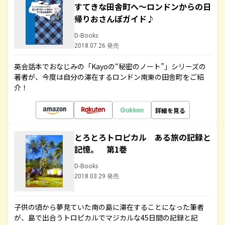
すてきな田舎町へ～ロンドンからの日
帰りおさんぽガイド♪
D-Books
2018.07.26 発売
英会話本でおなじみの「Kayoの“秘密のノート”」シリーズの
著者が、今度は自分の滞在するロンドン南東の田舎町をご紹
介！
詳細を見る
とろとろトロピカル ある旅の記録と
記憶。 第1巻
D-Books
2018.03.29 発売
子供の頃から夢見ていた南の島に滞在することになった筆者
が、島で出合うトロピカルでマジカルな45日間の記録と記