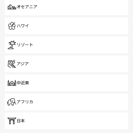
オセアニア
ハワイ
リゾート
アジア
中近東
アフリカ
日本