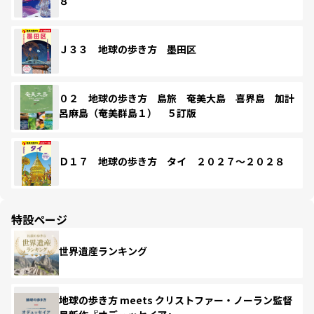
８
Ｊ３３ 地球の歩き方 墨田区
０２ 地球の歩き方 島旅 奄美大島 喜界島 加計
呂麻島（奄美群島１） ５訂版
Ｄ１７ 地球の歩き方 タイ ２０２７～２０２８
特設ページ
世界遺産ランキング
地球の歩き方 meets クリストファー・ノーラン監督