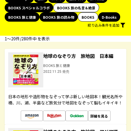
BOOKS スペシャルコラボ
BOOKS 旅の名言＆絶景
BOOKS 旅と健康
BOOKS 旅の読み物
BOOKS
D-Books
絞り込み条件を追加
1〜20件/280件中 を表示
地球のなぞり方 旅地図 日本編
BOOKS 旅と健康
2022.11.25 発売
日本の地形や造形物をなぞって学ぶ新しい地図本！観光名所や
橋、川、湖、半島など旅気分で地図をなぞって脳もイキイキ！
詳細を見る