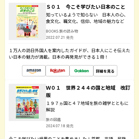
Ｓ０１ 今こそ学びたい日本のこと
知っているようで知らない 日本人の心、
食文化、職文化、信仰、地域の魅力など
BOOKS 旅の読み物
2022.07.21 発売
１万人の訪日外国人を案内したガイドが、日本人にこそ伝えた
い日本の魅力が満載。日本の再発見ができる１冊！
詳細を見る
Ｗ０１ 世界２４４の国と地域 改訂
版
１９７ヵ国と４７地域を旅の雑学とともに
解説
旅の図鑑
2024.07.18 発売
今こそ学びたい世界のことを集めました！首都、言語、民族、