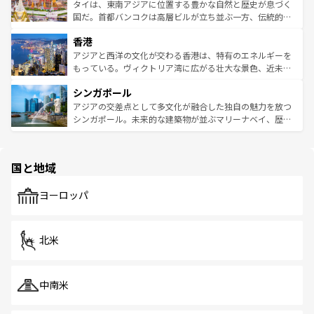
わってみてほしい。 なお、新着の韓国情報は
コンテンツ一
ーチミン市のフランス統治時代の建物も、独特の雰囲気を
タイは、東南アジアに位置する豊かな自然と歴史が息づく
覧
を参照してほしい。
醸し出している。また、バラエティの豊かさとおいしさで
国だ。首都バンコクは高層ビルが立ち並ぶ一方、伝統的な
世界中の食通を魅了してやまないベトナム料理も魅力のひ
寺院や市場がいたるところに点在し、古きよき文化と現代
香港
とつ。フォーやバインミー、ベトナムコーヒーなどは、ぜ
の活気が交差している。北部ではチェンマイなどの山岳地
ひ現地で味わいたい。どの地域を訪れてもあたたかい人々
帯で自然と触れ合い、南部ではプーケットやクラビの美し
アジアと西洋の文化が交わる香港は、特有のエネルギーを
が旅行者を迎えてくれるので、きっと忘れられない旅にな
いビーチでリゾート気分を楽しむことができる。タイ料理
もっている。ヴィクトリア湾に広がる壮大な景色、近未来
るはずだ。 なお、新着のベトナム情報は
コンテンツ一覧
を
は世界的に有名で、屋台から高級レストランまで味覚を刺
的なアートスポット、そして歴史と現代が融合した町並
参照してほしい。
シンガポール
激する。気候は一年中温暖で、どの季節にも異なる楽しみ
み、どこを訪れても感動するはず。観光スポットが密集し
が待っている。親しみやすいタイの人々、仏教を中心とし
ており、効率よく見どころを回れるのも魅力。息をのむよ
アジアの交差点として多文化が融合した独自の魅力を放つ
た文化、そして多様な観光資源が、訪れる旅人を魅了し続
うな絶景から文化的な体験まで、香港を存分に楽しみ尽く
シンガポール。未来的な建築物が並ぶマリーナベイ、歴史
ける。 なお、新着のタイ情報は
コンテンツ一覧
を参照して
そう。 なお、新着の香港情報は
コンテンツ一覧
を参照して
と伝統を感じられるエスニックタウン、多数の緑豊かな公
ほしい。
ほしい。
園や自然保護区など、自然が調和した近代的な景観と文化
の多様性あふれるカラフルな町は、どこを歩いても新しい
国と地域
発見がある。さらに、治安のよさや充実した公共交通機関
も、旅行者にとっては魅力的なポイント。グルメも豊富
で、ホーカーズは地元の風情を楽しめる外せないスポット
ヨーロッパ
だ。訪れる人を飽きさせないシンガポールで、多様な魅力
を体感しよう。 なお、新着のシンガポール情報は
コンテン
ツ一覧
を参照してほしい。
北米
中南米