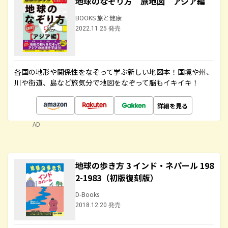
地球のなぞり方 旅地図 アジア編
BOOKS 旅と健康
2022.11.25 発売
各国の地形や関係性をなぞって学ぶ新しい地図本！国境や州、
川や街道、島など旅気分で地図をなぞって脳もイキイキ！
詳細を見る
AD
地球の歩き方 3 インド・ネパール 198
2-1983（初版復刻版）
D-Books
2018.12.20 発売