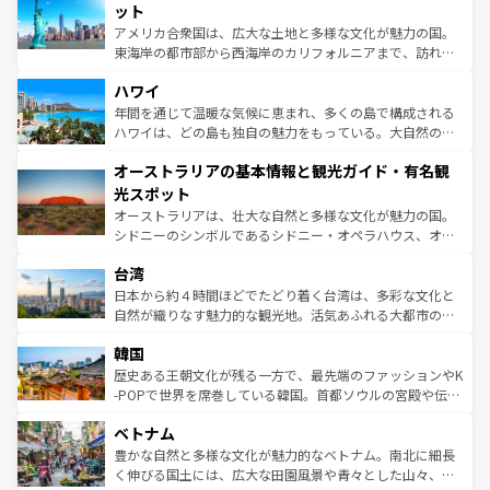
博物館もあり、アルプス観光だけでなく町歩きも満喫する
ット
ことができる。国民の所得が高いため物価も高いが、旅行
アメリカ合衆国は、広大な土地と多様な文化が魅力の国。
者向けの交通パス提供のサービスもあり、うまく活用すれ
東海岸の都市部から西海岸のカリフォルニアまで、訪れる
ば市内交通費無料で観光を楽しむこともできる。 なお、新
場所ごとに異なる風景と体験が待っている。ニューヨーク
着のスイス情報は
コンテンツ一覧
を参照してほしい。
ハワイ
のような巨大都市は、観光、ショッピング、エンターテイ
ンメントが詰まった刺激的なスポットだ。一方、アメリカ
年間を通じて温暖な気候に恵まれ、多くの島で構成される
西部には大自然が広がり、グランドキャニオンやイエロー
ハワイは、どの島も独自の魅力をもっている。大自然の神
ストーン国立公園といった絶景が堪能できる。さらに、南
秘を感じたいなら、火山が生み出した壮大な景観を誇るハ
オーストラリアの基本情報と観光ガイド・有名観
部のニューオーリンズでは、音楽と美食が融合した独特の
ワイ島は見逃せない。また、定番の観光地といえばオアフ
文化が魅力。旅行者はアメリカの各地域で異なる魅力を楽
島だが、静かな自然を求めるならマウイ島やカウアイ島が
光スポット
しみながら、その多様性と豊かな歴史を感じることができ
おすすめ。エメラルドグリーンに輝く海をはじめ、豊かな
オーストラリアは、壮大な自然と多様な文化が魅力の国。
るだろう。車でのロードトリップや列車の旅も、アメリカ
文化や歴史が息づいている。「アロハスピリット」と呼ば
シドニーのシンボルであるシドニー・オペラハウス、オー
ならではの贅沢な旅のスタイルだ。 なお、新着のアメリカ
れるおもてなしの心で訪れる人々を迎えてくれるハワイの
ストラリア東海岸北部に広がる大サンゴ礁地帯グレートバ
情報は
コンテンツ一覧
を参照してほしい。
人々、おいしいローカルフードやハワイアンミュージッ
台湾
リアリーフや大陸中央部にそびえるウルル（エアーズロッ
ク、伝統的なフラダンスなど、すべてがハワイの魅力を彩
ク）、タスマニアの美しい原生林やケアンズの熱帯雨林な
日本から約４時間ほどでたどり着く台湾は、多彩な文化と
っている。訪れるたびに新しい発見と感動が待っているハ
ど、見どころがたくさん。また、カフェやワイン、オージ
自然が織りなす魅力的な観光地。活気あふれる大都市の台
ワイを、存分に味わってほしい。 なお、新着のハワイ情報
ービーフなどの食文化も豊かで、美味しいものであふれて
北やノスタルジックな町並みが人気な九份（ジォウフェ
は
コンテンツ一覧
を参照してほしい。
韓国
いる。アクティビティも充実しており、サーフィンやダイ
ン）、静ひつな山岳地帯である台湾東部など、都市の喧騒
ビング、ハイキングなど、アウトドア好きにはたまらな
と山間の静けさが共存しており、訪れる人に新しい発見と
歴史ある王朝文化が残る一方で、最先端のファッションやK
い。オーストラリアの多彩な魅力を存分に味わいつくそ
驚きをもたらしてくれる。また、奥深い台湾の食文化も魅
-POPで世界を席巻している韓国。首都ソウルの宮殿や伝統
う。 なお、新着のオーストラリア情報は
コンテンツ一覧
を
力で、夜市などの屋台グルメから高級料理、ヘルシーで美
家屋が並ぶエリアでは韓国の歴史と文化に浸ることがで
参照してほしい。
ベトナム
容にもいいと評判のスイーツなど、バラエティ豊かな料理
き、地方に足を延ばせば四季折々の自然美を楽しむことが
が味わえる。 なお、新着の台湾情報は
コンテンツ一覧
を参
できる。そして、キムチや焼肉、絶品のストリートフード
豊かな自然と多様な文化が魅力的なベトナム。南北に細長
照してほしい。
まで、さまざまな韓国料理が待っている。夜には、韓国な
く伸びる国土には、広大な田園風景や青々とした山々、世