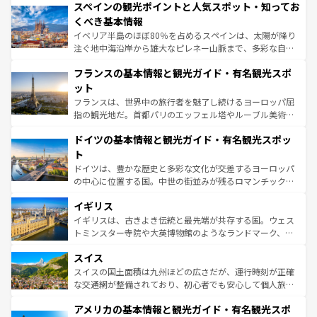
スペインの観光ポイントと人気スポット・知ってお
ろん、トスカーナの美しい田園風景やアマルフィ海岸の絶
景など、自然景観も見逃せない。観光の合間には、本場の
くべき基本情報
ピザやパスタなど、絶品のイタリア料理を堪能することも
イベリア半島のほぼ80％を占めるスペインは、太陽が降り
できる。朝目覚めてから夜眠るまで、すべての瞬間を楽し
注ぐ地中海沿岸から雄大なピレネー山脈まで、多彩な自然
ませてくれるイタリアで、忘れられない旅をしてみよう！
と文化が詰まったヨーロッパ屈指の旅行先だ。多様な地域
なお、新着のイタリア情報は
コンテンツ一覧
を参照してほ
フランスの基本情報と観光ガイド・有名観光スポ
文化が根付くこの国では、情熱的なフラメンコ、熱気あふ
しい。
れる闘牛、そして美味しいタパスが生活の一部となってい
ット
る。首都マドリードの洗練された雰囲気や、バルセロナの
フランスは、世界中の旅行者を魅了し続けるヨーロッパ屈
アートに溢れた街角から、地方では古代ローマ遺跡や中世
指の観光地だ。首都パリのエッフェル塔やルーブル美術館
の城塞都市、穏やかなビーチリゾートまで多彩な表情を見
といった象徴的なスポットから、田舎町の古風な美しさま
せる。地方によって風土や気候が異なるスペインはその個
ドイツの基本情報と観光ガイド・有名観光スポッ
で、幅広い魅力が詰まっている。華麗な宮殿、歴史的な大
性で訪れる人を魅了する。 なお、新着のスペイン情報は
コ
聖堂、美しいビーチ、そして豊かな自然が、訪れる者を心
ト
ンテンツ一覧
を参照してほしい。
から魅了する。また、フランスは美食の国としても知ら
ドイツは、豊かな歴史と多彩な文化が交差するヨーロッパ
れ、フランス料理はユネスコ無形文化遺産にも登録されて
の中心に位置する国。中世の街並みが残るロマンチック街
いる。シャンパンの発祥地であるランス、プロヴァンスの
道から、未来を先取りするようなモダンな都市まで多様な
香り高いラベンダー畑など、多彩な楽しみ方が可能だ。さ
イギリス
顔を持つこの国は、どこを歩いても飽きることがない。ベ
らに、パリ以外の地域にも魅力が溢れており、どの街角に
ルリンの文化的活気、バイエルン州のアルプスの絶景、そ
イギリスは、古きよき伝統と最先端が共存する国。ウェス
も豊かな歴史と文化が息づいている。パリ以外の個性あふ
してライン川沿いのワイン畑といった風景は必見。ビール
トミンスター寺院や大英博物館のようなランドマーク、歴
れる地方に足を運ぶとそれぞれで全く異なる文化を体験で
とソーセージを味わいながら地元の人と過ごす楽しい時間
史ある大学都市、美しい丘陵地帯や牧歌的な風景など、エ
きるだろう。 なお、新着のフランス情報は
コンテンツ一覧
スイス
は、お酒好きな人にはぜひ体験してほしい。 なお、新着の
リアごとに異なる魅力がある。また、優雅なアフタヌーン
を参照してほしい。
ドイツ情報は
コンテンツ一覧
を参照してほしい。
ティー、ビール好きにはたまらない英国パブ、サッカー観
スイスの国土面積は九州ほどの広さだが、運行時刻が正確
戦など、本場だからこそできる体験も豊富。イギリスを旅
な交通網が整備されており、初心者でも安心して個人旅行
して楽しみつくそう。 なお、新着のイギリス情報は
コンテ
を楽しめる。日本同様に時刻表どおりの旅が可能だ。中世
アメリカの基本情報と観光ガイド・有名観光スポ
ンツ一覧
を参照してほしい。
の建物がそのまま残る町や、スイスならではのユニークな