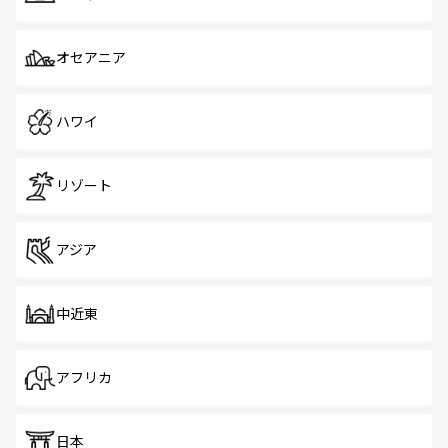
オセアニア
ハワイ
リゾート
アジア
中近東
アフリカ
日本