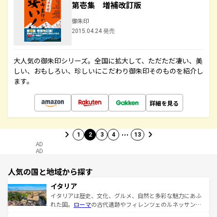
第壱集 増補改訂版
御朱印
2015.04.24 発売
大人気の御朱印シリーズ。全国に拡大して、ただただ凄い、美
しい、おもしろい、珍しいにこだわり御朱印そのものを紹介し
ます。
詳細を見る
…
1
2
3
4
13
AD
AD
人気の国と地域から探す
イタリア
イタリアは歴史、文化、グルメ、自然と多彩な魅力にあふ
れた国。
ローマ
の古代遺跡やフィレンツェのルネッサンス
美術、ヴェネツィアの運河など、歴史あるスポットはもち