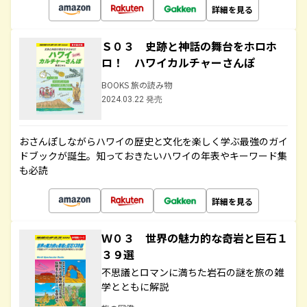
詳細を見る
Ｓ０３ 史跡と神話の舞台をホロホ
ロ！ ハワイカルチャーさんぽ
BOOKS 旅の読み物
2024.03.22 発売
おさんぽしながらハワイの歴史と文化を楽しく学ぶ最強のガイ
ドブックが誕生。知っておきたいハワイの年表やキーワード集
も必読
詳細を見る
Ｗ０３ 世界の魅力的な奇岩と巨石１
３９選
不思議とロマンに満ちた岩石の謎を旅の雑
学とともに解説