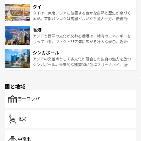
らではのナイトライフも堪能できる。あたたかいホスピタ
界遺産に登録された壮大な自然景観が点在し、都市部では
タイ
リティに包まれながら、韓国の多彩な魅力を心ゆくまで味
急速な発展と共に伝統が息づく。ハノイの古い町並みやホ
わってみてほしい。 なお、新着の韓国情報は
コンテンツ一
ーチミン市のフランス統治時代の建物も、独特の雰囲気を
タイは、東南アジアに位置する豊かな自然と歴史が息づく
覧
を参照してほしい。
醸し出している。また、バラエティの豊かさとおいしさで
国だ。首都バンコクは高層ビルが立ち並ぶ一方、伝統的な
世界中の食通を魅了してやまないベトナム料理も魅力のひ
寺院や市場がいたるところに点在し、古きよき文化と現代
香港
とつ。フォーやバインミー、ベトナムコーヒーなどは、ぜ
の活気が交差している。北部ではチェンマイなどの山岳地
ひ現地で味わいたい。どの地域を訪れてもあたたかい人々
帯で自然と触れ合い、南部ではプーケットやクラビの美し
アジアと西洋の文化が交わる香港は、特有のエネルギーを
が旅行者を迎えてくれるので、きっと忘れられない旅にな
いビーチでリゾート気分を楽しむことができる。タイ料理
もっている。ヴィクトリア湾に広がる壮大な景色、近未来
るはずだ。 なお、新着のベトナム情報は
コンテンツ一覧
を
は世界的に有名で、屋台から高級レストランまで味覚を刺
的なアートスポット、そして歴史と現代が融合した町並
参照してほしい。
シンガポール
激する。気候は一年中温暖で、どの季節にも異なる楽しみ
み、どこを訪れても感動するはず。観光スポットが密集し
が待っている。親しみやすいタイの人々、仏教を中心とし
ており、効率よく見どころを回れるのも魅力。息をのむよ
アジアの交差点として多文化が融合した独自の魅力を放つ
た文化、そして多様な観光資源が、訪れる旅人を魅了し続
うな絶景から文化的な体験まで、香港を存分に楽しみ尽く
シンガポール。未来的な建築物が並ぶマリーナベイ、歴史
ける。 なお、新着のタイ情報は
コンテンツ一覧
を参照して
そう。 なお、新着の香港情報は
コンテンツ一覧
を参照して
と伝統を感じられるエスニックタウン、多数の緑豊かな公
ほしい。
ほしい。
園や自然保護区など、自然が調和した近代的な景観と文化
の多様性あふれるカラフルな町は、どこを歩いても新しい
国と地域
発見がある。さらに、治安のよさや充実した公共交通機関
も、旅行者にとっては魅力的なポイント。グルメも豊富
で、ホーカーズは地元の風情を楽しめる外せないスポット
ヨーロッパ
だ。訪れる人を飽きさせないシンガポールで、多様な魅力
を体感しよう。 なお、新着のシンガポール情報は
コンテン
ツ一覧
を参照してほしい。
北米
中南米