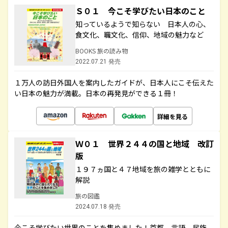
Ｓ０１ 今こそ学びたい日本のこと
知っているようで知らない 日本人の心、
食文化、職文化、信仰、地域の魅力など
BOOKS 旅の読み物
2022.07.21 発売
１万人の訪日外国人を案内したガイドが、日本人にこそ伝えた
い日本の魅力が満載。日本の再発見ができる１冊！
詳細を見る
Ｗ０１ 世界２４４の国と地域 改訂
版
１９７ヵ国と４７地域を旅の雑学とともに
解説
旅の図鑑
2024.07.18 発売
今こそ学びたい世界のことを集めました！首都、言語、民族、