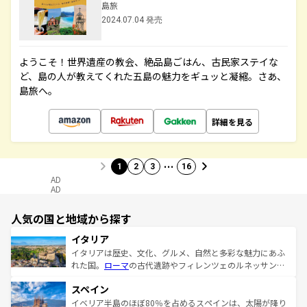
島旅
2024.07.04 発売
ようこそ！世界遺産の教会、絶品島ごはん、古民家ステイな
ど、島の人が教えてくれた五島の魅力をギュッと凝縮。さあ、
島旅へ。
詳細を見る
…
1
2
3
16
AD
AD
人気の国と地域から探す
イタリア
イタリアは歴史、文化、グルメ、自然と多彩な魅力にあふ
れた国。
ローマ
の古代遺跡やフィレンツェのルネッサンス
美術、ヴェネツィアの運河など、歴史あるスポットはもち
スペイン
ろん、トスカーナの美しい田園風景やアマルフィ海岸の絶
景など、自然景観も見逃せない。観光の合間には、本場の
イベリア半島のほぼ80％を占めるスペインは、太陽が降り