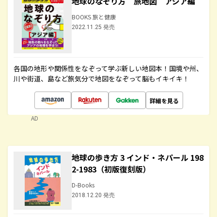
地球のなぞり方 旅地図 アジア編
BOOKS 旅と健康
2022.11.25 発売
各国の地形や関係性をなぞって学ぶ新しい地図本！国境や州、
川や街道、島など旅気分で地図をなぞって脳もイキイキ！
詳細を見る
AD
地球の歩き方 3 インド・ネパール 198
2-1983（初版復刻版）
D-Books
2018.12.20 発売