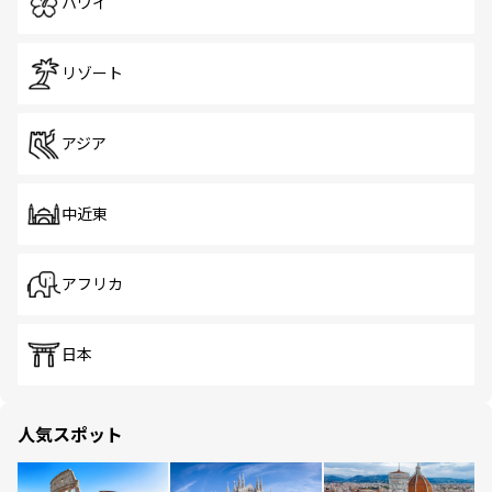
ハワイ
リゾート
アジア
中近東
アフリカ
日本
人気スポット