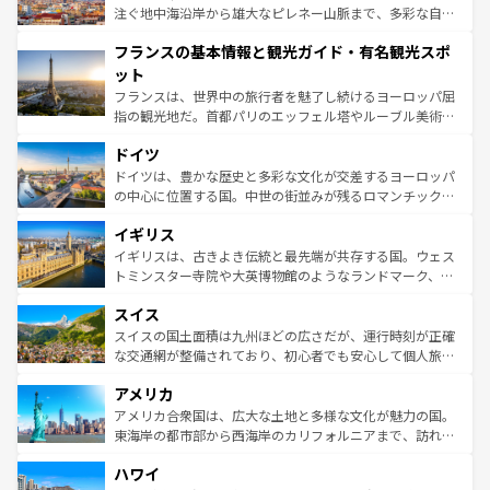
ピザやパスタなど、絶品のイタリア料理を堪能することも
注ぐ地中海沿岸から雄大なピレネー山脈まで、多彩な自然
できる。朝目覚めてから夜眠るまで、すべての瞬間を楽し
と文化が詰まったヨーロッパ屈指の旅行先だ。多様な地域
フランスの基本情報と観光ガイド・有名観光スポ
ませてくれるイタリアで、忘れられない旅をしてみよう！
文化が根付くこの国では、情熱的なフラメンコ、熱気あふ
なお、新着のイタリア情報は
コンテンツ一覧
を参照してほ
れる闘牛、そして美味しいタパスが生活の一部となってい
ット
しい。
る。首都マドリードの洗練された雰囲気や、バルセロナの
フランスは、世界中の旅行者を魅了し続けるヨーロッパ屈
アートに溢れた街角から、地方では古代ローマ遺跡や中世
指の観光地だ。首都パリのエッフェル塔やルーブル美術館
の城塞都市、穏やかなビーチリゾートまで多彩な表情を見
といった象徴的なスポットから、田舎町の古風な美しさま
せる。地方によって風土や気候が異なるスペインはその個
ドイツ
で、幅広い魅力が詰まっている。華麗な宮殿、歴史的な大
性で訪れる人を魅了する。 なお、新着のスペイン情報は
コ
聖堂、美しいビーチ、そして豊かな自然が、訪れる者を心
ドイツは、豊かな歴史と多彩な文化が交差するヨーロッパ
ンテンツ一覧
を参照してほしい。
から魅了する。また、フランスは美食の国としても知ら
の中心に位置する国。中世の街並みが残るロマンチック街
れ、フランス料理はユネスコ無形文化遺産にも登録されて
道から、未来を先取りするようなモダンな都市まで多様な
イギリス
いる。シャンパンの発祥地であるランス、プロヴァンスの
顔を持つこの国は、どこを歩いても飽きることがない。ベ
香り高いラベンダー畑など、多彩な楽しみ方が可能だ。さ
ルリンの文化的活気、バイエルン州のアルプスの絶景、そ
イギリスは、古きよき伝統と最先端が共存する国。ウェス
らに、パリ以外の地域にも魅力が溢れており、どの街角に
してライン川沿いのワイン畑といった風景は必見。ビール
トミンスター寺院や大英博物館のようなランドマーク、歴
も豊かな歴史と文化が息づいている。パリ以外の個性あふ
とソーセージを味わいながら地元の人と過ごす楽しい時間
史ある大学都市、美しい丘陵地帯や牧歌的な風景など、エ
れる地方に足を運ぶとそれぞれで全く異なる文化を体験で
スイス
は、お酒好きな人にはぜひ体験してほしい。 なお、新着の
リアごとに異なる魅力がある。また、優雅なアフタヌーン
きるだろう。 なお、新着のフランス情報は
コンテンツ一覧
ドイツ情報は
コンテンツ一覧
を参照してほしい。
ティー、ビール好きにはたまらない英国パブ、サッカー観
スイスの国土面積は九州ほどの広さだが、運行時刻が正確
を参照してほしい。
戦など、本場だからこそできる体験も豊富。イギリスを旅
な交通網が整備されており、初心者でも安心して個人旅行
して楽しみつくそう。 なお、新着のイギリス情報は
コンテ
を楽しめる。日本同様に時刻表どおりの旅が可能だ。中世
アメリカ
ンツ一覧
を参照してほしい。
の建物がそのまま残る町や、スイスならではのユニークな
博物館もあり、アルプス観光だけでなく町歩きも満喫する
アメリカ合衆国は、広大な土地と多様な文化が魅力の国。
ことができる。国民の所得が高いため物価も高いが、旅行
東海岸の都市部から西海岸のカリフォルニアまで、訪れる
者向けの交通パス提供のサービスもあり、うまく活用すれ
場所ごとに異なる風景と体験が待っている。ニューヨーク
ハワイ
ば市内交通費無料で観光を楽しむこともできる。 なお、新
のような巨大都市は、観光、ショッピング、エンターテイ