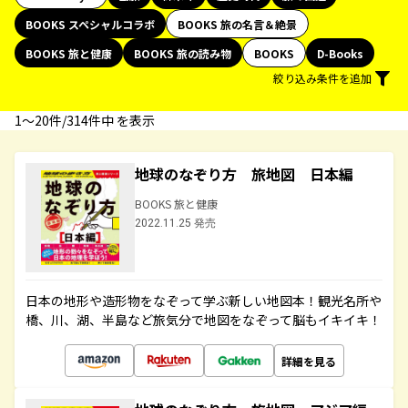
BOOKS スペシャルコラボ
BOOKS 旅の名言＆絶景
BOOKS 旅と健康
BOOKS 旅の読み物
BOOKS
D-Books
絞り込み条件を追加
1〜20件/314件中 を表示
地球のなぞり方 旅地図 日本編
BOOKS 旅と健康
2022.11.25 発売
日本の地形や造形物をなぞって学ぶ新しい地図本！観光名所や
橋、川、湖、半島など旅気分で地図をなぞって脳もイキイキ！
詳細を見る