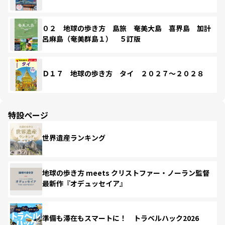
０２ 地球の歩き方 島旅 奄美大島 喜界島 加計
呂麻島（奄美群島１） ５訂版
Ｄ１７ 地球の歩き方 タイ ２０２７～２０２８
特設ページ
世界遺産ランキング
地球の歩き方 meets クリストファー・ノーラン監督
最新作『オデュッセイア』
準備も滞在もスマートに！ トラベルハック2026