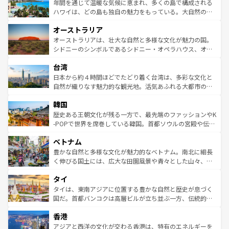
着のスイス情報は
コンテンツ一覧
を参照してほしい。
ンメントが詰まった刺激的なスポットだ。一方、アメリカ
年間を通じて温暖な気候に恵まれ、多くの島で構成される
西部には大自然が広がり、グランドキャニオンやイエロー
ハワイは、どの島も独自の魅力をもっている。大自然の神
ストーン国立公園といった絶景が堪能できる。さらに、南
秘を感じたいなら、火山が生み出した壮大な景観を誇るハ
オーストラリア
部のニューオーリンズでは、音楽と美食が融合した独特の
ワイ島は見逃せない。また、定番の観光地といえばオアフ
文化が魅力。旅行者はアメリカの各地域で異なる魅力を楽
島だが、静かな自然を求めるならマウイ島やカウアイ島が
オーストラリアは、壮大な自然と多様な文化が魅力の国。
しみながら、その多様性と豊かな歴史を感じることができ
おすすめ。エメラルドグリーンに輝く海をはじめ、豊かな
シドニーのシンボルであるシドニー・オペラハウス、オー
るだろう。車でのロードトリップや列車の旅も、アメリカ
文化や歴史が息づいている。「アロハスピリット」と呼ば
ストラリア東海岸北部に広がる大サンゴ礁地帯グレートバ
ならではの贅沢な旅のスタイルだ。 なお、新着のアメリカ
台湾
れるおもてなしの心で訪れる人々を迎えてくれるハワイの
リアリーフや大陸中央部にそびえるウルル（エアーズロッ
情報は
コンテンツ一覧
を参照してほしい。
人々、おいしいローカルフードやハワイアンミュージッ
ク）、タスマニアの美しい原生林やケアンズの熱帯雨林な
日本から約４時間ほどでたどり着く台湾は、多彩な文化と
ク、伝統的なフラダンスなど、すべてがハワイの魅力を彩
ど、見どころがたくさん。また、カフェやワイン、オージ
自然が織りなす魅力的な観光地。活気あふれる大都市の台
っている。訪れるたびに新しい発見と感動が待っているハ
ービーフなどの食文化も豊かで、美味しいものであふれて
北やノスタルジックな町並みが人気な九份（ジォウフェ
ワイを、存分に味わってほしい。 なお、新着のハワイ情報
韓国
いる。アクティビティも充実しており、サーフィンやダイ
ン）、静ひつな山岳地帯である台湾東部など、都市の喧騒
は
コンテンツ一覧
を参照してほしい。
ビング、ハイキングなど、アウトドア好きにはたまらな
と山間の静けさが共存しており、訪れる人に新しい発見と
歴史ある王朝文化が残る一方で、最先端のファッションやK
い。オーストラリアの多彩な魅力を存分に味わいつくそ
驚きをもたらしてくれる。また、奥深い台湾の食文化も魅
-POPで世界を席巻している韓国。首都ソウルの宮殿や伝統
う。 なお、新着のオーストラリア情報は
コンテンツ一覧
を
力で、夜市などの屋台グルメから高級料理、ヘルシーで美
家屋が並ぶエリアでは韓国の歴史と文化に浸ることがで
参照してほしい。
ベトナム
容にもいいと評判のスイーツなど、バラエティ豊かな料理
き、地方に足を延ばせば四季折々の自然美を楽しむことが
が味わえる。 なお、新着の台湾情報は
コンテンツ一覧
を参
できる。そして、キムチや焼肉、絶品のストリートフード
豊かな自然と多様な文化が魅力的なベトナム。南北に細長
照してほしい。
まで、さまざまな韓国料理が待っている。夜には、韓国な
く伸びる国土には、広大な田園風景や青々とした山々、世
らではのナイトライフも堪能できる。あたたかいホスピタ
界遺産に登録された壮大な自然景観が点在し、都市部では
タイ
リティに包まれながら、韓国の多彩な魅力を心ゆくまで味
急速な発展と共に伝統が息づく。ハノイの古い町並みやホ
わってみてほしい。 なお、新着の韓国情報は
コンテンツ一
ーチミン市のフランス統治時代の建物も、独特の雰囲気を
タイは、東南アジアに位置する豊かな自然と歴史が息づく
覧
を参照してほしい。
醸し出している。また、バラエティの豊かさとおいしさで
国だ。首都バンコクは高層ビルが立ち並ぶ一方、伝統的な
世界中の食通を魅了してやまないベトナム料理も魅力のひ
寺院や市場がいたるところに点在し、古きよき文化と現代
香港
とつ。フォーやバインミー、ベトナムコーヒーなどは、ぜ
の活気が交差している。北部ではチェンマイなどの山岳地
ひ現地で味わいたい。どの地域を訪れてもあたたかい人々
帯で自然と触れ合い、南部ではプーケットやクラビの美し
アジアと西洋の文化が交わる香港は、特有のエネルギーを