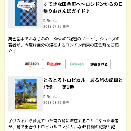
すてきな田舎町へ～ロンドンからの日
帰りおさんぽガイド♪
D-Books
2018.07.26 発売
英会話本でおなじみの「Kayoの“秘密のノート”」シリーズの
著者が、今度は自分の滞在するロンドン南東の田舎町をご紹
介！
詳細を見る
とろとろトロピカル ある旅の記録と
記憶。 第1巻
D-Books
2018.03.29 発売
子供の頃から夢見ていた南の島に滞在することになった筆者
が、島で出合うトロピカルでマジカルな45日間の記録と記