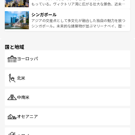
が旅行者を迎えてくれるので、きっと忘れられない旅にな
いビーチでリゾート気分を楽しむことができる。タイ料理
もっている。ヴィクトリア湾に広がる壮大な景色、近未来
るはずだ。 なお、新着のベトナム情報は
コンテンツ一覧
を
は世界的に有名で、屋台から高級レストランまで味覚を刺
的なアートスポット、そして歴史と現代が融合した町並
参照してほしい。
シンガポール
激する。気候は一年中温暖で、どの季節にも異なる楽しみ
み、どこを訪れても感動するはず。観光スポットが密集し
が待っている。親しみやすいタイの人々、仏教を中心とし
ており、効率よく見どころを回れるのも魅力。息をのむよ
アジアの交差点として多文化が融合した独自の魅力を放つ
た文化、そして多様な観光資源が、訪れる旅人を魅了し続
うな絶景から文化的な体験まで、香港を存分に楽しみ尽く
シンガポール。未来的な建築物が並ぶマリーナベイ、歴史
ける。 なお、新着のタイ情報は
コンテンツ一覧
を参照して
そう。 なお、新着の香港情報は
コンテンツ一覧
を参照して
と伝統を感じられるエスニックタウン、多数の緑豊かな公
ほしい。
ほしい。
園や自然保護区など、自然が調和した近代的な景観と文化
の多様性あふれるカラフルな町は、どこを歩いても新しい
国と地域
発見がある。さらに、治安のよさや充実した公共交通機関
も、旅行者にとっては魅力的なポイント。グルメも豊富
で、ホーカーズは地元の風情を楽しめる外せないスポット
ヨーロッパ
だ。訪れる人を飽きさせないシンガポールで、多様な魅力
を体感しよう。 なお、新着のシンガポール情報は
コンテン
ツ一覧
を参照してほしい。
北米
中南米
オセアニア