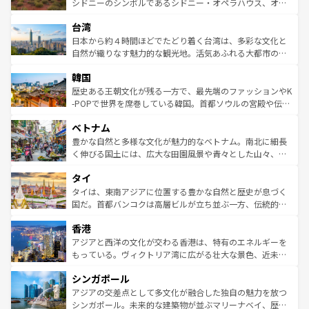
しみながら、その多様性と豊かな歴史を感じることができ
おすすめ。エメラルドグリーンに輝く海をはじめ、豊かな
シドニーのシンボルであるシドニー・オペラハウス、オー
るだろう。車でのロードトリップや列車の旅も、アメリカ
文化や歴史が息づいている。「アロハスピリット」と呼ば
ストラリア東海岸北部に広がる大サンゴ礁地帯グレートバ
ならではの贅沢な旅のスタイルだ。 なお、新着のアメリカ
台湾
れるおもてなしの心で訪れる人々を迎えてくれるハワイの
リアリーフや大陸中央部にそびえるウルル（エアーズロッ
情報は
コンテンツ一覧
を参照してほしい。
人々、おいしいローカルフードやハワイアンミュージッ
ク）、タスマニアの美しい原生林やケアンズの熱帯雨林な
日本から約４時間ほどでたどり着く台湾は、多彩な文化と
ク、伝統的なフラダンスなど、すべてがハワイの魅力を彩
ど、見どころがたくさん。また、カフェやワイン、オージ
自然が織りなす魅力的な観光地。活気あふれる大都市の台
っている。訪れるたびに新しい発見と感動が待っているハ
ービーフなどの食文化も豊かで、美味しいものであふれて
北やノスタルジックな町並みが人気な九份（ジォウフェ
ワイを、存分に味わってほしい。 なお、新着のハワイ情報
韓国
いる。アクティビティも充実しており、サーフィンやダイ
ン）、静ひつな山岳地帯である台湾東部など、都市の喧騒
は
コンテンツ一覧
を参照してほしい。
ビング、ハイキングなど、アウトドア好きにはたまらな
と山間の静けさが共存しており、訪れる人に新しい発見と
歴史ある王朝文化が残る一方で、最先端のファッションやK
い。オーストラリアの多彩な魅力を存分に味わいつくそ
驚きをもたらしてくれる。また、奥深い台湾の食文化も魅
-POPで世界を席巻している韓国。首都ソウルの宮殿や伝統
う。 なお、新着のオーストラリア情報は
コンテンツ一覧
を
力で、夜市などの屋台グルメから高級料理、ヘルシーで美
家屋が並ぶエリアでは韓国の歴史と文化に浸ることがで
参照してほしい。
ベトナム
容にもいいと評判のスイーツなど、バラエティ豊かな料理
き、地方に足を延ばせば四季折々の自然美を楽しむことが
が味わえる。 なお、新着の台湾情報は
コンテンツ一覧
を参
できる。そして、キムチや焼肉、絶品のストリートフード
豊かな自然と多様な文化が魅力的なベトナム。南北に細長
照してほしい。
まで、さまざまな韓国料理が待っている。夜には、韓国な
く伸びる国土には、広大な田園風景や青々とした山々、世
らではのナイトライフも堪能できる。あたたかいホスピタ
界遺産に登録された壮大な自然景観が点在し、都市部では
タイ
リティに包まれながら、韓国の多彩な魅力を心ゆくまで味
急速な発展と共に伝統が息づく。ハノイの古い町並みやホ
わってみてほしい。 なお、新着の韓国情報は
コンテンツ一
ーチミン市のフランス統治時代の建物も、独特の雰囲気を
タイは、東南アジアに位置する豊かな自然と歴史が息づく
覧
を参照してほしい。
醸し出している。また、バラエティの豊かさとおいしさで
国だ。首都バンコクは高層ビルが立ち並ぶ一方、伝統的な
世界中の食通を魅了してやまないベトナム料理も魅力のひ
寺院や市場がいたるところに点在し、古きよき文化と現代
香港
とつ。フォーやバインミー、ベトナムコーヒーなどは、ぜ
の活気が交差している。北部ではチェンマイなどの山岳地
ひ現地で味わいたい。どの地域を訪れてもあたたかい人々
帯で自然と触れ合い、南部ではプーケットやクラビの美し
アジアと西洋の文化が交わる香港は、特有のエネルギーを
が旅行者を迎えてくれるので、きっと忘れられない旅にな
いビーチでリゾート気分を楽しむことができる。タイ料理
もっている。ヴィクトリア湾に広がる壮大な景色、近未来
るはずだ。 なお、新着のベトナム情報は
コンテンツ一覧
を
は世界的に有名で、屋台から高級レストランまで味覚を刺
的なアートスポット、そして歴史と現代が融合した町並
参照してほしい。
シンガポール
激する。気候は一年中温暖で、どの季節にも異なる楽しみ
み、どこを訪れても感動するはず。観光スポットが密集し
が待っている。親しみやすいタイの人々、仏教を中心とし
ており、効率よく見どころを回れるのも魅力。息をのむよ
アジアの交差点として多文化が融合した独自の魅力を放つ
た文化、そして多様な観光資源が、訪れる旅人を魅了し続
うな絶景から文化的な体験まで、香港を存分に楽しみ尽く
シンガポール。未来的な建築物が並ぶマリーナベイ、歴史