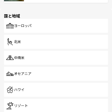
ける。 なお、新着のタイ情報は
コンテンツ一覧
を参照して
そう。 なお、新着の香港情報は
コンテンツ一覧
を参照して
と伝統を感じられるエスニックタウン、多数の緑豊かな公
ほしい。
ほしい。
園や自然保護区など、自然が調和した近代的な景観と文化
の多様性あふれるカラフルな町は、どこを歩いても新しい
国と地域
発見がある。さらに、治安のよさや充実した公共交通機関
も、旅行者にとっては魅力的なポイント。グルメも豊富
で、ホーカーズは地元の風情を楽しめる外せないスポット
ヨーロッパ
だ。訪れる人を飽きさせないシンガポールで、多様な魅力
を体感しよう。 なお、新着のシンガポール情報は
コンテン
ツ一覧
を参照してほしい。
北米
中南米
オセアニア
ハワイ
リゾート