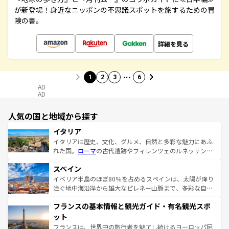
が新登場！身近なニッポンの不思議スポットを旅するための冒
険の書。
詳細を見る
…
1
2
3
6
AD
AD
人気の国と地域から探す
イタリア
イタリアは歴史、文化、グルメ、自然と多彩な魅力にあふ
れた国。
ローマ
の古代遺跡やフィレンツェのルネッサンス
美術、ヴェネツィアの運河など、歴史あるスポットはもち
スペイン
ろん、トスカーナの美しい田園風景やアマルフィ海岸の絶
景など、自然景観も見逃せない。観光の合間には、本場の
イベリア半島のほぼ80％を占めるスペインは、太陽が降り
ピザやパスタなど、絶品のイタリア料理を堪能することも
注ぐ地中海沿岸から雄大なピレネー山脈まで、多彩な自然
できる。朝目覚めてから夜眠るまで、すべての瞬間を楽し
と文化が詰まったヨーロッパ屈指の旅行先だ。多様な地域
フランスの基本情報と観光ガイド・有名観光スポ
ませてくれるイタリアで、忘れられない旅をしてみよう！
文化が根付くこの国では、情熱的なフラメンコ、熱気あふ
なお、新着のイタリア情報は
コンテンツ一覧
を参照してほ
れる闘牛、そして美味しいタパスが生活の一部となってい
ット
しい。
る。首都マドリードの洗練された雰囲気や、バルセロナの
フランスは、世界中の旅行者を魅了し続けるヨーロッパ屈