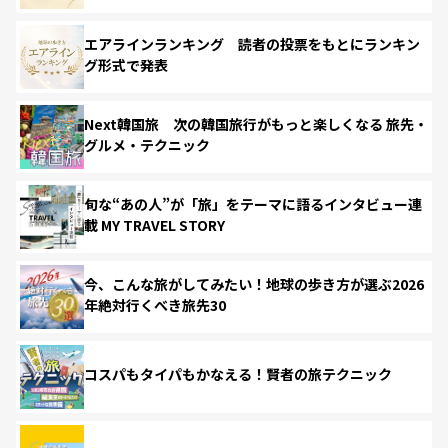
エアラインランキング 読者の投票をもとにランキン
グ形式で発表
Next韓国旅 次の韓国旅行がもっと楽しくなる 旅先・
グルメ・テクニック
旬な“あの人”が「旅」をテーマに語るインタビュー連
載 MY TRAVEL STORY
今、こんな旅がしてみたい！地球の歩き方が選ぶ2026
年絶対行くべき旅先30
コスパもタイパもかなえる！賢者の旅テクニック