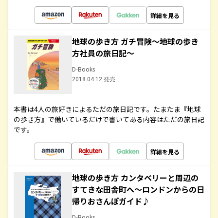
詳細を見る
地球の歩き方 ガチ冒険～地球の歩き
方社員の旅日記～
D-Books
2018.04.12 発売
本書は4人の旅好きによるただの旅日記です。たまたま『地球
の歩き方』で働いているだけで書いてある内容はただの旅日記
です。
詳細を見る
地球の歩き方 カンタベリーと周辺の
すてきな田舎町へ～ロンドンからの日
帰りおさんぽガイド♪
D-Books