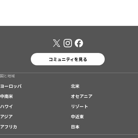
コミュニティを見る
国と地域
ヨーロッパ
北米
中南米
オセアニア
ハワイ
リゾート
アジア
中近東
アフリカ
日本