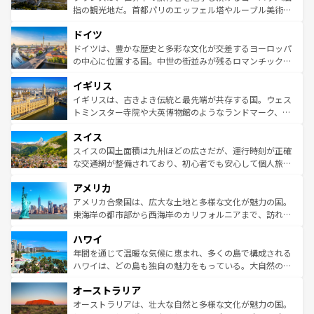
アートに溢れた街角から、地方では古代ローマ遺跡や中世
指の観光地だ。首都パリのエッフェル塔やルーブル美術館
の城塞都市、穏やかなビーチリゾートまで多彩な表情を見
といった象徴的なスポットから、田舎町の古風な美しさま
せる。地方によって風土や気候が異なるスペインはその個
ドイツ
で、幅広い魅力が詰まっている。華麗な宮殿、歴史的な大
性で訪れる人を魅了する。 なお、新着のスペイン情報は
コ
聖堂、美しいビーチ、そして豊かな自然が、訪れる者を心
ドイツは、豊かな歴史と多彩な文化が交差するヨーロッパ
ンテンツ一覧
を参照してほしい。
から魅了する。また、フランスは美食の国としても知ら
の中心に位置する国。中世の街並みが残るロマンチック街
れ、フランス料理はユネスコ無形文化遺産にも登録されて
道から、未来を先取りするようなモダンな都市まで多様な
イギリス
いる。シャンパンの発祥地であるランス、プロヴァンスの
顔を持つこの国は、どこを歩いても飽きることがない。ベ
香り高いラベンダー畑など、多彩な楽しみ方が可能だ。さ
ルリンの文化的活気、バイエルン州のアルプスの絶景、そ
イギリスは、古きよき伝統と最先端が共存する国。ウェス
らに、パリ以外の地域にも魅力が溢れており、どの街角に
してライン川沿いのワイン畑といった風景は必見。ビール
トミンスター寺院や大英博物館のようなランドマーク、歴
も豊かな歴史と文化が息づいている。パリ以外の個性あふ
とソーセージを味わいながら地元の人と過ごす楽しい時間
史ある大学都市、美しい丘陵地帯や牧歌的な風景など、エ
れる地方に足を運ぶとそれぞれで全く異なる文化を体験で
スイス
は、お酒好きな人にはぜひ体験してほしい。 なお、新着の
リアごとに異なる魅力がある。また、優雅なアフタヌーン
きるだろう。 なお、新着のフランス情報は
コンテンツ一覧
ドイツ情報は
コンテンツ一覧
を参照してほしい。
ティー、ビール好きにはたまらない英国パブ、サッカー観
スイスの国土面積は九州ほどの広さだが、運行時刻が正確
を参照してほしい。
戦など、本場だからこそできる体験も豊富。イギリスを旅
な交通網が整備されており、初心者でも安心して個人旅行
して楽しみつくそう。 なお、新着のイギリス情報は
コンテ
を楽しめる。日本同様に時刻表どおりの旅が可能だ。中世
アメリカ
ンツ一覧
を参照してほしい。
の建物がそのまま残る町や、スイスならではのユニークな
博物館もあり、アルプス観光だけでなく町歩きも満喫する
アメリカ合衆国は、広大な土地と多様な文化が魅力の国。
ことができる。国民の所得が高いため物価も高いが、旅行
東海岸の都市部から西海岸のカリフォルニアまで、訪れる
者向けの交通パス提供のサービスもあり、うまく活用すれ
場所ごとに異なる風景と体験が待っている。ニューヨーク
ハワイ
ば市内交通費無料で観光を楽しむこともできる。 なお、新
のような巨大都市は、観光、ショッピング、エンターテイ
着のスイス情報は
コンテンツ一覧
を参照してほしい。
ンメントが詰まった刺激的なスポットだ。一方、アメリカ
年間を通じて温暖な気候に恵まれ、多くの島で構成される
西部には大自然が広がり、グランドキャニオンやイエロー
ハワイは、どの島も独自の魅力をもっている。大自然の神
ストーン国立公園といった絶景が堪能できる。さらに、南
秘を感じたいなら、火山が生み出した壮大な景観を誇るハ
オーストラリア
部のニューオーリンズでは、音楽と美食が融合した独特の
ワイ島は見逃せない。また、定番の観光地といえばオアフ
文化が魅力。旅行者はアメリカの各地域で異なる魅力を楽
島だが、静かな自然を求めるならマウイ島やカウアイ島が
オーストラリアは、壮大な自然と多様な文化が魅力の国。