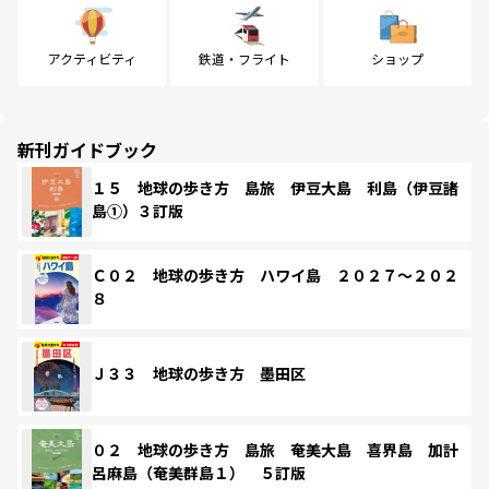
アクティビティ
鉄道・フライト
ショップ
新刊ガイドブック
１５ 地球の歩き方 島旅 伊豆大島 利島（伊豆諸
島①）３訂版
Ｃ０２ 地球の歩き方 ハワイ島 ２０２７～２０２
８
Ｊ３３ 地球の歩き方 墨田区
０２ 地球の歩き方 島旅 奄美大島 喜界島 加計
呂麻島（奄美群島１） ５訂版