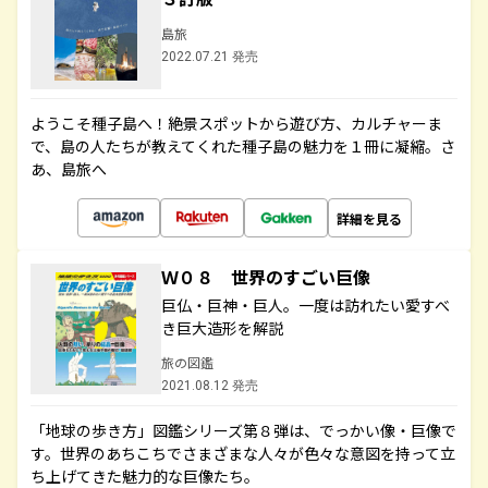
島旅
2022.07.21 発売
ようこそ種子島へ！絶景スポットから遊び方、カルチャーま
で、島の人たちが教えてくれた種子島の魅力を１冊に凝縮。さ
あ、島旅へ
詳細を見る
Ｗ０８ 世界のすごい巨像
巨仏・巨神・巨人。一度は訪れたい愛すべ
き巨大造形を解説
旅の図鑑
2021.08.12 発売
「地球の歩き方」図鑑シリーズ第８弾は、でっかい像・巨像で
す。世界のあちこちでさまざまな人々が色々な意図を持って立
ち上げてきた魅力的な巨像たち。