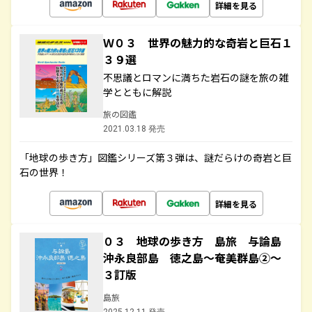
詳細を見る
Ｗ０３ 世界の魅力的な奇岩と巨石１
３９選
不思議とロマンに満ちた岩石の謎を旅の雑
学とともに解説
旅の図鑑
2021.03.18 発売
「地球の歩き方」図鑑シリーズ第３弾は、謎だらけの奇岩と巨
石の世界！
詳細を見る
０３ 地球の歩き方 島旅 与論島
沖永良部島 徳之島～奄美群島②～
３訂版
島旅