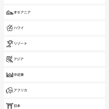
オセアニア
ハワイ
リゾート
アジア
中近東
アフリカ
日本