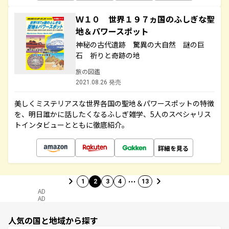
Ｗ１０ 世界１９７ヵ国のふしぎな聖
地＆パワースポット
神秘の古代遺跡 驚異の大自然 謎の巨
石 祈りと奇跡の地
旅の図鑑
2021.08.26 発売
美しくミステリアスな世界各国の聖地＆パワースポットの特徴
を、明日誰かに話したくなるふしぎ雑学、5人のスペシャリス
トインタビューとともに徹底紹介。
詳細を見る
…
1
2
3
4
13
AD
AD
人気の国と地域から探す