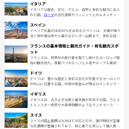
イタリア
イタリアは歴史、文化、グルメ、自然と多彩な魅力にあふ
れた国。
ローマ
の古代遺跡やフィレンツェのルネッサンス
美術、ヴェネツィアの運河など、歴史あるスポットはもち
スペイン
ろん、トスカーナの美しい田園風景やアマルフィ海岸の絶
景など、自然景観も見逃せない。観光の合間には、本場の
イベリア半島のほぼ80％を占めるスペインは、太陽が降り
ピザやパスタなど、絶品のイタリア料理を堪能することも
注ぐ地中海沿岸から雄大なピレネー山脈まで、多彩な自然
できる。朝目覚めてから夜眠るまで、すべての瞬間を楽し
と文化が詰まったヨーロッパ屈指の旅行先だ。多様な地域
フランスの基本情報と観光ガイド・有名観光スポ
ませてくれるイタリアで、忘れられない旅をしてみよう！
文化が根付くこの国では、情熱的なフラメンコ、熱気あふ
なお、新着のイタリア情報は
コンテンツ一覧
を参照してほ
れる闘牛、そして美味しいタパスが生活の一部となってい
ット
しい。
る。首都マドリードの洗練された雰囲気や、バルセロナの
フランスは、世界中の旅行者を魅了し続けるヨーロッパ屈
アートに溢れた街角から、地方では古代ローマ遺跡や中世
指の観光地だ。首都パリのエッフェル塔やルーブル美術館
の城塞都市、穏やかなビーチリゾートまで多彩な表情を見
といった象徴的なスポットから、田舎町の古風な美しさま
せる。地方によって風土や気候が異なるスペインはその個
ドイツ
で、幅広い魅力が詰まっている。華麗な宮殿、歴史的な大
性で訪れる人を魅了する。 なお、新着のスペイン情報は
コ
聖堂、美しいビーチ、そして豊かな自然が、訪れる者を心
ドイツは、豊かな歴史と多彩な文化が交差するヨーロッパ
ンテンツ一覧
を参照してほしい。
から魅了する。また、フランスは美食の国としても知ら
の中心に位置する国。中世の街並みが残るロマンチック街
れ、フランス料理はユネスコ無形文化遺産にも登録されて
道から、未来を先取りするようなモダンな都市まで多様な
イギリス
いる。シャンパンの発祥地であるランス、プロヴァンスの
顔を持つこの国は、どこを歩いても飽きることがない。ベ
香り高いラベンダー畑など、多彩な楽しみ方が可能だ。さ
ルリンの文化的活気、バイエルン州のアルプスの絶景、そ
イギリスは、古きよき伝統と最先端が共存する国。ウェス
らに、パリ以外の地域にも魅力が溢れており、どの街角に
してライン川沿いのワイン畑といった風景は必見。ビール
トミンスター寺院や大英博物館のようなランドマーク、歴
も豊かな歴史と文化が息づいている。パリ以外の個性あふ
とソーセージを味わいながら地元の人と過ごす楽しい時間
史ある大学都市、美しい丘陵地帯や牧歌的な風景など、エ
れる地方に足を運ぶとそれぞれで全く異なる文化を体験で
スイス
は、お酒好きな人にはぜひ体験してほしい。 なお、新着の
リアごとに異なる魅力がある。また、優雅なアフタヌーン
きるだろう。 なお、新着のフランス情報は
コンテンツ一覧
ドイツ情報は
コンテンツ一覧
を参照してほしい。
ティー、ビール好きにはたまらない英国パブ、サッカー観
スイスの国土面積は九州ほどの広さだが、運行時刻が正確
を参照してほしい。
戦など、本場だからこそできる体験も豊富。イギリスを旅
な交通網が整備されており、初心者でも安心して個人旅行