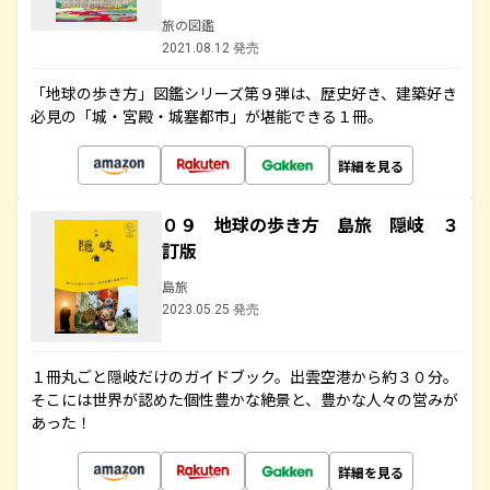
旅の図鑑
2021.08.12 発売
「地球の歩き方」図鑑シリーズ第９弾は、歴史好き、建築好き
必見の「城・宮殿・城塞都市」が堪能できる１冊。
詳細を見る
０９ 地球の歩き方 島旅 隠岐 ３
訂版
島旅
2023.05.25 発売
１冊丸ごと隠岐だけのガイドブック。出雲空港から約３０分。
そこには世界が認めた個性豊かな絶景と、豊かな人々の営みが
あった！
詳細を見る