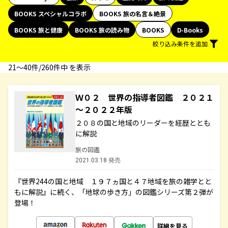
BOOKS スペシャルコラボ
BOOKS 旅の名言＆絶景
BOOKS 旅と健康
BOOKS 旅の読み物
BOOKS
D-Books
絞り込み条件を追加
21〜40件/260件中 を表示
Ｗ０２ 世界の指導者図鑑 ２０２１
～２０２２年版
２０８の国と地域のリーダーを経歴ととも
に解説
旅の図鑑
2021.03.18 発売
『世界244の国と地域 １９７ヵ国と４７地域を旅の雑学とと
もに解説』に続く、「地球の歩き方」の図鑑シリーズ第２弾が
登場！
詳細を見る