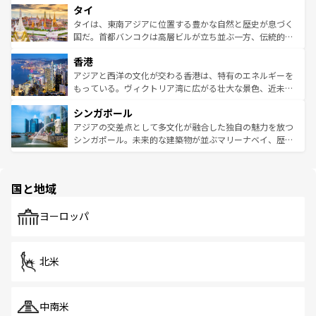
タイ
リティに包まれながら、韓国の多彩な魅力を心ゆくまで味
急速な発展と共に伝統が息づく。ハノイの古い町並みやホ
わってみてほしい。 なお、新着の韓国情報は
コンテンツ一
ーチミン市のフランス統治時代の建物も、独特の雰囲気を
タイは、東南アジアに位置する豊かな自然と歴史が息づく
覧
を参照してほしい。
醸し出している。また、バラエティの豊かさとおいしさで
国だ。首都バンコクは高層ビルが立ち並ぶ一方、伝統的な
世界中の食通を魅了してやまないベトナム料理も魅力のひ
寺院や市場がいたるところに点在し、古きよき文化と現代
香港
とつ。フォーやバインミー、ベトナムコーヒーなどは、ぜ
の活気が交差している。北部ではチェンマイなどの山岳地
ひ現地で味わいたい。どの地域を訪れてもあたたかい人々
帯で自然と触れ合い、南部ではプーケットやクラビの美し
アジアと西洋の文化が交わる香港は、特有のエネルギーを
が旅行者を迎えてくれるので、きっと忘れられない旅にな
いビーチでリゾート気分を楽しむことができる。タイ料理
もっている。ヴィクトリア湾に広がる壮大な景色、近未来
るはずだ。 なお、新着のベトナム情報は
コンテンツ一覧
を
は世界的に有名で、屋台から高級レストランまで味覚を刺
的なアートスポット、そして歴史と現代が融合した町並
参照してほしい。
シンガポール
激する。気候は一年中温暖で、どの季節にも異なる楽しみ
み、どこを訪れても感動するはず。観光スポットが密集し
が待っている。親しみやすいタイの人々、仏教を中心とし
ており、効率よく見どころを回れるのも魅力。息をのむよ
アジアの交差点として多文化が融合した独自の魅力を放つ
た文化、そして多様な観光資源が、訪れる旅人を魅了し続
うな絶景から文化的な体験まで、香港を存分に楽しみ尽く
シンガポール。未来的な建築物が並ぶマリーナベイ、歴史
ける。 なお、新着のタイ情報は
コンテンツ一覧
を参照して
そう。 なお、新着の香港情報は
コンテンツ一覧
を参照して
と伝統を感じられるエスニックタウン、多数の緑豊かな公
ほしい。
ほしい。
園や自然保護区など、自然が調和した近代的な景観と文化
の多様性あふれるカラフルな町は、どこを歩いても新しい
国と地域
発見がある。さらに、治安のよさや充実した公共交通機関
も、旅行者にとっては魅力的なポイント。グルメも豊富
で、ホーカーズは地元の風情を楽しめる外せないスポット
ヨーロッパ
だ。訪れる人を飽きさせないシンガポールで、多様な魅力
を体感しよう。 なお、新着のシンガポール情報は
コンテン
ツ一覧
を参照してほしい。
北米
中南米