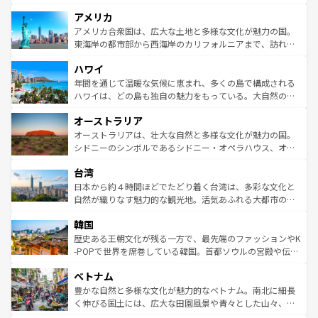
して楽しみつくそう。 なお、新着のイギリス情報は
コンテ
を楽しめる。日本同様に時刻表どおりの旅が可能だ。中世
アメリカ
ンツ一覧
を参照してほしい。
の建物がそのまま残る町や、スイスならではのユニークな
博物館もあり、アルプス観光だけでなく町歩きも満喫する
アメリカ合衆国は、広大な土地と多様な文化が魅力の国。
ことができる。国民の所得が高いため物価も高いが、旅行
東海岸の都市部から西海岸のカリフォルニアまで、訪れる
者向けの交通パス提供のサービスもあり、うまく活用すれ
場所ごとに異なる風景と体験が待っている。ニューヨーク
ハワイ
ば市内交通費無料で観光を楽しむこともできる。 なお、新
のような巨大都市は、観光、ショッピング、エンターテイ
着のスイス情報は
コンテンツ一覧
を参照してほしい。
ンメントが詰まった刺激的なスポットだ。一方、アメリカ
年間を通じて温暖な気候に恵まれ、多くの島で構成される
西部には大自然が広がり、グランドキャニオンやイエロー
ハワイは、どの島も独自の魅力をもっている。大自然の神
ストーン国立公園といった絶景が堪能できる。さらに、南
秘を感じたいなら、火山が生み出した壮大な景観を誇るハ
オーストラリア
部のニューオーリンズでは、音楽と美食が融合した独特の
ワイ島は見逃せない。また、定番の観光地といえばオアフ
文化が魅力。旅行者はアメリカの各地域で異なる魅力を楽
島だが、静かな自然を求めるならマウイ島やカウアイ島が
オーストラリアは、壮大な自然と多様な文化が魅力の国。
しみながら、その多様性と豊かな歴史を感じることができ
おすすめ。エメラルドグリーンに輝く海をはじめ、豊かな
シドニーのシンボルであるシドニー・オペラハウス、オー
るだろう。車でのロードトリップや列車の旅も、アメリカ
文化や歴史が息づいている。「アロハスピリット」と呼ば
ストラリア東海岸北部に広がる大サンゴ礁地帯グレートバ
ならではの贅沢な旅のスタイルだ。 なお、新着のアメリカ
台湾
れるおもてなしの心で訪れる人々を迎えてくれるハワイの
リアリーフや大陸中央部にそびえるウルル（エアーズロッ
情報は
コンテンツ一覧
を参照してほしい。
人々、おいしいローカルフードやハワイアンミュージッ
ク）、タスマニアの美しい原生林やケアンズの熱帯雨林な
日本から約４時間ほどでたどり着く台湾は、多彩な文化と
ク、伝統的なフラダンスなど、すべてがハワイの魅力を彩
ど、見どころがたくさん。また、カフェやワイン、オージ
自然が織りなす魅力的な観光地。活気あふれる大都市の台
っている。訪れるたびに新しい発見と感動が待っているハ
ービーフなどの食文化も豊かで、美味しいものであふれて
北やノスタルジックな町並みが人気な九份（ジォウフェ
ワイを、存分に味わってほしい。 なお、新着のハワイ情報
韓国
いる。アクティビティも充実しており、サーフィンやダイ
ン）、静ひつな山岳地帯である台湾東部など、都市の喧騒
は
コンテンツ一覧
を参照してほしい。
ビング、ハイキングなど、アウトドア好きにはたまらな
と山間の静けさが共存しており、訪れる人に新しい発見と
歴史ある王朝文化が残る一方で、最先端のファッションやK
い。オーストラリアの多彩な魅力を存分に味わいつくそ
驚きをもたらしてくれる。また、奥深い台湾の食文化も魅
-POPで世界を席巻している韓国。首都ソウルの宮殿や伝統
う。 なお、新着のオーストラリア情報は
コンテンツ一覧
を
力で、夜市などの屋台グルメから高級料理、ヘルシーで美
家屋が並ぶエリアでは韓国の歴史と文化に浸ることがで
参照してほしい。
ベトナム
容にもいいと評判のスイーツなど、バラエティ豊かな料理
き、地方に足を延ばせば四季折々の自然美を楽しむことが
が味わえる。 なお、新着の台湾情報は
コンテンツ一覧
を参
できる。そして、キムチや焼肉、絶品のストリートフード
豊かな自然と多様な文化が魅力的なベトナム。南北に細長
照してほしい。
まで、さまざまな韓国料理が待っている。夜には、韓国な
く伸びる国土には、広大な田園風景や青々とした山々、世
らではのナイトライフも堪能できる。あたたかいホスピタ
界遺産に登録された壮大な自然景観が点在し、都市部では