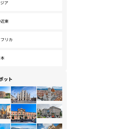
アジア
中近東
アフリカ
日本
ポット