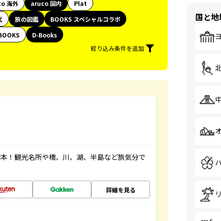
co 海外
aruco 国内
Plat
国と地
代
旅の図鑑
BOOKS スペシャルコラボ
BOOKS
D-Books
絞り込み条件を追加
図本！観光名所や橋、川、湖、半島など旅気分で
詳細を見る