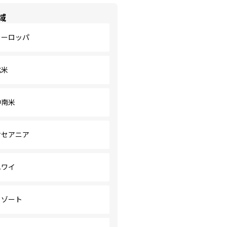
域
ヨーロッパ
北米
中南米
オセアニア
ハワイ
リゾート