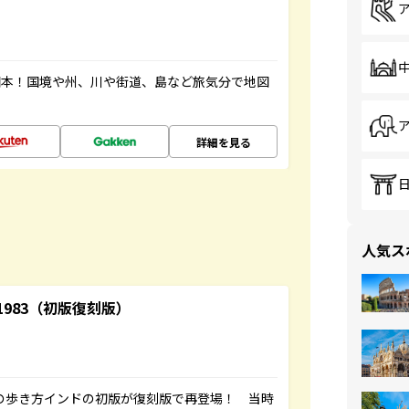
図本！国境や州、川や街道、島など旅気分で地図
詳細を見る
人気ス
-1983（初版復刻版）
球の歩き方インドの初版が復刻版で再登場！ 当時