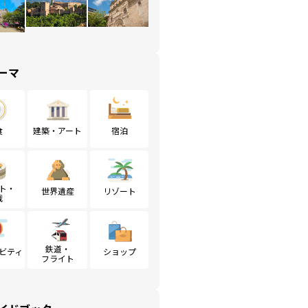
ーマ
食
建築・アート
宿泊
ト・
世界遺産
リゾート
戦
鉄道・
ビティ
ショップ
フライト