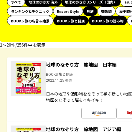
すべて
地球の歩き方 海外
地球の歩き方 Jシリーズ（国内）
aru
ランキング&テクニック
Resort Style
島旅
御朱印
歴史時
BOOKS 旅の名言＆絶景
BOOKS 旅と健康
BOOKS 旅の読み物
1〜20件/256件中 を表示
地球のなぞり方 旅地図 日本編
BOOKS 旅と健康
2022.11.25 発売
日本の地形や造形物をなぞって学ぶ新しい地
地図をなぞって脳もイキイキ！
地球のなぞり方 旅地図 アジア編