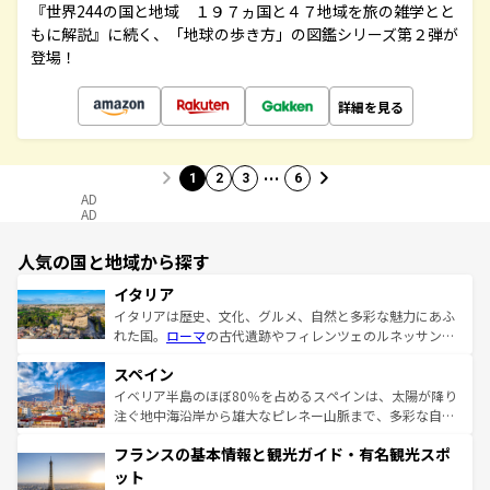
『世界244の国と地域 １９７ヵ国と４７地域を旅の雑学とと
もに解説』に続く、「地球の歩き方」の図鑑シリーズ第２弾が
登場！
詳細を見る
…
1
2
3
6
AD
AD
人気の国と地域から探す
イタリア
イタリアは歴史、文化、グルメ、自然と多彩な魅力にあふ
れた国。
ローマ
の古代遺跡やフィレンツェのルネッサンス
美術、ヴェネツィアの運河など、歴史あるスポットはもち
スペイン
ろん、トスカーナの美しい田園風景やアマルフィ海岸の絶
景など、自然景観も見逃せない。観光の合間には、本場の
イベリア半島のほぼ80％を占めるスペインは、太陽が降り
ピザやパスタなど、絶品のイタリア料理を堪能することも
注ぐ地中海沿岸から雄大なピレネー山脈まで、多彩な自然
できる。朝目覚めてから夜眠るまで、すべての瞬間を楽し
と文化が詰まったヨーロッパ屈指の旅行先だ。多様な地域
フランスの基本情報と観光ガイド・有名観光スポ
ませてくれるイタリアで、忘れられない旅をしてみよう！
文化が根付くこの国では、情熱的なフラメンコ、熱気あふ
なお、新着のイタリア情報は
コンテンツ一覧
を参照してほ
れる闘牛、そして美味しいタパスが生活の一部となってい
ット