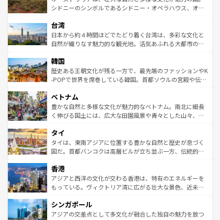
しみながら、その多様性と豊かな歴史を感じることができ
おすすめ。エメラルドグリーンに輝く海をはじめ、豊かな
シドニーのシンボルであるシドニー・オペラハウス、オー
るだろう。車でのロードトリップや列車の旅も、アメリカ
文化や歴史が息づいている。「アロハスピリット」と呼ば
ストラリア東海岸北部に広がる大サンゴ礁地帯グレートバ
ならではの贅沢な旅のスタイルだ。 なお、新着のアメリカ
台湾
れるおもてなしの心で訪れる人々を迎えてくれるハワイの
リアリーフや大陸中央部にそびえるウルル（エアーズロッ
情報は
コンテンツ一覧
を参照してほしい。
人々、おいしいローカルフードやハワイアンミュージッ
ク）、タスマニアの美しい原生林やケアンズの熱帯雨林な
日本から約４時間ほどでたどり着く台湾は、多彩な文化と
ク、伝統的なフラダンスなど、すべてがハワイの魅力を彩
ど、見どころがたくさん。また、カフェやワイン、オージ
自然が織りなす魅力的な観光地。活気あふれる大都市の台
っている。訪れるたびに新しい発見と感動が待っているハ
ービーフなどの食文化も豊かで、美味しいものであふれて
北やノスタルジックな町並みが人気な九份（ジォウフェ
ワイを、存分に味わってほしい。 なお、新着のハワイ情報
韓国
いる。アクティビティも充実しており、サーフィンやダイ
ン）、静ひつな山岳地帯である台湾東部など、都市の喧騒
は
コンテンツ一覧
を参照してほしい。
ビング、ハイキングなど、アウトドア好きにはたまらな
と山間の静けさが共存しており、訪れる人に新しい発見と
歴史ある王朝文化が残る一方で、最先端のファッションやK
い。オーストラリアの多彩な魅力を存分に味わいつくそ
驚きをもたらしてくれる。また、奥深い台湾の食文化も魅
-POPで世界を席巻している韓国。首都ソウルの宮殿や伝統
う。 なお、新着のオーストラリア情報は
コンテンツ一覧
を
力で、夜市などの屋台グルメから高級料理、ヘルシーで美
家屋が並ぶエリアでは韓国の歴史と文化に浸ることがで
参照してほしい。
ベトナム
容にもいいと評判のスイーツなど、バラエティ豊かな料理
き、地方に足を延ばせば四季折々の自然美を楽しむことが
が味わえる。 なお、新着の台湾情報は
コンテンツ一覧
を参
できる。そして、キムチや焼肉、絶品のストリートフード
豊かな自然と多様な文化が魅力的なベトナム。南北に細長
照してほしい。
まで、さまざまな韓国料理が待っている。夜には、韓国な
く伸びる国土には、広大な田園風景や青々とした山々、世
らではのナイトライフも堪能できる。あたたかいホスピタ
界遺産に登録された壮大な自然景観が点在し、都市部では
タイ
リティに包まれながら、韓国の多彩な魅力を心ゆくまで味
急速な発展と共に伝統が息づく。ハノイの古い町並みやホ
わってみてほしい。 なお、新着の韓国情報は
コンテンツ一
ーチミン市のフランス統治時代の建物も、独特の雰囲気を
タイは、東南アジアに位置する豊かな自然と歴史が息づく
覧
を参照してほしい。
醸し出している。また、バラエティの豊かさとおいしさで
国だ。首都バンコクは高層ビルが立ち並ぶ一方、伝統的な
世界中の食通を魅了してやまないベトナム料理も魅力のひ
寺院や市場がいたるところに点在し、古きよき文化と現代
香港
とつ。フォーやバインミー、ベトナムコーヒーなどは、ぜ
の活気が交差している。北部ではチェンマイなどの山岳地
ひ現地で味わいたい。どの地域を訪れてもあたたかい人々
帯で自然と触れ合い、南部ではプーケットやクラビの美し
アジアと西洋の文化が交わる香港は、特有のエネルギーを
が旅行者を迎えてくれるので、きっと忘れられない旅にな
いビーチでリゾート気分を楽しむことができる。タイ料理
もっている。ヴィクトリア湾に広がる壮大な景色、近未来
るはずだ。 なお、新着のベトナム情報は
コンテンツ一覧
を
は世界的に有名で、屋台から高級レストランまで味覚を刺
的なアートスポット、そして歴史と現代が融合した町並
参照してほしい。
シンガポール
激する。気候は一年中温暖で、どの季節にも異なる楽しみ
み、どこを訪れても感動するはず。観光スポットが密集し
が待っている。親しみやすいタイの人々、仏教を中心とし
ており、効率よく見どころを回れるのも魅力。息をのむよ
アジアの交差点として多文化が融合した独自の魅力を放つ