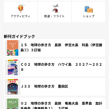
アクティビティ
鉄道・フライト
ショップ
新刊ガイドブック
１５ 地球の歩き方 島旅 伊豆大島 利島（伊豆諸
島①）３訂版
Ｃ０２ 地球の歩き方 ハワイ島 ２０２７～２０２
８
Ｊ３３ 地球の歩き方 墨田区
０２ 地球の歩き方 島旅 奄美大島 喜界島 加計
呂麻島（奄美群島１） ５訂版