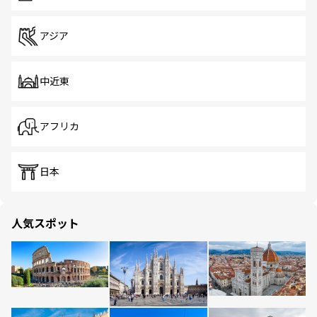
アジア
中近東
アフリカ
日本
人気スポット