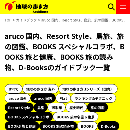
TOP
ガイドブック
aruco 国内、Resort Style、島旅、旅の図鑑、BOO
aruco 国内、Resort Style、島旅、旅
の図鑑、BOOKS スペシャルコラボ、B
OOKS 旅と健康、BOOKS 旅の読み
物、D-Booksのガイドブック一覧
すべて
地球の歩き方 海外
地球の歩き方 Jシリーズ（国内）
aruco 海外
aruco 国内
Plat
ランキング&テクニック
Resort Style
島旅
御朱印
歴史時代
旅の図鑑
BOOKS スペシャルコラボ
BOOKS 旅の名言＆絶景
BOOKS 旅と健康
BOOKS 旅の読み物
BOOKS
D-Books