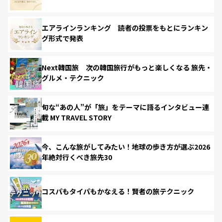
エアラインランキング 読者の投票をもとにランキン
グ形式で発表
Next韓国旅 次の韓国旅行がもっと楽しくなる 旅先・
グルメ・テクニック
旬な“あの人”が「旅」をテーマに語るインタビュー連
載 MY TRAVEL STORY
今、こんな旅がしてみたい！地球の歩き方が選ぶ2026
年絶対行くべき旅先30
コスパもタイパもかなえる！賢者の旅テクニック