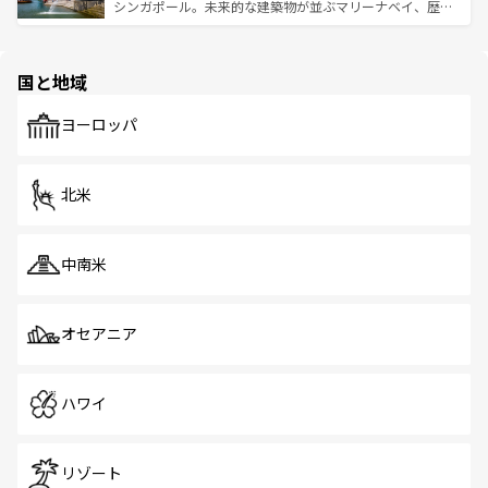
た文化、そして多様な観光資源が、訪れる旅人を魅了し続
うな絶景から文化的な体験まで、香港を存分に楽しみ尽く
シンガポール。未来的な建築物が並ぶマリーナベイ、歴史
ける。 なお、新着のタイ情報は
コンテンツ一覧
を参照して
そう。 なお、新着の香港情報は
コンテンツ一覧
を参照して
と伝統を感じられるエスニックタウン、多数の緑豊かな公
ほしい。
ほしい。
園や自然保護区など、自然が調和した近代的な景観と文化
の多様性あふれるカラフルな町は、どこを歩いても新しい
国と地域
発見がある。さらに、治安のよさや充実した公共交通機関
も、旅行者にとっては魅力的なポイント。グルメも豊富
で、ホーカーズは地元の風情を楽しめる外せないスポット
ヨーロッパ
だ。訪れる人を飽きさせないシンガポールで、多様な魅力
を体感しよう。 なお、新着のシンガポール情報は
コンテン
ツ一覧
を参照してほしい。
北米
中南米
オセアニア
ハワイ
リゾート