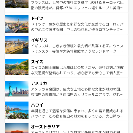
しい。
る。首都マドリードの洗練された雰囲気や、バルセロナの
フランスは、世界中の旅行者を魅了し続けるヨーロッパ屈
アートに溢れた街角から、地方では古代ローマ遺跡や中世
指の観光地だ。首都パリのエッフェル塔やルーブル美術館
の城塞都市、穏やかなビーチリゾートまで多彩な表情を見
といった象徴的なスポットから、田舎町の古風な美しさま
せる。地方によって風土や気候が異なるスペインはその個
ドイツ
で、幅広い魅力が詰まっている。華麗な宮殿、歴史的な大
性で訪れる人を魅了する。 なお、新着のスペイン情報は
コ
聖堂、美しいビーチ、そして豊かな自然が、訪れる者を心
ドイツは、豊かな歴史と多彩な文化が交差するヨーロッパ
ンテンツ一覧
を参照してほしい。
から魅了する。また、フランスは美食の国としても知ら
の中心に位置する国。中世の街並みが残るロマンチック街
れ、フランス料理はユネスコ無形文化遺産にも登録されて
道から、未来を先取りするようなモダンな都市まで多様な
イギリス
いる。シャンパンの発祥地であるランス、プロヴァンスの
顔を持つこの国は、どこを歩いても飽きることがない。ベ
香り高いラベンダー畑など、多彩な楽しみ方が可能だ。さ
ルリンの文化的活気、バイエルン州のアルプスの絶景、そ
イギリスは、古きよき伝統と最先端が共存する国。ウェス
らに、パリ以外の地域にも魅力が溢れており、どの街角に
してライン川沿いのワイン畑といった風景は必見。ビール
トミンスター寺院や大英博物館のようなランドマーク、歴
も豊かな歴史と文化が息づいている。パリ以外の個性あふ
とソーセージを味わいながら地元の人と過ごす楽しい時間
史ある大学都市、美しい丘陵地帯や牧歌的な風景など、エ
れる地方に足を運ぶとそれぞれで全く異なる文化を体験で
スイス
は、お酒好きな人にはぜひ体験してほしい。 なお、新着の
リアごとに異なる魅力がある。また、優雅なアフタヌーン
きるだろう。 なお、新着のフランス情報は
コンテンツ一覧
ドイツ情報は
コンテンツ一覧
を参照してほしい。
ティー、ビール好きにはたまらない英国パブ、サッカー観
スイスの国土面積は九州ほどの広さだが、運行時刻が正確
を参照してほしい。
戦など、本場だからこそできる体験も豊富。イギリスを旅
な交通網が整備されており、初心者でも安心して個人旅行
して楽しみつくそう。 なお、新着のイギリス情報は
コンテ
を楽しめる。日本同様に時刻表どおりの旅が可能だ。中世
アメリカ
ンツ一覧
を参照してほしい。
の建物がそのまま残る町や、スイスならではのユニークな
博物館もあり、アルプス観光だけでなく町歩きも満喫する
アメリカ合衆国は、広大な土地と多様な文化が魅力の国。
ことができる。国民の所得が高いため物価も高いが、旅行
東海岸の都市部から西海岸のカリフォルニアまで、訪れる
者向けの交通パス提供のサービスもあり、うまく活用すれ
場所ごとに異なる風景と体験が待っている。ニューヨーク
ハワイ
ば市内交通費無料で観光を楽しむこともできる。 なお、新
のような巨大都市は、観光、ショッピング、エンターテイ
着のスイス情報は
コンテンツ一覧
を参照してほしい。
ンメントが詰まった刺激的なスポットだ。一方、アメリカ
年間を通じて温暖な気候に恵まれ、多くの島で構成される
西部には大自然が広がり、グランドキャニオンやイエロー
ハワイは、どの島も独自の魅力をもっている。大自然の神
ストーン国立公園といった絶景が堪能できる。さらに、南
秘を感じたいなら、火山が生み出した壮大な景観を誇るハ
オーストラリア
部のニューオーリンズでは、音楽と美食が融合した独特の
ワイ島は見逃せない。また、定番の観光地といえばオアフ
文化が魅力。旅行者はアメリカの各地域で異なる魅力を楽
島だが、静かな自然を求めるならマウイ島やカウアイ島が
オーストラリアは、壮大な自然と多様な文化が魅力の国。