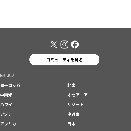
コミュニティを見る
国と地域
ヨーロッパ
北米
中南米
オセアニア
ハワイ
リゾート
アジア
中近東
アフリカ
日本