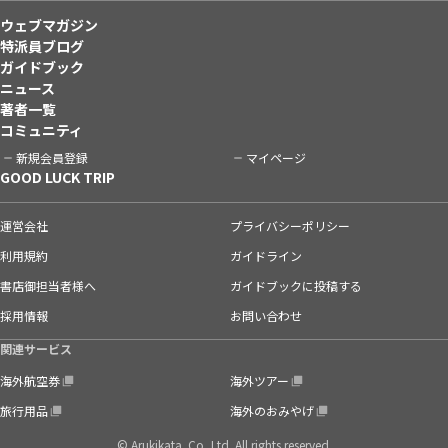
ウェブマガジン
特派員ブログ
ガイドブック
ニュース
著者一覧
コミュニティ
新規会員登録
マイページ
GOOD LUCK TRIP
運営会社
プライバシーポリシー
利用規約
ガイドライン
書店御担当者様へ
ガイドブックに投稿する
採用情報
お問い合わせ
関連サービス
海外航空券
海外ツアー
旅行用品
海外のおみやげ
© Arukikata. Co.,Ltd. All rights reserved.