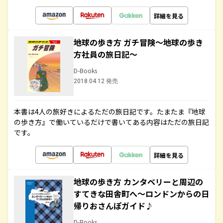
詳細を見る
地球の歩き方 ガチ冒険～地球の歩き
方社員の旅日記～
D-Books
2018.04.12 発売
本書は4人の旅好きによるただの旅日記です。たまたま『地球
の歩き方』で働いているだけで書いてある内容はただの旅日記
です。
詳細を見る
地球の歩き方 カンタベリーと周辺の
すてきな田舎町へ～ロンドンからの日
帰りおさんぽガイド♪
D-Books