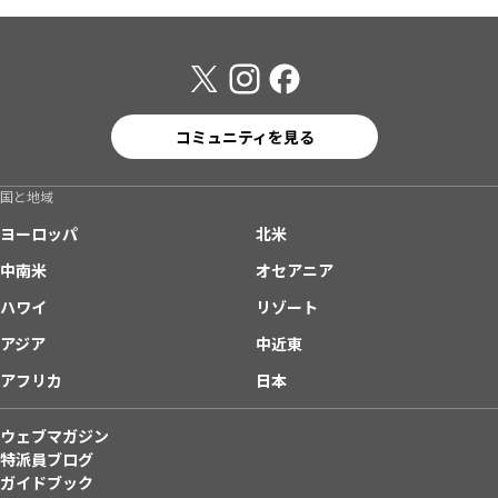
コミュニティを見る
国と地域
ヨーロッパ
北米
中南米
オセアニア
ハワイ
リゾート
アジア
中近東
アフリカ
日本
ウェブマガジン
特派員ブログ
ガイドブック