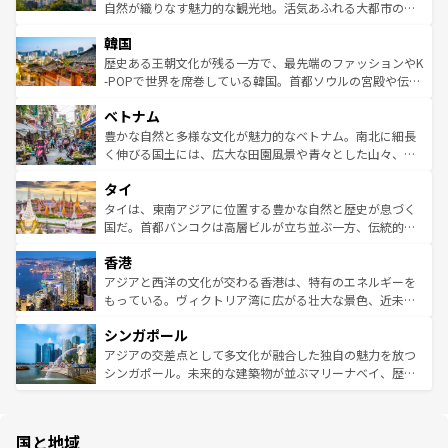
ク、伝統的なフラダンスなど、すべてがハワイの魅力を彩
ど、見どころがたくさん。また、カフェやワイン、オージ
自然が織りなす魅力的な観光地。活気あふれる大都市の台
っている。訪れるたびに新しい発見と感動が待っているハ
ービーフなどの食文化も豊かで、美味しいものであふれて
北やノスタルジックな町並みが人気な九份（ジォウフェ
ワイを、存分に味わってほしい。 なお、新着のハワイ情報
韓国
いる。アクティビティも充実しており、サーフィンやダイ
ン）、静ひつな山岳地帯である台湾東部など、都市の喧騒
は
コンテンツ一覧
を参照してほしい。
ビング、ハイキングなど、アウトドア好きにはたまらな
と山間の静けさが共存しており、訪れる人に新しい発見と
歴史ある王朝文化が残る一方で、最先端のファッションやK
い。オーストラリアの多彩な魅力を存分に味わいつくそ
驚きをもたらしてくれる。また、奥深い台湾の食文化も魅
-POPで世界を席巻している韓国。首都ソウルの宮殿や伝統
う。 なお、新着のオーストラリア情報は
コンテンツ一覧
を
力で、夜市などの屋台グルメから高級料理、ヘルシーで美
家屋が並ぶエリアでは韓国の歴史と文化に浸ることがで
参照してほしい。
ベトナム
容にもいいと評判のスイーツなど、バラエティ豊かな料理
き、地方に足を延ばせば四季折々の自然美を楽しむことが
が味わえる。 なお、新着の台湾情報は
コンテンツ一覧
を参
できる。そして、キムチや焼肉、絶品のストリートフード
豊かな自然と多様な文化が魅力的なベトナム。南北に細長
照してほしい。
まで、さまざまな韓国料理が待っている。夜には、韓国な
く伸びる国土には、広大な田園風景や青々とした山々、世
らではのナイトライフも堪能できる。あたたかいホスピタ
界遺産に登録された壮大な自然景観が点在し、都市部では
タイ
リティに包まれながら、韓国の多彩な魅力を心ゆくまで味
急速な発展と共に伝統が息づく。ハノイの古い町並みやホ
わってみてほしい。 なお、新着の韓国情報は
コンテンツ一
ーチミン市のフランス統治時代の建物も、独特の雰囲気を
タイは、東南アジアに位置する豊かな自然と歴史が息づく
覧
を参照してほしい。
醸し出している。また、バラエティの豊かさとおいしさで
国だ。首都バンコクは高層ビルが立ち並ぶ一方、伝統的な
世界中の食通を魅了してやまないベトナム料理も魅力のひ
寺院や市場がいたるところに点在し、古きよき文化と現代
香港
とつ。フォーやバインミー、ベトナムコーヒーなどは、ぜ
の活気が交差している。北部ではチェンマイなどの山岳地
ひ現地で味わいたい。どの地域を訪れてもあたたかい人々
帯で自然と触れ合い、南部ではプーケットやクラビの美し
アジアと西洋の文化が交わる香港は、特有のエネルギーを
が旅行者を迎えてくれるので、きっと忘れられない旅にな
いビーチでリゾート気分を楽しむことができる。タイ料理
もっている。ヴィクトリア湾に広がる壮大な景色、近未来
るはずだ。 なお、新着のベトナム情報は
コンテンツ一覧
を
は世界的に有名で、屋台から高級レストランまで味覚を刺
的なアートスポット、そして歴史と現代が融合した町並
参照してほしい。
シンガポール
激する。気候は一年中温暖で、どの季節にも異なる楽しみ
み、どこを訪れても感動するはず。観光スポットが密集し
が待っている。親しみやすいタイの人々、仏教を中心とし
ており、効率よく見どころを回れるのも魅力。息をのむよ
アジアの交差点として多文化が融合した独自の魅力を放つ
た文化、そして多様な観光資源が、訪れる旅人を魅了し続
うな絶景から文化的な体験まで、香港を存分に楽しみ尽く
シンガポール。未来的な建築物が並ぶマリーナベイ、歴史
ける。 なお、新着のタイ情報は
コンテンツ一覧
を参照して
そう。 なお、新着の香港情報は
コンテンツ一覧
を参照して
と伝統を感じられるエスニックタウン、多数の緑豊かな公
ほしい。
ほしい。
園や自然保護区など、自然が調和した近代的な景観と文化
の多様性あふれるカラフルな町は、どこを歩いても新しい
国と地域
発見がある。さらに、治安のよさや充実した公共交通機関