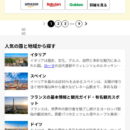
詳細を見る
…
1
2
3
9
AD
AD
人気の国と地域から探す
イタリア
イタリアは歴史、文化、グルメ、自然と多彩な魅力にあふ
れた国。
ローマ
の古代遺跡やフィレンツェのルネッサンス
美術、ヴェネツィアの運河など、歴史あるスポットはもち
スペイン
ろん、トスカーナの美しい田園風景やアマルフィ海岸の絶
景など、自然景観も見逃せない。観光の合間には、本場の
イベリア半島のほぼ80％を占めるスペインは、太陽が降り
ピザやパスタなど、絶品のイタリア料理を堪能することも
注ぐ地中海沿岸から雄大なピレネー山脈まで、多彩な自然
できる。朝目覚めてから夜眠るまで、すべての瞬間を楽し
と文化が詰まったヨーロッパ屈指の旅行先だ。多様な地域
フランスの基本情報と観光ガイド・有名観光スポ
ませてくれるイタリアで、忘れられない旅をしてみよう！
文化が根付くこの国では、情熱的なフラメンコ、熱気あふ
なお、新着のイタリア情報は
コンテンツ一覧
を参照してほ
れる闘牛、そして美味しいタパスが生活の一部となってい
ット
しい。
る。首都マドリードの洗練された雰囲気や、バルセロナの
フランスは、世界中の旅行者を魅了し続けるヨーロッパ屈
アートに溢れた街角から、地方では古代ローマ遺跡や中世
指の観光地だ。首都パリのエッフェル塔やルーブル美術館
の城塞都市、穏やかなビーチリゾートまで多彩な表情を見
といった象徴的なスポットから、田舎町の古風な美しさま
せる。地方によって風土や気候が異なるスペインはその個
ドイツ
で、幅広い魅力が詰まっている。華麗な宮殿、歴史的な大
性で訪れる人を魅了する。 なお、新着のスペイン情報は
コ
聖堂、美しいビーチ、そして豊かな自然が、訪れる者を心
ドイツは、豊かな歴史と多彩な文化が交差するヨーロッパ