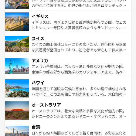
ンテンツ一覧
を参照してほしい。
から魅了する。また、フランスは美食の国としても知ら
の中心に位置する国。中世の街並みが残るロマンチック街
れ、フランス料理はユネスコ無形文化遺産にも登録されて
道から、未来を先取りするようなモダンな都市まで多様な
イギリス
いる。シャンパンの発祥地であるランス、プロヴァンスの
顔を持つこの国は、どこを歩いても飽きることがない。ベ
香り高いラベンダー畑など、多彩な楽しみ方が可能だ。さ
ルリンの文化的活気、バイエルン州のアルプスの絶景、そ
イギリスは、古きよき伝統と最先端が共存する国。ウェス
らに、パリ以外の地域にも魅力が溢れており、どの街角に
してライン川沿いのワイン畑といった風景は必見。ビール
トミンスター寺院や大英博物館のようなランドマーク、歴
も豊かな歴史と文化が息づいている。パリ以外の個性あふ
とソーセージを味わいながら地元の人と過ごす楽しい時間
史ある大学都市、美しい丘陵地帯や牧歌的な風景など、エ
れる地方に足を運ぶとそれぞれで全く異なる文化を体験で
スイス
は、お酒好きな人にはぜひ体験してほしい。 なお、新着の
リアごとに異なる魅力がある。また、優雅なアフタヌーン
きるだろう。 なお、新着のフランス情報は
コンテンツ一覧
ドイツ情報は
コンテンツ一覧
を参照してほしい。
ティー、ビール好きにはたまらない英国パブ、サッカー観
スイスの国土面積は九州ほどの広さだが、運行時刻が正確
を参照してほしい。
戦など、本場だからこそできる体験も豊富。イギリスを旅
な交通網が整備されており、初心者でも安心して個人旅行
して楽しみつくそう。 なお、新着のイギリス情報は
コンテ
を楽しめる。日本同様に時刻表どおりの旅が可能だ。中世
アメリカ
ンツ一覧
を参照してほしい。
の建物がそのまま残る町や、スイスならではのユニークな
博物館もあり、アルプス観光だけでなく町歩きも満喫する
アメリカ合衆国は、広大な土地と多様な文化が魅力の国。
ことができる。国民の所得が高いため物価も高いが、旅行
東海岸の都市部から西海岸のカリフォルニアまで、訪れる
者向けの交通パス提供のサービスもあり、うまく活用すれ
場所ごとに異なる風景と体験が待っている。ニューヨーク
ハワイ
ば市内交通費無料で観光を楽しむこともできる。 なお、新
のような巨大都市は、観光、ショッピング、エンターテイ
着のスイス情報は
コンテンツ一覧
を参照してほしい。
ンメントが詰まった刺激的なスポットだ。一方、アメリカ
年間を通じて温暖な気候に恵まれ、多くの島で構成される
西部には大自然が広がり、グランドキャニオンやイエロー
ハワイは、どの島も独自の魅力をもっている。大自然の神
ストーン国立公園といった絶景が堪能できる。さらに、南
秘を感じたいなら、火山が生み出した壮大な景観を誇るハ
オーストラリア
部のニューオーリンズでは、音楽と美食が融合した独特の
ワイ島は見逃せない。また、定番の観光地といえばオアフ
文化が魅力。旅行者はアメリカの各地域で異なる魅力を楽
島だが、静かな自然を求めるならマウイ島やカウアイ島が
オーストラリアは、壮大な自然と多様な文化が魅力の国。
しみながら、その多様性と豊かな歴史を感じることができ
おすすめ。エメラルドグリーンに輝く海をはじめ、豊かな
シドニーのシンボルであるシドニー・オペラハウス、オー
るだろう。車でのロードトリップや列車の旅も、アメリカ
文化や歴史が息づいている。「アロハスピリット」と呼ば
ストラリア東海岸北部に広がる大サンゴ礁地帯グレートバ
ならではの贅沢な旅のスタイルだ。 なお、新着のアメリカ
台湾
れるおもてなしの心で訪れる人々を迎えてくれるハワイの
リアリーフや大陸中央部にそびえるウルル（エアーズロッ
情報は
コンテンツ一覧
を参照してほしい。
人々、おいしいローカルフードやハワイアンミュージッ
ク）、タスマニアの美しい原生林やケアンズの熱帯雨林な
日本から約４時間ほどでたどり着く台湾は、多彩な文化と