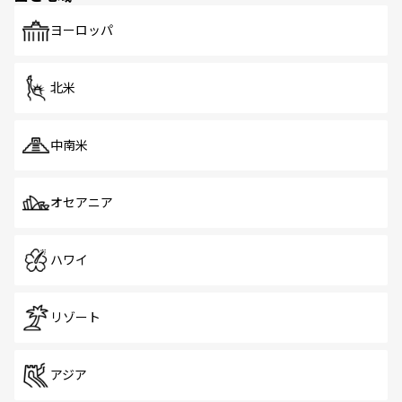
も、旅行者にとっては魅力的なポイント。グルメも豊富
で、ホーカーズは地元の風情を楽しめる外せないスポット
ヨーロッパ
だ。訪れる人を飽きさせないシンガポールで、多様な魅力
を体感しよう。 なお、新着のシンガポール情報は
コンテン
ツ一覧
を参照してほしい。
北米
中南米
オセアニア
ハワイ
リゾート
アジア