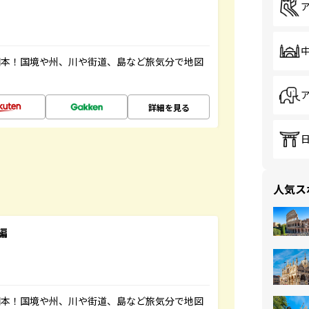
図本！国境や州、川や街道、島など旅気分で地図
詳細を見る
人気ス
編
図本！国境や州、川や街道、島など旅気分で地図