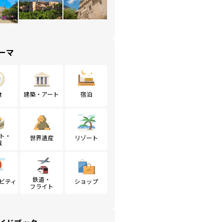
ーマ
食
建築・アート
宿泊
ト・
世界遺産
リゾート
戦
鉄道・
ビティ
ショップ
フライト