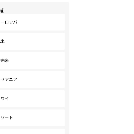
域
ヨーロッパ
北米
中南米
オセアニア
ハワイ
リゾート