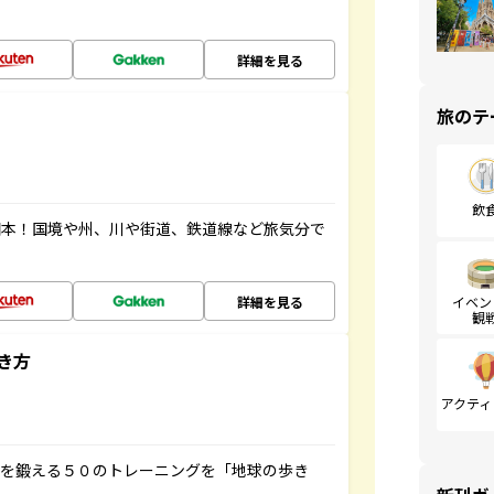
詳細を見る
旅のテ
飲
図本！国境や州、川や街道、鉄道線など旅気分で
詳細を見る
イベン
観
き方
アクティ
脳を鍛える５０のトレーニングを「地球の歩き