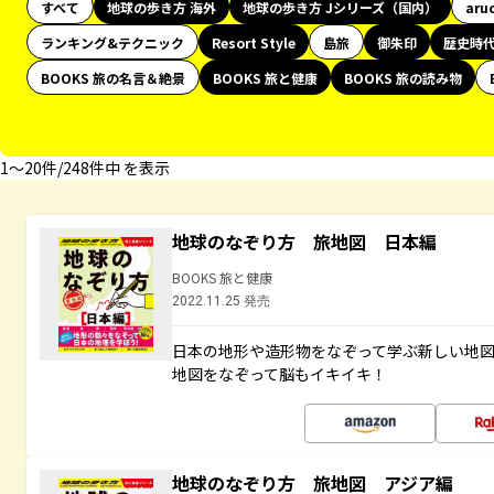
すべて
地球の歩き方 海外
地球の歩き方 Jシリーズ（国内）
aru
ランキング&テクニック
Resort Style
島旅
御朱印
歴史時
BOOKS 旅の名言＆絶景
BOOKS 旅と健康
BOOKS 旅の読み物
1〜20件/248件中 を表示
地球のなぞり方 旅地図 日本編
BOOKS 旅と健康
2022.11.25 発売
日本の地形や造形物をなぞって学ぶ新しい地
地図をなぞって脳もイキイキ！
地球のなぞり方 旅地図 アジア編