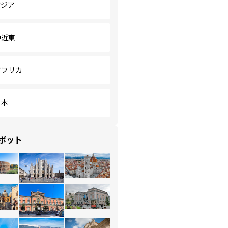
アジア
中近東
アフリカ
日本
ポット