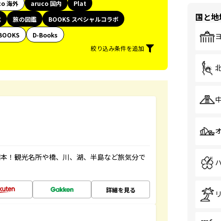
co 海外
aruco 国内
Plat
国と地
代
旅の図鑑
BOOKS スペシャルコラボ
BOOKS
D-Books
絞り込み条件を追加
図本！観光名所や橋、川、湖、半島など旅気分で
詳細を見る