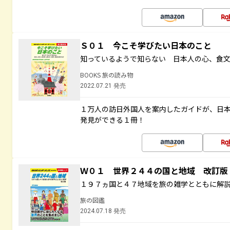
Ｓ０１ 今こそ学びたい日本のこと
知っているようで知らない 日本人の心、食
BOOKS 旅の読み物
2022.07.21 発売
１万人の訪日外国人を案内したガイドが、日
発見ができる１冊！
Ｗ０１ 世界２４４の国と地域 改訂版
１９７ヵ国と４７地域を旅の雑学とともに解
旅の図鑑
2024.07.18 発売