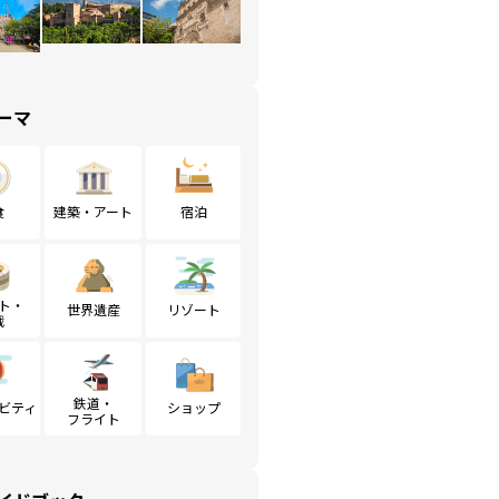
ーマ
食
建築・アート
宿泊
ト・
世界遺産
リゾート
戦
鉄道・
ビティ
ショップ
フライト