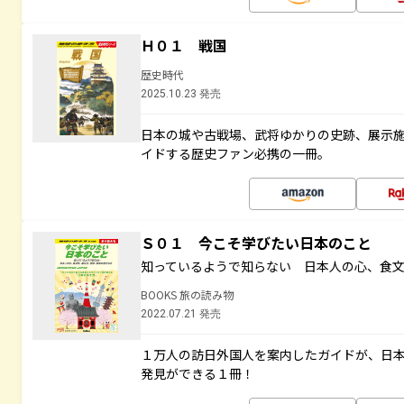
Ｈ０１ 戦国
歴史時代
2025.10.23 発売
日本の城や古戦場、武将ゆかりの史跡、展示
イドする歴史ファン必携の一冊。
Ｓ０１ 今こそ学びたい日本のこと
知っているようで知らない 日本人の心、食
BOOKS 旅の読み物
2022.07.21 発売
１万人の訪日外国人を案内したガイドが、日
発見ができる１冊！