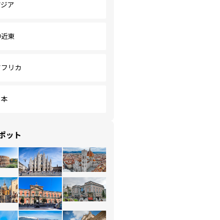
アジア
中近東
アフリカ
日本
ポット