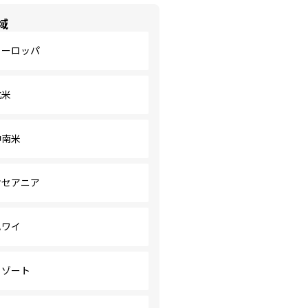
域
ヨーロッパ
北米
中南米
オセアニア
ハワイ
リゾート