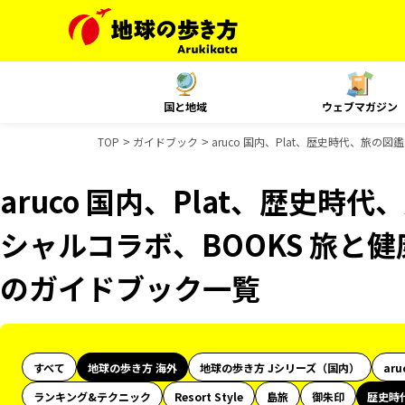
国と地域
ウェブマガジン
TOP
ガイドブック
aruco 国内、Plat、歴史時代、旅の
aruco 国内、Plat、歴史時代
シャルコラボ、BOOKS 旅と健
のガイドブック一覧
すべて
地球の歩き方 海外
地球の歩き方 Jシリーズ（国内）
aru
ランキング&テクニック
Resort Style
島旅
御朱印
歴史時