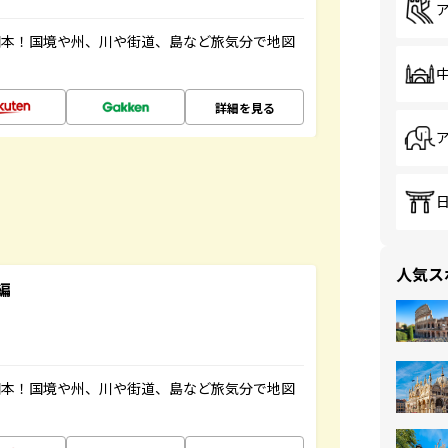
図本！国境や州、川や街道、島など旅気分で地図
詳細を見る
人気ス
編
図本！国境や州、川や街道、島など旅気分で地図