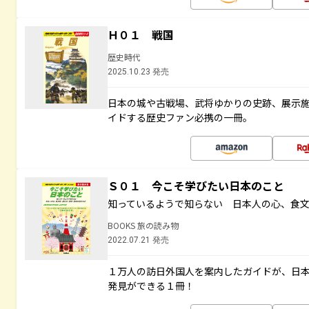
Ｈ０１ 戦国
歴史時代
2025.10.23 発売
日本の城や古戦場、武将ゆかりの史跡、展示
イドする歴史ファン必携の一冊。
Ｓ０１ 今こそ学びたい日本のこと
知っているようで知らない 日本人の心、食
BOOKS 旅の読み物
2022.07.21 発売
１万人の訪日外国人を案内したガイドが、日
発見ができる１冊！