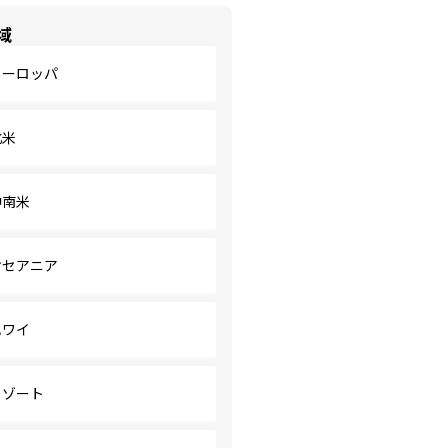
域
ヨーロッパ
北米
中南米
オセアニア
ハワイ
リゾート