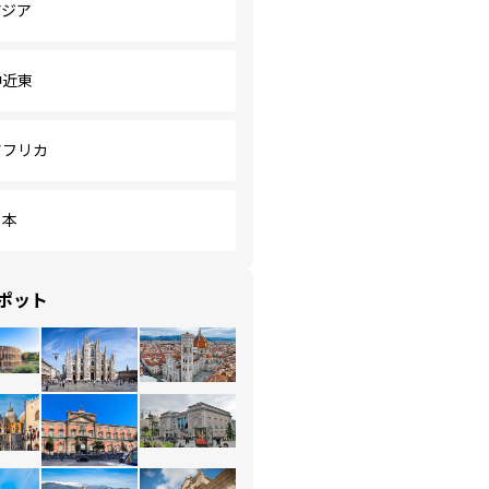
アジア
中近東
アフリカ
日本
ポット