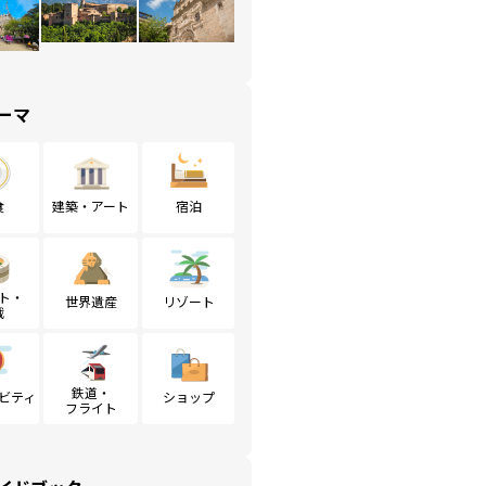
ーマ
食
建築・アート
宿泊
ト・
世界遺産
リゾート
戦
鉄道・
ビティ
ショップ
フライト