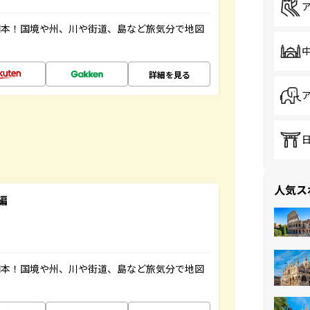
図本！国境や州、川や街道、島など旅気分で地図
詳細を見る
人気ス
編
図本！国境や州、川や街道、島など旅気分で地図