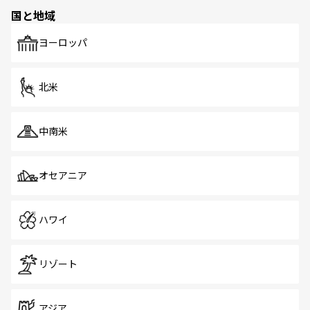
の多様性あふれるカラフルな町は、どこを歩いても新しい
国と地域
発見がある。さらに、治安のよさや充実した公共交通機関
も、旅行者にとっては魅力的なポイント。グルメも豊富
で、ホーカーズは地元の風情を楽しめる外せないスポット
ヨーロッパ
だ。訪れる人を飽きさせないシンガポールで、多様な魅力
を体感しよう。 なお、新着のシンガポール情報は
コンテン
ツ一覧
を参照してほしい。
北米
中南米
オセアニア
ハワイ
リゾート
アジア