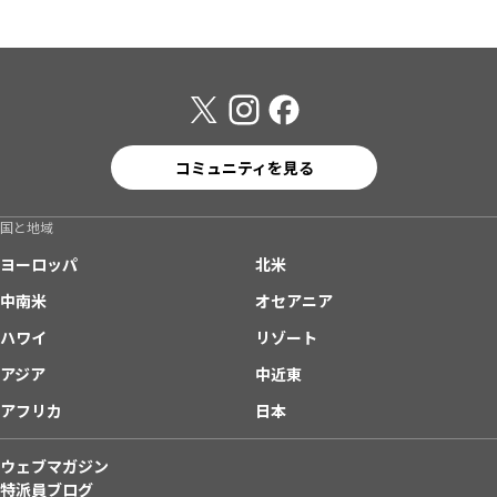
コミュニティを見る
国と地域
ヨーロッパ
北米
中南米
オセアニア
ハワイ
リゾート
アジア
中近東
アフリカ
日本
ウェブマガジン
特派員ブログ