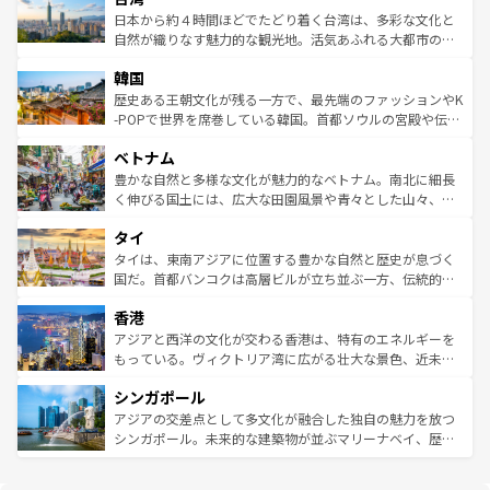
情報は
コンテンツ一覧
を参照してほしい。
人々、おいしいローカルフードやハワイアンミュージッ
ク）、タスマニアの美しい原生林やケアンズの熱帯雨林な
日本から約４時間ほどでたどり着く台湾は、多彩な文化と
ク、伝統的なフラダンスなど、すべてがハワイの魅力を彩
ど、見どころがたくさん。また、カフェやワイン、オージ
自然が織りなす魅力的な観光地。活気あふれる大都市の台
っている。訪れるたびに新しい発見と感動が待っているハ
ービーフなどの食文化も豊かで、美味しいものであふれて
北やノスタルジックな町並みが人気な九份（ジォウフェ
ワイを、存分に味わってほしい。 なお、新着のハワイ情報
韓国
いる。アクティビティも充実しており、サーフィンやダイ
ン）、静ひつな山岳地帯である台湾東部など、都市の喧騒
は
コンテンツ一覧
を参照してほしい。
ビング、ハイキングなど、アウトドア好きにはたまらな
と山間の静けさが共存しており、訪れる人に新しい発見と
歴史ある王朝文化が残る一方で、最先端のファッションやK
い。オーストラリアの多彩な魅力を存分に味わいつくそ
驚きをもたらしてくれる。また、奥深い台湾の食文化も魅
-POPで世界を席巻している韓国。首都ソウルの宮殿や伝統
う。 なお、新着のオーストラリア情報は
コンテンツ一覧
を
力で、夜市などの屋台グルメから高級料理、ヘルシーで美
家屋が並ぶエリアでは韓国の歴史と文化に浸ることがで
参照してほしい。
ベトナム
容にもいいと評判のスイーツなど、バラエティ豊かな料理
き、地方に足を延ばせば四季折々の自然美を楽しむことが
が味わえる。 なお、新着の台湾情報は
コンテンツ一覧
を参
できる。そして、キムチや焼肉、絶品のストリートフード
豊かな自然と多様な文化が魅力的なベトナム。南北に細長
照してほしい。
まで、さまざまな韓国料理が待っている。夜には、韓国な
く伸びる国土には、広大な田園風景や青々とした山々、世
らではのナイトライフも堪能できる。あたたかいホスピタ
界遺産に登録された壮大な自然景観が点在し、都市部では
タイ
リティに包まれながら、韓国の多彩な魅力を心ゆくまで味
急速な発展と共に伝統が息づく。ハノイの古い町並みやホ
わってみてほしい。 なお、新着の韓国情報は
コンテンツ一
ーチミン市のフランス統治時代の建物も、独特の雰囲気を
タイは、東南アジアに位置する豊かな自然と歴史が息づく
覧
を参照してほしい。
醸し出している。また、バラエティの豊かさとおいしさで
国だ。首都バンコクは高層ビルが立ち並ぶ一方、伝統的な
世界中の食通を魅了してやまないベトナム料理も魅力のひ
寺院や市場がいたるところに点在し、古きよき文化と現代
香港
とつ。フォーやバインミー、ベトナムコーヒーなどは、ぜ
の活気が交差している。北部ではチェンマイなどの山岳地
ひ現地で味わいたい。どの地域を訪れてもあたたかい人々
帯で自然と触れ合い、南部ではプーケットやクラビの美し
アジアと西洋の文化が交わる香港は、特有のエネルギーを
が旅行者を迎えてくれるので、きっと忘れられない旅にな
いビーチでリゾート気分を楽しむことができる。タイ料理
もっている。ヴィクトリア湾に広がる壮大な景色、近未来
るはずだ。 なお、新着のベトナム情報は
コンテンツ一覧
を
は世界的に有名で、屋台から高級レストランまで味覚を刺
的なアートスポット、そして歴史と現代が融合した町並
参照してほしい。
シンガポール
激する。気候は一年中温暖で、どの季節にも異なる楽しみ
み、どこを訪れても感動するはず。観光スポットが密集し
が待っている。親しみやすいタイの人々、仏教を中心とし
ており、効率よく見どころを回れるのも魅力。息をのむよ
アジアの交差点として多文化が融合した独自の魅力を放つ
た文化、そして多様な観光資源が、訪れる旅人を魅了し続
うな絶景から文化的な体験まで、香港を存分に楽しみ尽く
シンガポール。未来的な建築物が並ぶマリーナベイ、歴史
ける。 なお、新着のタイ情報は
コンテンツ一覧
を参照して
そう。 なお、新着の香港情報は
コンテンツ一覧
を参照して
と伝統を感じられるエスニックタウン、多数の緑豊かな公
ほしい。
ほしい。
園や自然保護区など、自然が調和した近代的な景観と文化