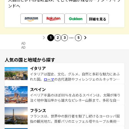
ンドへ
詳細を見る
…
1
2
3
5
AD
AD
人気の国と地域から探す
イタリア
イタリアは歴史、文化、グルメ、自然と多彩な魅力にあふ
れた国。
ローマ
の古代遺跡やフィレンツェのルネッサンス
美術、ヴェネツィアの運河など、歴史あるスポットはもち
スペイン
ろん、トスカーナの美しい田園風景やアマルフィ海岸の絶
景など、自然景観も見逃せない。観光の合間には、本場の
イベリア半島のほぼ80％を占めるスペインは、太陽が降り
ピザやパスタなど、絶品のイタリア料理を堪能することも
注ぐ地中海沿岸から雄大なピレネー山脈まで、多彩な自然
できる。朝目覚めてから夜眠るまで、すべての瞬間を楽し
と文化が詰まったヨーロッパ屈指の旅行先だ。多様な地域
フランス
ませてくれるイタリアで、忘れられない旅をしてみよう！
文化が根付くこの国では、情熱的なフラメンコ、熱気あふ
なお、新着のイタリア情報は
コンテンツ一覧
を参照してほ
れる闘牛、そして美味しいタパスが生活の一部となってい
フランスは、世界中の旅行者を魅了し続けるヨーロッパ屈
しい。
る。首都マドリードの洗練された雰囲気や、バルセロナの
指の観光地だ。首都パリのエッフェル塔やルーブル美術館
アートに溢れた街角から、地方では古代ローマ遺跡や中世
といった象徴的なスポットから、田舎町の古風な美しさま