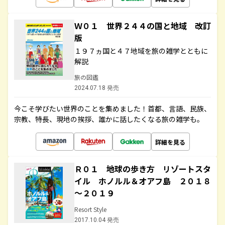
Ｗ０１ 世界２４４の国と地域 改訂
版
１９７ヵ国と４７地域を旅の雑学とともに
解説
旅の図鑑
2024.07.18 発売
今こそ学びたい世界のことを集めました！首都、言語、民族、
宗教、特長、現地の挨拶、誰かに話したくなる旅の雑学も。
詳細を見る
Ｒ０１ 地球の歩き方 リゾートスタ
イル ホノルル＆オアフ島 ２０１８
～２０１９
Resort Style
2017.10.04 発売