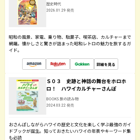
歴史時代
2026.01.29 発売
昭和の風景、家電、乗り物、駄菓子、喫茶店、カルチャーまで
網羅。懐かしさと驚きが詰まった昭和レトロの魅力を旅するガ
イド。
詳細を見る
Ｓ０３ 史跡と神話の舞台をホロホ
ロ！ ハワイカルチャーさんぽ
BOOKS 旅の読み物
2024.03.22 発売
おさんぽしながらハワイの歴史と文化を楽しく学ぶ最強のガイ
ドブックが誕生。知っておきたいハワイの年表やキーワード集
も必読