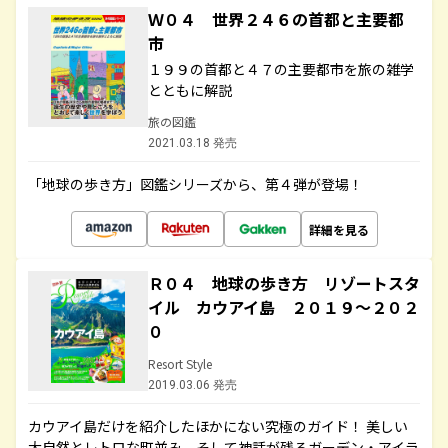
Ｗ０４ 世界２４６の首都と主要都
市
１９９の首都と４７の主要都市を旅の雑学
とともに解説
旅の図鑑
2021.03.18 発売
「地球の歩き方」図鑑シリーズから、第４弾が登場！
詳細を見る
Ｒ０４ 地球の歩き方 リゾートスタ
イル カウアイ島 ２０１９～２０２
０
Resort Style
2019.03.06 発売
カウアイ島だけを紹介したほかにない究極のガイド！ 美しい
大自然とレトロな町並み、そして神話が残るガーデン・アイラ