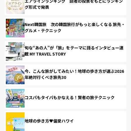
エアラインランキング 読者の投票をもとにランキン
グ形式で発表
Next韓国旅 次の韓国旅行がもっと楽しくなる 旅先・
グルメ・テクニック
旬な“あの人”が「旅」をテーマに語るインタビュー連
載 MY TRAVEL STORY
今、こんな旅がしてみたい！地球の歩き方が選ぶ2026
年絶対行くべき旅先30
コスパもタイパもかなえる！賢者の旅テクニック
地球の歩き方♥偏愛ハワイ