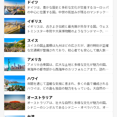
ドイツ
の城塞都市、穏やかなビーチリゾートまで多彩な表情を見
で、幅広い魅力が詰まっている。華麗な宮殿、歴史的な大
せる。地方によって風土や気候が異なるスペインはその個
聖堂、美しいビーチ、そして豊かな自然が、訪れる者を心
ドイツは、豊かな歴史と多彩な文化が交差するヨーロッパ
性で訪れる人を魅了する。 なお、新着のスペイン情報は
コ
から魅了する。また、フランスは美食の国としても知ら
の中心に位置する国。中世の街並みが残るロマンチック街
ンテンツ一覧
を参照してほしい。
れ、フランス料理はユネスコ無形文化遺産にも登録されて
道から、未来を先取りするようなモダンな都市まで多様な
イギリス
いる。シャンパンの発祥地であるランス、プロヴァンスの
顔を持つこの国は、どこを歩いても飽きることがない。ベ
香り高いラベンダー畑など、多彩な楽しみ方が可能だ。さ
ルリンの文化的活気、バイエルン州のアルプスの絶景、そ
イギリスは、古きよき伝統と最先端が共存する国。ウェス
らに、パリ以外の地域にも魅力が溢れており、どの街角に
してライン川沿いのワイン畑といった風景は必見。ビール
トミンスター寺院や大英博物館のようなランドマーク、歴
も豊かな歴史と文化が息づいている。パリ以外の個性あふ
とソーセージを味わいながら地元の人と過ごす楽しい時間
史ある大学都市、美しい丘陵地帯や牧歌的な風景など、エ
れる地方に足を運ぶとそれぞれで全く異なる文化を体験で
スイス
は、お酒好きな人にはぜひ体験してほしい。 なお、新着の
リアごとに異なる魅力がある。また、優雅なアフタヌーン
きるだろう。 なお、新着のフランス情報は
コンテンツ一覧
ドイツ情報は
コンテンツ一覧
を参照してほしい。
ティー、ビール好きにはたまらない英国パブ、サッカー観
スイスの国土面積は九州ほどの広さだが、運行時刻が正確
を参照してほしい。
戦など、本場だからこそできる体験も豊富。イギリスを旅
な交通網が整備されており、初心者でも安心して個人旅行
して楽しみつくそう。 なお、新着のイギリス情報は
コンテ
を楽しめる。日本同様に時刻表どおりの旅が可能だ。中世
アメリカ
ンツ一覧
を参照してほしい。
の建物がそのまま残る町や、スイスならではのユニークな
博物館もあり、アルプス観光だけでなく町歩きも満喫する
アメリカ合衆国は、広大な土地と多様な文化が魅力の国。
ことができる。国民の所得が高いため物価も高いが、旅行
東海岸の都市部から西海岸のカリフォルニアまで、訪れる
者向けの交通パス提供のサービスもあり、うまく活用すれ
場所ごとに異なる風景と体験が待っている。ニューヨーク
ハワイ
ば市内交通費無料で観光を楽しむこともできる。 なお、新
のような巨大都市は、観光、ショッピング、エンターテイ
着のスイス情報は
コンテンツ一覧
を参照してほしい。
ンメントが詰まった刺激的なスポットだ。一方、アメリカ
年間を通じて温暖な気候に恵まれ、多くの島で構成される
西部には大自然が広がり、グランドキャニオンやイエロー
ハワイは、どの島も独自の魅力をもっている。大自然の神
ストーン国立公園といった絶景が堪能できる。さらに、南
秘を感じたいなら、火山が生み出した壮大な景観を誇るハ
オーストラリア
部のニューオーリンズでは、音楽と美食が融合した独特の
ワイ島は見逃せない。また、定番の観光地といえばオアフ
文化が魅力。旅行者はアメリカの各地域で異なる魅力を楽
島だが、静かな自然を求めるならマウイ島やカウアイ島が
オーストラリアは、壮大な自然と多様な文化が魅力の国。
しみながら、その多様性と豊かな歴史を感じることができ
おすすめ。エメラルドグリーンに輝く海をはじめ、豊かな
シドニーのシンボルであるシドニー・オペラハウス、オー
るだろう。車でのロードトリップや列車の旅も、アメリカ
文化や歴史が息づいている。「アロハスピリット」と呼ば
ストラリア東海岸北部に広がる大サンゴ礁地帯グレートバ
ならではの贅沢な旅のスタイルだ。 なお、新着のアメリカ
台湾
れるおもてなしの心で訪れる人々を迎えてくれるハワイの
リアリーフや大陸中央部にそびえるウルル（エアーズロッ