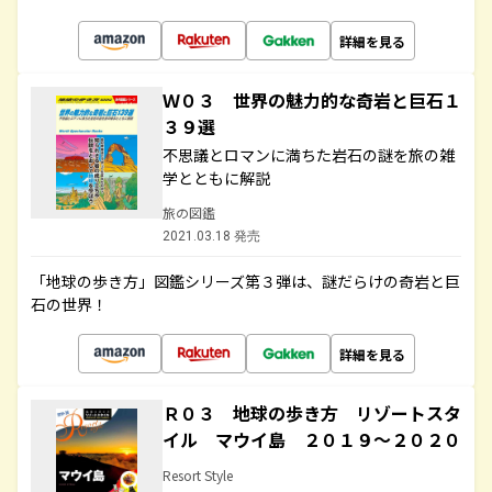
詳細を見る
Ｗ０３ 世界の魅力的な奇岩と巨石１
３９選
不思議とロマンに満ちた岩石の謎を旅の雑
学とともに解説
旅の図鑑
2021.03.18 発売
「地球の歩き方」図鑑シリーズ第３弾は、謎だらけの奇岩と巨
石の世界！
詳細を見る
Ｒ０３ 地球の歩き方 リゾートスタ
イル マウイ島 ２０１９～２０２０
Resort Style