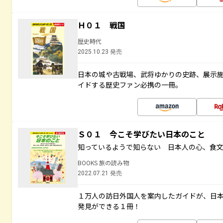
Ｈ０１ 戦国
歴史時代
2025.10.23 発売
日本の城や古戦場、武将ゆかりの史跡、展示
イドする歴史ファン必携の一冊。
Ｓ０１ 今こそ学びたい日本のこと
知っているようで知らない 日本人の心、食
BOOKS 旅の読み物
2022.07.21 発売
１万人の訪日外国人を案内したガイドが、日
発見ができる１冊！