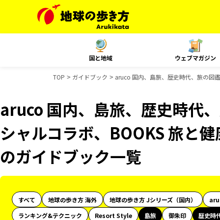
国と地域
ウェブマガジン
TOP
ガイドブック
aruco 国内、島旅、歴史時代、旅の図鑑
aruco 国内、島旅、歴史時代、
シャルコラボ、BOOKS 旅と健
のガイドブック一覧
すべて
地球の歩き方 海外
地球の歩き方 Jシリーズ（国内）
ar
ランキング&テクニック
Resort Style
島旅
御朱印
歴史時