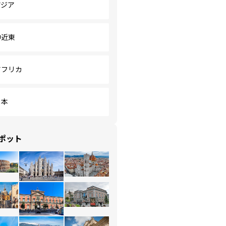
アジア
中近東
アフリカ
日本
ポット