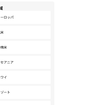
域
ヨーロッパ
北米
中南米
オセアニア
ハワイ
リゾート