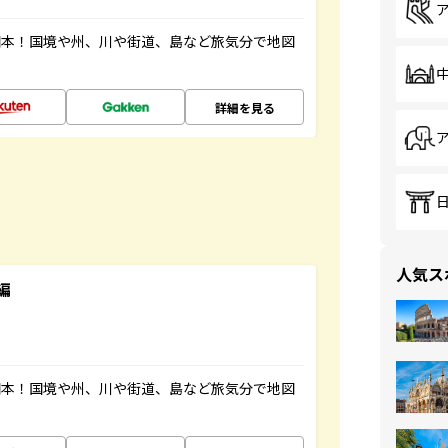
図本！国境や州、川や街道、島など旅気分で地図
詳細を見る
人気ス
編
図本！国境や州、川や街道、島など旅気分で地図