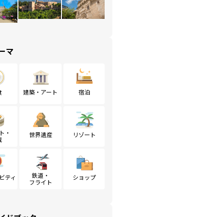
ーマ
食
建築・アート
宿泊
ト・
世界遺産
リゾート
戦
鉄道・
ビティ
ショップ
フライト