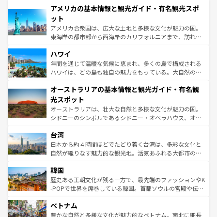
アメリカの基本情報と観光ガイド・有名観光スポ
ンツ一覧
を参照してほしい。
の建物がそのまま残る町や、スイスならではのユニークな
博物館もあり、アルプス観光だけでなく町歩きも満喫する
ット
ことができる。国民の所得が高いため物価も高いが、旅行
アメリカ合衆国は、広大な土地と多様な文化が魅力の国。
者向けの交通パス提供のサービスもあり、うまく活用すれ
東海岸の都市部から西海岸のカリフォルニアまで、訪れる
ば市内交通費無料で観光を楽しむこともできる。 なお、新
場所ごとに異なる風景と体験が待っている。ニューヨーク
着のスイス情報は
コンテンツ一覧
を参照してほしい。
ハワイ
のような巨大都市は、観光、ショッピング、エンターテイ
ンメントが詰まった刺激的なスポットだ。一方、アメリカ
年間を通じて温暖な気候に恵まれ、多くの島で構成される
西部には大自然が広がり、グランドキャニオンやイエロー
ハワイは、どの島も独自の魅力をもっている。大自然の神
ストーン国立公園といった絶景が堪能できる。さらに、南
秘を感じたいなら、火山が生み出した壮大な景観を誇るハ
オーストラリアの基本情報と観光ガイド・有名観
部のニューオーリンズでは、音楽と美食が融合した独特の
ワイ島は見逃せない。また、定番の観光地といえばオアフ
文化が魅力。旅行者はアメリカの各地域で異なる魅力を楽
島だが、静かな自然を求めるならマウイ島やカウアイ島が
光スポット
しみながら、その多様性と豊かな歴史を感じることができ
おすすめ。エメラルドグリーンに輝く海をはじめ、豊かな
オーストラリアは、壮大な自然と多様な文化が魅力の国。
るだろう。車でのロードトリップや列車の旅も、アメリカ
文化や歴史が息づいている。「アロハスピリット」と呼ば
シドニーのシンボルであるシドニー・オペラハウス、オー
ならではの贅沢な旅のスタイルだ。 なお、新着のアメリカ
れるおもてなしの心で訪れる人々を迎えてくれるハワイの
ストラリア東海岸北部に広がる大サンゴ礁地帯グレートバ
情報は
コンテンツ一覧
を参照してほしい。
人々、おいしいローカルフードやハワイアンミュージッ
台湾
リアリーフや大陸中央部にそびえるウルル（エアーズロッ
ク、伝統的なフラダンスなど、すべてがハワイの魅力を彩
ク）、タスマニアの美しい原生林やケアンズの熱帯雨林な
日本から約４時間ほどでたどり着く台湾は、多彩な文化と
っている。訪れるたびに新しい発見と感動が待っているハ
ど、見どころがたくさん。また、カフェやワイン、オージ
自然が織りなす魅力的な観光地。活気あふれる大都市の台
ワイを、存分に味わってほしい。 なお、新着のハワイ情報
ービーフなどの食文化も豊かで、美味しいものであふれて
北やノスタルジックな町並みが人気な九份（ジォウフェ
は
コンテンツ一覧
を参照してほしい。
韓国
いる。アクティビティも充実しており、サーフィンやダイ
ン）、静ひつな山岳地帯である台湾東部など、都市の喧騒
ビング、ハイキングなど、アウトドア好きにはたまらな
と山間の静けさが共存しており、訪れる人に新しい発見と
歴史ある王朝文化が残る一方で、最先端のファッションやK
い。オーストラリアの多彩な魅力を存分に味わいつくそ
驚きをもたらしてくれる。また、奥深い台湾の食文化も魅
-POPで世界を席巻している韓国。首都ソウルの宮殿や伝統
う。 なお、新着のオーストラリア情報は
コンテンツ一覧
を
力で、夜市などの屋台グルメから高級料理、ヘルシーで美
家屋が並ぶエリアでは韓国の歴史と文化に浸ることがで
参照してほしい。
ベトナム
容にもいいと評判のスイーツなど、バラエティ豊かな料理
き、地方に足を延ばせば四季折々の自然美を楽しむことが
が味わえる。 なお、新着の台湾情報は
コンテンツ一覧
を参
できる。そして、キムチや焼肉、絶品のストリートフード
豊かな自然と多様な文化が魅力的なベトナム。南北に細長