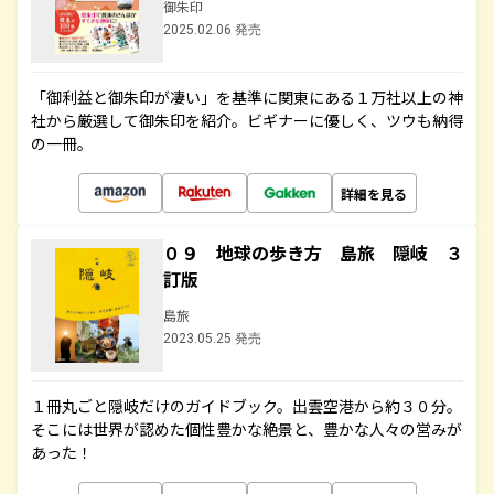
御朱印
2025.02.06 発売
「御利益と御朱印が凄い」を基準に関東にある１万社以上の神
社から厳選して御朱印を紹介。ビギナーに優しく、ツウも納得
の一冊。
詳細を見る
０９ 地球の歩き方 島旅 隠岐 ３
訂版
島旅
2023.05.25 発売
１冊丸ごと隠岐だけのガイドブック。出雲空港から約３０分。
そこには世界が認めた個性豊かな絶景と、豊かな人々の営みが
あった！