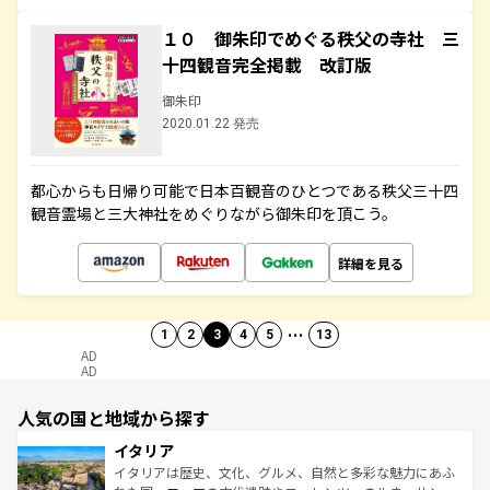
１０ 御朱印でめぐる秩父の寺社 三
十四観音完全掲載 改訂版
御朱印
2020.01.22 発売
都心からも日帰り可能で日本百観音のひとつである秩父三十四
観音霊場と三大神社をめぐりながら御朱印を頂こう。
詳細を見る
…
1
2
3
4
5
13
AD
AD
人気の国と地域から探す
イタリア
イタリアは歴史、文化、グルメ、自然と多彩な魅力にあふ