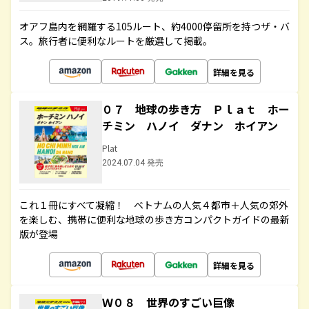
オアフ島内を網羅する105ルート、約4000停留所を持つザ・バ
ス。旅行者に便利なルートを厳選して掲載。
詳細を見る
０７ 地球の歩き方 Ｐｌａｔ ホー
チミン ハノイ ダナン ホイアン
Plat
2024.07.04 発売
これ１冊にすべて凝縮！ ベトナムの人気４都市＋人気の郊外
を楽しむ、携帯に便利な地球の歩き方コンパクトガイドの最新
版が登場
詳細を見る
Ｗ０８ 世界のすごい巨像