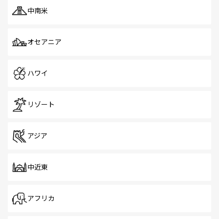
中南米
オセアニア
ハワイ
リゾート
アジア
中近東
アフリカ