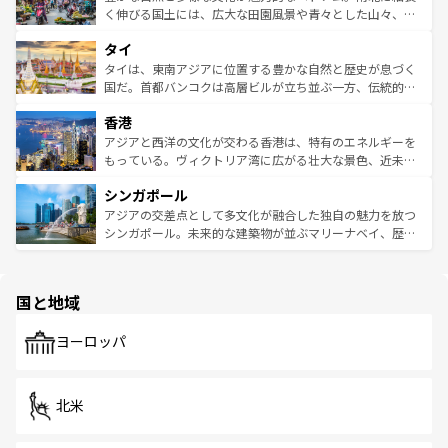
照してほしい。
まで、さまざまな韓国料理が待っている。夜には、韓国な
く伸びる国土には、広大な田園風景や青々とした山々、世
らではのナイトライフも堪能できる。あたたかいホスピタ
界遺産に登録された壮大な自然景観が点在し、都市部では
タイ
リティに包まれながら、韓国の多彩な魅力を心ゆくまで味
急速な発展と共に伝統が息づく。ハノイの古い町並みやホ
わってみてほしい。 なお、新着の韓国情報は
コンテンツ一
ーチミン市のフランス統治時代の建物も、独特の雰囲気を
タイは、東南アジアに位置する豊かな自然と歴史が息づく
覧
を参照してほしい。
醸し出している。また、バラエティの豊かさとおいしさで
国だ。首都バンコクは高層ビルが立ち並ぶ一方、伝統的な
世界中の食通を魅了してやまないベトナム料理も魅力のひ
寺院や市場がいたるところに点在し、古きよき文化と現代
香港
とつ。フォーやバインミー、ベトナムコーヒーなどは、ぜ
の活気が交差している。北部ではチェンマイなどの山岳地
ひ現地で味わいたい。どの地域を訪れてもあたたかい人々
帯で自然と触れ合い、南部ではプーケットやクラビの美し
アジアと西洋の文化が交わる香港は、特有のエネルギーを
が旅行者を迎えてくれるので、きっと忘れられない旅にな
いビーチでリゾート気分を楽しむことができる。タイ料理
もっている。ヴィクトリア湾に広がる壮大な景色、近未来
るはずだ。 なお、新着のベトナム情報は
コンテンツ一覧
を
は世界的に有名で、屋台から高級レストランまで味覚を刺
的なアートスポット、そして歴史と現代が融合した町並
参照してほしい。
シンガポール
激する。気候は一年中温暖で、どの季節にも異なる楽しみ
み、どこを訪れても感動するはず。観光スポットが密集し
が待っている。親しみやすいタイの人々、仏教を中心とし
ており、効率よく見どころを回れるのも魅力。息をのむよ
アジアの交差点として多文化が融合した独自の魅力を放つ
た文化、そして多様な観光資源が、訪れる旅人を魅了し続
うな絶景から文化的な体験まで、香港を存分に楽しみ尽く
シンガポール。未来的な建築物が並ぶマリーナベイ、歴史
ける。 なお、新着のタイ情報は
コンテンツ一覧
を参照して
そう。 なお、新着の香港情報は
コンテンツ一覧
を参照して
と伝統を感じられるエスニックタウン、多数の緑豊かな公
ほしい。
ほしい。
園や自然保護区など、自然が調和した近代的な景観と文化
の多様性あふれるカラフルな町は、どこを歩いても新しい
国と地域
発見がある。さらに、治安のよさや充実した公共交通機関
も、旅行者にとっては魅力的なポイント。グルメも豊富
で、ホーカーズは地元の風情を楽しめる外せないスポット
ヨーロッパ
だ。訪れる人を飽きさせないシンガポールで、多様な魅力
を体感しよう。 なお、新着のシンガポール情報は
コンテン
ツ一覧
を参照してほしい。
北米