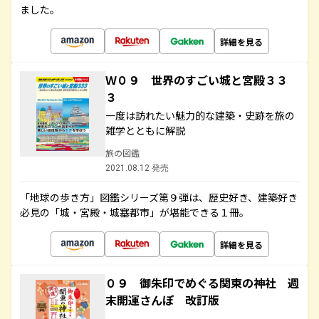
ました。
詳細を見る
Ｗ０９ 世界のすごい城と宮殿３３
３
一度は訪れたい魅力的な建築・史跡を旅の
雑学とともに解説
旅の図鑑
2021.08.12 発売
「地球の歩き方」図鑑シリーズ第９弾は、歴史好き、建築好き
必見の「城・宮殿・城塞都市」が堪能できる１冊。
詳細を見る
０９ 御朱印でめぐる関東の神社 週
末開運さんぽ 改訂版