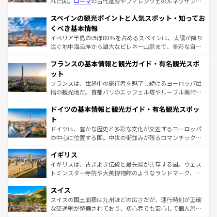
れた国。
ローマ
の古代遺跡やフィレンツェのルネッサンス
美術、ヴェネツィアの運河など、歴史あるスポットはもち
スペインの観光ポイントと人気スポット・知ってお
ろん、トスカーナの美しい田園風景やアマルフィ海岸の絶
景など、自然景観も見逃せない。観光の合間には、本場の
くべき基本情報
ピザやパスタなど、絶品のイタリア料理を堪能することも
イベリア半島のほぼ80％を占めるスペインは、太陽が降り
できる。朝目覚めてから夜眠るまで、すべての瞬間を楽し
注ぐ地中海沿岸から雄大なピレネー山脈まで、多彩な自然
ませてくれるイタリアで、忘れられない旅をしてみよう！
と文化が詰まったヨーロッパ屈指の旅行先だ。多様な地域
なお、新着のイタリア情報は
コンテンツ一覧
を参照してほ
フランスの基本情報と観光ガイド・有名観光スポ
文化が根付くこの国では、情熱的なフラメンコ、熱気あふ
しい。
れる闘牛、そして美味しいタパスが生活の一部となってい
ット
る。首都マドリードの洗練された雰囲気や、バルセロナの
フランスは、世界中の旅行者を魅了し続けるヨーロッパ屈
アートに溢れた街角から、地方では古代ローマ遺跡や中世
指の観光地だ。首都パリのエッフェル塔やルーブル美術館
の城塞都市、穏やかなビーチリゾートまで多彩な表情を見
といった象徴的なスポットから、田舎町の古風な美しさま
せる。地方によって風土や気候が異なるスペインはその個
ドイツの基本情報と観光ガイド・有名観光スポッ
で、幅広い魅力が詰まっている。華麗な宮殿、歴史的な大
性で訪れる人を魅了する。 なお、新着のスペイン情報は
コ
聖堂、美しいビーチ、そして豊かな自然が、訪れる者を心
ト
ンテンツ一覧
を参照してほしい。
から魅了する。また、フランスは美食の国としても知ら
ドイツは、豊かな歴史と多彩な文化が交差するヨーロッパ
れ、フランス料理はユネスコ無形文化遺産にも登録されて
の中心に位置する国。中世の街並みが残るロマンチック街
いる。シャンパンの発祥地であるランス、プロヴァンスの
道から、未来を先取りするようなモダンな都市まで多様な
香り高いラベンダー畑など、多彩な楽しみ方が可能だ。さ
イギリス
顔を持つこの国は、どこを歩いても飽きることがない。ベ
らに、パリ以外の地域にも魅力が溢れており、どの街角に
ルリンの文化的活気、バイエルン州のアルプスの絶景、そ
イギリスは、古きよき伝統と最先端が共存する国。ウェス
も豊かな歴史と文化が息づいている。パリ以外の個性あふ
してライン川沿いのワイン畑といった風景は必見。ビール
トミンスター寺院や大英博物館のようなランドマーク、歴
れる地方に足を運ぶとそれぞれで全く異なる文化を体験で
とソーセージを味わいながら地元の人と過ごす楽しい時間
史ある大学都市、美しい丘陵地帯や牧歌的な風景など、エ
きるだろう。 なお、新着のフランス情報は
コンテンツ一覧
スイス
は、お酒好きな人にはぜひ体験してほしい。 なお、新着の
リアごとに異なる魅力がある。また、優雅なアフタヌーン
を参照してほしい。
ドイツ情報は
コンテンツ一覧
を参照してほしい。
ティー、ビール好きにはたまらない英国パブ、サッカー観
スイスの国土面積は九州ほどの広さだが、運行時刻が正確
戦など、本場だからこそできる体験も豊富。イギリスを旅
な交通網が整備されており、初心者でも安心して個人旅行
して楽しみつくそう。 なお、新着のイギリス情報は
コンテ
を楽しめる。日本同様に時刻表どおりの旅が可能だ。中世