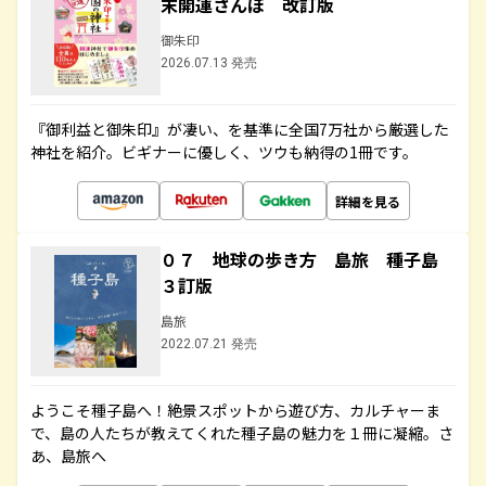
末開運さんぽ 改訂版
御朱印
2026.07.13 発売
『御利益と御朱印』が凄い、を基準に全国7万社から厳選した
神社を紹介。ビギナーに優しく、ツウも納得の1冊です。
詳細を見る
０７ 地球の歩き方 島旅 種子島
３訂版
島旅
2022.07.21 発売
ようこそ種子島へ！絶景スポットから遊び方、カルチャーま
で、島の人たちが教えてくれた種子島の魅力を１冊に凝縮。さ
あ、島旅へ