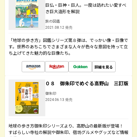
巨仏・巨神・巨人。一度は訪れたい愛すべ
き巨大造形を解説
旅の図鑑
2021.08.12 発売
「地球の歩き方」図鑑シリーズ第８弾は、でっかい像・巨像で
す。世界のあちこちでさまざまな人々が色々な意図を持って立
ち上げてきた魅力的な巨像たち。
詳細を見る
０８ 御朱印でめぐる高野山 三訂版
御朱印
2024.06.13 発売
地球の歩き方御朱印シリーズより、高野山の最新版が登場！
すばらしい寺社の解説や御朱印、宿坊グルメやグッズなど情報