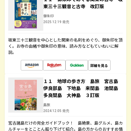
東三十三観音と古寺 改訂版
御朱印
2025.12.19 発売
坂東三十三観音を中心とした関東の名刹をめぐり、御朱印を頂
く。お寺の由緒や御朱印の意味、読み方などもていねいに解
説。
詳細を見る
１１ 地球の歩き方 島旅 宮古島
伊良部島 下地島 来間島 池間島
多良間島 大神島 ３訂版
島旅
2024.12.05 発売
宮古諸島だけの完全ガイドブック！ 島絶景、島グルメ、島カ
ルチャーをとことん掘り下げて紹介。島の方からのおすすめ情