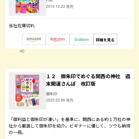
2016.12.22 発売
当社在庫切れ
詳細を見る
AD
１２ 御朱印でめぐる関西の神社 週
末開運さんぽ 改訂版
御朱印
2025.02.06 発売
「御利益と御朱印が凄い」を基準に、関西にある約１万社の神
社から厳選して御朱印を紹介。ビギナーに優しく、ツウも納得
の一冊。