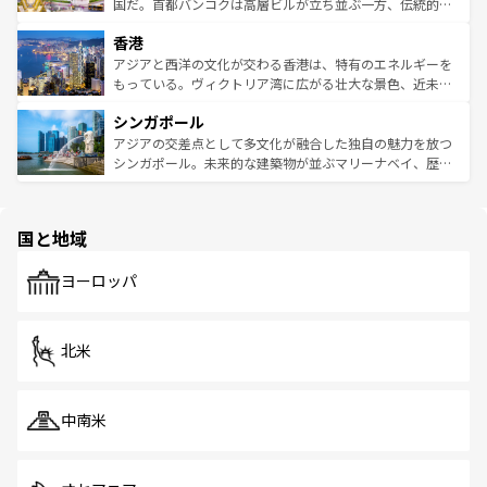
覧
を参照してほしい。
醸し出している。また、バラエティの豊かさとおいしさで
国だ。首都バンコクは高層ビルが立ち並ぶ一方、伝統的な
世界中の食通を魅了してやまないベトナム料理も魅力のひ
寺院や市場がいたるところに点在し、古きよき文化と現代
香港
とつ。フォーやバインミー、ベトナムコーヒーなどは、ぜ
の活気が交差している。北部ではチェンマイなどの山岳地
ひ現地で味わいたい。どの地域を訪れてもあたたかい人々
帯で自然と触れ合い、南部ではプーケットやクラビの美し
アジアと西洋の文化が交わる香港は、特有のエネルギーを
が旅行者を迎えてくれるので、きっと忘れられない旅にな
いビーチでリゾート気分を楽しむことができる。タイ料理
もっている。ヴィクトリア湾に広がる壮大な景色、近未来
るはずだ。 なお、新着のベトナム情報は
コンテンツ一覧
を
は世界的に有名で、屋台から高級レストランまで味覚を刺
的なアートスポット、そして歴史と現代が融合した町並
参照してほしい。
シンガポール
激する。気候は一年中温暖で、どの季節にも異なる楽しみ
み、どこを訪れても感動するはず。観光スポットが密集し
が待っている。親しみやすいタイの人々、仏教を中心とし
ており、効率よく見どころを回れるのも魅力。息をのむよ
アジアの交差点として多文化が融合した独自の魅力を放つ
た文化、そして多様な観光資源が、訪れる旅人を魅了し続
うな絶景から文化的な体験まで、香港を存分に楽しみ尽く
シンガポール。未来的な建築物が並ぶマリーナベイ、歴史
ける。 なお、新着のタイ情報は
コンテンツ一覧
を参照して
そう。 なお、新着の香港情報は
コンテンツ一覧
を参照して
と伝統を感じられるエスニックタウン、多数の緑豊かな公
ほしい。
ほしい。
園や自然保護区など、自然が調和した近代的な景観と文化
の多様性あふれるカラフルな町は、どこを歩いても新しい
国と地域
発見がある。さらに、治安のよさや充実した公共交通機関
も、旅行者にとっては魅力的なポイント。グルメも豊富
で、ホーカーズは地元の風情を楽しめる外せないスポット
ヨーロッパ
だ。訪れる人を飽きさせないシンガポールで、多様な魅力
を体感しよう。 なお、新着のシンガポール情報は
コンテン
ツ一覧
を参照してほしい。
北米
中南米