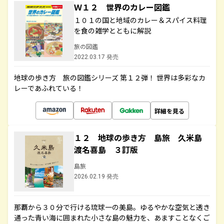
Ｗ１２ 世界のカレー図鑑
１０１の国と地域のカレー＆スパイス料理
を食の雑学とともに解説
旅の図鑑
2022.03.17 発売
地球の歩き方 旅の図鑑シリーズ 第１２弾！ 世界は多彩なカ
レーであふれている！
詳細を見る
１２ 地球の歩き方 島旅 久米島
渡名喜島 ３訂版
島旅
2026.02.19 発売
那覇から３０分で行ける琉球一の美島。ゆるやかな空気と透き
通った青い海に囲まれた小さな島の魅力を、あますことなくご