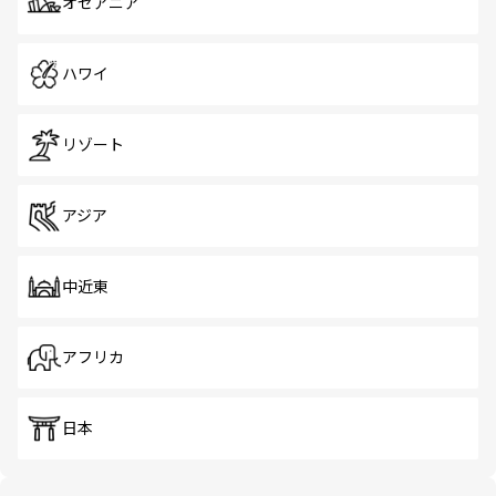
オセアニア
ハワイ
リゾート
アジア
中近東
アフリカ
日本