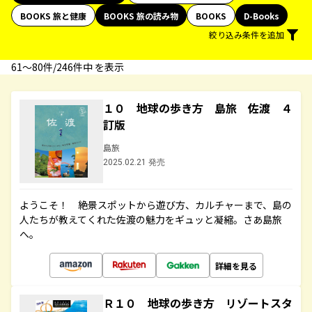
BOOKS 旅と健康
BOOKS 旅の読み物
BOOKS
D-Books
絞り込み条件を追加
61〜80件/246件中 を表示
１０ 地球の歩き方 島旅 佐渡 ４
訂版
島旅
2025.02.21 発売
ようこそ！ 絶景スポットから遊び方、カルチャーまで、島の
人たちが教えてくれた佐渡の魅力をギュッと凝縮。さあ島旅
へ。
詳細を見る
Ｒ１０ 地球の歩き方 リゾートスタ