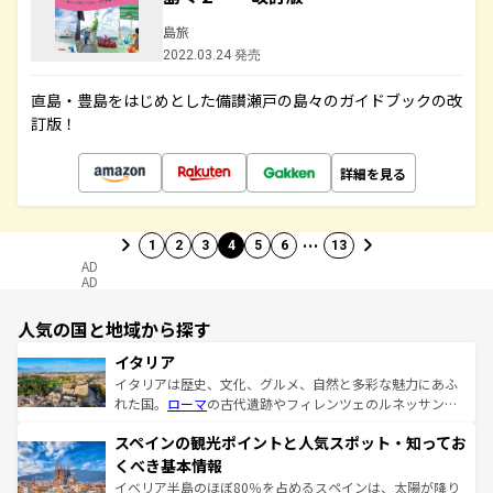
島旅
2022.03.24 発売
直島・豊島をはじめとした備讃瀬戸の島々のガイドブックの改
訂版！
詳細を見る
…
1
2
3
4
5
6
13
AD
AD
人気の国と地域から探す
イタリア
イタリアは歴史、文化、グルメ、自然と多彩な魅力にあふ
れた国。
ローマ
の古代遺跡やフィレンツェのルネッサンス
美術、ヴェネツィアの運河など、歴史あるスポットはもち
スペインの観光ポイントと人気スポット・知ってお
ろん、トスカーナの美しい田園風景やアマルフィ海岸の絶
景など、自然景観も見逃せない。観光の合間には、本場の
くべき基本情報
ピザやパスタなど、絶品のイタリア料理を堪能することも
イベリア半島のほぼ80％を占めるスペインは、太陽が降り