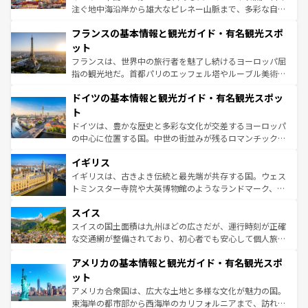
できる。朝目覚めてから夜眠るまで、すべての瞬間を楽し
注ぐ地中海沿岸から雄大なピレネー山脈まで、多彩な自然
ませてくれるイタリアで、忘れられない旅をしてみよう！
と文化が詰まったヨーロッパ屈指の旅行先だ。多様な地域
なお、新着のイタリア情報は
コンテンツ一覧
を参照してほ
フランスの基本情報と観光ガイド・有名観光スポ
文化が根付くこの国では、情熱的なフラメンコ、熱気あふ
しい。
れる闘牛、そして美味しいタパスが生活の一部となってい
ット
る。首都マドリードの洗練された雰囲気や、バルセロナの
フランスは、世界中の旅行者を魅了し続けるヨーロッパ屈
アートに溢れた街角から、地方では古代ローマ遺跡や中世
指の観光地だ。首都パリのエッフェル塔やルーブル美術館
の城塞都市、穏やかなビーチリゾートまで多彩な表情を見
といった象徴的なスポットから、田舎町の古風な美しさま
せる。地方によって風土や気候が異なるスペインはその個
ドイツの基本情報と観光ガイド・有名観光スポッ
で、幅広い魅力が詰まっている。華麗な宮殿、歴史的な大
性で訪れる人を魅了する。 なお、新着のスペイン情報は
コ
聖堂、美しいビーチ、そして豊かな自然が、訪れる者を心
ト
ンテンツ一覧
を参照してほしい。
から魅了する。また、フランスは美食の国としても知ら
ドイツは、豊かな歴史と多彩な文化が交差するヨーロッパ
れ、フランス料理はユネスコ無形文化遺産にも登録されて
の中心に位置する国。中世の街並みが残るロマンチック街
いる。シャンパンの発祥地であるランス、プロヴァンスの
道から、未来を先取りするようなモダンな都市まで多様な
香り高いラベンダー畑など、多彩な楽しみ方が可能だ。さ
イギリス
顔を持つこの国は、どこを歩いても飽きることがない。ベ
らに、パリ以外の地域にも魅力が溢れており、どの街角に
ルリンの文化的活気、バイエルン州のアルプスの絶景、そ
イギリスは、古きよき伝統と最先端が共存する国。ウェス
も豊かな歴史と文化が息づいている。パリ以外の個性あふ
してライン川沿いのワイン畑といった風景は必見。ビール
トミンスター寺院や大英博物館のようなランドマーク、歴
れる地方に足を運ぶとそれぞれで全く異なる文化を体験で
とソーセージを味わいながら地元の人と過ごす楽しい時間
史ある大学都市、美しい丘陵地帯や牧歌的な風景など、エ
きるだろう。 なお、新着のフランス情報は
コンテンツ一覧
スイス
は、お酒好きな人にはぜひ体験してほしい。 なお、新着の
リアごとに異なる魅力がある。また、優雅なアフタヌーン
を参照してほしい。
ドイツ情報は
コンテンツ一覧
を参照してほしい。
ティー、ビール好きにはたまらない英国パブ、サッカー観
スイスの国土面積は九州ほどの広さだが、運行時刻が正確
戦など、本場だからこそできる体験も豊富。イギリスを旅
な交通網が整備されており、初心者でも安心して個人旅行
して楽しみつくそう。 なお、新着のイギリス情報は
コンテ
を楽しめる。日本同様に時刻表どおりの旅が可能だ。中世
アメリカの基本情報と観光ガイド・有名観光スポ
ンツ一覧
を参照してほしい。
の建物がそのまま残る町や、スイスならではのユニークな
博物館もあり、アルプス観光だけでなく町歩きも満喫する
ット
ことができる。国民の所得が高いため物価も高いが、旅行
アメリカ合衆国は、広大な土地と多様な文化が魅力の国。
者向けの交通パス提供のサービスもあり、うまく活用すれ
東海岸の都市部から西海岸のカリフォルニアまで、訪れる