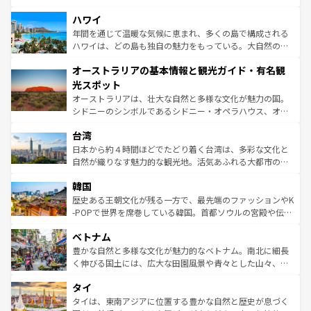
ば市内交通費無料で観光を楽しむこともできる。 なお、新
場所ごとに異なる風景と体験が待っている。ニューヨーク
着のスイス情報は
コンテンツ一覧
を参照してほしい。
ハワイ
のような巨大都市は、観光、ショッピング、エンターテイ
ンメントが詰まった刺激的なスポットだ。一方、アメリカ
年間を通じて温暖な気候に恵まれ、多くの島で構成される
西部には大自然が広がり、グランドキャニオンやイエロー
ハワイは、どの島も独自の魅力をもっている。大自然の神
ストーン国立公園といった絶景が堪能できる。さらに、南
秘を感じたいなら、火山が生み出した壮大な景観を誇るハ
オーストラリアの基本情報と観光ガイド・有名観
部のニューオーリンズでは、音楽と美食が融合した独特の
ワイ島は見逃せない。また、定番の観光地といえばオアフ
文化が魅力。旅行者はアメリカの各地域で異なる魅力を楽
島だが、静かな自然を求めるならマウイ島やカウアイ島が
光スポット
しみながら、その多様性と豊かな歴史を感じることができ
おすすめ。エメラルドグリーンに輝く海をはじめ、豊かな
オーストラリアは、壮大な自然と多様な文化が魅力の国。
るだろう。車でのロードトリップや列車の旅も、アメリカ
文化や歴史が息づいている。「アロハスピリット」と呼ば
シドニーのシンボルであるシドニー・オペラハウス、オー
ならではの贅沢な旅のスタイルだ。 なお、新着のアメリカ
れるおもてなしの心で訪れる人々を迎えてくれるハワイの
ストラリア東海岸北部に広がる大サンゴ礁地帯グレートバ
情報は
コンテンツ一覧
を参照してほしい。
人々、おいしいローカルフードやハワイアンミュージッ
台湾
リアリーフや大陸中央部にそびえるウルル（エアーズロッ
ク、伝統的なフラダンスなど、すべてがハワイの魅力を彩
ク）、タスマニアの美しい原生林やケアンズの熱帯雨林な
日本から約４時間ほどでたどり着く台湾は、多彩な文化と
っている。訪れるたびに新しい発見と感動が待っているハ
ど、見どころがたくさん。また、カフェやワイン、オージ
自然が織りなす魅力的な観光地。活気あふれる大都市の台
ワイを、存分に味わってほしい。 なお、新着のハワイ情報
ービーフなどの食文化も豊かで、美味しいものであふれて
北やノスタルジックな町並みが人気な九份（ジォウフェ
は
コンテンツ一覧
を参照してほしい。
韓国
いる。アクティビティも充実しており、サーフィンやダイ
ン）、静ひつな山岳地帯である台湾東部など、都市の喧騒
ビング、ハイキングなど、アウトドア好きにはたまらな
と山間の静けさが共存しており、訪れる人に新しい発見と
歴史ある王朝文化が残る一方で、最先端のファッションやK
い。オーストラリアの多彩な魅力を存分に味わいつくそ
驚きをもたらしてくれる。また、奥深い台湾の食文化も魅
-POPで世界を席巻している韓国。首都ソウルの宮殿や伝統
う。 なお、新着のオーストラリア情報は
コンテンツ一覧
を
力で、夜市などの屋台グルメから高級料理、ヘルシーで美
家屋が並ぶエリアでは韓国の歴史と文化に浸ることがで
参照してほしい。
ベトナム
容にもいいと評判のスイーツなど、バラエティ豊かな料理
き、地方に足を延ばせば四季折々の自然美を楽しむことが
が味わえる。 なお、新着の台湾情報は
コンテンツ一覧
を参
できる。そして、キムチや焼肉、絶品のストリートフード
豊かな自然と多様な文化が魅力的なベトナム。南北に細長
照してほしい。
まで、さまざまな韓国料理が待っている。夜には、韓国な
く伸びる国土には、広大な田園風景や青々とした山々、世
らではのナイトライフも堪能できる。あたたかいホスピタ
界遺産に登録された壮大な自然景観が点在し、都市部では
タイ
リティに包まれながら、韓国の多彩な魅力を心ゆくまで味
急速な発展と共に伝統が息づく。ハノイの古い町並みやホ
わってみてほしい。 なお、新着の韓国情報は
コンテンツ一
ーチミン市のフランス統治時代の建物も、独特の雰囲気を
タイは、東南アジアに位置する豊かな自然と歴史が息づく