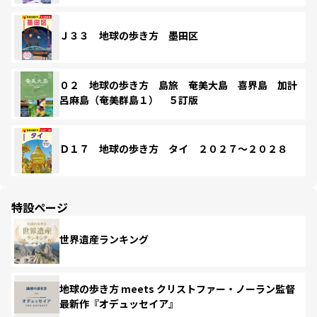
Ｊ３３ 地球の歩き方 墨田区
０２ 地球の歩き方 島旅 奄美大島 喜界島 加計
呂麻島（奄美群島１） ５訂版
Ｄ１７ 地球の歩き方 タイ ２０２７～２０２８
特設ページ
世界遺産ランキング
地球の歩き方 meets クリストファー・ノーラン監督
最新作『オデュッセイア』