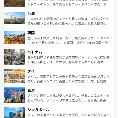
しみながら、その多様性と豊かな歴史を感じることができ
おすすめ。エメラルドグリーンに輝く海をはじめ、豊かな
シドニーのシンボルであるシドニー・オペラハウス、オー
るだろう。車でのロードトリップや列車の旅も、アメリカ
文化や歴史が息づいている。「アロハスピリット」と呼ば
ストラリア東海岸北部に広がる大サンゴ礁地帯グレートバ
ならではの贅沢な旅のスタイルだ。 なお、新着のアメリカ
台湾
れるおもてなしの心で訪れる人々を迎えてくれるハワイの
リアリーフや大陸中央部にそびえるウルル（エアーズロッ
情報は
コンテンツ一覧
を参照してほしい。
人々、おいしいローカルフードやハワイアンミュージッ
ク）、タスマニアの美しい原生林やケアンズの熱帯雨林な
日本から約４時間ほどでたどり着く台湾は、多彩な文化と
ク、伝統的なフラダンスなど、すべてがハワイの魅力を彩
ど、見どころがたくさん。また、カフェやワイン、オージ
自然が織りなす魅力的な観光地。活気あふれる大都市の台
っている。訪れるたびに新しい発見と感動が待っているハ
ービーフなどの食文化も豊かで、美味しいものであふれて
北やノスタルジックな町並みが人気な九份（ジォウフェ
ワイを、存分に味わってほしい。 なお、新着のハワイ情報
韓国
いる。アクティビティも充実しており、サーフィンやダイ
ン）、静ひつな山岳地帯である台湾東部など、都市の喧騒
は
コンテンツ一覧
を参照してほしい。
ビング、ハイキングなど、アウトドア好きにはたまらな
と山間の静けさが共存しており、訪れる人に新しい発見と
歴史ある王朝文化が残る一方で、最先端のファッションやK
い。オーストラリアの多彩な魅力を存分に味わいつくそ
驚きをもたらしてくれる。また、奥深い台湾の食文化も魅
-POPで世界を席巻している韓国。首都ソウルの宮殿や伝統
う。 なお、新着のオーストラリア情報は
コンテンツ一覧
を
力で、夜市などの屋台グルメから高級料理、ヘルシーで美
家屋が並ぶエリアでは韓国の歴史と文化に浸ることがで
参照してほしい。
ベトナム
容にもいいと評判のスイーツなど、バラエティ豊かな料理
き、地方に足を延ばせば四季折々の自然美を楽しむことが
が味わえる。 なお、新着の台湾情報は
コンテンツ一覧
を参
できる。そして、キムチや焼肉、絶品のストリートフード
豊かな自然と多様な文化が魅力的なベトナム。南北に細長
照してほしい。
まで、さまざまな韓国料理が待っている。夜には、韓国な
く伸びる国土には、広大な田園風景や青々とした山々、世
らではのナイトライフも堪能できる。あたたかいホスピタ
界遺産に登録された壮大な自然景観が点在し、都市部では
タイ
リティに包まれながら、韓国の多彩な魅力を心ゆくまで味
急速な発展と共に伝統が息づく。ハノイの古い町並みやホ
わってみてほしい。 なお、新着の韓国情報は
コンテンツ一
ーチミン市のフランス統治時代の建物も、独特の雰囲気を
タイは、東南アジアに位置する豊かな自然と歴史が息づく
覧
を参照してほしい。
醸し出している。また、バラエティの豊かさとおいしさで
国だ。首都バンコクは高層ビルが立ち並ぶ一方、伝統的な
世界中の食通を魅了してやまないベトナム料理も魅力のひ
寺院や市場がいたるところに点在し、古きよき文化と現代
香港
とつ。フォーやバインミー、ベトナムコーヒーなどは、ぜ
の活気が交差している。北部ではチェンマイなどの山岳地
ひ現地で味わいたい。どの地域を訪れてもあたたかい人々
帯で自然と触れ合い、南部ではプーケットやクラビの美し
アジアと西洋の文化が交わる香港は、特有のエネルギーを
が旅行者を迎えてくれるので、きっと忘れられない旅にな
いビーチでリゾート気分を楽しむことができる。タイ料理
もっている。ヴィクトリア湾に広がる壮大な景色、近未来
るはずだ。 なお、新着のベトナム情報は
コンテンツ一覧
を
は世界的に有名で、屋台から高級レストランまで味覚を刺
的なアートスポット、そして歴史と現代が融合した町並
参照してほしい。
シンガポール
激する。気候は一年中温暖で、どの季節にも異なる楽しみ
み、どこを訪れても感動するはず。観光スポットが密集し
が待っている。親しみやすいタイの人々、仏教を中心とし
ており、効率よく見どころを回れるのも魅力。息をのむよ
アジアの交差点として多文化が融合した独自の魅力を放つ