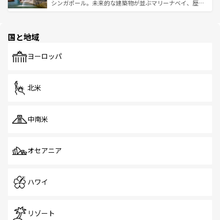
た文化、そして多様な観光資源が、訪れる旅人を魅了し続
うな絶景から文化的な体験まで、香港を存分に楽しみ尽く
シンガポール。未来的な建築物が並ぶマリーナベイ、歴史
ける。 なお、新着のタイ情報は
コンテンツ一覧
を参照して
そう。 なお、新着の香港情報は
コンテンツ一覧
を参照して
と伝統を感じられるエスニックタウン、多数の緑豊かな公
ほしい。
ほしい。
園や自然保護区など、自然が調和した近代的な景観と文化
の多様性あふれるカラフルな町は、どこを歩いても新しい
国と地域
発見がある。さらに、治安のよさや充実した公共交通機関
も、旅行者にとっては魅力的なポイント。グルメも豊富
で、ホーカーズは地元の風情を楽しめる外せないスポット
ヨーロッパ
だ。訪れる人を飽きさせないシンガポールで、多様な魅力
を体感しよう。 なお、新着のシンガポール情報は
コンテン
ツ一覧
を参照してほしい。
北米
中南米
オセアニア
ハワイ
リゾート