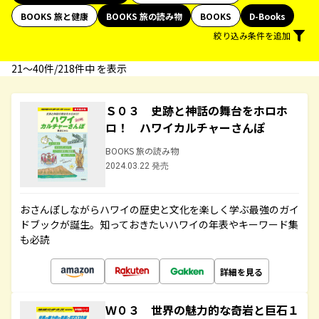
BOOKS 旅と健康
BOOKS 旅の読み物
BOOKS
D-Books
絞り込み条件を追加
21〜40件/218件中 を表示
Ｓ０３ 史跡と神話の舞台をホロホ
ロ！ ハワイカルチャーさんぽ
BOOKS 旅の読み物
2024.03.22 発売
おさんぽしながらハワイの歴史と文化を楽しく学ぶ最強のガイ
ドブックが誕生。知っておきたいハワイの年表やキーワード集
も必読
詳細を見る
Ｗ０３ 世界の魅力的な奇岩と巨石１