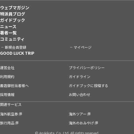
ウェブマガジン
特派員ブログ
ガイドブック
ニュース
著者一覧
コミュニティ
新規会員登録
マイページ
GOOD LUCK TRIP
運営会社
プライバシーポリシー
利用規約
ガイドライン
書店御担当者様へ
ガイドブックに投稿する
採用情報
お問い合わせ
関連サービス
海外航空券
海外ツアー
旅行用品
海外のおみやげ
© Arukikata. Co.,Ltd. All rights reserved.