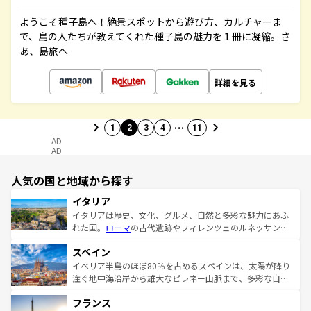
ようこそ種子島へ！絶景スポットから遊び方、カルチャーま
で、島の人たちが教えてくれた種子島の魅力を１冊に凝縮。さ
あ、島旅へ
詳細を見る
…
1
2
3
4
11
AD
AD
人気の国と地域から探す
イタリア
イタリアは歴史、文化、グルメ、自然と多彩な魅力にあふ
れた国。
ローマ
の古代遺跡やフィレンツェのルネッサンス
美術、ヴェネツィアの運河など、歴史あるスポットはもち
スペイン
ろん、トスカーナの美しい田園風景やアマルフィ海岸の絶
景など、自然景観も見逃せない。観光の合間には、本場の
イベリア半島のほぼ80％を占めるスペインは、太陽が降り
ピザやパスタなど、絶品のイタリア料理を堪能することも
注ぐ地中海沿岸から雄大なピレネー山脈まで、多彩な自然
できる。朝目覚めてから夜眠るまで、すべての瞬間を楽し
と文化が詰まったヨーロッパ屈指の旅行先だ。多様な地域
フランス
ませてくれるイタリアで、忘れられない旅をしてみよう！
文化が根付くこの国では、情熱的なフラメンコ、熱気あふ