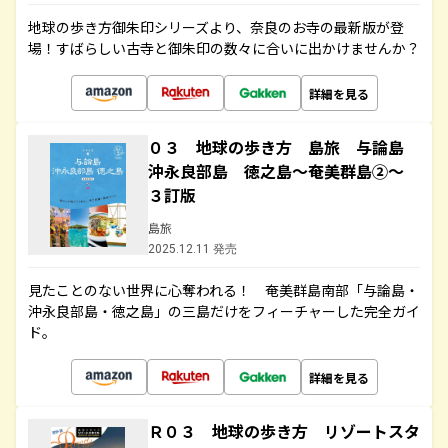
地球の歩き方御朱印シリーズより、奈良のお寺の最新版が登
場！すばらしい古寺と御朱印の数々に合いに出かけませんか？
詳細を見る
０３ 地球の歩き方 島旅 与論島
沖永良部島 徳之島～奄美群島②～
３訂版
島旅
2025.12.11 発売
見たことのない世界に心奪われる！ 奄美群島南部「与論島・
沖永良部島・徳之島」の三島だけをフィーチャーした完全ガイ
ド。
詳細を見る
Ｒ０３ 地球の歩き方 リゾートスタ