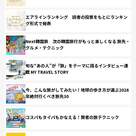
エアラインランキング 読者の投票をもとにランキン
グ形式で発表
Next韓国旅 次の韓国旅行がもっと楽しくなる 旅先・
グルメ・テクニック
旬な“あの人”が「旅」をテーマに語るインタビュー連
載 MY TRAVEL STORY
今、こんな旅がしてみたい！地球の歩き方が選ぶ2026
年絶対行くべき旅先30
コスパもタイパもかなえる！賢者の旅テクニック