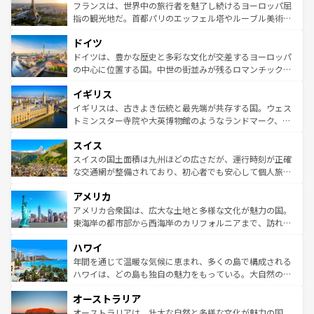
なお、新着のイタリア情報は
コンテンツ一覧
を参照してほ
れる闘牛、そして美味しいタパスが生活の一部となってい
フランスは、世界中の旅行者を魅了し続けるヨーロッパ屈
しい。
る。首都マドリードの洗練された雰囲気や、バルセロナの
指の観光地だ。首都パリのエッフェル塔やルーブル美術館
アートに溢れた街角から、地方では古代ローマ遺跡や中世
といった象徴的なスポットから、田舎町の古風な美しさま
ドイツ
の城塞都市、穏やかなビーチリゾートまで多彩な表情を見
で、幅広い魅力が詰まっている。華麗な宮殿、歴史的な大
せる。地方によって風土や気候が異なるスペインはその個
聖堂、美しいビーチ、そして豊かな自然が、訪れる者を心
ドイツは、豊かな歴史と多彩な文化が交差するヨーロッパ
性で訪れる人を魅了する。 なお、新着のスペイン情報は
コ
から魅了する。また、フランスは美食の国としても知ら
の中心に位置する国。中世の街並みが残るロマンチック街
ンテンツ一覧
を参照してほしい。
れ、フランス料理はユネスコ無形文化遺産にも登録されて
道から、未来を先取りするようなモダンな都市まで多様な
イギリス
いる。シャンパンの発祥地であるランス、プロヴァンスの
顔を持つこの国は、どこを歩いても飽きることがない。ベ
香り高いラベンダー畑など、多彩な楽しみ方が可能だ。さ
ルリンの文化的活気、バイエルン州のアルプスの絶景、そ
イギリスは、古きよき伝統と最先端が共存する国。ウェス
らに、パリ以外の地域にも魅力が溢れており、どの街角に
してライン川沿いのワイン畑といった風景は必見。ビール
トミンスター寺院や大英博物館のようなランドマーク、歴
も豊かな歴史と文化が息づいている。パリ以外の個性あふ
とソーセージを味わいながら地元の人と過ごす楽しい時間
史ある大学都市、美しい丘陵地帯や牧歌的な風景など、エ
れる地方に足を運ぶとそれぞれで全く異なる文化を体験で
スイス
は、お酒好きな人にはぜひ体験してほしい。 なお、新着の
リアごとに異なる魅力がある。また、優雅なアフタヌーン
きるだろう。 なお、新着のフランス情報は
コンテンツ一覧
ドイツ情報は
コンテンツ一覧
を参照してほしい。
ティー、ビール好きにはたまらない英国パブ、サッカー観
スイスの国土面積は九州ほどの広さだが、運行時刻が正確
を参照してほしい。
戦など、本場だからこそできる体験も豊富。イギリスを旅
な交通網が整備されており、初心者でも安心して個人旅行
して楽しみつくそう。 なお、新着のイギリス情報は
コンテ
を楽しめる。日本同様に時刻表どおりの旅が可能だ。中世
アメリカ
ンツ一覧
を参照してほしい。
の建物がそのまま残る町や、スイスならではのユニークな
博物館もあり、アルプス観光だけでなく町歩きも満喫する
アメリカ合衆国は、広大な土地と多様な文化が魅力の国。
ことができる。国民の所得が高いため物価も高いが、旅行
東海岸の都市部から西海岸のカリフォルニアまで、訪れる
者向けの交通パス提供のサービスもあり、うまく活用すれ
場所ごとに異なる風景と体験が待っている。ニューヨーク
ハワイ
ば市内交通費無料で観光を楽しむこともできる。 なお、新
のような巨大都市は、観光、ショッピング、エンターテイ
着のスイス情報は
コンテンツ一覧
を参照してほしい。
ンメントが詰まった刺激的なスポットだ。一方、アメリカ
年間を通じて温暖な気候に恵まれ、多くの島で構成される
西部には大自然が広がり、グランドキャニオンやイエロー
ハワイは、どの島も独自の魅力をもっている。大自然の神
ストーン国立公園といった絶景が堪能できる。さらに、南
秘を感じたいなら、火山が生み出した壮大な景観を誇るハ
オーストラリア
部のニューオーリンズでは、音楽と美食が融合した独特の
ワイ島は見逃せない。また、定番の観光地といえばオアフ
文化が魅力。旅行者はアメリカの各地域で異なる魅力を楽
島だが、静かな自然を求めるならマウイ島やカウアイ島が
オーストラリアは、壮大な自然と多様な文化が魅力の国。