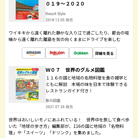
０１９～２０２０
Resort Style
2018.12.05 発売
ワイキキから遠く離れた静かな入り江で過ごしたり、都会の喧
噪から遠く離れた離島を気の向くままにドライブを楽しむ
詳細を見る
Ｗ０７ 世界のグルメ図鑑
１１６の国と地域の名物料理を食の雑学と
ともに解説 本場の味を日本で体験できる
レストランガイド付き！
旅の図鑑
2021.07.26 発売
世界はおいしいモノにあふれている！ 世界中を旅して食べ歩
いた「地球の歩き方」編集部が、116の国と地域の「名物料
理」や「スイーツ」「ドリンク」を集めました。