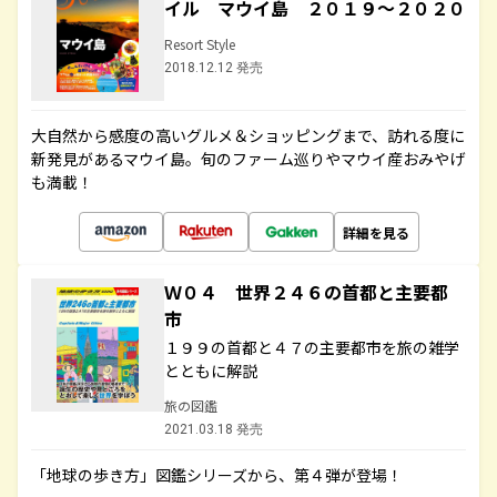
イル マウイ島 ２０１９～２０２０
Resort Style
2018.12.12 発売
大自然から感度の高いグルメ＆ショッピングまで、訪れる度に
新発見があるマウイ島。旬のファーム巡りやマウイ産おみやげ
も満載！
詳細を見る
Ｗ０４ 世界２４６の首都と主要都
市
１９９の首都と４７の主要都市を旅の雑学
とともに解説
旅の図鑑
2021.03.18 発売
「地球の歩き方」図鑑シリーズから、第４弾が登場！