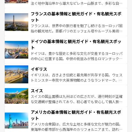
できる。朝目覚めてから夜眠るまで、すべての瞬間を楽し
注ぐ地中海沿岸から雄大なピレネー山脈まで、多彩な自然
ませてくれるイタリアで、忘れられない旅をしてみよう！
と文化が詰まったヨーロッパ屈指の旅行先だ。多様な地域
なお、新着のイタリア情報は
コンテンツ一覧
を参照してほ
フランスの基本情報と観光ガイド・有名観光スポ
文化が根付くこの国では、情熱的なフラメンコ、熱気あふ
しい。
れる闘牛、そして美味しいタパスが生活の一部となってい
ット
る。首都マドリードの洗練された雰囲気や、バルセロナの
フランスは、世界中の旅行者を魅了し続けるヨーロッパ屈
アートに溢れた街角から、地方では古代ローマ遺跡や中世
指の観光地だ。首都パリのエッフェル塔やルーブル美術館
の城塞都市、穏やかなビーチリゾートまで多彩な表情を見
といった象徴的なスポットから、田舎町の古風な美しさま
せる。地方によって風土や気候が異なるスペインはその個
ドイツの基本情報と観光ガイド・有名観光スポッ
で、幅広い魅力が詰まっている。華麗な宮殿、歴史的な大
性で訪れる人を魅了する。 なお、新着のスペイン情報は
コ
聖堂、美しいビーチ、そして豊かな自然が、訪れる者を心
ト
ンテンツ一覧
を参照してほしい。
から魅了する。また、フランスは美食の国としても知ら
ドイツは、豊かな歴史と多彩な文化が交差するヨーロッパ
れ、フランス料理はユネスコ無形文化遺産にも登録されて
の中心に位置する国。中世の街並みが残るロマンチック街
いる。シャンパンの発祥地であるランス、プロヴァンスの
道から、未来を先取りするようなモダンな都市まで多様な
香り高いラベンダー畑など、多彩な楽しみ方が可能だ。さ
イギリス
顔を持つこの国は、どこを歩いても飽きることがない。ベ
らに、パリ以外の地域にも魅力が溢れており、どの街角に
ルリンの文化的活気、バイエルン州のアルプスの絶景、そ
イギリスは、古きよき伝統と最先端が共存する国。ウェス
も豊かな歴史と文化が息づいている。パリ以外の個性あふ
してライン川沿いのワイン畑といった風景は必見。ビール
トミンスター寺院や大英博物館のようなランドマーク、歴
れる地方に足を運ぶとそれぞれで全く異なる文化を体験で
とソーセージを味わいながら地元の人と過ごす楽しい時間
史ある大学都市、美しい丘陵地帯や牧歌的な風景など、エ
きるだろう。 なお、新着のフランス情報は
コンテンツ一覧
スイス
は、お酒好きな人にはぜひ体験してほしい。 なお、新着の
リアごとに異なる魅力がある。また、優雅なアフタヌーン
を参照してほしい。
ドイツ情報は
コンテンツ一覧
を参照してほしい。
ティー、ビール好きにはたまらない英国パブ、サッカー観
スイスの国土面積は九州ほどの広さだが、運行時刻が正確
戦など、本場だからこそできる体験も豊富。イギリスを旅
な交通網が整備されており、初心者でも安心して個人旅行
して楽しみつくそう。 なお、新着のイギリス情報は
コンテ
を楽しめる。日本同様に時刻表どおりの旅が可能だ。中世
アメリカの基本情報と観光ガイド・有名観光スポ
ンツ一覧
を参照してほしい。
の建物がそのまま残る町や、スイスならではのユニークな
博物館もあり、アルプス観光だけでなく町歩きも満喫する
ット
ことができる。国民の所得が高いため物価も高いが、旅行
アメリカ合衆国は、広大な土地と多様な文化が魅力の国。
者向けの交通パス提供のサービスもあり、うまく活用すれ
東海岸の都市部から西海岸のカリフォルニアまで、訪れる