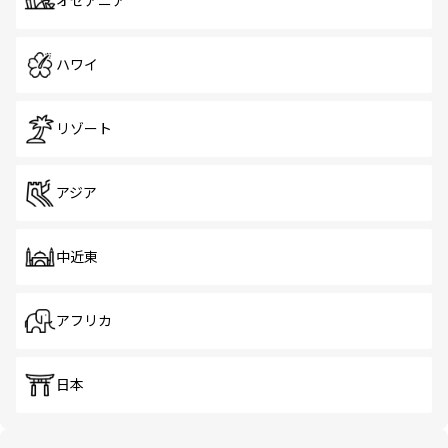
オセアニア
ハワイ
リゾート
アジア
中近東
アフリカ
日本