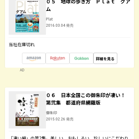
０５ 地球の歩き方 Ｐｌａｔ グア
ム
Plat
2016.03.04 発売
当社在庫切れ
詳細を見る
AD
０６ 日本全国この御朱印が凄い！
第弐集 都道府県網羅版
御朱印
2015.02.26 発売
「凄い編」の第2集。美しい、おもしろい、珍しいにこだわり