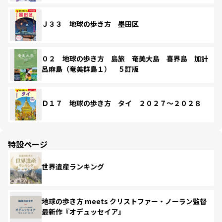
Ｊ３３ 地球の歩き方 墨田区
０２ 地球の歩き方 島旅 奄美大島 喜界島 加計
呂麻島（奄美群島１） ５訂版
Ｄ１７ 地球の歩き方 タイ ２０２７～２０２８
特設ページ
世界遺産ランキング
地球の歩き方 meets クリストファー・ノーラン監督
最新作『オデュッセイア』