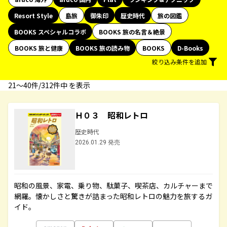
Resort Style
島旅
御朱印
歴史時代
旅の図鑑
BOOKS スペシャルコラボ
BOOKS 旅の名言＆絶景
BOOKS 旅と健康
BOOKS 旅の読み物
BOOKS
D-Books
絞り込み条件を追加
21〜40件/312件中 を表示
Ｈ０３ 昭和レトロ
歴史時代
2026.01.29 発売
昭和の風景、家電、乗り物、駄菓子、喫茶店、カルチャーまで
網羅。懐かしさと驚きが詰まった昭和レトロの魅力を旅するガ
イド。