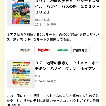
Ｒ０７ 地球の歩き方 リゾートスタ
イル ハワイ バスの旅 ２０２０～
２０２１
Resort Style
2019.11.06 発売
オアフ島内を網羅する105ルート、約4000停留所を持つザ・バ
ス。旅行者に便利なルートを厳選して掲載。
詳細を見る
０７ 地球の歩き方 Ｐｌａｔ ホー
チミン ハノイ ダナン ホイアン
Plat
2024.07.04 発売
これ１冊にすべて凝縮！ ベトナムの人気４都市＋人気の郊外
を楽しむ、携帯に便利な地球の歩き方コンパクトガイドの最新
版が登場