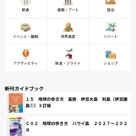
飲食
建築・アート
宿泊
イベント・観戦
世界遺産
リゾート
アクティビティ
鉄道・フライト
ショップ
新刊ガイドブック
１５ 地球の歩き方 島旅 伊豆大島 利島（伊豆諸
島①）３訂版
Ｃ０２ 地球の歩き方 ハワイ島 ２０２７～２０２
８