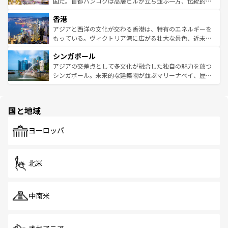
醸し出している。また、バラエティの豊かさとおいしさで
国だ。首都バンコクは高層ビルが立ち並ぶ一方、伝統的な
世界中の食通を魅了してやまないベトナム料理も魅力のひ
寺院や市場がいたるところに点在し、古きよき文化と現代
香港
とつ。フォーやバインミー、ベトナムコーヒーなどは、ぜ
の活気が交差している。北部ではチェンマイなどの山岳地
ひ現地で味わいたい。どの地域を訪れてもあたたかい人々
帯で自然と触れ合い、南部ではプーケットやクラビの美し
アジアと西洋の文化が交わる香港は、特有のエネルギーを
が旅行者を迎えてくれるので、きっと忘れられない旅にな
いビーチでリゾート気分を楽しむことができる。タイ料理
もっている。ヴィクトリア湾に広がる壮大な景色、近未来
るはずだ。 なお、新着のベトナム情報は
コンテンツ一覧
を
は世界的に有名で、屋台から高級レストランまで味覚を刺
的なアートスポット、そして歴史と現代が融合した町並
参照してほしい。
シンガポール
激する。気候は一年中温暖で、どの季節にも異なる楽しみ
み、どこを訪れても感動するはず。観光スポットが密集し
が待っている。親しみやすいタイの人々、仏教を中心とし
ており、効率よく見どころを回れるのも魅力。息をのむよ
アジアの交差点として多文化が融合した独自の魅力を放つ
た文化、そして多様な観光資源が、訪れる旅人を魅了し続
うな絶景から文化的な体験まで、香港を存分に楽しみ尽く
シンガポール。未来的な建築物が並ぶマリーナベイ、歴史
ける。 なお、新着のタイ情報は
コンテンツ一覧
を参照して
そう。 なお、新着の香港情報は
コンテンツ一覧
を参照して
と伝統を感じられるエスニックタウン、多数の緑豊かな公
ほしい。
ほしい。
園や自然保護区など、自然が調和した近代的な景観と文化
の多様性あふれるカラフルな町は、どこを歩いても新しい
国と地域
発見がある。さらに、治安のよさや充実した公共交通機関
も、旅行者にとっては魅力的なポイント。グルメも豊富
で、ホーカーズは地元の風情を楽しめる外せないスポット
ヨーロッパ
だ。訪れる人を飽きさせないシンガポールで、多様な魅力
を体感しよう。 なお、新着のシンガポール情報は
コンテン
ツ一覧
を参照してほしい。
北米
中南米