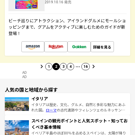
2019.10.16 発売
ビーチ巡りにアトラクション、アイランドグルメにモールショ
ッピングまで、グアムをアクティブに楽しむためのガイドが新
登場！
詳細を見る
…
1
2
3
4
16
AD
AD
人気の国と地域から探す
イタリア
イタリアは歴史、文化、グルメ、自然と多彩な魅力にあふ
れた国。
ローマ
の古代遺跡やフィレンツェのルネッサンス
美術、ヴェネツィアの運河など、歴史あるスポットはもち
スペインの観光ポイントと人気スポット・知ってお
ろん、トスカーナの美しい田園風景やアマルフィ海岸の絶
景など、自然景観も見逃せない。観光の合間には、本場の
くべき基本情報
ピザやパスタなど、絶品のイタリア料理を堪能することも
イベリア半島のほぼ80％を占めるスペインは、太陽が降り