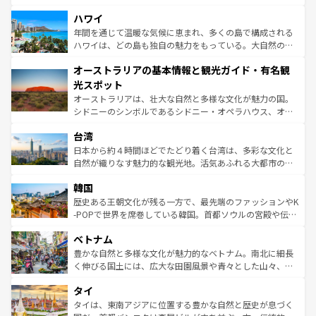
ば市内交通費無料で観光を楽しむこともできる。 なお、新
場所ごとに異なる風景と体験が待っている。ニューヨーク
着のスイス情報は
コンテンツ一覧
を参照してほしい。
ハワイ
のような巨大都市は、観光、ショッピング、エンターテイ
ンメントが詰まった刺激的なスポットだ。一方、アメリカ
年間を通じて温暖な気候に恵まれ、多くの島で構成される
西部には大自然が広がり、グランドキャニオンやイエロー
ハワイは、どの島も独自の魅力をもっている。大自然の神
ストーン国立公園といった絶景が堪能できる。さらに、南
秘を感じたいなら、火山が生み出した壮大な景観を誇るハ
オーストラリアの基本情報と観光ガイド・有名観
部のニューオーリンズでは、音楽と美食が融合した独特の
ワイ島は見逃せない。また、定番の観光地といえばオアフ
文化が魅力。旅行者はアメリカの各地域で異なる魅力を楽
島だが、静かな自然を求めるならマウイ島やカウアイ島が
光スポット
しみながら、その多様性と豊かな歴史を感じることができ
おすすめ。エメラルドグリーンに輝く海をはじめ、豊かな
オーストラリアは、壮大な自然と多様な文化が魅力の国。
るだろう。車でのロードトリップや列車の旅も、アメリカ
文化や歴史が息づいている。「アロハスピリット」と呼ば
シドニーのシンボルであるシドニー・オペラハウス、オー
ならではの贅沢な旅のスタイルだ。 なお、新着のアメリカ
れるおもてなしの心で訪れる人々を迎えてくれるハワイの
ストラリア東海岸北部に広がる大サンゴ礁地帯グレートバ
情報は
コンテンツ一覧
を参照してほしい。
人々、おいしいローカルフードやハワイアンミュージッ
台湾
リアリーフや大陸中央部にそびえるウルル（エアーズロッ
ク、伝統的なフラダンスなど、すべてがハワイの魅力を彩
ク）、タスマニアの美しい原生林やケアンズの熱帯雨林な
日本から約４時間ほどでたどり着く台湾は、多彩な文化と
っている。訪れるたびに新しい発見と感動が待っているハ
ど、見どころがたくさん。また、カフェやワイン、オージ
自然が織りなす魅力的な観光地。活気あふれる大都市の台
ワイを、存分に味わってほしい。 なお、新着のハワイ情報
ービーフなどの食文化も豊かで、美味しいものであふれて
北やノスタルジックな町並みが人気な九份（ジォウフェ
は
コンテンツ一覧
を参照してほしい。
韓国
いる。アクティビティも充実しており、サーフィンやダイ
ン）、静ひつな山岳地帯である台湾東部など、都市の喧騒
ビング、ハイキングなど、アウトドア好きにはたまらな
と山間の静けさが共存しており、訪れる人に新しい発見と
歴史ある王朝文化が残る一方で、最先端のファッションやK
い。オーストラリアの多彩な魅力を存分に味わいつくそ
驚きをもたらしてくれる。また、奥深い台湾の食文化も魅
-POPで世界を席巻している韓国。首都ソウルの宮殿や伝統
う。 なお、新着のオーストラリア情報は
コンテンツ一覧
を
力で、夜市などの屋台グルメから高級料理、ヘルシーで美
家屋が並ぶエリアでは韓国の歴史と文化に浸ることがで
参照してほしい。
ベトナム
容にもいいと評判のスイーツなど、バラエティ豊かな料理
き、地方に足を延ばせば四季折々の自然美を楽しむことが
が味わえる。 なお、新着の台湾情報は
コンテンツ一覧
を参
できる。そして、キムチや焼肉、絶品のストリートフード
豊かな自然と多様な文化が魅力的なベトナム。南北に細長
照してほしい。
まで、さまざまな韓国料理が待っている。夜には、韓国な
く伸びる国土には、広大な田園風景や青々とした山々、世
らではのナイトライフも堪能できる。あたたかいホスピタ
界遺産に登録された壮大な自然景観が点在し、都市部では
タイ
リティに包まれながら、韓国の多彩な魅力を心ゆくまで味
急速な発展と共に伝統が息づく。ハノイの古い町並みやホ
わってみてほしい。 なお、新着の韓国情報は
コンテンツ一
ーチミン市のフランス統治時代の建物も、独特の雰囲気を
タイは、東南アジアに位置する豊かな自然と歴史が息づく
覧
を参照してほしい。