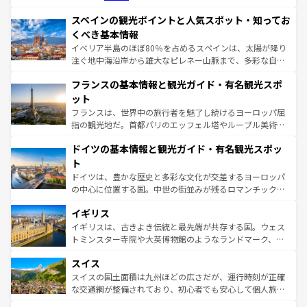
美術、ヴェネツィアの運河など、歴史あるスポットはもち
スペインの観光ポイントと人気スポット・知ってお
ろん、トスカーナの美しい田園風景やアマルフィ海岸の絶
景など、自然景観も見逃せない。観光の合間には、本場の
くべき基本情報
ピザやパスタなど、絶品のイタリア料理を堪能することも
イベリア半島のほぼ80％を占めるスペインは、太陽が降り
できる。朝目覚めてから夜眠るまで、すべての瞬間を楽し
注ぐ地中海沿岸から雄大なピレネー山脈まで、多彩な自然
ませてくれるイタリアで、忘れられない旅をしてみよう！
と文化が詰まったヨーロッパ屈指の旅行先だ。多様な地域
なお、新着のイタリア情報は
コンテンツ一覧
を参照してほ
フランスの基本情報と観光ガイド・有名観光スポ
文化が根付くこの国では、情熱的なフラメンコ、熱気あふ
しい。
れる闘牛、そして美味しいタパスが生活の一部となってい
ット
る。首都マドリードの洗練された雰囲気や、バルセロナの
フランスは、世界中の旅行者を魅了し続けるヨーロッパ屈
アートに溢れた街角から、地方では古代ローマ遺跡や中世
指の観光地だ。首都パリのエッフェル塔やルーブル美術館
の城塞都市、穏やかなビーチリゾートまで多彩な表情を見
といった象徴的なスポットから、田舎町の古風な美しさま
せる。地方によって風土や気候が異なるスペインはその個
ドイツの基本情報と観光ガイド・有名観光スポッ
で、幅広い魅力が詰まっている。華麗な宮殿、歴史的な大
性で訪れる人を魅了する。 なお、新着のスペイン情報は
コ
聖堂、美しいビーチ、そして豊かな自然が、訪れる者を心
ト
ンテンツ一覧
を参照してほしい。
から魅了する。また、フランスは美食の国としても知ら
ドイツは、豊かな歴史と多彩な文化が交差するヨーロッパ
れ、フランス料理はユネスコ無形文化遺産にも登録されて
の中心に位置する国。中世の街並みが残るロマンチック街
いる。シャンパンの発祥地であるランス、プロヴァンスの
道から、未来を先取りするようなモダンな都市まで多様な
香り高いラベンダー畑など、多彩な楽しみ方が可能だ。さ
イギリス
顔を持つこの国は、どこを歩いても飽きることがない。ベ
らに、パリ以外の地域にも魅力が溢れており、どの街角に
ルリンの文化的活気、バイエルン州のアルプスの絶景、そ
イギリスは、古きよき伝統と最先端が共存する国。ウェス
も豊かな歴史と文化が息づいている。パリ以外の個性あふ
してライン川沿いのワイン畑といった風景は必見。ビール
トミンスター寺院や大英博物館のようなランドマーク、歴
れる地方に足を運ぶとそれぞれで全く異なる文化を体験で
とソーセージを味わいながら地元の人と過ごす楽しい時間
史ある大学都市、美しい丘陵地帯や牧歌的な風景など、エ
きるだろう。 なお、新着のフランス情報は
コンテンツ一覧
スイス
は、お酒好きな人にはぜひ体験してほしい。 なお、新着の
リアごとに異なる魅力がある。また、優雅なアフタヌーン
を参照してほしい。
ドイツ情報は
コンテンツ一覧
を参照してほしい。
ティー、ビール好きにはたまらない英国パブ、サッカー観
スイスの国土面積は九州ほどの広さだが、運行時刻が正確
戦など、本場だからこそできる体験も豊富。イギリスを旅
な交通網が整備されており、初心者でも安心して個人旅行
して楽しみつくそう。 なお、新着のイギリス情報は
コンテ
を楽しめる。日本同様に時刻表どおりの旅が可能だ。中世