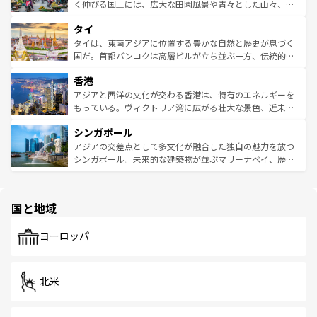
照してほしい。
まで、さまざまな韓国料理が待っている。夜には、韓国な
く伸びる国土には、広大な田園風景や青々とした山々、世
らではのナイトライフも堪能できる。あたたかいホスピタ
界遺産に登録された壮大な自然景観が点在し、都市部では
タイ
リティに包まれながら、韓国の多彩な魅力を心ゆくまで味
急速な発展と共に伝統が息づく。ハノイの古い町並みやホ
わってみてほしい。 なお、新着の韓国情報は
コンテンツ一
ーチミン市のフランス統治時代の建物も、独特の雰囲気を
タイは、東南アジアに位置する豊かな自然と歴史が息づく
覧
を参照してほしい。
醸し出している。また、バラエティの豊かさとおいしさで
国だ。首都バンコクは高層ビルが立ち並ぶ一方、伝統的な
世界中の食通を魅了してやまないベトナム料理も魅力のひ
寺院や市場がいたるところに点在し、古きよき文化と現代
香港
とつ。フォーやバインミー、ベトナムコーヒーなどは、ぜ
の活気が交差している。北部ではチェンマイなどの山岳地
ひ現地で味わいたい。どの地域を訪れてもあたたかい人々
帯で自然と触れ合い、南部ではプーケットやクラビの美し
アジアと西洋の文化が交わる香港は、特有のエネルギーを
が旅行者を迎えてくれるので、きっと忘れられない旅にな
いビーチでリゾート気分を楽しむことができる。タイ料理
もっている。ヴィクトリア湾に広がる壮大な景色、近未来
るはずだ。 なお、新着のベトナム情報は
コンテンツ一覧
を
は世界的に有名で、屋台から高級レストランまで味覚を刺
的なアートスポット、そして歴史と現代が融合した町並
参照してほしい。
シンガポール
激する。気候は一年中温暖で、どの季節にも異なる楽しみ
み、どこを訪れても感動するはず。観光スポットが密集し
が待っている。親しみやすいタイの人々、仏教を中心とし
ており、効率よく見どころを回れるのも魅力。息をのむよ
アジアの交差点として多文化が融合した独自の魅力を放つ
た文化、そして多様な観光資源が、訪れる旅人を魅了し続
うな絶景から文化的な体験まで、香港を存分に楽しみ尽く
シンガポール。未来的な建築物が並ぶマリーナベイ、歴史
ける。 なお、新着のタイ情報は
コンテンツ一覧
を参照して
そう。 なお、新着の香港情報は
コンテンツ一覧
を参照して
と伝統を感じられるエスニックタウン、多数の緑豊かな公
ほしい。
ほしい。
園や自然保護区など、自然が調和した近代的な景観と文化
の多様性あふれるカラフルな町は、どこを歩いても新しい
国と地域
発見がある。さらに、治安のよさや充実した公共交通機関
も、旅行者にとっては魅力的なポイント。グルメも豊富
で、ホーカーズは地元の風情を楽しめる外せないスポット
ヨーロッパ
だ。訪れる人を飽きさせないシンガポールで、多様な魅力
を体感しよう。 なお、新着のシンガポール情報は
コンテン
ツ一覧
を参照してほしい。
北米