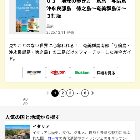
０３ 地球の歩き方 島旅 与論島
沖永良部島 徳之島～奄美群島②～
３訂版
島旅
2025.12.11 発売
見たことのない世界に心奪われる！ 奄美群島南部「与論島・
沖永良部島・徳之島」の三島だけをフィーチャーした完全ガイ
ド。
詳細を見る
…
1
2
3
8
AD
AD
人気の国と地域から探す
イタリア
イタリアは歴史、文化、グルメ、自然と多彩な魅力にあふ
れた国。
ローマ
の古代遺跡やフィレンツェのルネッサンス