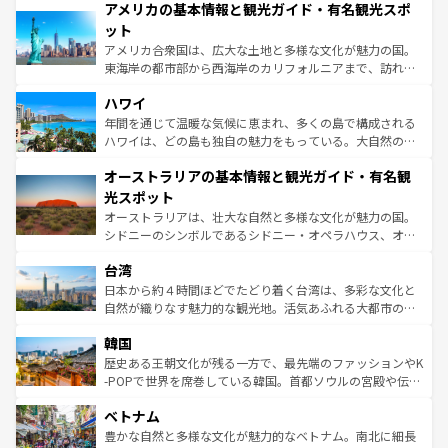
アメリカの基本情報と観光ガイド・有名観光スポ
ンツ一覧
を参照してほしい。
の建物がそのまま残る町や、スイスならではのユニークな
博物館もあり、アルプス観光だけでなく町歩きも満喫する
ット
ことができる。国民の所得が高いため物価も高いが、旅行
アメリカ合衆国は、広大な土地と多様な文化が魅力の国。
者向けの交通パス提供のサービスもあり、うまく活用すれ
東海岸の都市部から西海岸のカリフォルニアまで、訪れる
ば市内交通費無料で観光を楽しむこともできる。 なお、新
場所ごとに異なる風景と体験が待っている。ニューヨーク
着のスイス情報は
コンテンツ一覧
を参照してほしい。
ハワイ
のような巨大都市は、観光、ショッピング、エンターテイ
ンメントが詰まった刺激的なスポットだ。一方、アメリカ
年間を通じて温暖な気候に恵まれ、多くの島で構成される
西部には大自然が広がり、グランドキャニオンやイエロー
ハワイは、どの島も独自の魅力をもっている。大自然の神
ストーン国立公園といった絶景が堪能できる。さらに、南
秘を感じたいなら、火山が生み出した壮大な景観を誇るハ
オーストラリアの基本情報と観光ガイド・有名観
部のニューオーリンズでは、音楽と美食が融合した独特の
ワイ島は見逃せない。また、定番の観光地といえばオアフ
文化が魅力。旅行者はアメリカの各地域で異なる魅力を楽
島だが、静かな自然を求めるならマウイ島やカウアイ島が
光スポット
しみながら、その多様性と豊かな歴史を感じることができ
おすすめ。エメラルドグリーンに輝く海をはじめ、豊かな
オーストラリアは、壮大な自然と多様な文化が魅力の国。
るだろう。車でのロードトリップや列車の旅も、アメリカ
文化や歴史が息づいている。「アロハスピリット」と呼ば
シドニーのシンボルであるシドニー・オペラハウス、オー
ならではの贅沢な旅のスタイルだ。 なお、新着のアメリカ
れるおもてなしの心で訪れる人々を迎えてくれるハワイの
ストラリア東海岸北部に広がる大サンゴ礁地帯グレートバ
情報は
コンテンツ一覧
を参照してほしい。
人々、おいしいローカルフードやハワイアンミュージッ
台湾
リアリーフや大陸中央部にそびえるウルル（エアーズロッ
ク、伝統的なフラダンスなど、すべてがハワイの魅力を彩
ク）、タスマニアの美しい原生林やケアンズの熱帯雨林な
日本から約４時間ほどでたどり着く台湾は、多彩な文化と
っている。訪れるたびに新しい発見と感動が待っているハ
ど、見どころがたくさん。また、カフェやワイン、オージ
自然が織りなす魅力的な観光地。活気あふれる大都市の台
ワイを、存分に味わってほしい。 なお、新着のハワイ情報
ービーフなどの食文化も豊かで、美味しいものであふれて
北やノスタルジックな町並みが人気な九份（ジォウフェ
は
コンテンツ一覧
を参照してほしい。
韓国
いる。アクティビティも充実しており、サーフィンやダイ
ン）、静ひつな山岳地帯である台湾東部など、都市の喧騒
ビング、ハイキングなど、アウトドア好きにはたまらな
と山間の静けさが共存しており、訪れる人に新しい発見と
歴史ある王朝文化が残る一方で、最先端のファッションやK
い。オーストラリアの多彩な魅力を存分に味わいつくそ
驚きをもたらしてくれる。また、奥深い台湾の食文化も魅
-POPで世界を席巻している韓国。首都ソウルの宮殿や伝統
う。 なお、新着のオーストラリア情報は
コンテンツ一覧
を
力で、夜市などの屋台グルメから高級料理、ヘルシーで美
家屋が並ぶエリアでは韓国の歴史と文化に浸ることがで
参照してほしい。
ベトナム
容にもいいと評判のスイーツなど、バラエティ豊かな料理
き、地方に足を延ばせば四季折々の自然美を楽しむことが
が味わえる。 なお、新着の台湾情報は
コンテンツ一覧
を参
できる。そして、キムチや焼肉、絶品のストリートフード
豊かな自然と多様な文化が魅力的なベトナム。南北に細長