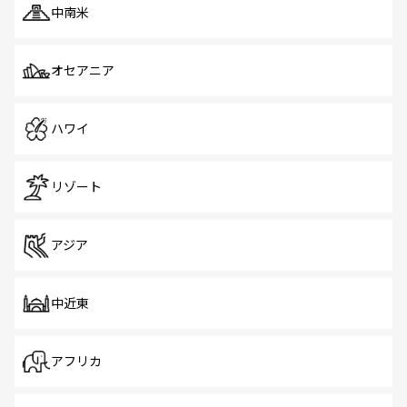
中南米
オセアニア
ハワイ
リゾート
アジア
中近東
アフリカ