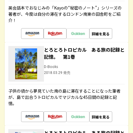
英会話本でおなじみの「Kayoの“秘密のノート”」シリーズの
著者が、今度は自分の滞在するロンドン南東の田舎町をご紹
介！
詳細を見る
とろとろトロピカル ある旅の記録と
記憶。 第1巻
D-Books
2018.03.29 発売
子供の頃から夢見ていた南の島に滞在することになった筆者
が、島で出合うトロピカルでマジカルな45日間の記録と記
憶。
詳細を見る
とろとろトロピカル ある旅の記録と