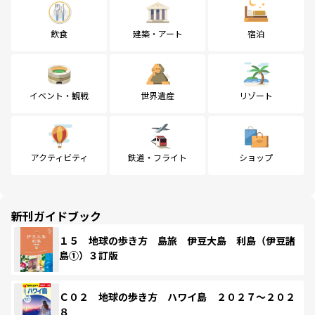
飲食
建築・アート
宿泊
イベント・観戦
世界遺産
リゾート
アクティビティ
鉄道・フライト
ショップ
新刊ガイドブック
１５ 地球の歩き方 島旅 伊豆大島 利島（伊豆諸
島①）３訂版
Ｃ０２ 地球の歩き方 ハワイ島 ２０２７～２０２
８