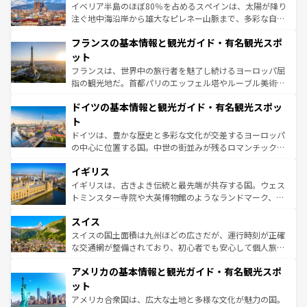
景など、自然景観も見逃せない。観光の合間には、本場の
イベリア半島のほぼ80％を占めるスペインは、太陽が降り
ピザやパスタなど、絶品のイタリア料理を堪能することも
注ぐ地中海沿岸から雄大なピレネー山脈まで、多彩な自然
できる。朝目覚めてから夜眠るまで、すべての瞬間を楽し
と文化が詰まったヨーロッパ屈指の旅行先だ。多様な地域
フランスの基本情報と観光ガイド・有名観光スポ
ませてくれるイタリアで、忘れられない旅をしてみよう！
文化が根付くこの国では、情熱的なフラメンコ、熱気あふ
なお、新着のイタリア情報は
コンテンツ一覧
を参照してほ
れる闘牛、そして美味しいタパスが生活の一部となってい
ット
しい。
る。首都マドリードの洗練された雰囲気や、バルセロナの
フランスは、世界中の旅行者を魅了し続けるヨーロッパ屈
アートに溢れた街角から、地方では古代ローマ遺跡や中世
指の観光地だ。首都パリのエッフェル塔やルーブル美術館
の城塞都市、穏やかなビーチリゾートまで多彩な表情を見
といった象徴的なスポットから、田舎町の古風な美しさま
せる。地方によって風土や気候が異なるスペインはその個
ドイツの基本情報と観光ガイド・有名観光スポッ
で、幅広い魅力が詰まっている。華麗な宮殿、歴史的な大
性で訪れる人を魅了する。 なお、新着のスペイン情報は
コ
聖堂、美しいビーチ、そして豊かな自然が、訪れる者を心
ト
ンテンツ一覧
を参照してほしい。
から魅了する。また、フランスは美食の国としても知ら
ドイツは、豊かな歴史と多彩な文化が交差するヨーロッパ
れ、フランス料理はユネスコ無形文化遺産にも登録されて
の中心に位置する国。中世の街並みが残るロマンチック街
いる。シャンパンの発祥地であるランス、プロヴァンスの
道から、未来を先取りするようなモダンな都市まで多様な
香り高いラベンダー畑など、多彩な楽しみ方が可能だ。さ
イギリス
顔を持つこの国は、どこを歩いても飽きることがない。ベ
らに、パリ以外の地域にも魅力が溢れており、どの街角に
ルリンの文化的活気、バイエルン州のアルプスの絶景、そ
イギリスは、古きよき伝統と最先端が共存する国。ウェス
も豊かな歴史と文化が息づいている。パリ以外の個性あふ
してライン川沿いのワイン畑といった風景は必見。ビール
トミンスター寺院や大英博物館のようなランドマーク、歴
れる地方に足を運ぶとそれぞれで全く異なる文化を体験で
とソーセージを味わいながら地元の人と過ごす楽しい時間
史ある大学都市、美しい丘陵地帯や牧歌的な風景など、エ
きるだろう。 なお、新着のフランス情報は
コンテンツ一覧
スイス
は、お酒好きな人にはぜひ体験してほしい。 なお、新着の
リアごとに異なる魅力がある。また、優雅なアフタヌーン
を参照してほしい。
ドイツ情報は
コンテンツ一覧
を参照してほしい。
ティー、ビール好きにはたまらない英国パブ、サッカー観
スイスの国土面積は九州ほどの広さだが、運行時刻が正確
戦など、本場だからこそできる体験も豊富。イギリスを旅
な交通網が整備されており、初心者でも安心して個人旅行
して楽しみつくそう。 なお、新着のイギリス情報は
コンテ
を楽しめる。日本同様に時刻表どおりの旅が可能だ。中世
アメリカの基本情報と観光ガイド・有名観光スポ
ンツ一覧
を参照してほしい。
の建物がそのまま残る町や、スイスならではのユニークな
博物館もあり、アルプス観光だけでなく町歩きも満喫する
ット
ことができる。国民の所得が高いため物価も高いが、旅行
アメリカ合衆国は、広大な土地と多様な文化が魅力の国。