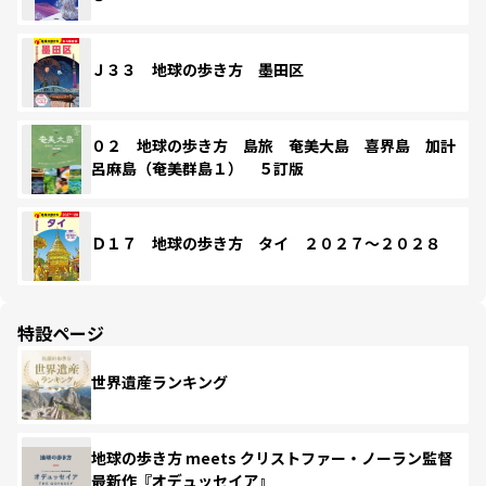
Ｊ３３ 地球の歩き方 墨田区
０２ 地球の歩き方 島旅 奄美大島 喜界島 加計
呂麻島（奄美群島１） ５訂版
Ｄ１７ 地球の歩き方 タイ ２０２７～２０２８
特設ページ
世界遺産ランキング
地球の歩き方 meets クリストファー・ノーラン監督
最新作『オデュッセイア』