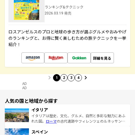
ランキング&テクニック
2026.03.19 発売
ロスアンゼルスのプロと地球の歩き方が選ぶグルメやおみやげ
のランキングと、お得に賢く楽しむための旅テクニックを一挙
紹介！
詳細を見る
1
2
3
4
AD
AD
人気の国と地域から探す
イタリア
イタリアは歴史、文化、グルメ、自然と多彩な魅力にあふ
れた国。
ローマ
の古代遺跡やフィレンツェのルネッサンス
美術、ヴェネツィアの運河など、歴史あるスポットはもち
スペイン
ろん、トスカーナの美しい田園風景やアマルフィ海岸の絶