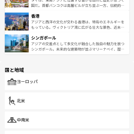
覧
を参照してほしい。
醸し出している。また、バラエティの豊かさとおいしさで
国だ。首都バンコクは高層ビルが立ち並ぶ一方、伝統的な
世界中の食通を魅了してやまないベトナム料理も魅力のひ
寺院や市場がいたるところに点在し、古きよき文化と現代
香港
とつ。フォーやバインミー、ベトナムコーヒーなどは、ぜ
の活気が交差している。北部ではチェンマイなどの山岳地
ひ現地で味わいたい。どの地域を訪れてもあたたかい人々
帯で自然と触れ合い、南部ではプーケットやクラビの美し
アジアと西洋の文化が交わる香港は、特有のエネルギーを
が旅行者を迎えてくれるので、きっと忘れられない旅にな
いビーチでリゾート気分を楽しむことができる。タイ料理
もっている。ヴィクトリア湾に広がる壮大な景色、近未来
るはずだ。 なお、新着のベトナム情報は
コンテンツ一覧
を
は世界的に有名で、屋台から高級レストランまで味覚を刺
的なアートスポット、そして歴史と現代が融合した町並
参照してほしい。
シンガポール
激する。気候は一年中温暖で、どの季節にも異なる楽しみ
み、どこを訪れても感動するはず。観光スポットが密集し
が待っている。親しみやすいタイの人々、仏教を中心とし
ており、効率よく見どころを回れるのも魅力。息をのむよ
アジアの交差点として多文化が融合した独自の魅力を放つ
た文化、そして多様な観光資源が、訪れる旅人を魅了し続
うな絶景から文化的な体験まで、香港を存分に楽しみ尽く
シンガポール。未来的な建築物が並ぶマリーナベイ、歴史
ける。 なお、新着のタイ情報は
コンテンツ一覧
を参照して
そう。 なお、新着の香港情報は
コンテンツ一覧
を参照して
と伝統を感じられるエスニックタウン、多数の緑豊かな公
ほしい。
ほしい。
園や自然保護区など、自然が調和した近代的な景観と文化
の多様性あふれるカラフルな町は、どこを歩いても新しい
国と地域
発見がある。さらに、治安のよさや充実した公共交通機関
も、旅行者にとっては魅力的なポイント。グルメも豊富
で、ホーカーズは地元の風情を楽しめる外せないスポット
ヨーロッパ
だ。訪れる人を飽きさせないシンガポールで、多様な魅力
を体感しよう。 なお、新着のシンガポール情報は
コンテン
ツ一覧
を参照してほしい。
北米
中南米