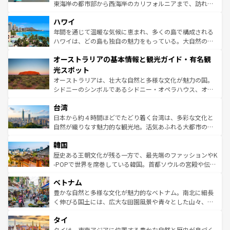
者向けの交通パス提供のサービスもあり、うまく活用すれ
東海岸の都市部から西海岸のカリフォルニアまで、訪れる
ば市内交通費無料で観光を楽しむこともできる。 なお、新
場所ごとに異なる風景と体験が待っている。ニューヨーク
着のスイス情報は
コンテンツ一覧
を参照してほしい。
ハワイ
のような巨大都市は、観光、ショッピング、エンターテイ
ンメントが詰まった刺激的なスポットだ。一方、アメリカ
年間を通じて温暖な気候に恵まれ、多くの島で構成される
西部には大自然が広がり、グランドキャニオンやイエロー
ハワイは、どの島も独自の魅力をもっている。大自然の神
ストーン国立公園といった絶景が堪能できる。さらに、南
秘を感じたいなら、火山が生み出した壮大な景観を誇るハ
オーストラリアの基本情報と観光ガイド・有名観
部のニューオーリンズでは、音楽と美食が融合した独特の
ワイ島は見逃せない。また、定番の観光地といえばオアフ
文化が魅力。旅行者はアメリカの各地域で異なる魅力を楽
島だが、静かな自然を求めるならマウイ島やカウアイ島が
光スポット
しみながら、その多様性と豊かな歴史を感じることができ
おすすめ。エメラルドグリーンに輝く海をはじめ、豊かな
オーストラリアは、壮大な自然と多様な文化が魅力の国。
るだろう。車でのロードトリップや列車の旅も、アメリカ
文化や歴史が息づいている。「アロハスピリット」と呼ば
シドニーのシンボルであるシドニー・オペラハウス、オー
ならではの贅沢な旅のスタイルだ。 なお、新着のアメリカ
れるおもてなしの心で訪れる人々を迎えてくれるハワイの
ストラリア東海岸北部に広がる大サンゴ礁地帯グレートバ
情報は
コンテンツ一覧
を参照してほしい。
人々、おいしいローカルフードやハワイアンミュージッ
台湾
リアリーフや大陸中央部にそびえるウルル（エアーズロッ
ク、伝統的なフラダンスなど、すべてがハワイの魅力を彩
ク）、タスマニアの美しい原生林やケアンズの熱帯雨林な
日本から約４時間ほどでたどり着く台湾は、多彩な文化と
っている。訪れるたびに新しい発見と感動が待っているハ
ど、見どころがたくさん。また、カフェやワイン、オージ
自然が織りなす魅力的な観光地。活気あふれる大都市の台
ワイを、存分に味わってほしい。 なお、新着のハワイ情報
ービーフなどの食文化も豊かで、美味しいものであふれて
北やノスタルジックな町並みが人気な九份（ジォウフェ
は
コンテンツ一覧
を参照してほしい。
韓国
いる。アクティビティも充実しており、サーフィンやダイ
ン）、静ひつな山岳地帯である台湾東部など、都市の喧騒
ビング、ハイキングなど、アウトドア好きにはたまらな
と山間の静けさが共存しており、訪れる人に新しい発見と
歴史ある王朝文化が残る一方で、最先端のファッションやK
い。オーストラリアの多彩な魅力を存分に味わいつくそ
驚きをもたらしてくれる。また、奥深い台湾の食文化も魅
-POPで世界を席巻している韓国。首都ソウルの宮殿や伝統
う。 なお、新着のオーストラリア情報は
コンテンツ一覧
を
力で、夜市などの屋台グルメから高級料理、ヘルシーで美
家屋が並ぶエリアでは韓国の歴史と文化に浸ることがで
参照してほしい。
ベトナム
容にもいいと評判のスイーツなど、バラエティ豊かな料理
き、地方に足を延ばせば四季折々の自然美を楽しむことが
が味わえる。 なお、新着の台湾情報は
コンテンツ一覧
を参
できる。そして、キムチや焼肉、絶品のストリートフード
豊かな自然と多様な文化が魅力的なベトナム。南北に細長
照してほしい。
まで、さまざまな韓国料理が待っている。夜には、韓国な
く伸びる国土には、広大な田園風景や青々とした山々、世
らではのナイトライフも堪能できる。あたたかいホスピタ
界遺産に登録された壮大な自然景観が点在し、都市部では
タイ
リティに包まれながら、韓国の多彩な魅力を心ゆくまで味
急速な発展と共に伝統が息づく。ハノイの古い町並みやホ
わってみてほしい。 なお、新着の韓国情報は
コンテンツ一
ーチミン市のフランス統治時代の建物も、独特の雰囲気を
タイは、東南アジアに位置する豊かな自然と歴史が息づく