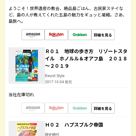
ようこそ！世界遺産の教会、絶品島ごはん、古民家ステイな
ど、島の人が教えてくれた五島の魅力をギュッと凝縮。さあ、
島旅へ。
詳細を見る
Ｒ０１ 地球の歩き方 リゾートスタ
イル ホノルル＆オアフ島 ２０１８
～２０１９
Resort Style
2017.10.04 発売
当社在庫切れ
詳細を見る
Ｈ０２ ハプスブルク帝国
歴史時代