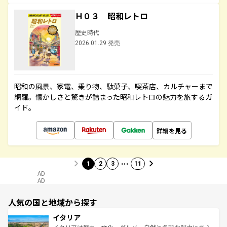
Ｈ０３ 昭和レトロ
歴史時代
2026.01.29 発売
昭和の風景、家電、乗り物、駄菓子、喫茶店、カルチャーまで
網羅。懐かしさと驚きが詰まった昭和レトロの魅力を旅するガ
イド。
詳細を見る
…
1
2
3
11
AD
AD
人気の国と地域から探す
イタリア