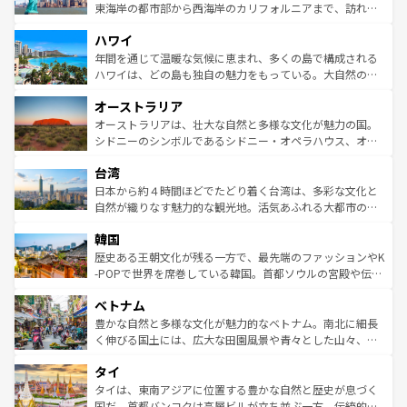
ことができる。国民の所得が高いため物価も高いが、旅行
東海岸の都市部から西海岸のカリフォルニアまで、訪れる
者向けの交通パス提供のサービスもあり、うまく活用すれ
場所ごとに異なる風景と体験が待っている。ニューヨーク
ハワイ
ば市内交通費無料で観光を楽しむこともできる。 なお、新
のような巨大都市は、観光、ショッピング、エンターテイ
着のスイス情報は
コンテンツ一覧
を参照してほしい。
ンメントが詰まった刺激的なスポットだ。一方、アメリカ
年間を通じて温暖な気候に恵まれ、多くの島で構成される
西部には大自然が広がり、グランドキャニオンやイエロー
ハワイは、どの島も独自の魅力をもっている。大自然の神
ストーン国立公園といった絶景が堪能できる。さらに、南
秘を感じたいなら、火山が生み出した壮大な景観を誇るハ
オーストラリア
部のニューオーリンズでは、音楽と美食が融合した独特の
ワイ島は見逃せない。また、定番の観光地といえばオアフ
文化が魅力。旅行者はアメリカの各地域で異なる魅力を楽
島だが、静かな自然を求めるならマウイ島やカウアイ島が
オーストラリアは、壮大な自然と多様な文化が魅力の国。
しみながら、その多様性と豊かな歴史を感じることができ
おすすめ。エメラルドグリーンに輝く海をはじめ、豊かな
シドニーのシンボルであるシドニー・オペラハウス、オー
るだろう。車でのロードトリップや列車の旅も、アメリカ
文化や歴史が息づいている。「アロハスピリット」と呼ば
ストラリア東海岸北部に広がる大サンゴ礁地帯グレートバ
ならではの贅沢な旅のスタイルだ。 なお、新着のアメリカ
台湾
れるおもてなしの心で訪れる人々を迎えてくれるハワイの
リアリーフや大陸中央部にそびえるウルル（エアーズロッ
情報は
コンテンツ一覧
を参照してほしい。
人々、おいしいローカルフードやハワイアンミュージッ
ク）、タスマニアの美しい原生林やケアンズの熱帯雨林な
日本から約４時間ほどでたどり着く台湾は、多彩な文化と
ク、伝統的なフラダンスなど、すべてがハワイの魅力を彩
ど、見どころがたくさん。また、カフェやワイン、オージ
自然が織りなす魅力的な観光地。活気あふれる大都市の台
っている。訪れるたびに新しい発見と感動が待っているハ
ービーフなどの食文化も豊かで、美味しいものであふれて
北やノスタルジックな町並みが人気な九份（ジォウフェ
ワイを、存分に味わってほしい。 なお、新着のハワイ情報
韓国
いる。アクティビティも充実しており、サーフィンやダイ
ン）、静ひつな山岳地帯である台湾東部など、都市の喧騒
は
コンテンツ一覧
を参照してほしい。
ビング、ハイキングなど、アウトドア好きにはたまらな
と山間の静けさが共存しており、訪れる人に新しい発見と
歴史ある王朝文化が残る一方で、最先端のファッションやK
い。オーストラリアの多彩な魅力を存分に味わいつくそ
驚きをもたらしてくれる。また、奥深い台湾の食文化も魅
-POPで世界を席巻している韓国。首都ソウルの宮殿や伝統
う。 なお、新着のオーストラリア情報は
コンテンツ一覧
を
力で、夜市などの屋台グルメから高級料理、ヘルシーで美
家屋が並ぶエリアでは韓国の歴史と文化に浸ることがで
参照してほしい。
ベトナム
容にもいいと評判のスイーツなど、バラエティ豊かな料理
き、地方に足を延ばせば四季折々の自然美を楽しむことが
が味わえる。 なお、新着の台湾情報は
コンテンツ一覧
を参
できる。そして、キムチや焼肉、絶品のストリートフード
豊かな自然と多様な文化が魅力的なベトナム。南北に細長
照してほしい。
まで、さまざまな韓国料理が待っている。夜には、韓国な
く伸びる国土には、広大な田園風景や青々とした山々、世
らではのナイトライフも堪能できる。あたたかいホスピタ
界遺産に登録された壮大な自然景観が点在し、都市部では
タイ
リティに包まれながら、韓国の多彩な魅力を心ゆくまで味
急速な発展と共に伝統が息づく。ハノイの古い町並みやホ
わってみてほしい。 なお、新着の韓国情報は
コンテンツ一
ーチミン市のフランス統治時代の建物も、独特の雰囲気を
タイは、東南アジアに位置する豊かな自然と歴史が息づく
覧
を参照してほしい。
醸し出している。また、バラエティの豊かさとおいしさで
国だ。首都バンコクは高層ビルが立ち並ぶ一方、伝統的な