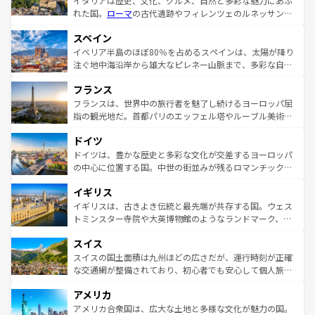
イタリアは歴史、文化、グルメ、自然と多彩な魅力にあふ
れた国。
ローマ
の古代遺跡やフィレンツェのルネッサンス
美術、ヴェネツィアの運河など、歴史あるスポットはもち
スペイン
ろん、トスカーナの美しい田園風景やアマルフィ海岸の絶
景など、自然景観も見逃せない。観光の合間には、本場の
イベリア半島のほぼ80％を占めるスペインは、太陽が降り
ピザやパスタなど、絶品のイタリア料理を堪能することも
注ぐ地中海沿岸から雄大なピレネー山脈まで、多彩な自然
できる。朝目覚めてから夜眠るまで、すべての瞬間を楽し
と文化が詰まったヨーロッパ屈指の旅行先だ。多様な地域
フランス
ませてくれるイタリアで、忘れられない旅をしてみよう！
文化が根付くこの国では、情熱的なフラメンコ、熱気あふ
なお、新着のイタリア情報は
コンテンツ一覧
を参照してほ
れる闘牛、そして美味しいタパスが生活の一部となってい
フランスは、世界中の旅行者を魅了し続けるヨーロッパ屈
しい。
る。首都マドリードの洗練された雰囲気や、バルセロナの
指の観光地だ。首都パリのエッフェル塔やルーブル美術館
アートに溢れた街角から、地方では古代ローマ遺跡や中世
といった象徴的なスポットから、田舎町の古風な美しさま
ドイツ
の城塞都市、穏やかなビーチリゾートまで多彩な表情を見
で、幅広い魅力が詰まっている。華麗な宮殿、歴史的な大
せる。地方によって風土や気候が異なるスペインはその個
聖堂、美しいビーチ、そして豊かな自然が、訪れる者を心
ドイツは、豊かな歴史と多彩な文化が交差するヨーロッパ
性で訪れる人を魅了する。 なお、新着のスペイン情報は
コ
から魅了する。また、フランスは美食の国としても知ら
の中心に位置する国。中世の街並みが残るロマンチック街
ンテンツ一覧
を参照してほしい。
れ、フランス料理はユネスコ無形文化遺産にも登録されて
道から、未来を先取りするようなモダンな都市まで多様な
イギリス
いる。シャンパンの発祥地であるランス、プロヴァンスの
顔を持つこの国は、どこを歩いても飽きることがない。ベ
香り高いラベンダー畑など、多彩な楽しみ方が可能だ。さ
ルリンの文化的活気、バイエルン州のアルプスの絶景、そ
イギリスは、古きよき伝統と最先端が共存する国。ウェス
らに、パリ以外の地域にも魅力が溢れており、どの街角に
してライン川沿いのワイン畑といった風景は必見。ビール
トミンスター寺院や大英博物館のようなランドマーク、歴
も豊かな歴史と文化が息づいている。パリ以外の個性あふ
とソーセージを味わいながら地元の人と過ごす楽しい時間
史ある大学都市、美しい丘陵地帯や牧歌的な風景など、エ
れる地方に足を運ぶとそれぞれで全く異なる文化を体験で
スイス
は、お酒好きな人にはぜひ体験してほしい。 なお、新着の
リアごとに異なる魅力がある。また、優雅なアフタヌーン
きるだろう。 なお、新着のフランス情報は
コンテンツ一覧
ドイツ情報は
コンテンツ一覧
を参照してほしい。
ティー、ビール好きにはたまらない英国パブ、サッカー観
スイスの国土面積は九州ほどの広さだが、運行時刻が正確
を参照してほしい。
戦など、本場だからこそできる体験も豊富。イギリスを旅
な交通網が整備されており、初心者でも安心して個人旅行
して楽しみつくそう。 なお、新着のイギリス情報は
コンテ
を楽しめる。日本同様に時刻表どおりの旅が可能だ。中世
アメリカ
ンツ一覧
を参照してほしい。
の建物がそのまま残る町や、スイスならではのユニークな
博物館もあり、アルプス観光だけでなく町歩きも満喫する
アメリカ合衆国は、広大な土地と多様な文化が魅力の国。