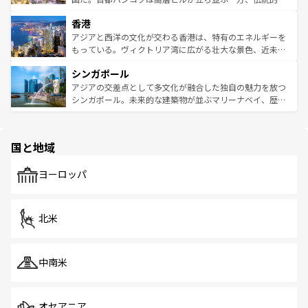
世界中の食通を魅了してやまないベトナム料理も魅力のひ
寺院や市場がいたるところに点在し、古きよき文化と現代
香港
とつ。フォーやバインミー、ベトナムコーヒーなどは、ぜ
の活気が交差している。北部ではチェンマイなどの山岳地
ひ現地で味わいたい。どの地域を訪れてもあたたかい人々
帯で自然と触れ合い、南部ではプーケットやクラビの美し
アジアと西洋の文化が交わる香港は、特有のエネルギーを
が旅行者を迎えてくれるので、きっと忘れられない旅にな
いビーチでリゾート気分を楽しむことができる。タイ料理
もっている。ヴィクトリア湾に広がる壮大な景色、近未来
るはずだ。 なお、新着のベトナム情報は
コンテンツ一覧
を
は世界的に有名で、屋台から高級レストランまで味覚を刺
的なアートスポット、そして歴史と現代が融合した町並
参照してほしい。
シンガポール
激する。気候は一年中温暖で、どの季節にも異なる楽しみ
み、どこを訪れても感動するはず。観光スポットが密集し
が待っている。親しみやすいタイの人々、仏教を中心とし
ており、効率よく見どころを回れるのも魅力。息をのむよ
アジアの交差点として多文化が融合した独自の魅力を放つ
た文化、そして多様な観光資源が、訪れる旅人を魅了し続
うな絶景から文化的な体験まで、香港を存分に楽しみ尽く
シンガポール。未来的な建築物が並ぶマリーナベイ、歴史
ける。 なお、新着のタイ情報は
コンテンツ一覧
を参照して
そう。 なお、新着の香港情報は
コンテンツ一覧
を参照して
と伝統を感じられるエスニックタウン、多数の緑豊かな公
ほしい。
ほしい。
園や自然保護区など、自然が調和した近代的な景観と文化
の多様性あふれるカラフルな町は、どこを歩いても新しい
国と地域
発見がある。さらに、治安のよさや充実した公共交通機関
も、旅行者にとっては魅力的なポイント。グルメも豊富
で、ホーカーズは地元の風情を楽しめる外せないスポット
ヨーロッパ
だ。訪れる人を飽きさせないシンガポールで、多様な魅力
を体感しよう。 なお、新着のシンガポール情報は
コンテン
ツ一覧
を参照してほしい。
北米
中南米
オセアニア