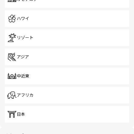
ハワイ
リゾート
アジア
中近東
アフリカ
日本