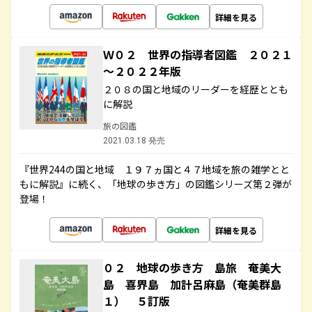
詳細を見る
Ｗ０２ 世界の指導者図鑑 ２０２１
～２０２２年版
２０８の国と地域のリーダーを経歴ととも
に解説
旅の図鑑
2021.03.18 発売
『世界244の国と地域 １９７ヵ国と４７地域を旅の雑学とと
もに解説』に続く、「地球の歩き方」の図鑑シリーズ第２弾が
登場！
詳細を見る
０２ 地球の歩き方 島旅 奄美大
島 喜界島 加計呂麻島（奄美群島
１） ５訂版