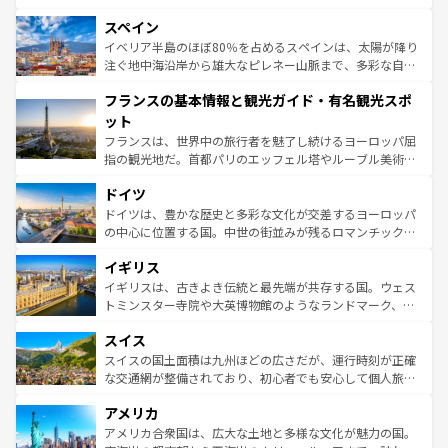
美術、ヴェネツィアの運河など、歴史あるスポットはもち
スペイン
ろん、トスカーナの美しい田園風景やアマルフィ海岸の絶
景など、自然景観も見逃せない。観光の合間には、本場の
イベリア半島のほぼ80％を占めるスペインは、太陽が降り
ピザやパスタなど、絶品のイタリア料理を堪能することも
注ぐ地中海沿岸から雄大なピレネー山脈まで、多彩な自然
できる。朝目覚めてから夜眠るまで、すべての瞬間を楽し
と文化が詰まったヨーロッパ屈指の旅行先だ。多様な地域
フランスの基本情報と観光ガイド・有名観光スポ
ませてくれるイタリアで、忘れられない旅をしてみよう！
文化が根付くこの国では、情熱的なフラメンコ、熱気あふ
なお、新着のイタリア情報は
コンテンツ一覧
を参照してほ
れる闘牛、そして美味しいタパスが生活の一部となってい
ット
しい。
る。首都マドリードの洗練された雰囲気や、バルセロナの
フランスは、世界中の旅行者を魅了し続けるヨーロッパ屈
アートに溢れた街角から、地方では古代ローマ遺跡や中世
指の観光地だ。首都パリのエッフェル塔やルーブル美術館
の城塞都市、穏やかなビーチリゾートまで多彩な表情を見
といった象徴的なスポットから、田舎町の古風な美しさま
せる。地方によって風土や気候が異なるスペインはその個
ドイツ
で、幅広い魅力が詰まっている。華麗な宮殿、歴史的な大
性で訪れる人を魅了する。 なお、新着のスペイン情報は
コ
聖堂、美しいビーチ、そして豊かな自然が、訪れる者を心
ドイツは、豊かな歴史と多彩な文化が交差するヨーロッパ
ンテンツ一覧
を参照してほしい。
から魅了する。また、フランスは美食の国としても知ら
の中心に位置する国。中世の街並みが残るロマンチック街
れ、フランス料理はユネスコ無形文化遺産にも登録されて
道から、未来を先取りするようなモダンな都市まで多様な
イギリス
いる。シャンパンの発祥地であるランス、プロヴァンスの
顔を持つこの国は、どこを歩いても飽きることがない。ベ
香り高いラベンダー畑など、多彩な楽しみ方が可能だ。さ
ルリンの文化的活気、バイエルン州のアルプスの絶景、そ
イギリスは、古きよき伝統と最先端が共存する国。ウェス
らに、パリ以外の地域にも魅力が溢れており、どの街角に
してライン川沿いのワイン畑といった風景は必見。ビール
トミンスター寺院や大英博物館のようなランドマーク、歴
も豊かな歴史と文化が息づいている。パリ以外の個性あふ
とソーセージを味わいながら地元の人と過ごす楽しい時間
史ある大学都市、美しい丘陵地帯や牧歌的な風景など、エ
れる地方に足を運ぶとそれぞれで全く異なる文化を体験で
スイス
は、お酒好きな人にはぜひ体験してほしい。 なお、新着の
リアごとに異なる魅力がある。また、優雅なアフタヌーン
きるだろう。 なお、新着のフランス情報は
コンテンツ一覧
ドイツ情報は
コンテンツ一覧
を参照してほしい。
ティー、ビール好きにはたまらない英国パブ、サッカー観
スイスの国土面積は九州ほどの広さだが、運行時刻が正確
を参照してほしい。
戦など、本場だからこそできる体験も豊富。イギリスを旅
な交通網が整備されており、初心者でも安心して個人旅行
して楽しみつくそう。 なお、新着のイギリス情報は
コンテ
を楽しめる。日本同様に時刻表どおりの旅が可能だ。中世
アメリカ
ンツ一覧
を参照してほしい。
の建物がそのまま残る町や、スイスならではのユニークな
博物館もあり、アルプス観光だけでなく町歩きも満喫する
アメリカ合衆国は、広大な土地と多様な文化が魅力の国。