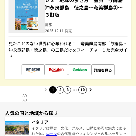
０３ 地球の歩き方 島旅 与論島
沖永良部島 徳之島～奄美群島②～
３訂版
島旅
2025.12.11 発売
見たことのない世界に心奪われる！ 奄美群島南部「与論島・
沖永良部島・徳之島」の三島だけをフィーチャーした完全ガイ
ド。
詳細を見る
…
1
2
3
10
AD
AD
人気の国と地域から探す
イタリア
イタリアは歴史、文化、グルメ、自然と多彩な魅力にあふ
れた国。
ローマ
の古代遺跡やフィレンツェのルネッサンス