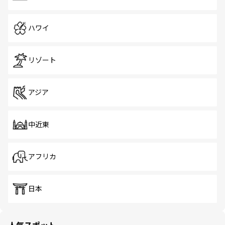
ハワイ
リゾート
アジア
中近東
アフリカ
日本