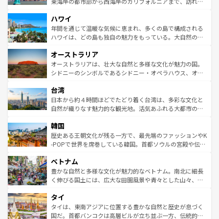
ことができる。国民の所得が高いため物価も高いが、旅行
東海岸の都市部から西海岸のカリフォルニアまで、訪れる
者向けの交通パス提供のサービスもあり、うまく活用すれ
場所ごとに異なる風景と体験が待っている。ニューヨーク
ハワイ
ば市内交通費無料で観光を楽しむこともできる。 なお、新
のような巨大都市は、観光、ショッピング、エンターテイ
着のスイス情報は
コンテンツ一覧
を参照してほしい。
ンメントが詰まった刺激的なスポットだ。一方、アメリカ
年間を通じて温暖な気候に恵まれ、多くの島で構成される
西部には大自然が広がり、グランドキャニオンやイエロー
ハワイは、どの島も独自の魅力をもっている。大自然の神
ストーン国立公園といった絶景が堪能できる。さらに、南
秘を感じたいなら、火山が生み出した壮大な景観を誇るハ
オーストラリア
部のニューオーリンズでは、音楽と美食が融合した独特の
ワイ島は見逃せない。また、定番の観光地といえばオアフ
文化が魅力。旅行者はアメリカの各地域で異なる魅力を楽
島だが、静かな自然を求めるならマウイ島やカウアイ島が
オーストラリアは、壮大な自然と多様な文化が魅力の国。
しみながら、その多様性と豊かな歴史を感じることができ
おすすめ。エメラルドグリーンに輝く海をはじめ、豊かな
シドニーのシンボルであるシドニー・オペラハウス、オー
るだろう。車でのロードトリップや列車の旅も、アメリカ
文化や歴史が息づいている。「アロハスピリット」と呼ば
ストラリア東海岸北部に広がる大サンゴ礁地帯グレートバ
ならではの贅沢な旅のスタイルだ。 なお、新着のアメリカ
台湾
れるおもてなしの心で訪れる人々を迎えてくれるハワイの
リアリーフや大陸中央部にそびえるウルル（エアーズロッ
情報は
コンテンツ一覧
を参照してほしい。
人々、おいしいローカルフードやハワイアンミュージッ
ク）、タスマニアの美しい原生林やケアンズの熱帯雨林な
日本から約４時間ほどでたどり着く台湾は、多彩な文化と
ク、伝統的なフラダンスなど、すべてがハワイの魅力を彩
ど、見どころがたくさん。また、カフェやワイン、オージ
自然が織りなす魅力的な観光地。活気あふれる大都市の台
っている。訪れるたびに新しい発見と感動が待っているハ
ービーフなどの食文化も豊かで、美味しいものであふれて
北やノスタルジックな町並みが人気な九份（ジォウフェ
ワイを、存分に味わってほしい。 なお、新着のハワイ情報
韓国
いる。アクティビティも充実しており、サーフィンやダイ
ン）、静ひつな山岳地帯である台湾東部など、都市の喧騒
は
コンテンツ一覧
を参照してほしい。
ビング、ハイキングなど、アウトドア好きにはたまらな
と山間の静けさが共存しており、訪れる人に新しい発見と
歴史ある王朝文化が残る一方で、最先端のファッションやK
い。オーストラリアの多彩な魅力を存分に味わいつくそ
驚きをもたらしてくれる。また、奥深い台湾の食文化も魅
-POPで世界を席巻している韓国。首都ソウルの宮殿や伝統
う。 なお、新着のオーストラリア情報は
コンテンツ一覧
を
力で、夜市などの屋台グルメから高級料理、ヘルシーで美
家屋が並ぶエリアでは韓国の歴史と文化に浸ることがで
参照してほしい。
ベトナム
容にもいいと評判のスイーツなど、バラエティ豊かな料理
き、地方に足を延ばせば四季折々の自然美を楽しむことが
が味わえる。 なお、新着の台湾情報は
コンテンツ一覧
を参
できる。そして、キムチや焼肉、絶品のストリートフード
豊かな自然と多様な文化が魅力的なベトナム。南北に細長
照してほしい。
まで、さまざまな韓国料理が待っている。夜には、韓国な
く伸びる国土には、広大な田園風景や青々とした山々、世
らではのナイトライフも堪能できる。あたたかいホスピタ
界遺産に登録された壮大な自然景観が点在し、都市部では
タイ
リティに包まれながら、韓国の多彩な魅力を心ゆくまで味
急速な発展と共に伝統が息づく。ハノイの古い町並みやホ
わってみてほしい。 なお、新着の韓国情報は
コンテンツ一
ーチミン市のフランス統治時代の建物も、独特の雰囲気を
タイは、東南アジアに位置する豊かな自然と歴史が息づく
覧
を参照してほしい。
醸し出している。また、バラエティの豊かさとおいしさで
国だ。首都バンコクは高層ビルが立ち並ぶ一方、伝統的な