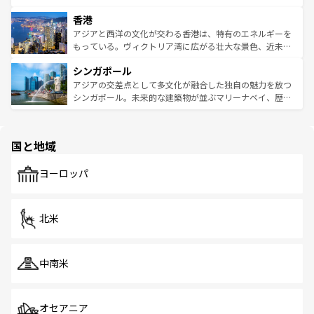
世界中の食通を魅了してやまないベトナム料理も魅力のひ
寺院や市場がいたるところに点在し、古きよき文化と現代
香港
とつ。フォーやバインミー、ベトナムコーヒーなどは、ぜ
の活気が交差している。北部ではチェンマイなどの山岳地
ひ現地で味わいたい。どの地域を訪れてもあたたかい人々
帯で自然と触れ合い、南部ではプーケットやクラビの美し
アジアと西洋の文化が交わる香港は、特有のエネルギーを
が旅行者を迎えてくれるので、きっと忘れられない旅にな
いビーチでリゾート気分を楽しむことができる。タイ料理
もっている。ヴィクトリア湾に広がる壮大な景色、近未来
るはずだ。 なお、新着のベトナム情報は
コンテンツ一覧
を
は世界的に有名で、屋台から高級レストランまで味覚を刺
的なアートスポット、そして歴史と現代が融合した町並
参照してほしい。
シンガポール
激する。気候は一年中温暖で、どの季節にも異なる楽しみ
み、どこを訪れても感動するはず。観光スポットが密集し
が待っている。親しみやすいタイの人々、仏教を中心とし
ており、効率よく見どころを回れるのも魅力。息をのむよ
アジアの交差点として多文化が融合した独自の魅力を放つ
た文化、そして多様な観光資源が、訪れる旅人を魅了し続
うな絶景から文化的な体験まで、香港を存分に楽しみ尽く
シンガポール。未来的な建築物が並ぶマリーナベイ、歴史
ける。 なお、新着のタイ情報は
コンテンツ一覧
を参照して
そう。 なお、新着の香港情報は
コンテンツ一覧
を参照して
と伝統を感じられるエスニックタウン、多数の緑豊かな公
ほしい。
ほしい。
園や自然保護区など、自然が調和した近代的な景観と文化
の多様性あふれるカラフルな町は、どこを歩いても新しい
国と地域
発見がある。さらに、治安のよさや充実した公共交通機関
も、旅行者にとっては魅力的なポイント。グルメも豊富
で、ホーカーズは地元の風情を楽しめる外せないスポット
ヨーロッパ
だ。訪れる人を飽きさせないシンガポールで、多様な魅力
を体感しよう。 なお、新着のシンガポール情報は
コンテン
ツ一覧
を参照してほしい。
北米
中南米
オセアニア