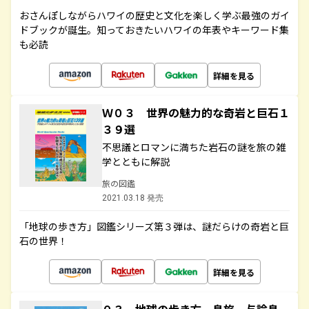
おさんぽしながらハワイの歴史と文化を楽しく学ぶ最強のガイ
ドブックが誕生。知っておきたいハワイの年表やキーワード集
も必読
詳細を見る
Ｗ０３ 世界の魅力的な奇岩と巨石１
３９選
不思議とロマンに満ちた岩石の謎を旅の雑
学とともに解説
旅の図鑑
2021.03.18 発売
「地球の歩き方」図鑑シリーズ第３弾は、謎だらけの奇岩と巨
石の世界！
詳細を見る