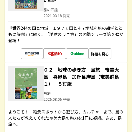
に解説
旅の図鑑
2021.03.18 発売
『世界244の国と地域 １９７ヵ国と４７地域を旅の雑学とと
もに解説』に続く、「地球の歩き方」の図鑑シリーズ第２弾が
登場！
詳細を見る
０２ 地球の歩き方 島旅 奄美大
島 喜界島 加計呂麻島（奄美群島
１） ５訂版
島旅
2026.08.06 発売
ようこそ！ 絶景スポットから遊び方、カルチャーまで、島の
人たちが教えてくれた奄美大島の魅力を1冊に凝縮。さあ、島
旅へ。