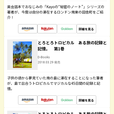
英会話本でおなじみの「Kayoの“秘密のノート”」シリーズの
著者が、今度は自分の滞在するロンドン南東の田舎町をご紹
介！
詳細を見る
とろとろトロピカル ある旅の記録と
記憶。 第1巻
D-Books
2018.03.29 発売
子供の頃から夢見ていた南の島に滞在することになった筆者
が、島で出合うトロピカルでマジカルな45日間の記録と記
憶。
詳細を見る
とろとろトロピカル ある旅の記録と