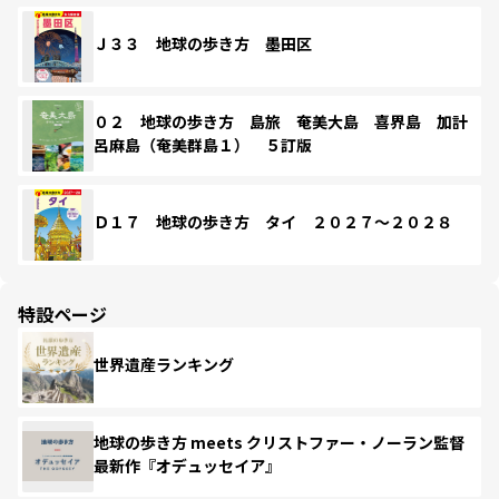
Ｊ３３ 地球の歩き方 墨田区
０２ 地球の歩き方 島旅 奄美大島 喜界島 加計
呂麻島（奄美群島１） ５訂版
Ｄ１７ 地球の歩き方 タイ ２０２７～２０２８
特設ページ
世界遺産ランキング
地球の歩き方 meets クリストファー・ノーラン監督
最新作『オデュッセイア』